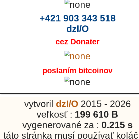
+421 903 343 518
dzI/O
cez Donater
poslaním bitcoinov
vytvoril
dzI/O
2015 - 2026
veľkosť :
199 610 B
vygenerované za :
0.215 s
táto stránka musí používať koláč