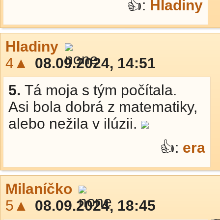
👍:
HIadiny
HIadiny
4▲
08.09.2024, 14:51
5.
Tá moja s tým počítala.
Asi bola dobrá z matematiky,
alebo nežila v ilúzii.
👍:
era
Milaníčko
5▲
08.09.2024, 18:45