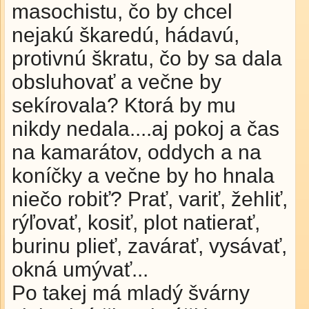
masochistu, čo by chcel
nejakú škaredú, hádavú,
protivnú škratu, čo by sa dala
obsluhovať a večne by
sekírovala? Ktorá by mu
nikdy nedala....aj pokoj a čas
na kamarátov, oddych a na
koníčky a večne by ho hnala
niečo robiť? Prať, variť, žehliť,
rýľovať, kosiť, plot natierať,
burinu plieť, zavárať, vysávať,
okná umývať...
Po takej má mladý švárny