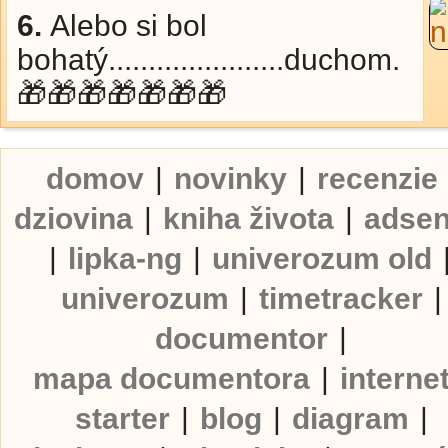
6.
Alebo si bol
bohatý......................duchom.
🎁🎁🎁🎁🎁🎁🎁
domov
|
novinky
|
recenzie
dziovina
|
kniha života
|
adse
|
lipka-ng
|
univerozum old
univerozum
|
timetracker
|
documentor
|
mapa documentora
|
interne
starter
|
blog
|
diagram
|