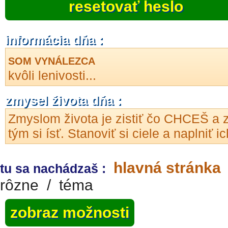
resetovať heslo
informácia dňa :
SOM VYNÁLEZCA
kvôli lenivosti...
zmysel života dňa :
Zmyslom života je zistiť čo CHCEŠ a 
tým si ísť. Stanoviť si ciele a naplniť ic
hlavná stránka
tu sa nachádzaš :
rôzne
/
téma
zobraz možnosti