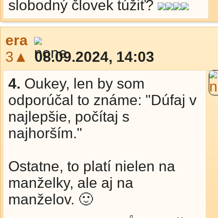
slobodný človek túžiť?
era
3▲
08.09.2024, 14:03
4.
Oukey, len by som
odporúčal to známe: "Dúfaj v
najlepšie, počítaj s
najhorším."
Ostatne, to platí nielen na
manželky, ale aj na
manželov. 🙂