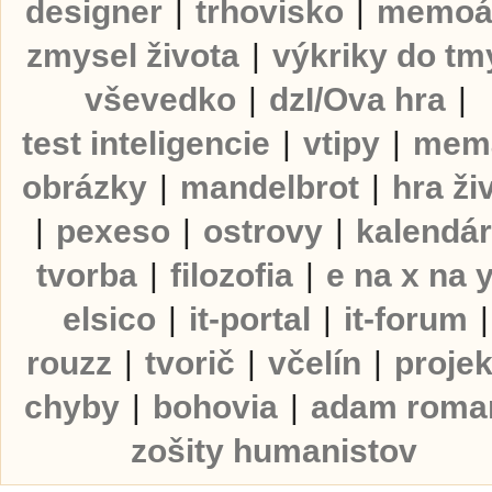
designer
|
trhovisko
|
memoá
zmysel života
|
výkriky do tm
vševedko
|
dzI/Ova hra
|
test inteligencie
|
vtipy
|
mem
obrázky
|
mandelbrot
|
hra ži
|
pexeso
|
ostrovy
|
kalendá
tvorba
|
filozofia
|
e na x na 
elsico
|
it-portal
|
it-forum
|
rouzz
|
tvorič
|
včelín
|
projek
chyby
|
bohovia
|
adam roma
zošity humanistov