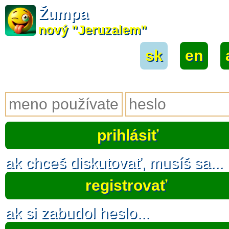
Žumpa
nový "Jeruzalem"
sk
|
en
|
ak chceš diskutovať, musíš sa...
registrovať
ak si zabudol heslo...