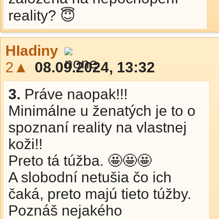
reality? 😇
HIadiny
2▲
08.09.2024, 13:32
3.
Práve naopak!!!
Minimálne u ženatých je to o
spoznaní reality na vlastnej
koži!!
Preto tá túžba. 🤩🤩🤩
A slobodní netušia čo ich
čaká, preto majú tieto túžby.
Poznáš nejakého