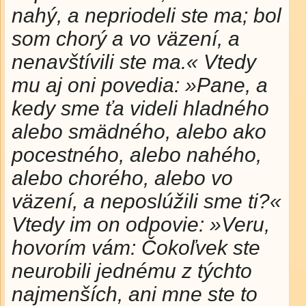
nahý, a nepriodeli ste ma; bol
som chorý a vo väzení, a
nenavštívili ste ma.« Vtedy
mu aj oni povedia: »Pane, a
kedy sme ťa videli hladného
alebo smädného, alebo ako
pocestného, alebo nahého,
alebo chorého, alebo vo
väzení, a neposlúžili sme ti?«
Vtedy im on odpovie: »Veru,
hovorím vám: Čokoľvek ste
neurobili jednému z týchto
najmenších, ani mne ste to