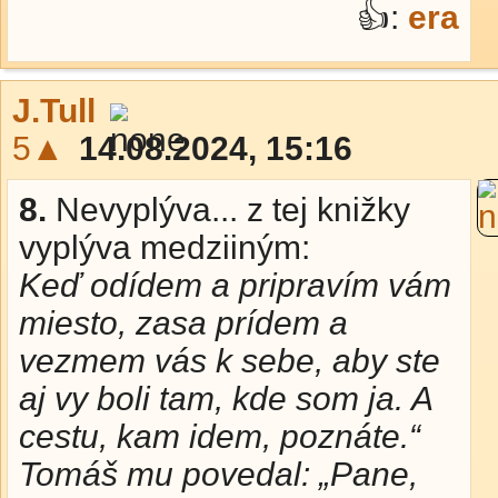
👍:
era
J.Tull
5▲
14.08.2024, 15:16
8.
Nevyplýva... z tej knižky
vyplýva medziiným:
Keď odídem a pripravím vám
miesto, zasa prídem a
vezmem vás k sebe, aby ste
aj vy boli tam, kde som ja. A
cestu, kam idem, poznáte.“
Tomáš mu povedal: „Pane,