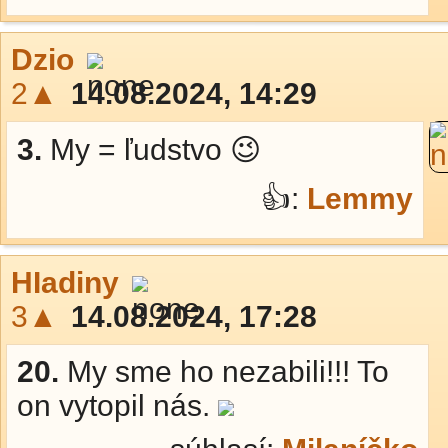
Dzio
2▲
14.08.2024, 14:29
3.
My = ľudstvo 😉
👍:
Lemmy
HIadiny
3▲
14.08.2024, 17:28
20.
My sme ho nezabili!!! To
on vytopil nás.