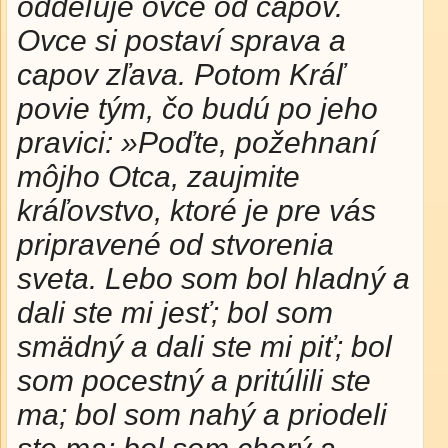
oddeľuje ovce od capov.
Ovce si postaví sprava a
capov zľava. Potom Kráľ
povie tým, čo budú po jeho
pravici: »Poďte, požehnaní
môjho Otca, zaujmite
kráľovstvo, ktoré je pre vás
pripravené od stvorenia
sveta. Lebo som bol hladný a
dali ste mi jesť; bol som
smädný a dali ste mi piť; bol
som pocestný a pritúlili ste
ma; bol som nahý a priodeli