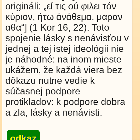
origináli: „εί τις ού φιλει τόν
κύριον, ήτω άνάθεμα. μαραν
αθα“] (1 Kor 16, 22). Toto
spojenie lásky s nenávisťou v
jednej a tej istej ideológii nie
je náhodné: na inom mieste
ukážem, že každá viera bez
dôkazu nutne vedie k
súčasnej podpore
protikladov: k podpore dobra
a zla, lásky a nenávisti.
odkaz