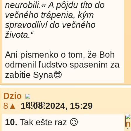
neurobili.« A pôjdu títo do
večného trápenia, kým
spravodliví do večného
života.“
Ani písmenko o tom, že Boh
odmenil ľudstvo spasením za
zabitie Syna😎
Dzio
8▲
14.08.2024, 15:29
10.
Tak ešte raz 😉