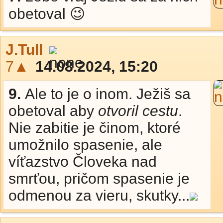
obetoval 😉
J.Tull
7▲
14.08.2024, 15:20
9.
Ale to je o inom. Ježiš sa
obetoval aby
otvoril cestu
.
Nie zabitie je činom, ktoré
umožnilo spasenie, ale
víťazstvo Človeka nad
smrťou, pričom spasenie je
odmenou za vieru, skutky...