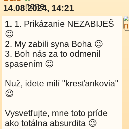
14.08.2024, 14:21
1.
1. Prikázanie NEZABIJEŠ
😉
2. My zabili syna Boha 😉
3. Boh nás za to odmenil
spasením 😉
Nuž, idete milí "kresťankovia"
😉
Vysvetľujte, mne toto príde
ako totálna absurdita 😉