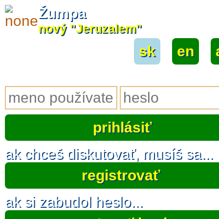
Žumpa
nový "Jeruzalem"
sk
|
en
|
ak chceš diskutovať, musíš sa...
registrovať
ak si zabudol heslo...