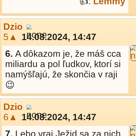
👍:
Lemmy
Dzio
5▲
14.08.2024, 14:47
6.
A dôkazom je, že máš cca
miliardu a pol ľudkov, ktorí si
namýšľajú, že skončia v raji
😉
Dzio
6▲
14.08.2024, 14:47
7.
Lebo vraj Ježid sa za nich