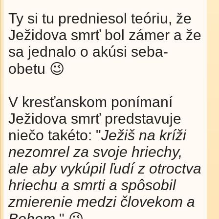
Ty si tu predniesol teóriu, že
Ježidova smrť bol zámer a že
sa jednalo o akúsi seba-
obetu 😉
V kresťanskom ponímaní
Ježidova smrť predstavuje
niečo takéto: "
Ježiš na kríži
nezomrel za svoje hriechy,
ale aby vykúpil ľudí z otroctva
hriechu a smrti a spôsobil
zmierenie medzi človekom a
Bohom.
" 😉