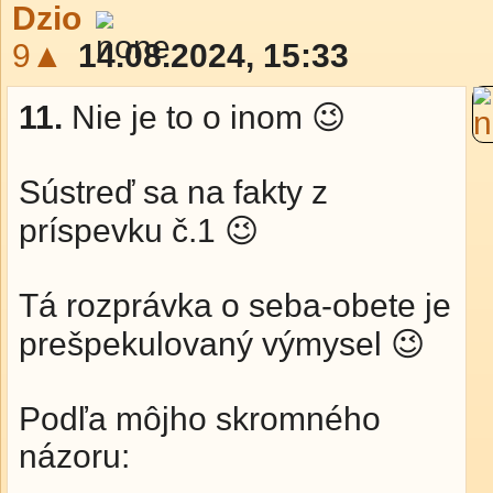
Dzio
9▲
14.08.2024, 15:33
11.
Nie je to o inom 😉
Sústreď sa na fakty z
príspevku č.1 😉
Tá rozprávka o seba-obete je
prešpekulovaný výmysel 😉
Podľa môjho skromného
názoru: