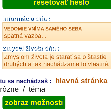
resetovať heslo
informácia dňa :
VEDOMIE VNÍMA SAMÉHO SEBA
spätná väzba...
zmysel života dňa :
Zmyslom života je starať sa o šťastie
druhých a tak nachádzame to vlastné.
hlavná stránka
tu sa nachádzaš :
rôzne
/
téma
zobraz možnosti