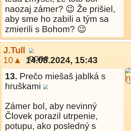
naozaj zámer? 😉 Že prišiel,
aby sme ho zabili a tým sa
zmierili s Bohom? 😉
J.Tull
10▲
14.08.2024, 15:43
13.
Prečo miešaš jablká s
hruškami
Zámer bol, aby nevinný
Človek porazil utrpenie,
potupu, ako posledný s