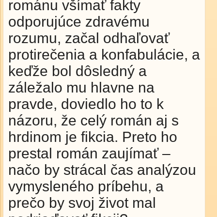
románu všímať fakty
odporujúce zdravému
rozumu, začal odhaľovať
protirečenia a konfabulácie, a
keďže bol dôsledný a
záležalo mu hlavne na
pravde, doviedlo ho to k
názoru, že celý román aj s
hrdinom je fikcia. Preto ho
prestal román zaujímať –
načo by strácal čas analýzou
vymysleného príbehu, a
prečo by svoj život mal