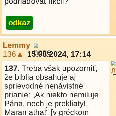
podriaďovať fikcii?
odkaz
Lemmy
136▲
15.08.2024, 17:14
137.
Treba však upozorniť,
že biblia obsahuje aj
sprievodné nenávistné
prianie: „Ak niekto nemiluje
Pána, nech je prekliaty!
Maran atha!“ [v gréckom