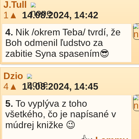
J.Tull
1▲
14.08.2024, 14:42
4.
Nik /okrem Teba/ tvrdí, že
Boh odmenil ľudstvo za
zabitie Syna spasením😎
Dzio
4▲
14.08.2024, 14:45
5.
To vyplýva z toho
všetkého, čo je napísané v
múdrej knižke 😉