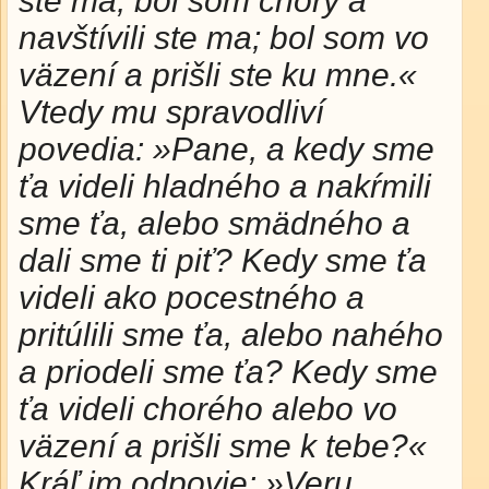
ste ma; bol som chorý a
navštívili ste ma; bol som vo
väzení a prišli ste ku mne.«
Vtedy mu spravodliví
povedia: »Pane, a kedy sme
ťa videli hladného a nakŕmili
sme ťa, alebo smädného a
dali sme ti piť? Kedy sme ťa
videli ako pocestného a
pritúlili sme ťa, alebo nahého
a priodeli sme ťa? Kedy sme
ťa videli chorého alebo vo
väzení a prišli sme k tebe?«
Kráľ im odpovie: »Veru,