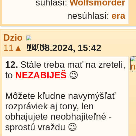
súhlasí:
Wolfsmörder
nesúhlasí:
era
Dzio
11▲
14.08.2024, 15:42
12.
Stále treba mať na zreteli,
to
NEZABIJEŠ
😉
Môžete kľudne navymýšľať
rozpráviek aj tony, len
obhajujete neobhajiteľné -
sprostú vraždu 😉