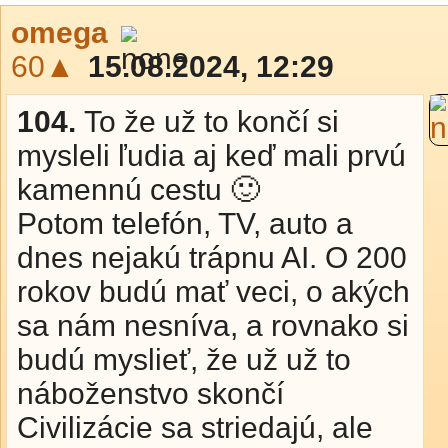
omega
60▲
15.08.2024, 12:29
104.
To že už to končí si
mysleli ľudia aj keď mali prvú
kamennú cestu 🙂
Potom telefón, TV, auto a
dnes nejakú trápnu AI. O 200
rokov budú mať veci, o akých
sa nám nesníva, a rovnako si
budú myslieť, že už už to
náboženstvo skončí
Civilizácie sa striedajú, ale