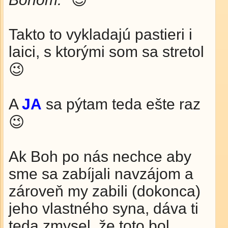
Takto to vykladajú pastieri i
laici, s ktorými som sa stretol
😉
A
JA
sa pýtam teda ešte raz
😉
Ak Boh po nás nechce aby
sme sa zabíjali navzájom a
zároveň my zabili (dokonca)
jeho vlastného syna, dáva ti
teda zmysel, že toto bol