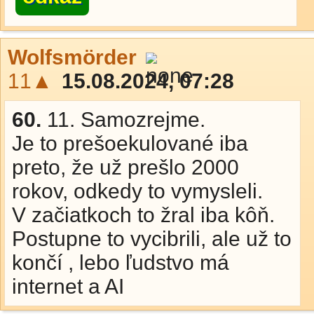
Wolfsmörder
11▲
15.08.2024, 07:28
60.
11. Samozrejme.
Je to prešoekulované iba
preto, že už prešlo 2000
rokov, odkedy to vymysleli.
V začiatkoch to žral iba kôň.
Postupne to vycibrili, ale už to
končí , lebo ľudstvo má
internet a AI