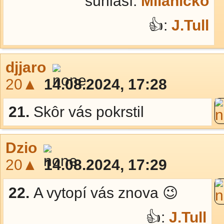
súhlasí:
Milaníčko
👍:
J.Tull
djjaro
20▲
14.08.2024, 17:28
21.
Skôr vás pokrstil
Dzio
20▲
14.08.2024, 17:29
22.
A vytopí vás znova 😉
👍:
J.Tull