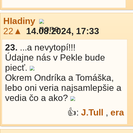
HIadiny
22▲
14.08.2024, 17:33
23.
...a nevytopí!!!
Údajne nás v Pekle bude
piecť.
Okrem Ondríka a Tomáška,
lebo oni veria najsamlepšie a
vedia čo a ako?
👍:
J.Tull
,
era