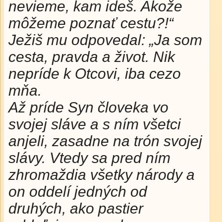
nevieme, kam ideš. Akože
môžeme poznať cestu?!“
Ježiš mu odpovedal: „Ja som
cesta, pravda a život. Nik
nepríde k Otcovi, iba cezo
mňa.
Až príde Syn človeka vo
svojej sláve a s ním všetci
anjeli, zasadne na trón svojej
slávy. Vtedy sa pred ním
zhromaždia všetky národy a
on oddelí jedných od
druhých, ako pastier