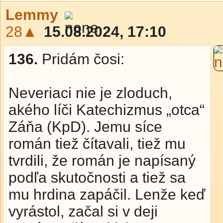
Lemmy
28▲
15.08.2024, 17:10
136.
Pridám čosi:
Neveriaci nie je zloduch,
akého líči Katechizmus „otca“
Záňa (KpD). Jemu síce
román tiež čítavali, tiež mu
tvrdili, že román je napísaný
podľa skutočnosti a tiež sa
mu hrdina zapáčil. Lenže keď
vyrástol, začal si v deji