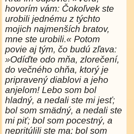
hovorím vám: Čokoľvek ste
urobili jednému z týchto
mojich najmenších bratov,
mne ste urobili.« Potom
povie aj tým, čo budú zľava:
»Odíďte odo mňa, zlorečení,
do večného ohňa, ktorý je
pripravený diablovi a jeho
anjelom! Lebo som bol
hladný, a nedali ste mi jesť;
bol som smädný, a nedali ste
mi piť; bol som pocestný, a
nepritúlili ste ma; bol som