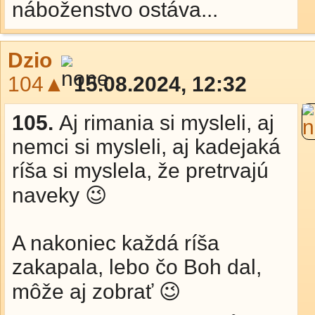
náboženstvo ostáva...
Dzio
104▲
15.08.2024, 12:32
105.
Aj rimania si mysleli, aj
nemci si mysleli, aj kadejaká
ríša si myslela, že pretrvajú
naveky 😉
A nakoniec každá ríša
zakapala, lebo čo Boh dal,
môže aj zobrať 😉