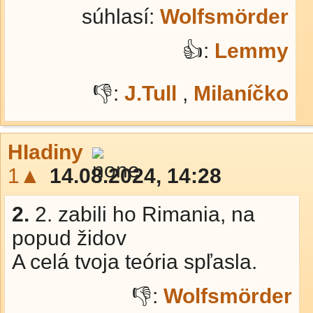
súhlasí:
Wolfsmörder
👍:
Lemmy
👎:
J.Tull
,
Milaníčko
HIadiny
1▲
14.08.2024, 14:28
2.
2. zabili ho Rimania, na
popud židov
A celá tvoja teória spľasla.
👎:
Wolfsmörder