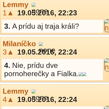
Lemmy
1▲
19.05.2016, 22:23
3.
A prídu aj traja králi?
Milaníčko
3▲
19.05.2016, 22:24
4.
Nie, prídu dve
pornoherečky a Fialka.
Lemmy
4▲
19.05.2016, 22:24