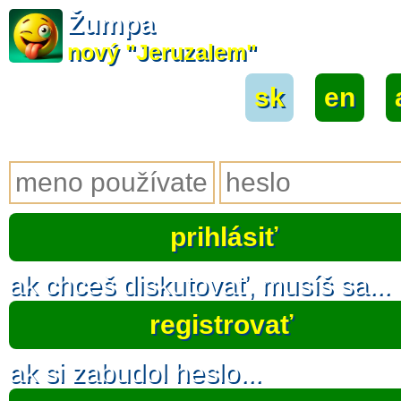
Žumpa
nový "Jeruzalem"
sk
|
en
|
ak chceš diskutovať, musíš sa...
registrovať
ak si zabudol heslo...