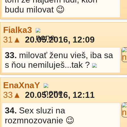
budu milovat 😉
Fialka3
31▲
20.05.2016, 12:09
33.
milovať ženu vieš, iba sa
s ňou nemiluješ...tak ?
EnaXnaY
33▲
20.05.2016, 12:11
34.
Sex sluzi na
rozmnozovanie 😉