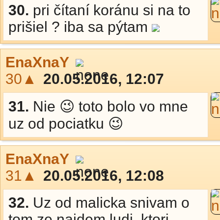
30.
pri čítaní koránu si na to
prišiel ? iba sa pýtam
EnaXnaY
30▲
20.05.2016, 12:07
31.
Nie 😉 toto bolo vo mne
uz od pociatku 😉
EnaXnaY
31▲
20.05.2016, 12:08
32.
Uz od malicka snivam o
tom ze najdem ludi, ktori