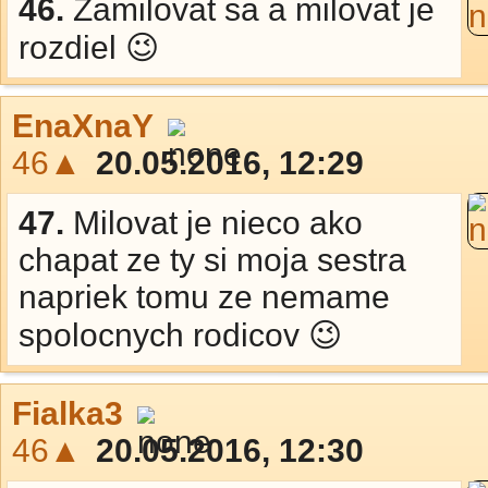
46.
Zamilovat sa a milovat je
rozdiel 😉
EnaXnaY
46▲
20.05.2016, 12:29
47.
Milovat je nieco ako
chapat ze ty si moja sestra
napriek tomu ze nemame
spolocnych rodicov 😉
Fialka3
46▲
20.05.2016, 12:30