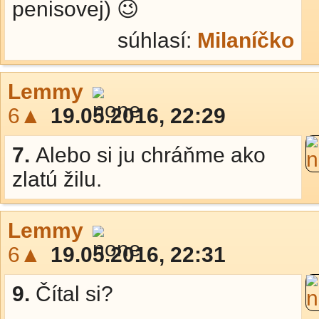
penisovej) 😉
súhlasí:
Milaníčko
Lemmy
6▲
19.05.2016, 22:29
7.
Alebo si ju chráňme ako
zlatú žilu.
Lemmy
6▲
19.05.2016, 22:31
9.
Čítal si?