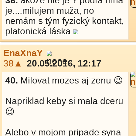
38.
akože nie je ? podľa mňa
je....milujem muža, no
nemám s tým fyzický kontakt,
platonická láska
EnaXnaY
38▲
20.05.2016, 12:17
40.
Milovat mozes aj zenu 😉
Napriklad keby si mala dceru
😉
Alebo v mojom pripade syna