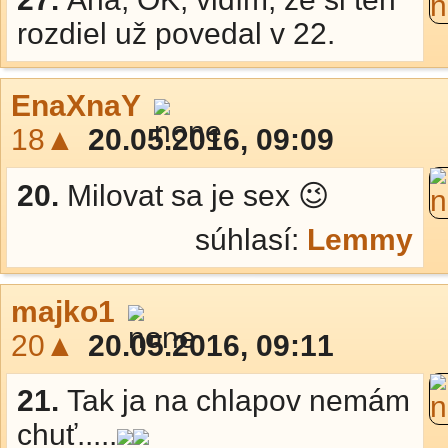
rozdiel už povedal v 22.
EnaXnaY
18▲
20.05.2016, 09:09
20.
Milovat sa je sex 😉
súhlasí:
Lemmy
majko1
20▲
20.05.2016, 09:11
21.
Tak ja na chlapov nemám
chuť.....