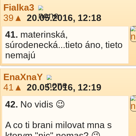
Fialka3
39▲
20.05.2016, 12:18
41.
materinská,
súrodenecká...tieto áno, tieto
nemajú
EnaXnaY
41▲
20.05.2016, 12:19
42.
No vidis 😉
A co ti brani milovat mna s
ktorym "nic" nemas? 😉