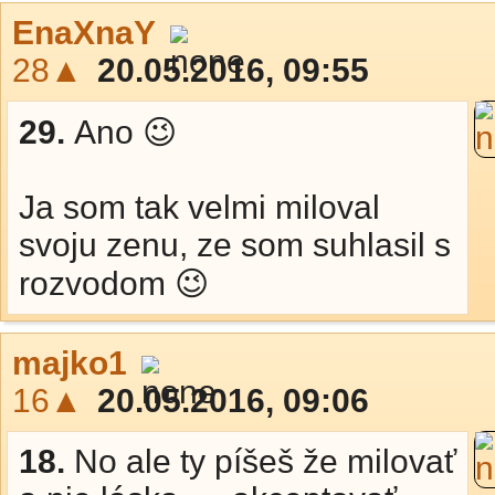
EnaXnaY
28▲
20.05.2016, 09:55
29.
Ano 😉
Ja som tak velmi miloval
svoju zenu, ze som suhlasil s
rozvodom 😉
majko1
16▲
20.05.2016, 09:06
18.
No ale ty píšeš že milovať