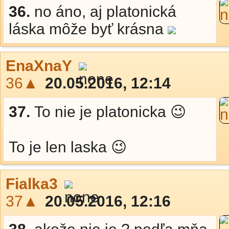
36.
no áno, aj platonická
láska môže byť krásna
EnaXnaY
36▲
20.05.2016, 12:14
37.
To nie je platonicka 😉
To je len laska 😉
Fialka3
37▲
20.05.2016, 12:16