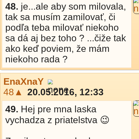
48.
je...ale aby som milovala,
tak sa musím zamilovať, či
podľa teba milovať niekoho
sa dá aj bez toho ? ...čiže tak
ako keď poviem, že mám
niekoho rada ?
EnaXnaY
48▲
20.05.2016, 12:33
49.
Hej pre mna laska
vychadza z priatelstva 😉