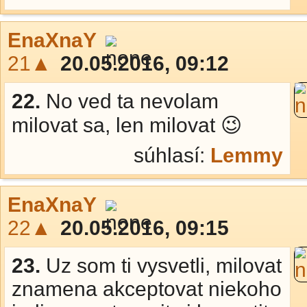
EnaXnaY
21▲
20.05.2016, 09:12
22.
No ved ta nevolam
milovat sa, len milovat 😉
súhlasí:
Lemmy
EnaXnaY
22▲
20.05.2016, 09:15
23.
Uz som ti vysvetli, milovat
znamena akceptovat niekoho