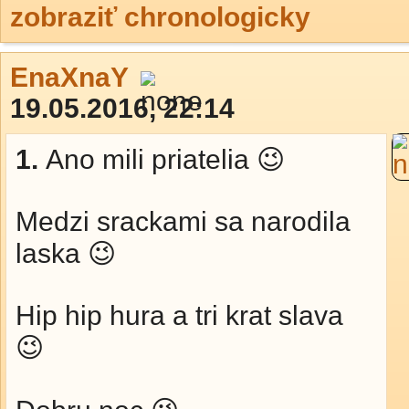
zobraziť chronologicky
EnaXnaY
19.05.2016, 22:14
1.
Ano mili priatelia 😉
Medzi srackami sa narodila
laska 😉
Hip hip hura a tri krat slava
😉