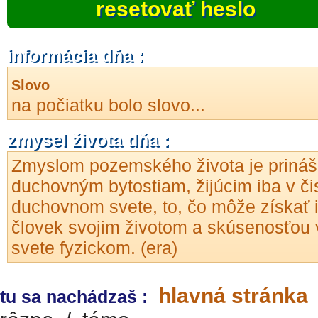
resetovať heslo
informácia dňa :
Slovo
na počiatku bolo slovo...
zmysel života dňa :
Zmyslom pozemského života je prináš
duchovným bytostiam, žijúcim iba v či
duchovnom svete, to, čo môže získať 
človek svojim životom a skúsenosťou 
svete fyzickom. (era)
hlavná stránka
tu sa nachádzaš :