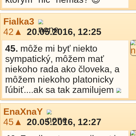
Fialka3
42▲
20.05.2016, 12:25
45.
môže mi byť niekto
sympatický, môžem mať
niekoho rada ako človeka, a
môžem niekoho platonicky
ľúbiť....ak sa tak zamilujem
EnaXnaY
45▲
20.05.2016, 12:27