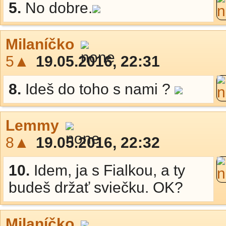
5.
No dobre.
Milaníčko
5▲
19.05.2016, 22:31
8.
Ideš do toho s nami ?
Lemmy
8▲
19.05.2016, 22:32
10.
Idem, ja s Fialkou, a ty
budeš držať sviečku. OK?
Milaníčko