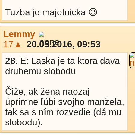
Tuzba je majetnicka 😉
Lemmy
17▲
20.05.2016, 09:53
28.
E: Laska je ta ktora dava
druhemu slobodu
Čiže, ak žena naozaj
úprimne ľúbi svojho manžela,
tak sa s ním rozvedie (dá mu
slobodu).