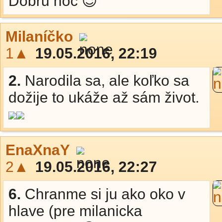
Dobru noc 😉
Milaníčko
1▲
19.05.2016, 22:19
2.
Narodila sa, ale koľko sa
dožije to ukáže až sám život.
EnaXnaY
2▲
19.05.2016, 22:27
6.
Chranme si ju ako oko v
hlave (pre milanicka