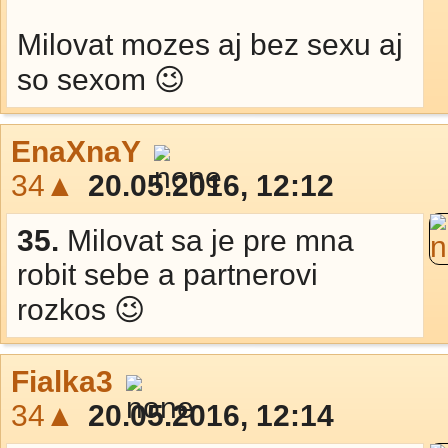
Milovat mozes aj bez sexu aj
so sexom 😉
EnaXnaY
34▲
20.05.2016, 12:12
35.
Milovat sa je pre mna
robit sebe a partnerovi
rozkos 😉
Fialka3
34▲
20.05.2016, 12:14