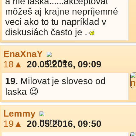
a nie láska......akceptovať
môžeš aj krajne nepríjemné
veci ako to tu napríklad v
diskusiách často je .
EnaXnaY
18▲
20.05.2016, 09:09
19.
Milovat je sloveso od
laska 😉
Lemmy
19▲
20.05.2016, 09:50