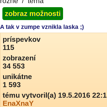
rôzne
/
téma
zobraz možnosti
A tak v zumpe vznikla laska ;)
príspevkov
115
zobrazení
34 553
unikátne
1 593
tému vytvoril(a) 19.5.2016 22:
EnaXnaY