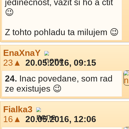
jedinecnost, vazit si ho a ctit
😉
Z tohto pohladu ta milujem 😉
EnaXnaY
23▲
20.05.2016, 09:15
24.
Inac povedane, som rad
ze existujes 😉
Fialka3
16▲
20.05.2016, 12:06