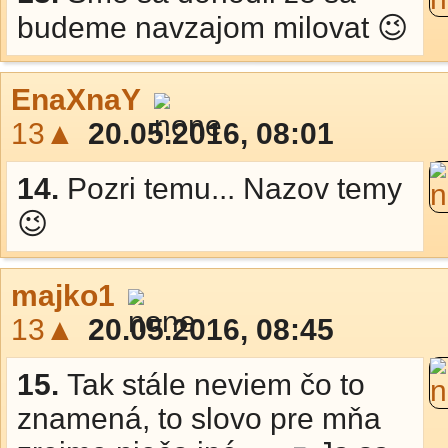
budeme navzajom milovat 😉
EnaXnaY
13▲
20.05.2016, 08:01
14.
Pozri temu... Nazov temy
😉
majko1
13▲
20.05.2016, 08:45
15.
Tak stále neviem čo to
znamená, to slovo pre mňa