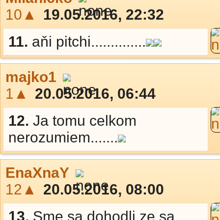
10▲
19.05.2016, 22:32
11.
aňi pitchi..............
majko1
1▲
20.05.2016, 06:44
12.
Ja tomu celkom
nerozumiem.......
EnaXnaY
12▲
20.05.2016, 08:00
13.
Sme sa dohodli ze sa