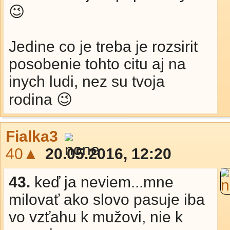
😉
Jedine co je treba je rozsirit
posobenie tohto citu aj na
inych ludi, nez su tvoja
rodina 😉
Fialka3
40▲
20.05.2016, 12:20
43.
keď ja neviem...mne
milovať ako slovo pasuje iba
vo vzťahu k mužovi, nie k