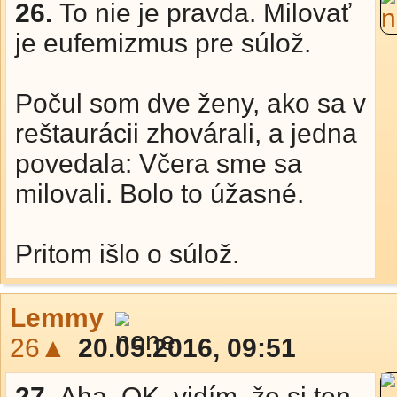
26.
To nie je pravda. Milovať
je eufemizmus pre súlož.
Počul som dve ženy, ako sa v
reštaurácii zhovárali, a jedna
povedala: Včera sme sa
milovali. Bolo to úžasné.
Pritom išlo o súlož.
Lemmy
26▲
20.05.2016, 09:51
27.
Aha, OK, vidím, že si ten