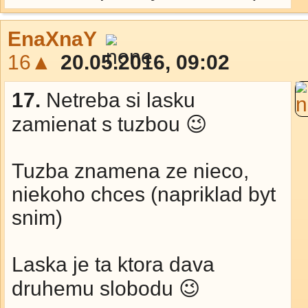
EnaXnaY
16▲
20.05.2016, 09:02
17.
Netreba si lasku
zamienat s tuzbou 😉
Tuzba znamena ze nieco,
niekoho chces (napriklad byt
snim)
Laska je ta ktora dava
druhemu slobodu 😉