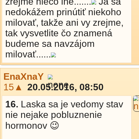
zrejme niečo iné.......
Ja sa
nedokážem prinútiť niekoho
milovať, takže ani vy zrejme,
tak vysvetlite čo znamená
budeme sa navzájom
milovať......
EnaXnaY
15▲
20.05.2016, 08:50
16.
Laska sa je vedomy stav
nie nejake pobluznenie
hormonov 😉