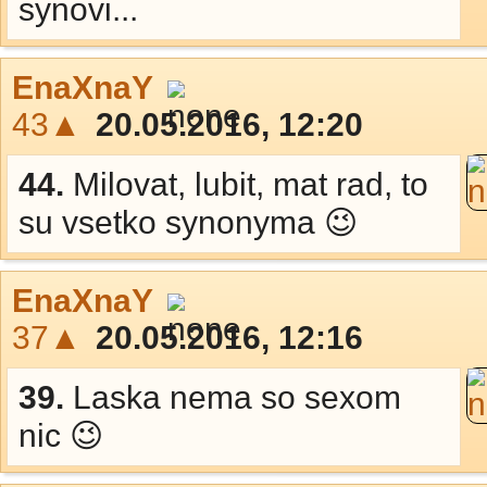
synovi...
EnaXnaY
43▲
20.05.2016, 12:20
44.
Milovat, lubit, mat rad, to
su vsetko synonyma 😉
EnaXnaY
37▲
20.05.2016, 12:16
39.
Laska nema so sexom
nic 😉