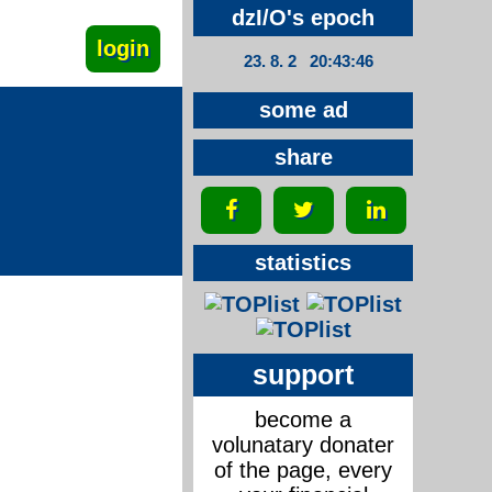
dzI/O's epoch
23. 8. 2 20:43:46
some ad
share
statistics
support
become a
volunatary donater
of the page, every