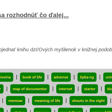
a rozhodnúť čo ďalej...
objednať knihu dzI/Ových myšlienok v knižnej podob
|
|
|
|
iovina
book of life
adsense
lipka-ng
uni
|
|
|
|
r
map of documentor
internet
starter
bl
|
|
|
memoar
meaning of life
shouts in the night