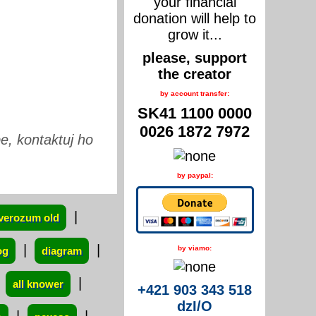
your financial
donation will help to
grow it...
please, support
the creator
by account transfer:
SK41 1100 0000
0026 1872 7972
e, kontaktuj ho
by paypal:
|
verozum old
|
|
by viamo:
og
diagram
|
|
all knower
+421 903 343 518
dzI/O