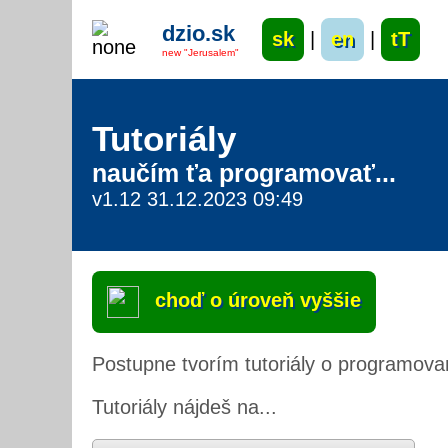
dzio.sk
sk
|
en
|
tT
new "Jerusalem"
Tutoriály
naučím ťa programovať...
v1.12 31.12.2023 09:49
choď o úroveň vyššie
Postupne tvorím tutoriály o programovan
Tutoriály nájdeš na...