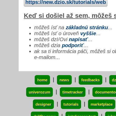
https://new.dzio.sk/tutorials/web
Keď si došiel až sem, môžeš s
môžeš ísť na
základnú stránku
...
môžeš ísť o úroveň
vyššie
...
môžeš dzI/Ovi
napísať
...
môžeš dzia
podporiť
...
ak sa ti informácia páči, môžeš si 
e-mailom...
xxx
|
|
|
home
news
feedbacks
dz
|
|
univerozum
timetracker
documento
|
|
designer
tutorials
marketplace