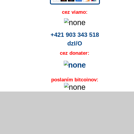
cez viamo:
+421 903 343 518
dzI/O
cez donater:
poslaním bitcoinov: