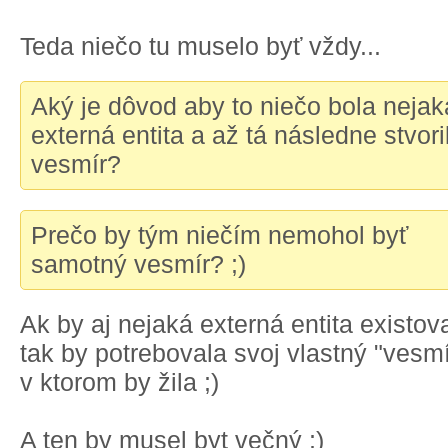
Teda niečo tu muselo byť vždy...
Aký je dôvod aby to niečo bola nejak
externá entita a až tá následne stvori
vesmír?
Prečo by tým niečím nemohol byť
samotný vesmír? ;)
Ak by aj nejaká externá entita existov
tak by potrebovala svoj vlastný "vesmí
v ktorom by žila ;)
A ten by musel byt večný ;)