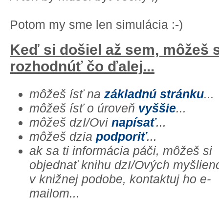
Potom my sme len simulácia :-)
Keď si došiel až sem, môžeš 
rozhodnúť čo ďalej...
môžeš ísť na
základnú stránku
...
môžeš ísť o úroveň
vyššie
...
môžeš dzI/Ovi
napísať
...
môžeš dzia
podporiť
...
ak sa ti informácia páči, môžeš si
objednať knihu dzI/Ových myšlien
v knižnej podobe, kontaktuj ho e-
mailom...