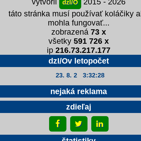
vytvoril
2015 - 2026
dzI/O
táto stránka musí používať koláčiky 
mohla fungovať...
zobrazená
73 x
všetky
591 726 x
ip
216.73.217.177
dzI/Ov letopočet
23. 8. 2 3:32:29
nejaká reklama
zdieľaj
štatistiky