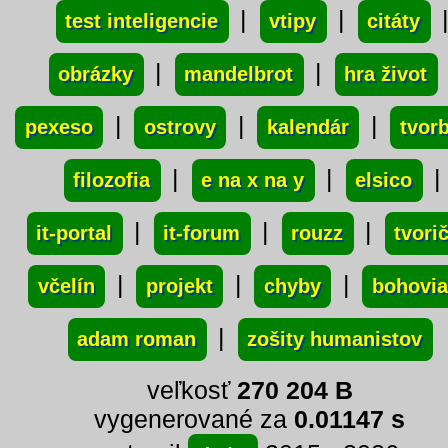
|
|
test inteligencie
vtipy
citáty
|
|
obrázky
mandelbrot
hra život
|
|
|
pexeso
ostrovy
kalendár
tvor
|
|
|
filozofia
e na x na y
elsico
|
|
|
it-portal
it-forum
rouzz
tvori
|
|
|
včelín
projekt
chyby
bohovia
|
adam roman
zošity humanistov
veľkosť
270 204 B
vygenerované za
0.01147 s