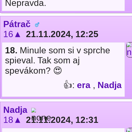
Nepravda.
Pátrač
16▲
21.11.2024, 12:25
18.
Minule som si v sprche
spieval. Tak som aj
spevákom? 😍
👍:
era
,
Nadja
Nadja
18▲
21.11.2024, 12:31