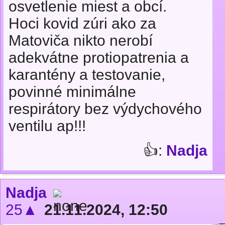
osvetlenie miest a obcí.
Hoci kovid zúri ako za
Matoviča nikto nerobí
adekvátne protiopatrenia a
karantény a testovanie,
povinné minimálne
respirátory bez výdychového
ventilu ap!!!
👍:
Nadja
Nadja
25▲
21.11.2024, 12:50