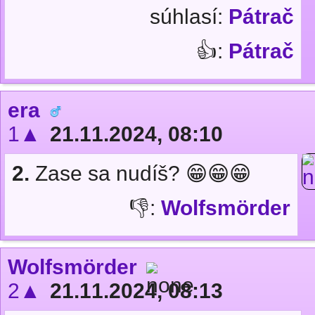
súhlasí:
Pátrač
👍:
Pátrač
era
1▲
21.11.2024, 08:10
2.
Zase sa nudíš? 😁😁😁
👎:
Wolfsmörder
Wolfsmörder
2▲
21.11.2024, 08:13