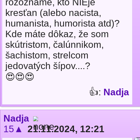
rozoznáme, kto NIEje
kresťan (alebo nacista,
humanista, humorista atd)?
Kde máte dôkaz, že som
skútristom, čalúnnikom,
šachistom, strelcom
jedovatých šípov....?
😍😍😍
👍:
Nadja
Nadja
15▲
21.11.2024, 12:21