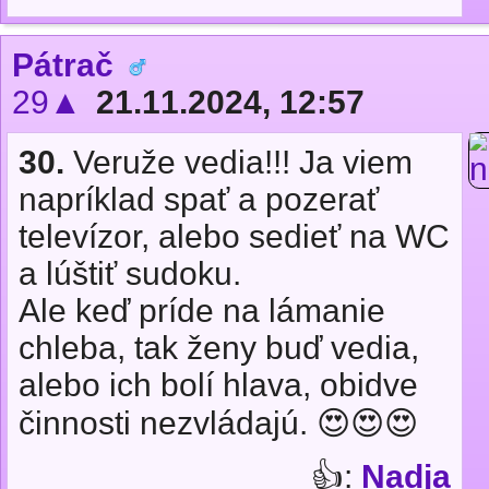
Pátrač
29▲
21.11.2024, 12:57
30.
Veruže vedia!!! Ja viem
napríklad spať a pozerať
televízor, alebo sedieť na WC
a lúštiť sudoku.
Ale keď príde na lámanie
chleba, tak ženy buď vedia,
alebo ich bolí hlava, obidve
činnosti nezvládajú. 😍😍😍
👍:
Nadja