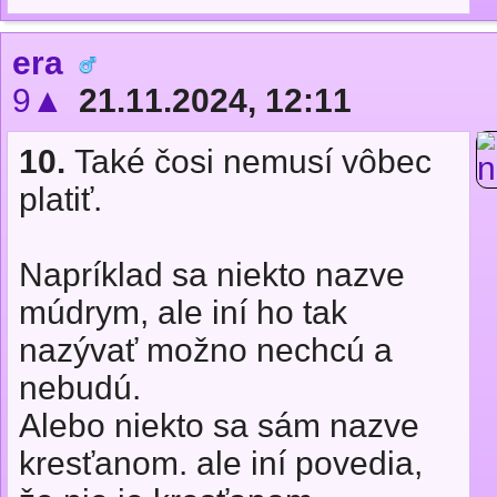
era
9▲
21.11.2024, 12:11
10.
Také čosi nemusí vôbec
platiť.
Napríklad sa niekto nazve
múdrym, ale iní ho tak
nazývať možno nechcú a
nebudú.
Alebo niekto sa sám nazve
kresťanom. ale iní povedia,