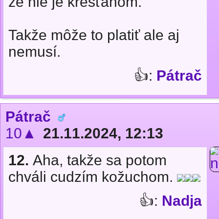
že nie je kresťanom.
Takže môže to platiť ale aj
nemusí.
👍:
Pátrač
Pátrač
10▲
21.11.2024, 12:13
12.
Aha, takže sa potom
chváli cudzím kožuchom.
👍:
Nadja