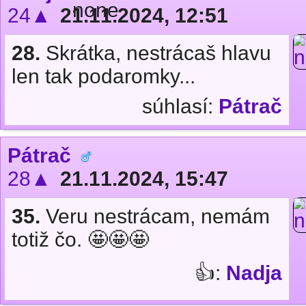
24▲
21.11.2024, 12:51
28.
Skrátka, nestrácaš hlavu
len tak podaromky...
súhlasí:
Pátrač
Pátrač
28▲
21.11.2024, 15:47
35.
Veru nestrácam, nemám
totiž čo. 🤩🤩🤩
👍:
Nadja