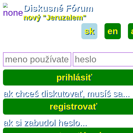
Diskusné Fórum
nový "Jeruzalem"
sk
|
en
|
ak chceš diskutovať, musíš sa...
registrovať
ak si zabudol heslo...