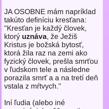
JA OSOBNE mám napríklad
takúto definíciu kresťana:
"Kresťan je každý človek,
ktorý
uznáva
, že Ježiš
Kristus je božská bytosť,
ktorá žila raz na zemi ako
fyzický človek, prešla smrťou
v ľudskom tele a následne
porazila smrť a a na tretí deň
vstala z mŕtvych."
Iní ľudia (alebo iné