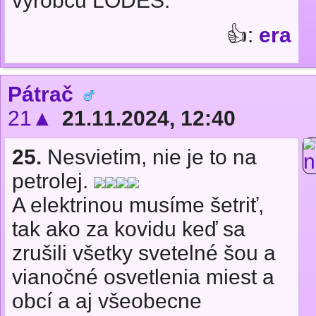
výrobcu LODES.
👍:
era
Pátrač
21▲
21.11.2024, 12:40
25.
Nesvietim, nie je to na
petrolej.
A elektrinou musíme šetriť,
tak ako za kovidu keď sa
zrušili všetky svetelné šou a
vianočné osvetlenia miest a
obcí a aj všeobecne