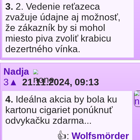
3.
2. Vedenie reťazeca
zvažuje údajne aj možnosť,
že zákazník by si mohol
miesto piva zvoliť krabicu
dezertného vínka.
Nadja
3▲
21.11.2024, 09:13
4.
Ideálna akcia by bola ku
kartonu cigariet ponúknuť
odvykačku zdarma...
👍:
Wolfsmörder