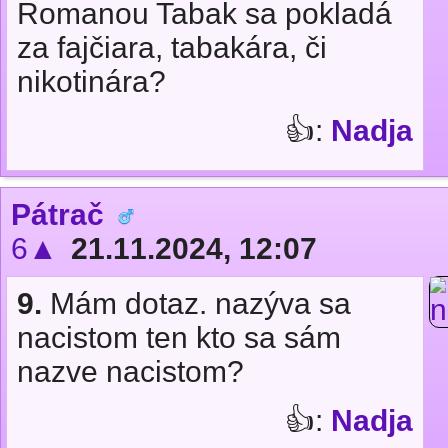
Romanou Tabak sa pokladá
za fajčiara, tabakára, či
nikotinára?
👍:
Nadja
Pátrač
6▲
21.11.2024, 12:07
9.
Mám dotaz. nazýva sa
nacistom ten kto sa sám
nazve nacistom?
👍:
Nadja