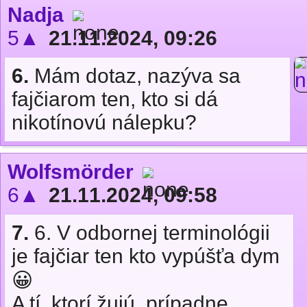
Nadja
5▲
21.11.2024, 09:26
6.
Mám dotaz, nazýva sa
fajčiarom ten, kto si dá
nikotínovú nálepku?
Wolfsmörder
6▲
21.11.2024, 09:58
7.
6. V odbornej terminológii
je fajčiar ten kto vypúšťa dym
😀
A tí, ktorí žujú, prípadne