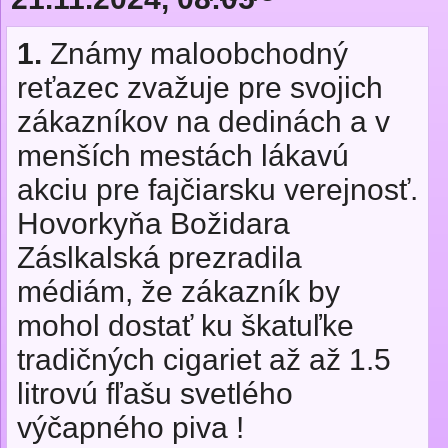
1.
Známy maloobchodný
reťazec zvažuje pre svojich
zákazníkov na dedinách a v
menších mestách lákavú
akciu pre fajčiarsku verejnosť.
Hovorkyňa Božidara
Záslkalská prezradila
médiám, že zákazník by
mohol dostať ku škatuľke
tradičných cigariet až až 1.5
litrovú fľašu svetlého
výčapného piva !