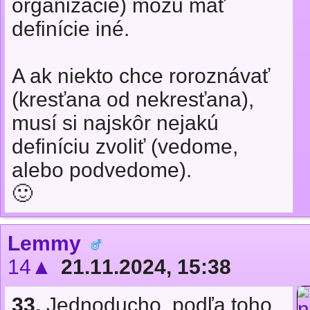
organizácie) môžu mať
definície iné.
A ak niekto chce roroznávať
(kresťana od nekresťana),
musí si najskôr nejakú
definíciu zvoliť (vedome,
alebo podvedome).
🙂
Lemmy
14▲
21.11.2024, 15:38
33.
Jednoducho, podľa toho,