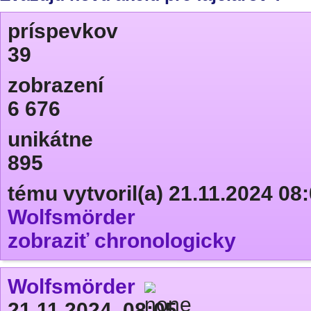
príspevkov
39
zobrazení
6 676
unikátne
895
tému vytvoril(a) 21.11.2024 08
Wolfsmörder
zobraziť chronologicky
Wolfsmörder
21.11.2024, 08:05