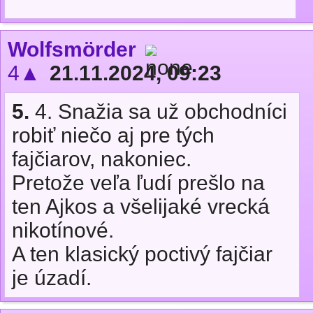
Wolfsmörder
4▲
21.11.2024, 09:23
5.
4. Snažia sa už obchodníci
robiť niečo aj pre tých
fajčiarov, nakoniec.
Pretože veľa ľudí prešlo na
ten Ajkos a všelijaké vrecká
nikotínové.
A ten klasický poctivý fajčiar
je úzadí.