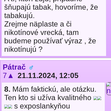
šňupajú tabak, hovoríme, že
tabakujú.
Zrejme näplaste a či
nikotínové vrecká, tam
budeme používať výraz , že
nikotínujú ?
Pátrač
7▲
21.11.2024, 12:05
8.
Mám faktickú, ale otázku.
Ten kto si užíva kvalitného
s exposlankyňou