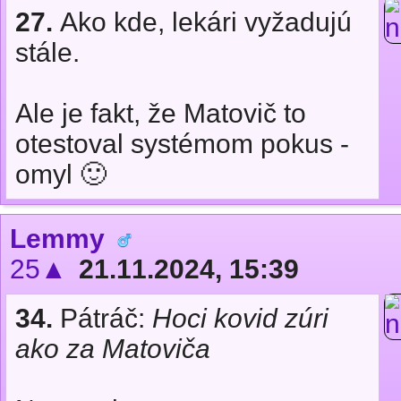
27.
Ako kde, lekári vyžadujú
stále.
Ale je fakt, že Matovič to
otestoval systémom pokus -
omyl 🙂
Lemmy
25▲
21.11.2024, 15:39
34.
Pátráč:
Hoci kovid zúri
ako za Matoviča