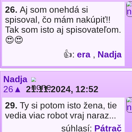
26.
Aj som onehdá si
spisoval, čo mám nakúpiť!!
Tak som isto aj spisovateľom.
😍😍
👍:
era
,
Nadja
Nadja
26▲
21.11.2024, 12:52
29.
Ty si potom isto žena, tie
vedia viac robot vraj naraz...
súhlasí:
Pátrač