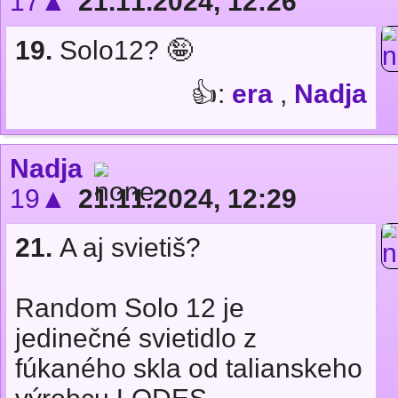
17▲
21.11.2024, 12:26
19.
Solo12? 🤪
👍:
era
,
Nadja
Nadja
19▲
21.11.2024, 12:29
21.
A aj svietiš?
Random Solo 12 je
jedinečné svietidlo z
fúkaného skla od talianskeho