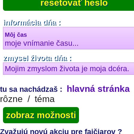
resetovať heslo
informácia dňa :
Môj čas
moje vnímanie času...
zmysel života dňa :
Mojim zmyslom života je moja dcéra.
hlavná stránka
tu sa nachádzaš :
rôzne
/
téma
zobraz možnosti
Zvažujú novú akciu pre fajčiarov ?