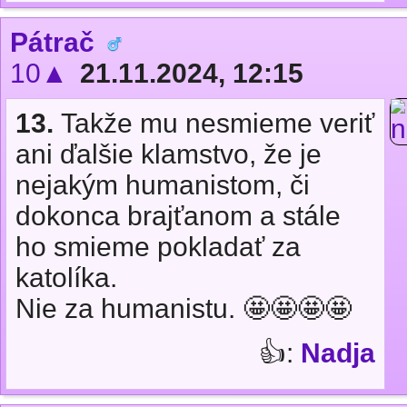
Pátrač
10▲
21.11.2024, 12:15
13.
Takže mu nesmieme veriť
ani ďalšie klamstvo, že je
nejakým humanistom, či
dokonca brajťanom a stále
ho smieme pokladať za
katolíka.
Nie za humanistu. 🤩🤩🤩🤩
👍:
Nadja