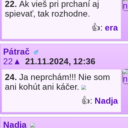
22.
Ak vieš pri prchaní aj
spievať, tak rozhodne.
👍:
era
Pátrač
22▲
21.11.2024, 12:36
24.
Ja neprchám!!! Nie som
ani kohút ani káčer.
👍:
Nadja
Nadja