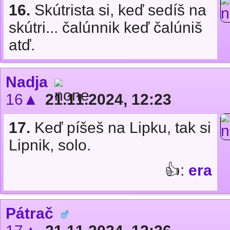
16.
Skútrista si, keď sedíš na
skútri... čalúnnik keď čalúniš
atď.
Nadja
16▲
21.11.2024, 12:23
17.
Keď píšeš na Lipku, tak si
Lipnik, solo.
👍:
era
Pátrač