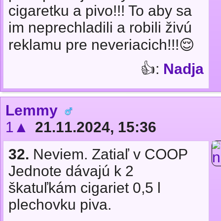
cigaretku a pivo!!! To aby sa
im neprechladili a robili živú
reklamu pre neveriacich!!!😌
👍:
Nadja
Lemmy
1▲
21.11.2024, 15:36
32.
Neviem. Zatiaľ v COOP
Jednote dávajú k 2
škatuľkám cigariet 0,5 l
plechovku piva.