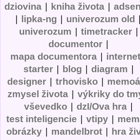
dziovina
|
kniha života
|
adse
|
lipka-ng
|
univerozum old
univerozum
|
timetracker
|
documentor
|
mapa documentora
|
interne
starter
|
blog
|
diagram
|
designer
|
trhovisko
|
memoá
zmysel života
|
výkriky do tm
vševedko
|
dzI/Ova hra
|
test inteligencie
|
vtipy
|
mem
obrázky
|
mandelbrot
|
hra ži