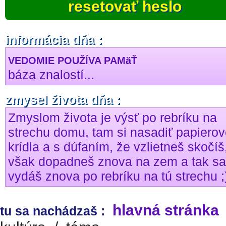
resetovať heslo
informácia dňa :
VEDOMIE POUŽÍVA PAMäŤ
báza znalostí...
zmysel života dňa :
Zmyslom života je výsť po rebríku na
strechu domu, tam si nasadiť papiero
krídla a s dúfaním, že vzlietneš skočíš
však dopadneš znova na zem a tak sa
vydáš znova po rebríku na tú strechu ;
hlavná stránka
tu sa nachádzaš :