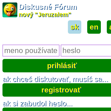
Diskusné Fórum
nový "Jeruzalem"
sk
|
en
|
ak chceš diskutovať, musíš sa...
registrovať
ak si zabudol heslo...