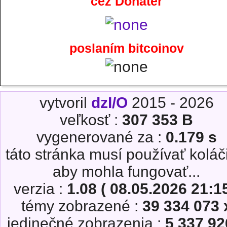
cez Donater
poslaním bitcoinov
vytvoril
dzI/O
2015 - 2026
veľkosť :
307 353 B
vygenerované za :
0.179 s
táto stránka musí používať koláč
aby mohla fungovať...
verzia :
1.08 ( 08.05.2026 21:15
témy zobrazené :
39 334 073 
jedinečné zobrazenia :
5 337 92