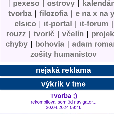
|
pexeso
|
ostrovy
|
kalendá
tvorba
|
filozofia
|
e na x na 
elsico
|
it-portal
|
it-forum
|
rouzz
|
tvorič
|
včelín
|
projek
chyby
|
bohovia
|
adam roma
zošity humanistov
nejaká reklama
výkrik v tme
Tvorba ;)
rekompiloval som 3d navigator...
20.04.2024 09:46