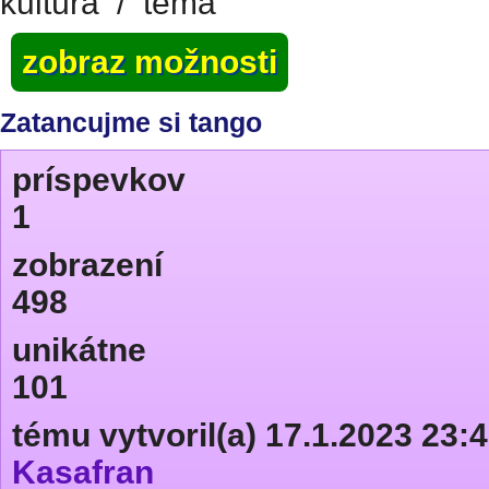
kultúra
/
téma
zobraz možnosti
Zatancujme si tango
príspevkov
1
zobrazení
498
unikátne
101
tému vytvoril(a) 17.1.2023 23:
Kasafran