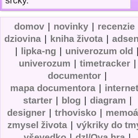
srčky.
domov
|
novinky
|
recenzie
dziovina
|
kniha života
|
adse
|
lipka-ng
|
univerozum old
univerozum
|
timetracker
|
documentor
|
mapa documentora
|
interne
starter
|
blog
|
diagram
|
designer
|
trhovisko
|
memoá
zmysel života
|
výkriky do tm
vševedko
|
dzI/Ova hra
|