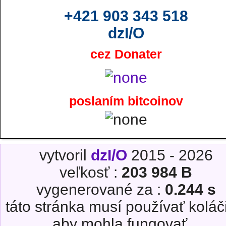
+421 903 343 518
dzI/O
cez Donater
poslaním bitcoinov
vytvoril
dzI/O
2015 - 2026
veľkosť :
203 984 B
vygenerované za :
0.244 s
táto stránka musí používať koláč
aby mohla fungovať...