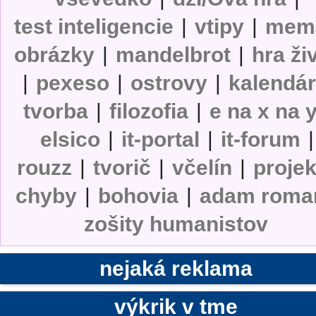
test inteligencie
|
vtipy
|
mem
obrázky
|
mandelbrot
|
hra ži
|
pexeso
|
ostrovy
|
kalendá
tvorba
|
filozofia
|
e na x na 
elsico
|
it-portal
|
it-forum
|
rouzz
|
tvorič
|
včelín
|
projek
chyby
|
bohovia
|
adam roma
zošity humanistov
nejaká reklama
výkrik v tme