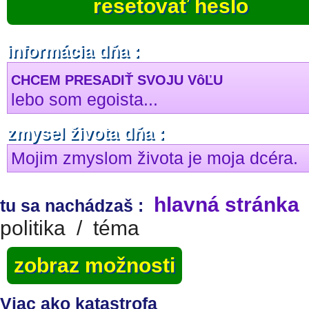
resetovať heslo
informácia dňa :
CHCEM PRESADIŤ SVOJU VôĽU
lebo som egoista...
zmysel života dňa :
Mojim zmyslom života je moja dcéra.
hlavná stránka
tu sa nachádzaš :
politika
/
téma
zobraz možnosti
Viac ako katastrofa