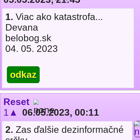
1.
Viac ako katastrofa...
Devana
belobog.sk
04. 05. 2023
odkaz
Reset
1▲
06.05.2023, 00:11
2.
Zas ďalšie dezinformačné