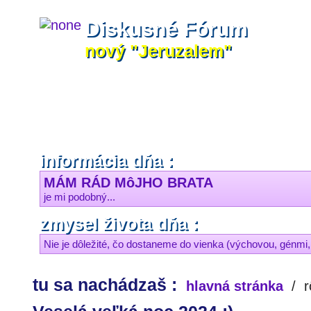
Diskusné Fórum
nový "Jeruzalem"
informácia dňa :
MÁM RÁD MôJHO BRATA
je mi podobný...
zmysel života dňa :
Nie je dôležité, čo dostaneme do vienka (výchovou, génmi, .
tu sa nachádzaš :
hlavná stránka
/
r