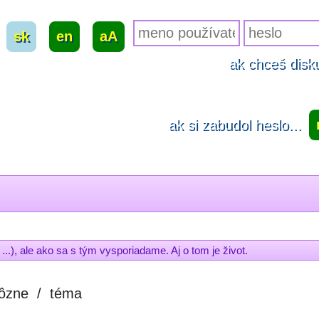
sk
|
en
|
aA
ak chceš disku
ak si zabudol heslo...
..), ale ako sa s tým vysporiadame. Aj o tom je život.
ôzne
/
téma