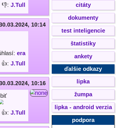
👎:
J.Tull
citáty
dokumenty
30.03.2024, 10:14
test inteligencie
štatistiky
úhlasí:
era
ankety
👍:
J.Tull
ďalšie odkazy
lipka
30.03.2024, 10:16
žumpa
biť
lipka - android verzia
👍:
J.Tull
podpora