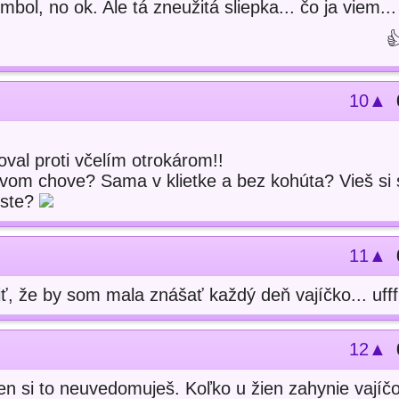
mbol, no ok. Ale tá zneužitá sliepka... čo ja viem..

10▲
val proti včelím otrokárom!!
kovom chove? Sama v klietke a bez kohúta? Vieš s
este?
11▲
ť, že by som mala znášať každý deň vajíčko... ufff.
12▲
en si to neuvedomuješ. Koľko u žien zahynie vajíč