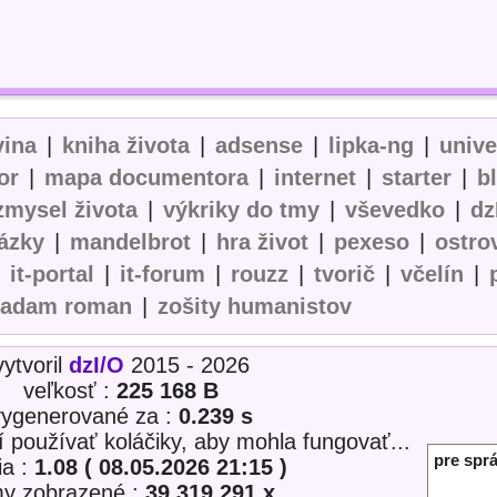
vina
|
kniha života
|
adsense
|
lipka-ng
|
univ
or
|
mapa documentora
|
internet
|
starter
|
b
zmysel života
|
výkriky do tmy
|
vševedko
|
dz
ázky
|
mandelbrot
|
hra život
|
pexeso
|
ostro
|
it-portal
|
it-forum
|
rouzz
|
tvorič
|
včelín
|
adam roman
|
zošity humanistov
vytvoril
dzI/O
2015 - 2026
veľkosť :
225 168 B
vygenerované za :
0.239 s
í používať koláčiky, aby mohla fungovať...
pre sprá
ia :
1.08 ( 08.05.2026 21:15 )
my zobrazené :
39 319 291 x