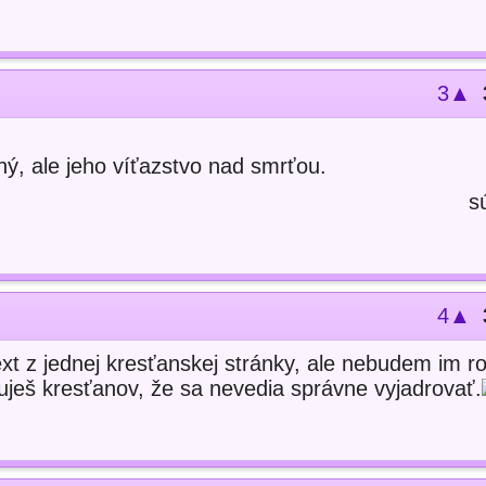
3▲
ný, ale jeho víťazstvo nad smrťou.
s
4▲
xt z jednej kresťanskej stránky, ale nebudem im ro
zuješ kresťanov, že sa nevedia správne vyjadrovať.