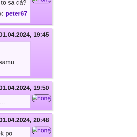
. to sa dá?
:
peter67
01.04.2024, 19:45
i samu
01.04.2024, 19:50
..
01.04.2024, 20:48
ok po