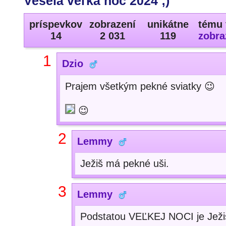
Veselá veľká noc 2024 ;)
príspevkov
zobrazení
unikátne
tému 
14
2 031
119
zobra
1
Dzio
Prajem všetkým pekné sviatky 😉
😉
2
Lemmy
Ježiš má pekné uši.
3
Lemmy
Podstatou VEĽKEJ NOCI je Ježiš