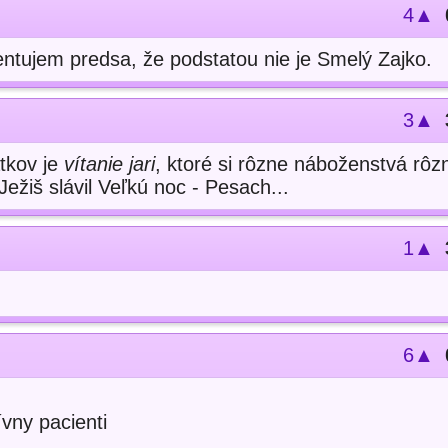
4▲
ntujem predsa, že podstatou nie je Smelý Zajko.
3▲
tkov je
vítanie jari
, ktoré si rôzne náboženstvá rôz
 Ježiš slávil Veľkú noc - Pesach...
1▲
6▲
ívny pacienti