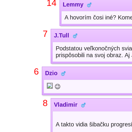
14
Lemmy
A hovorím čosi iné? Kome
7
J.Tull
Podstatou veľkonočných svia
prispôsobili na svoj obraz. Aj
6
Dzio
😉
8
Vladimir
A takto vidia šibačku progres