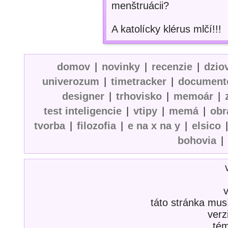
menštruácii?
A katolícky klérus mlčí!!!
domov
|
novinky
|
recenzie
|
dzio
univerozum
|
timetracker
|
document
designer
|
trhovisko
|
memoár
|
test inteligencie
|
vtipy
|
memá
|
obr
tvorba
|
filozofia
|
e na x na y
|
elsico
bohovia
|
táto stránka mus
verz
té