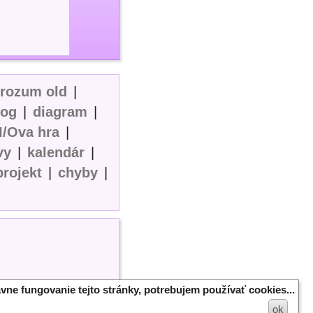
erozum old
|
log
|
diagram
|
I/Ova hra
|
vy
|
kalendár
|
projekt
|
chyby
|
vne fungovanie tejto stránky, potrebujem používať cookies...
ok