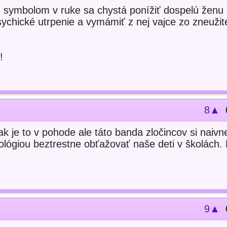
m symbolom v ruke sa chystá ponížiť dospelú ženu
psychické utrpenie a vymámiť z nej vajce zo zneuži
!
8▲
tak je to v pohode ale táto banda zločincov si naivn
lógiou beztrestne obťažovať naše deti v školách. 
9▲