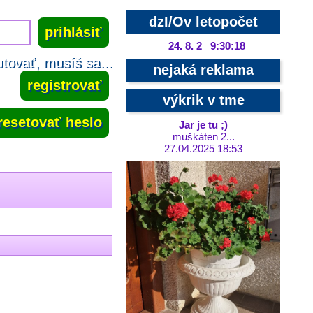
dzI/Ov letopočet
24. 8. 2 9:30:19
tovať, musíš sa...
nejaká reklama
registrovať
výkrik v tme
resetovať heslo
Jar je tu ;)
muškáten 2...
27.04.2025 18:53