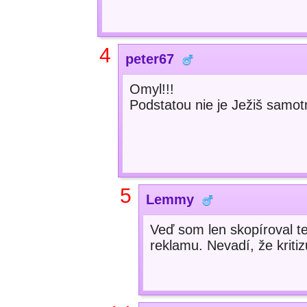
4
peter67
Omyl!!!
Podstatou nie je Ježiš samot
5
Lemmy
Veď som len skopíroval te
reklamu. Nevadí, že kriti