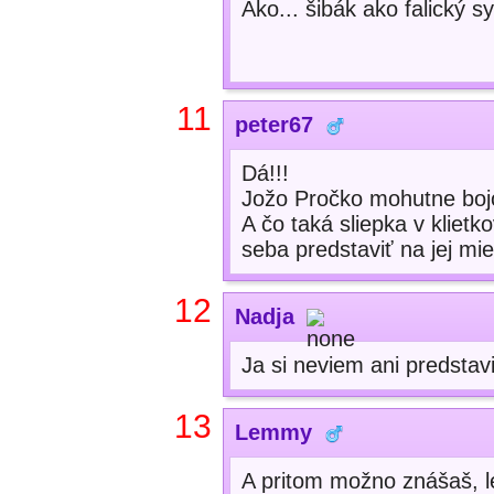
Ako... šibák ako falický sy
11
peter67
Dá!!!
Jožo Pročko mohutne bojo
A čo taká sliepka v kliet
seba predstaviť na jej mi
12
Nadja
Ja si neviem ani predstavi
13
Lemmy
A pritom možno znášaš, l