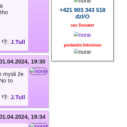
 a
+421 903 343 518
tého
dzI/O
cez Donater
👎:
J.Tull
poslaním bitcoinov
01.04.2024, 19:30
e mysli že
No to
👎:
J.Tull
01.04.2024, 19:34