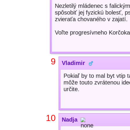
Nezletilý mládenec s falický
spôsobiť jej fyzickú bolesť, 
zvieraťa chovaného v zajatí.
Voľte progresívneho Korčoka
9
Vladimir
Pokiaľ by to mal byt vtip 
môže touto zvrátenou ideo
určite.
10
Nadja