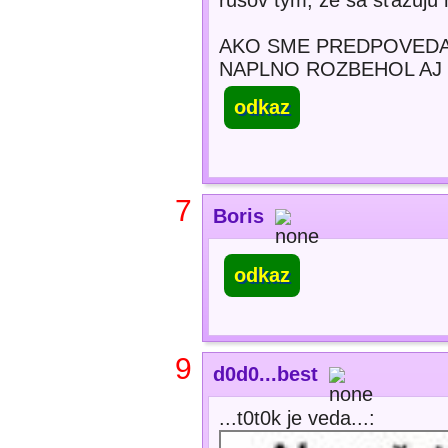
rusov tým, že sa sťažujú
AKO SME PREDPOVEDA
NAPLNO ROZBEHOL AJ
odkaz
7
Boris
odkaz
9
d0d0...best
...t0t0k je veda...: