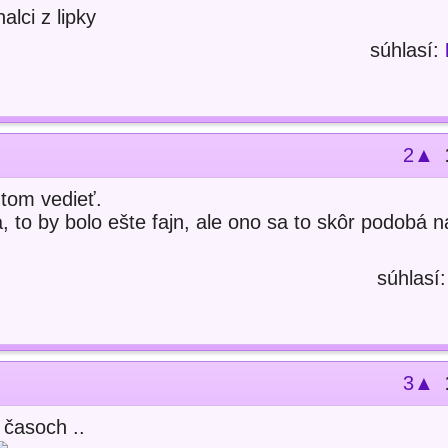
lci z lipky
súhlasí:
2▲
 tom vedieť.
, to by bolo ešte fajn, ale ono sa to skôr podobá n
súhlasí
3▲
o časoch ..