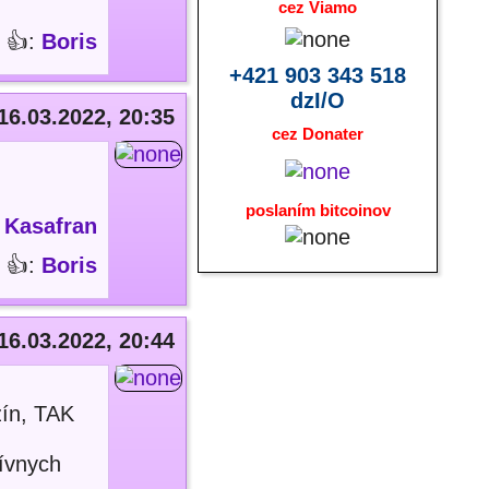
cez Viamo
👍:
Boris
+421 903 343 518
dzI/O
16.03.2022, 20:35
cez Donater
poslaním bitcoinov
:
Kasafran
👍:
Boris
16.03.2022, 20:44
zín, TAK
sívnych