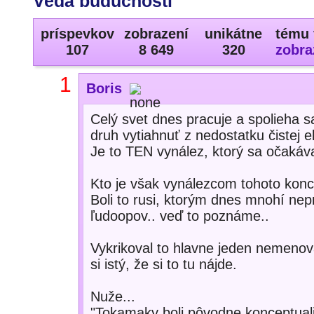
Veda budúcnosti
príspevkov
zobrazení
unikátne
tému 
107
8 649
320
zobra
1
Boris
Celý svet dnes pracuje a spolieha s
druh vytiahnuť z nedostatku čistej el
Je to TEN vynález, ktorý sa očakáva
Kto je však vynálezcom tohoto kon
Boli to rusi, ktorým dnes mnohí nep
ľudoopov.. veď to poznáme..
Vykrikoval to hlavne jeden nemenova
si istý, že si to tu nájde.
Nuže...
"Tokamaky boli pôvodne konceptual