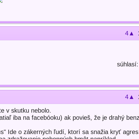
4▲
súhlasí
4▲
šte v skutku nebolo.
atiaľ iba na facebóoku) ak povieš, že je drahý ben
 Ide o zákerných ľudí, ktorí sa snažia kryť agre