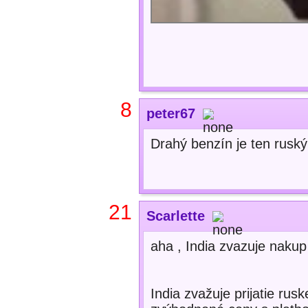
8
peter67
Drahý benzín je ten ruský!
21
Scarlette
aha , India zvazuje nakup
India zvažuje prijatie ru