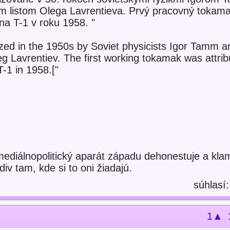
 listom Olega Lavrentieva. Prvý pracovný tokama
na T-1 v roku 1958. "
ized in the 1950s by Soviet physicists Igor Tamm a
eg Lavrentiev. The first working tokamak was attrib
-1 in 1958.["
ediálnopolitický aparát západu dehonestuje a kla
iv tam, kde si to oni žiadajú.
súhlasí
1▲