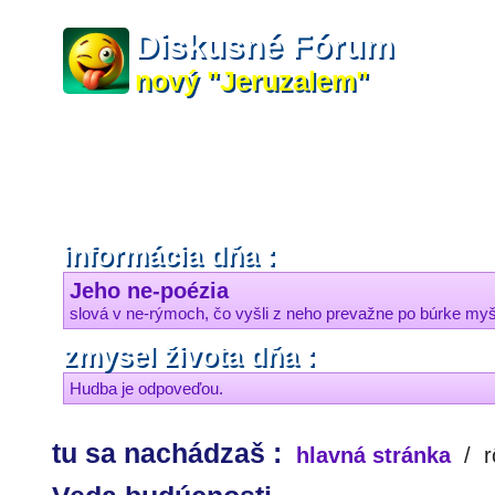
Diskusné Fórum
nový "Jeruzalem"
informácia dňa :
Jeho ne-poézia
slová v ne-rýmoch, čo vyšli z neho prevažne po búrke my
zmysel života dňa :
Hudba je odpoveďou.
tu sa nachádzaš :
hlavná stránka
/
r