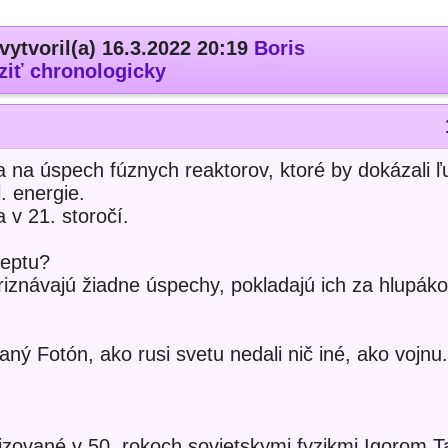
vytvoril(a) 16.3.2022 20:19
Boris
ziť chronologicky
a na úspech fúznych reaktorov, ktoré by dokázali 
. energie.
 v 21. storočí.
ceptu?
riznávajú žiadne úspechy, pokladajú ich za hlupáko
ný Fotón, ako rusi svetu nedali nič iné, ako vojnu.
izované v 50. rokoch sovietskymi fyzikmi Igorom