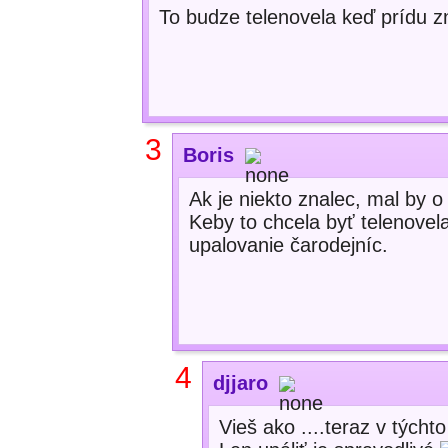
To budze telenovela keď prídu zna
3
Boris
Ak je niekto znalec, mal by o
Keby to chcela byť telenovela
upalovanie čarodejníc.
4
djjaro
Vieš ako ....teraz v týcht