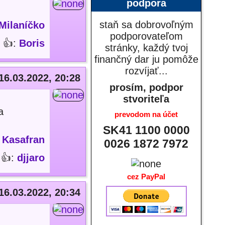
podpora
staň sa dobrovoľným
Milaníčko
podporovateľom
👍:
Boris
stránky, každý tvoj
finančný dar ju pomôže
rozvíjať...
16.03.2022, 20:28
prosím, podpor
stvoriteľa
a
prevodom na účet
SK41 1100 0000
:
Kasafran
0026 1872 7972
👍:
djjaro
cez PayPal
16.03.2022, 20:34