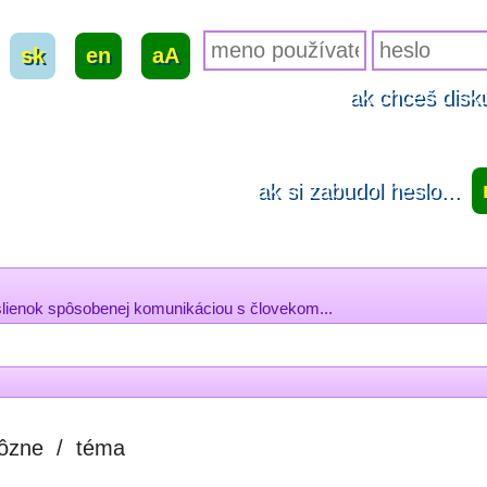
sk
|
en
|
aA
ak chceš disku
ak si zabudol heslo...
šlienok spôsobenej komunikáciou s človekom...
ôzne
/
téma