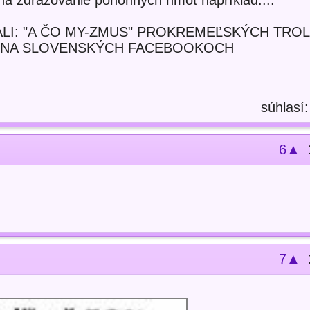
 na zdražovanie pohonných hmôt napríklad....
LI: "A ČO MY-ZMUS" PROKREMEĽSKÝCH TROL
 NA SLOVENSKÝCH FACEBOOKOCH
súhlasí
6▲
7▲