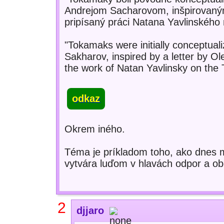
Andrejom Sacharovom, inšpirovaným
pripísaný práci Natana Yavlinského 
"Tokamaks were initially conceptual
Sakharov, inspired by a letter by Ol
the work of Natan Yavlinsky on the T
odkaz
Okrem iného.
Téma je príkladom toho, ako dnes m
vytvára luďom v hlavách odpor a obd
2
djjaro