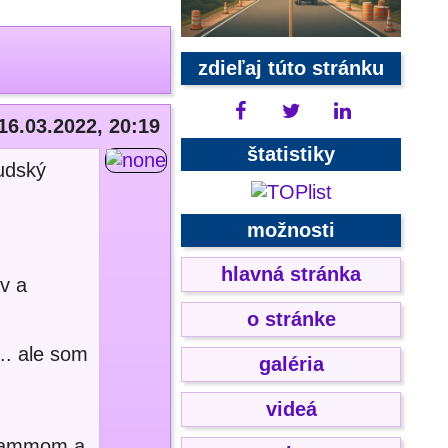
zdieľaj túto stránku
16.03.2022, 20:19
štatistiky
ľudský
možnosti
hlavná stránka
v a
o stránke
.. ale som
galéria
videá
 Tammom a