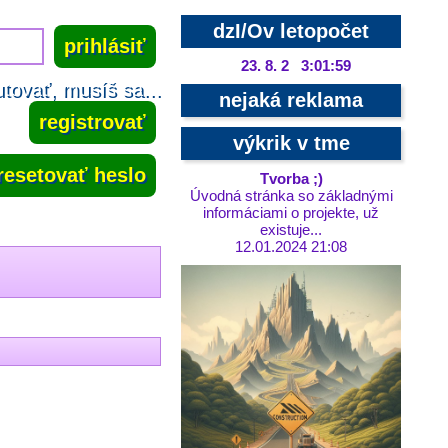
dzI/Ov letopočet
23. 8. 2 3:02:00
tovať, musíš sa...
nejaká reklama
registrovať
výkrik v tme
resetovať heslo
Tvorba ;)
Úvodná stránka so základnými
informáciami o projekte, už
existuje...
12.01.2024 21:08