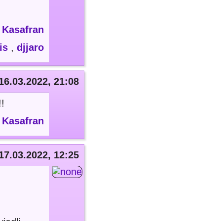
:
Kasafran
is
,
djjaro
16.03.2022, 21:08
!!
,
Kasafran
17.03.2022, 12:25