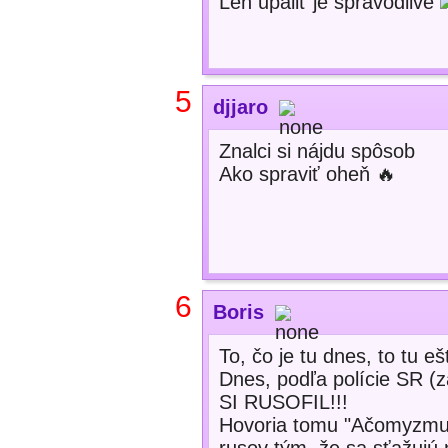
Len upáliť je spravodlivé
5
djjaro
Znalci si nájdu spôsob
Ako spraviť oheň 🔥
6
Boris
To, čo je tu dnes, to tu e
Dnes, podľa polície SR (z
SI RUSOFIL!!!
Hovoria tomu "Ačomyzmus"