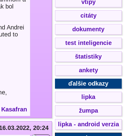
vtipy
k bol
citáty
nd Andrei
dokumenty
uted to
test inteligencie
štatistiky
ankety
ďalšie odkazy
me,
lipka
:
Kasafran
žumpa
lipka - android verzia
16.03.2022, 20:24