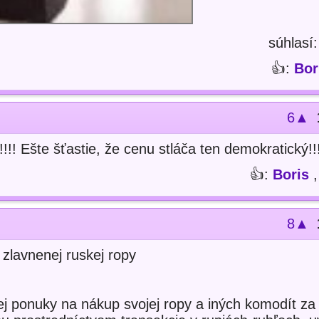
súhlasí
👍:
Bor
6▲
!!! Ešte šťastie, že cenu stláča ten demokratický!!
👍:
Boris
8▲
 zlavnenej ruskej ropy
skej ponuky na nákup svojej ropy a iných komodít za