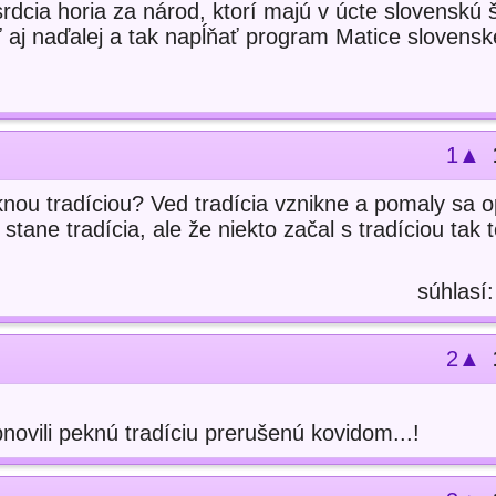
srdcia horia za národ, ktorí majú v úcte slovenskú 
ť aj naďalej a tak napĺňať program Matice slovensk
1▲
knou tradíciou? Ved tradícia vznikne a pomaly sa o
stane tradícia, ale že niekto začal s tradíciou tak
súhlasí
2▲
novili peknú tradíciu prerušenú kovidom...!