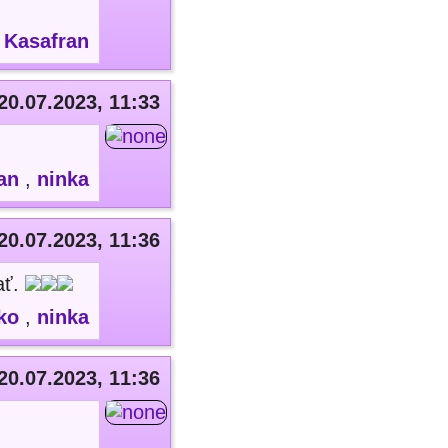
,
Kasafran
20.07.2023, 11:33
an
,
ninka
20.07.2023, 11:36
ať.
ko
,
ninka
20.07.2023, 11:36