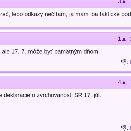
3▲
 reč, lebo odkazy nečítam, ja mám iba faktické po
1▲
, ale 17. 7. môže byť pamätným dňom.
👎:
4▲
 deklarácie o zvrchovanosti SR 17. júl.
👎: