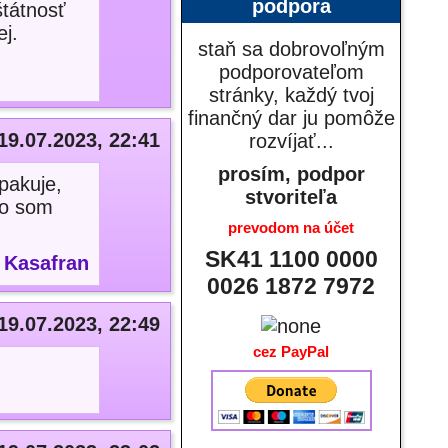
podpora
štátnosť
ej.
staň sa dobrovoľným
podporovateľom
stránky, každý tvoj
finančný dar ju pomôže
19.07.2023, 22:41
rozvíjať...
prosím, podpor
pakuje,
stvoriteľa
 to som
prevodom na účet
SK41 1100 0000
:
Kasafran
0026 1872 7972
19.07.2023, 22:49
cez PayPal