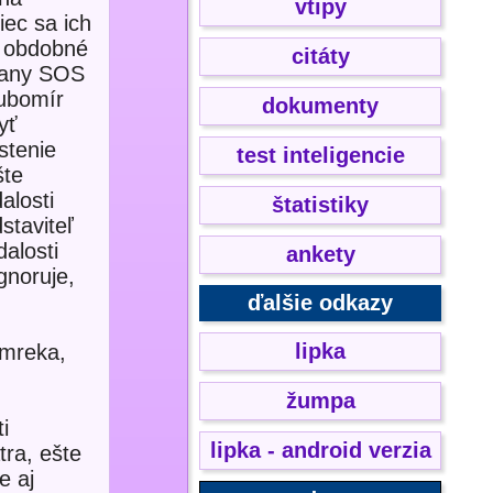
vtipy
iec sa ich
lo obdobné
citáty
trany SOS
Ľubomír
dokumenty
yť
stenie
test inteligencie
šte
alosti
štatistiky
staviteľ
alosti
ankety
gnoruje,
ďalšie odkazy
lipka
Smreka,
,
žumpa
i
lipka - android verzia
tra, ešte
e aj