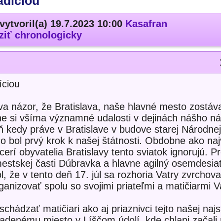
adíciou
vytvoril(a) 19.7.2023 10:00
Kasafran
ziť chronologicky
íciou
va názor, že Bratislava, naše hlavné mesto zostáv
e si všíma významné udalosti v dejinách nášho ná
ň kedy práve v Bratislave v budove starej Národnej
čo bol prvý krok k našej štátnosti. Obdobne ako naj
acerí obyvatelia Bratislavy tento sviatok ignorujú. P
 mestskej časti Dúbravka a hlavne agilný osemdesia
, že v tento deň 17. júl sa rozhoria Vatry zvrchova
anizovať spolu so svojimi priateľmi a matičiarmi V
hádzať matičiari ako aj priaznivci tejto našej najs
hradenému miesto v Líščom údolí, kde chlapi začali