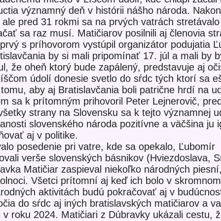
 uctia významný deň v histórii nášho národa. Nakon
a, ale pred 31 rokmi sa na prvých vatrách stretáva
čať sa raz musí. Matičiarov posilnili aj členovia s
prvý s príhovorom vystúpil organizátor podujatia 
islavčania by si mali pripomínať 17. júl a mali by b
ul, že oheň ktorý bude zapálený, predstavuje aj oči
íščom údolí donesie svetlo do sŕdc tých ktorí sa e
tomu, aby aj Bratislavčania boli patrične hrdí na ud
om sa k prítomným prihovoril Peter Lejnerovič, pred
 všetky strany na Slovensku sa k tejto významnej ud
vanosti slovenského národa pozitívne a väčšina ju i
ovať aj v politike.
alo posedenie pri vatre, kde sa opekalo, Ľubomír
ovali verše slovenských básnikov (Hviezdoslava, 
ka Matičiar zaspieval niekoľko národných piesní
polnoci. Všetci prítomní aj keď ich bolo v skromnom
národných aktivitách budú pokračovať aj v budúcnost
očia do sŕdc aj iných bratislavských matičiarov a va
j v roku 2024. Matičiari z Dúbravky ukázali cestu, ž