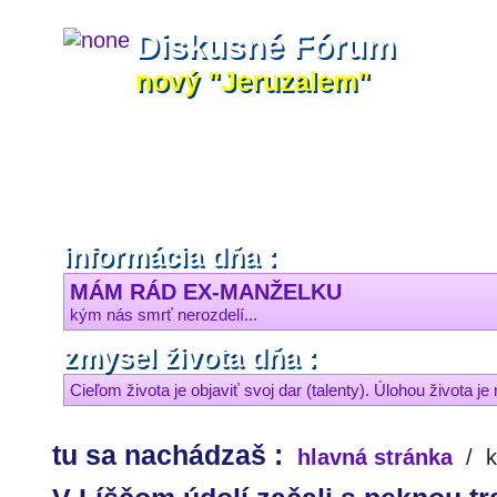
Diskusné Fórum
nový "Jeruzalem"
informácia dňa :
MÁM RÁD EX-MANŽELKU
kým nás smrť nerozdelí...
zmysel života dňa :
Cieľom života je objaviť svoj dar (talenty). Úlohou života je
tu sa nachádzaš :
hlavná stránka
/
k