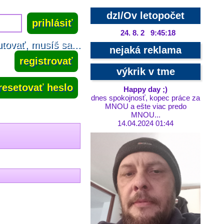
dzI/Ov letopočet
24. 8. 2 9:45:19
tovať, musíš sa...
nejaká reklama
registrovať
výkrik v tme
resetovať heslo
Happy day ;)
dnes spokojnosť, kopec práce za
MNOU a ešte viac predo
MNOU...
14.04.2024 01:44