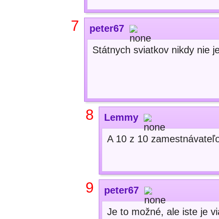
7
peter67
Státnych sviatkov nikdy nie j
8
Lemmy
A 10 z 10 zamestnávateľov
9
peter67
Je to možné, ale iste je