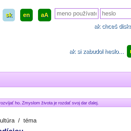
sk
|
en
|
aA
ak chceš disku
ak si zabudol heslo...
 rozvíjať ho. Zmyslom života je rozdať svoj dar ďalej.
ultúra
/
téma