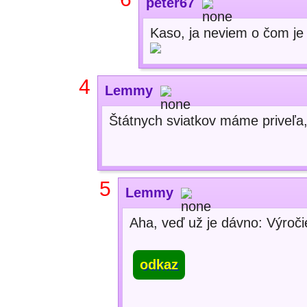
peter67
Kaso, ja neviem o čom je
4
Lemmy
Štátnych sviatkov máme priveľa
5
Lemmy
Aha, veď už je dávno: Výročie
odkaz