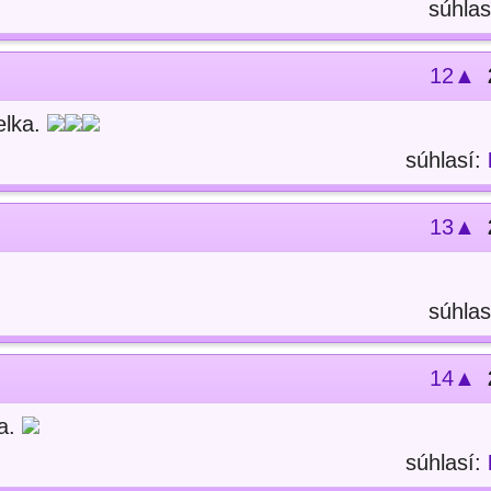
súhlas
12▲
elka.
súhlasí:
13▲
súhlas
14▲
ra.
súhlasí: