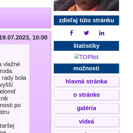
zdieľaj túto stránku
19.07.2023, 10:00
štatistiky
a vlažné
možnosti
roda.
 rady bola
hlavná stránka
vyšší
relomiť
o stránke
tnik
nosti po
galéria
atru
videá
taršej
 na