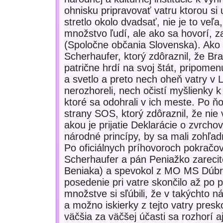
ohnisku pripravovať vatru ktorou si
stretlo okolo dvadsať, nie je to veľ
množstvo ľudí, ale ako sa hovorí, za
(Spoločne občania Slovenska). Ako 
Scherhaufer, ktorý zdôraznil, že Brat
patrične hrdí na svoj štát, pripomen
a svetlo a preto nech oheň vatry v L
nerozhoreli, nech očistí myšlienky k 
ktoré sa odohrali v ich meste. Po ň
strany SOS, ktorý zdôraznil, že nie
akou je prijatie Deklarácie o zvrcho
národné princípy, by sa mali zohľadň
Po oficiálnych príhovoroch pokračov
Scherhaufer a pán Peniažko zarecit
Beniaka) a spevokol z MO MS Dúbrav
posedenie pri vatre skončilo až po 
množstve si sľúbili, že v takýchto 
a možno iskierky z tejto vatry presk
väčšia za väčšej účasti sa rozhorí a