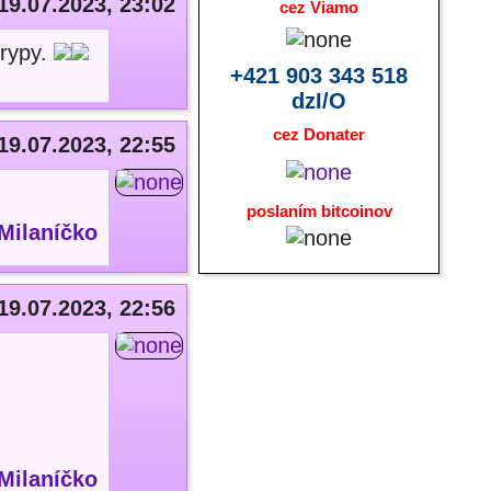
19.07.2023, 23:02
cez Viamo
drypy.
+421 903 343 518
dzI/O
cez Donater
19.07.2023, 22:55
poslaním bitcoinov
Milaníčko
19.07.2023, 22:56
Milaníčko