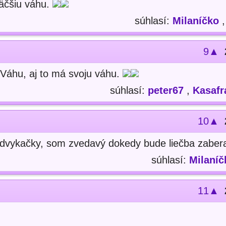
äčšiu váhu.
súhlasí:
Milaníčko
9▲
 Váhu, aj to má svoju váhu.
súhlasí:
peter67
,
Kasafr
10▲
 odvykačky, som zvedavý dokedy bude liečba zaber
súhlasí:
Milaníč
11▲