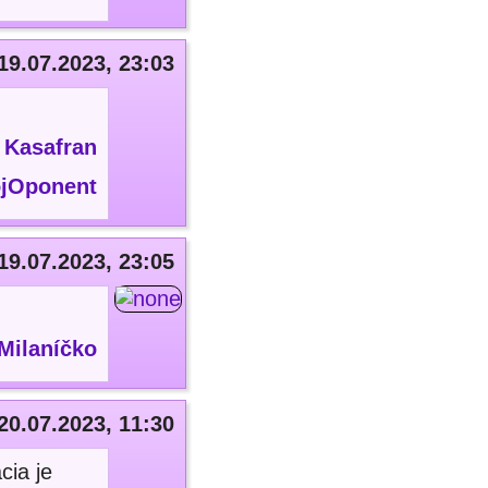
19.07.2023, 23:03
:
Kasafran
jOponent
19.07.2023, 23:05
Milaníčko
20.07.2023, 11:30
cia je