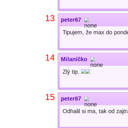
13
peter67
Tipujem, že max do pond
14
Milaníčko
Zlý tip.
15
peter67
Odhalil si ma, tak od zajt