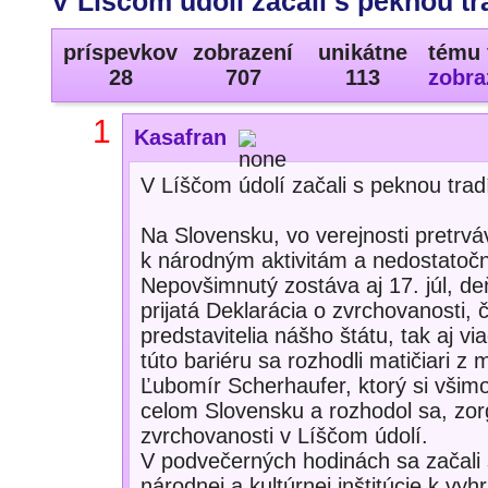
V Líščom údolí začali s peknou tr
príspevkov
zobrazení
unikátne
tému 
28
707
113
zobra
1
Kasafran
V Líščom údolí začali s peknou trad
Na Slovensku, vo verejnosti pretrvá
k národným aktivitám a nedostatočn
Nepovšimnutý zostáva aj 17. júl, de
prijatá Deklarácia o zvrchovanosti, 
predstavitelia nášho štátu, tak aj vi
túto bariéru sa rozhodli matičiari z
Ľubomír Scherhaufer, ktorý si všimol
celom Slovensku a rozhodol sa, zorg
zvrchovanosti v Líščom údolí.
V podvečerných hodinách sa začali sc
národnej a kultúrnej inštitúcie k vy