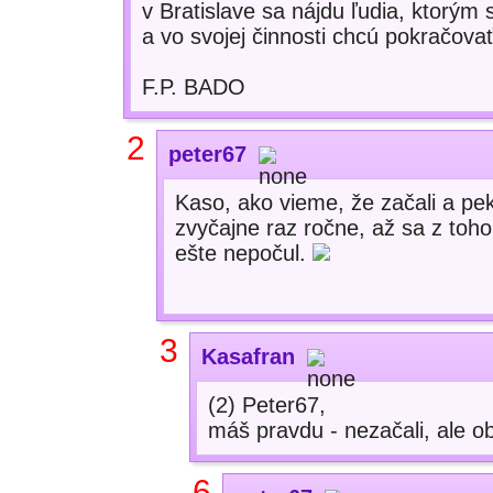
v Bratislave sa nájdu ľudia, ktorým 
a vo svojej činnosti chcú pokračova
F.P. BADO
2
peter67
Kaso, ako vieme, že začali a pe
zvyčajne raz ročne, až sa z toho 
ešte nepočul.
3
Kasafran
(2) Peter67,
máš pravdu - nezačali, ale ob
6