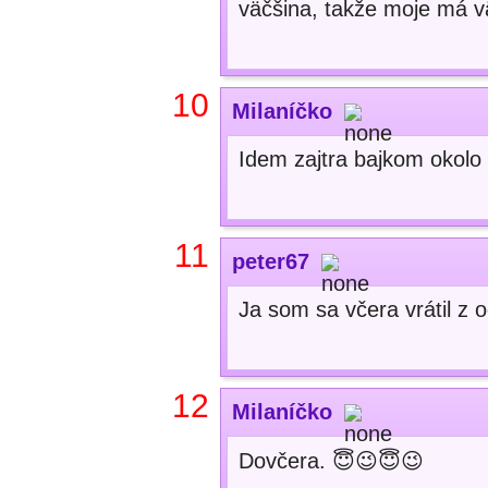
väčšina, takže moje má v
10
Milaníčko
Idem zajtra bajkom okolo
11
peter67
Ja som sa včera vrátil z
12
Milaníčko
Dovčera. 😇😉😇😉