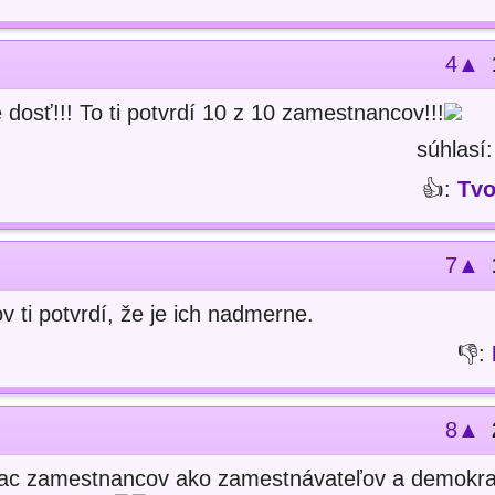
4▲
e dosť!!! To ti potvrdí 10 z 10 zamestnancov!!!
súhlasí
👍:
Tvo
7▲
 ti potvrdí, že je ich nadmerne.
👎:
8▲
 viac zamestnancov ako zamestnávateľov a demokra