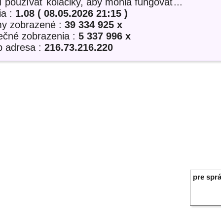
í používať koláčiky, aby mohla fungovať...
ia :
1.08 ( 08.05.2026 21:15 )
my zobrazené :
39 334 925 x
nečné zobrazenia :
5 337 996 x
p adresa :
216.73.216.220
pre sprá