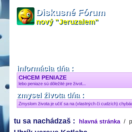
Diskusné Fórum
nový "Jeruzalem"
informácia dňa :
CHCEM PENIAZE
lebo peniaze sú dôležité pre život...
zmysel života dňa :
Zmyslom života je učiť sa na (vlastných či cudzích) chybách
tu sa nachádzaš :
hlavná stránka
/
p