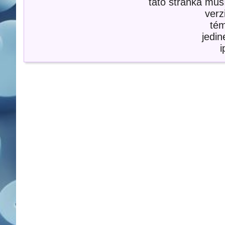
táto stránka mus
verz
té
jedi
i