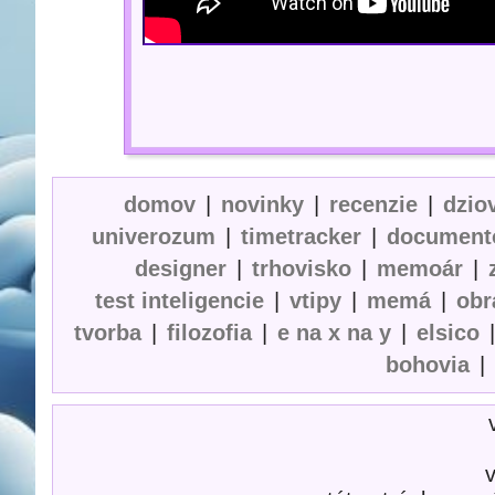
domov
|
novinky
|
recenzie
|
dzio
univerozum
|
timetracker
|
document
designer
|
trhovisko
|
memoár
|
test inteligencie
|
vtipy
|
memá
|
obr
tvorba
|
filozofia
|
e na x na y
|
elsico
bohovia
|