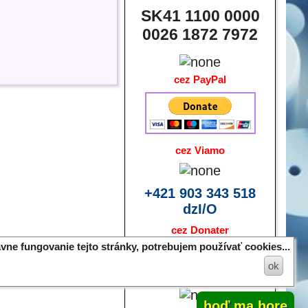
SK41 1100 0000
0026 1872 7972
cez PayPal
cez Viamo
+421 903 343 518
dzI/O
cez Donater
vne fungovanie tejto stránky, potrebujem používať cookies...
ok
poslaním bitcoinov
hoď ma hore