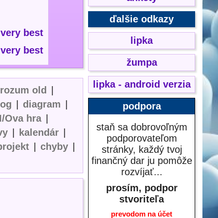
ďalšie odkazy
.very best
lipka
.very best
žumpa
lipka - android verzia
erozum old
|
log
|
diagram
|
podpora
I/Ova hra
|
staň sa dobrovoľným
vy
|
kalendár
|
podporovateľom
projekt
|
chyby
|
stránky, každý tvoj
finančný dar ju pomôže
rozvíjať...
prosím, podpor
stvoriteľa
prevodom na účet