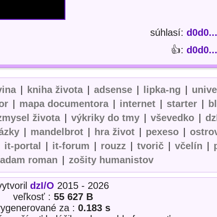
súhlasí:
d0d0..
👍:
d0d0..
vina
|
kniha života
|
adsense
|
lipka-ng
|
univ
or
|
mapa documentora
|
internet
|
starter
|
b
zmysel života
|
výkriky do tmy
|
vševedko
|
dz
ázky
|
mandelbrot
|
hra život
|
pexeso
|
ostro
|
it-portal
|
it-forum
|
rouzz
|
tvorič
|
včelín
|
adam roman
|
zošity humanistov
vytvoril
dzI/O
2015 - 2026
veľkosť :
55 627 B
vygenerované za :
0.183 s