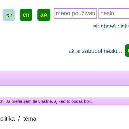
sk
|
en
|
aA
ak chceš disku
ak si zabudol heslo...
. Ja preferujem tie vlastné, aj keď to občas bolí.
olitika
/
téma