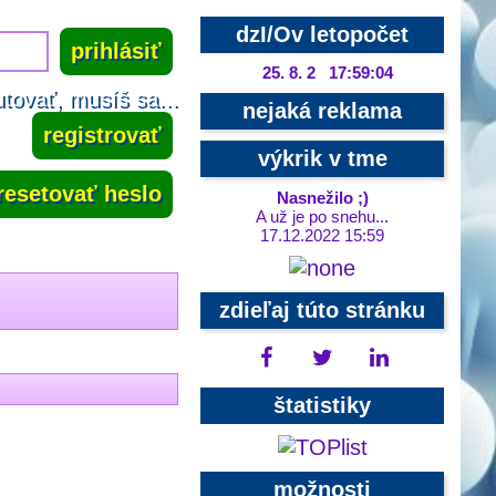
dzI/Ov letopočet
25. 8. 2 17:59:04
tovať, musíš sa...
nejaká reklama
registrovať
výkrik v tme
resetovať heslo
Nasnežilo ;)
A už je po snehu...
17.12.2022 15:59
zdieľaj túto stránku
štatistiky
možnosti