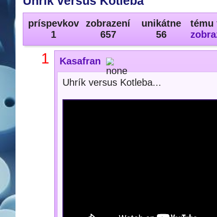
Uhrík versus Kotleba
príspevkov
zobrazení
unikátne
tému 
1
657
56
zobra
1
Kasafran
Uhrík versus Kotleba...