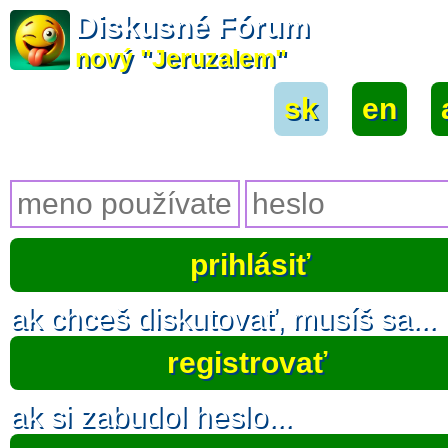
Diskusné Fórum
nový "Jeruzalem"
sk
|
en
|
ak chceš diskutovať, musíš sa...
registrovať
ak si zabudol heslo...