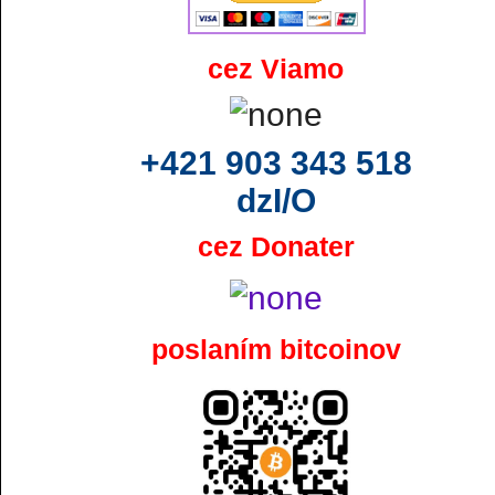
cez Viamo
+421 903 343 518
dzI/O
cez Donater
poslaním bitcoinov