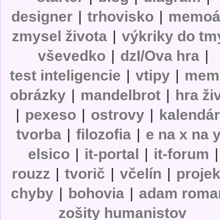
designer
|
trhovisko
|
memoá
zmysel života
|
výkriky do tm
vševedko
|
dzI/Ova hra
|
test inteligencie
|
vtipy
|
mem
obrázky
|
mandelbrot
|
hra ži
|
pexeso
|
ostrovy
|
kalendá
tvorba
|
filozofia
|
e na x na 
elsico
|
it-portal
|
it-forum
|
rouzz
|
tvorič
|
včelín
|
projek
chyby
|
bohovia
|
adam roma
zošity humanistov