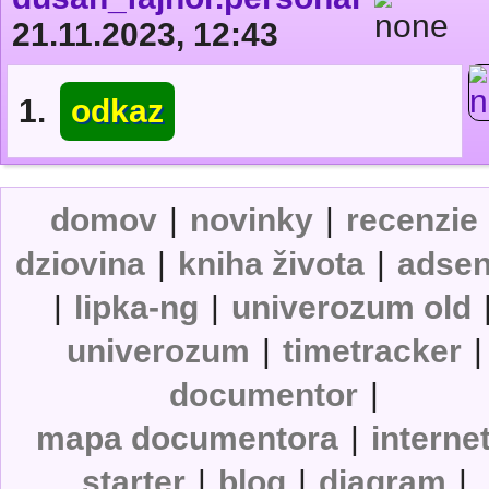
21.11.2023, 12:43
1.
odkaz
domov
|
novinky
|
recenzie
dziovina
|
kniha života
|
adse
|
lipka-ng
|
univerozum old
univerozum
|
timetracker
|
documentor
|
mapa documentora
|
interne
starter
|
blog
|
diagram
|