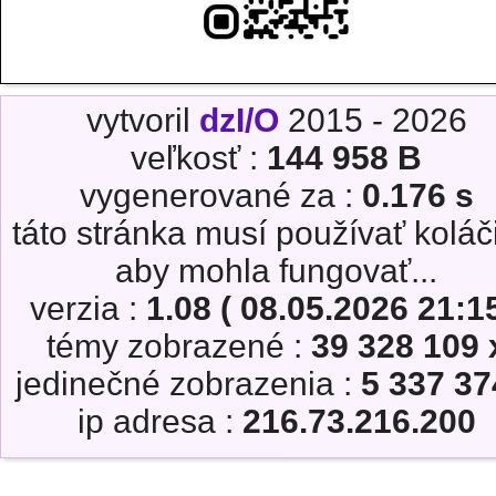
vytvoril
dzI/O
2015 - 2026
veľkosť :
144 958 B
vygenerované za :
0.176 s
táto stránka musí používať koláč
aby mohla fungovať...
verzia :
1.08 ( 08.05.2026 21:15
témy zobrazené :
39 328 109 
jedinečné zobrazenia :
5 337 37
ip adresa :
216.73.216.200