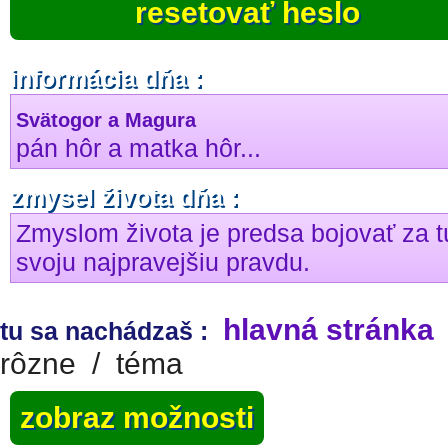
resetovať heslo
informácia dňa :
Svätogor a Magura
pán hôr a matka hôr...
zmysel života dňa :
Zmyslom života je predsa bojovať za t
svoju najpravejšiu pravdu.
hlavná stránka
tu sa nachádzaš :
rôzne
/
téma
zobraz možnosti