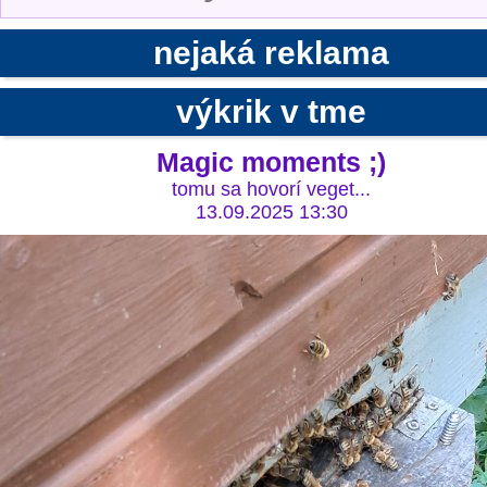
nejaká reklama
výkrik v tme
Magic moments ;)
tomu sa hovorí veget...
13.09.2025 13:30