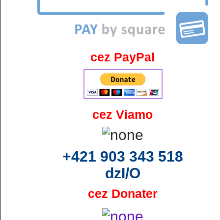
cez PayPal
cez Viamo
+421 903 343 518
dzI/O
cez Donater