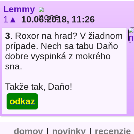
Lemmy
1▲
10.06.2018, 11:26
3.
Roxor na hrad? V žiadnom
prípade. Nech sa tabu Daňo
dobre vyspinká z mokrého
sna.
Takže tak, Daňo!
odkaz
domov
|
novinky
|
recenzie