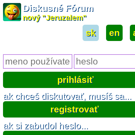
Diskusné Fórum
nový "Jeruzalem"
sk
|
en
|
ak chceš diskutovať, musíš sa...
registrovať
ak si zabudol heslo...