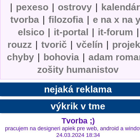
|
pexeso
|
ostrovy
|
kalendá
tvorba
|
filozofia
|
e na x na 
elsico
|
it-portal
|
it-forum
|
rouzz
|
tvorič
|
včelín
|
projek
chyby
|
bohovia
|
adam roma
zošity humanistov
nejaká reklama
výkrik v tme
Tvorba ;)
pracujem na designeri apiek pre web, android a windo
24.03.2024 18:34