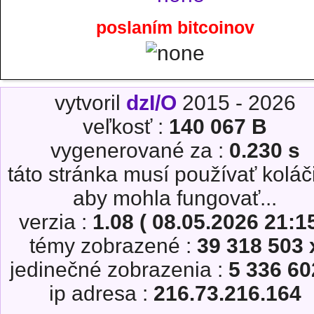
poslaním bitcoinov
vytvoril
dzI/O
2015 - 2026
veľkosť :
140 067 B
vygenerované za :
0.230 s
táto stránka musí používať koláč
aby mohla fungovať...
verzia :
1.08 ( 08.05.2026 21:15
témy zobrazené :
39 318 503 
jedinečné zobrazenia :
5 336 60
ip adresa :
216.73.216.164