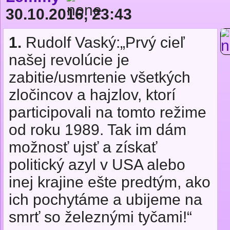
30.10.2016, 23:43
1.
Rudolf Vaský:„Prvý cieľ
našej revolúcie je
zabitie/usmrtenie všetkých
zločincov a hajzlov, ktorí
participovali na tomto režime
od roku 1989. Tak im dám
možnosť ujsť a získať
politický azyl v USA alebo
inej krajine ešte predtým, ako
ich pochytáme a ubijeme na
smrť so železnými tyčami!“