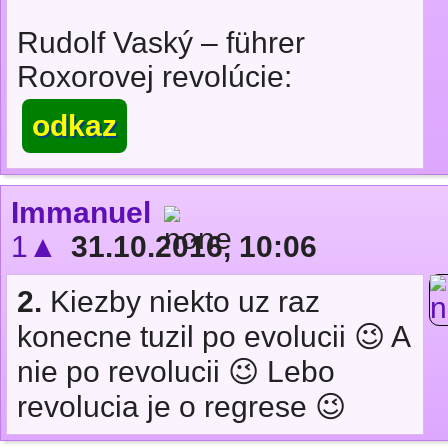
Rudolf Vaský – führer
Roxorovej revolúcie:
odkaz
Immanuel
1▲
31.10.2016, 10:06
2.
Kiezby niekto uz raz
konecne tuzil po evolucii 😉 A
nie po revolucii 😉 Lebo
revolucia je o regrese 😉