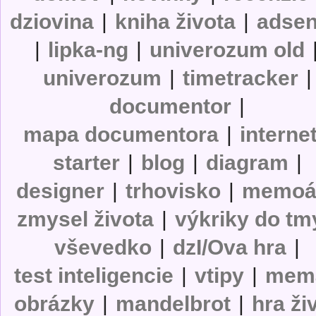
dziovina
|
kniha života
|
adse
|
lipka-ng
|
univerozum old
univerozum
|
timetracker
|
documentor
|
mapa documentora
|
interne
starter
|
blog
|
diagram
|
designer
|
trhovisko
|
memoá
zmysel života
|
výkriky do tm
vševedko
|
dzI/Ova hra
|
test inteligencie
|
vtipy
|
mem
obrázky
|
mandelbrot
|
hra ži