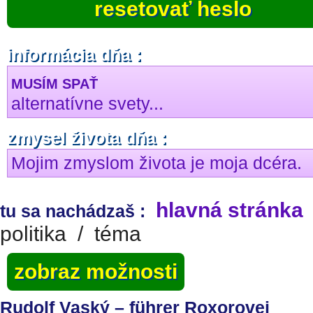
resetovať heslo
informácia dňa :
MUSÍM SPAŤ
alternatívne svety...
zmysel života dňa :
Mojim zmyslom života je moja dcéra.
hlavná stránka
tu sa nachádzaš :
politika
/
téma
zobraz možnosti
Rudolf Vaský – führer Roxorovej