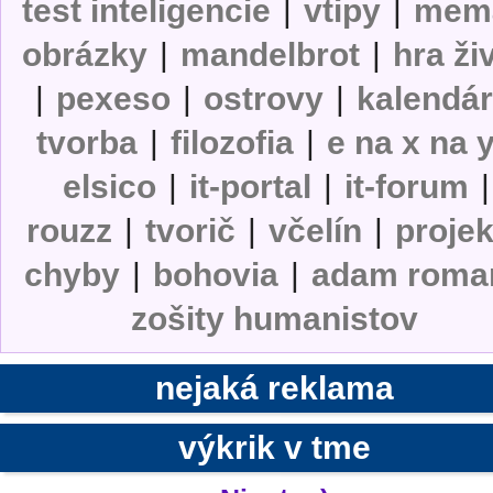
test inteligencie
|
vtipy
|
mem
obrázky
|
mandelbrot
|
hra ži
|
pexeso
|
ostrovy
|
kalendá
tvorba
|
filozofia
|
e na x na 
elsico
|
it-portal
|
it-forum
|
rouzz
|
tvorič
|
včelín
|
projek
chyby
|
bohovia
|
adam roma
zošity humanistov
nejaká reklama
výkrik v tme