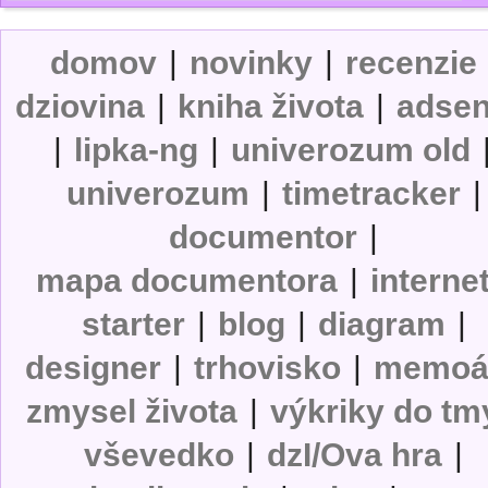
domov
|
novinky
|
recenzie
dziovina
|
kniha života
|
adse
|
lipka-ng
|
univerozum old
univerozum
|
timetracker
|
documentor
|
mapa documentora
|
interne
starter
|
blog
|
diagram
|
designer
|
trhovisko
|
memoá
zmysel života
|
výkriky do tm
vševedko
|
dzI/Ova hra
|