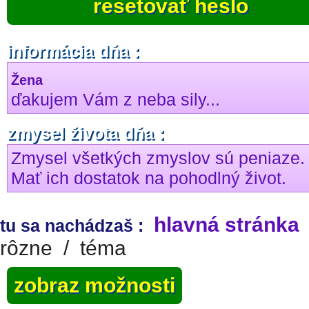
resetovať heslo
informácia dňa :
Žena
ďakujem Vám z neba sily...
zmysel života dňa :
Zmysel všetkých zmyslov sú peniaze.
Mať ich dostatok na pohodlný život.
hlavná stránka
tu sa nachádzaš :
rôzne
/
téma
zobraz možnosti