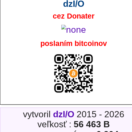
dzI/O
cez Donater
poslaním bitcoinov
vytvoril
dzI/O
2015 - 2026
veľkosť :
56 463 B