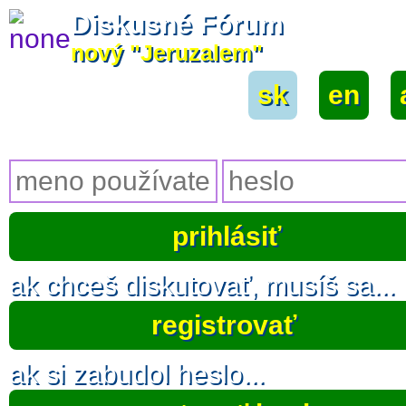
Diskusné Fórum
nový "Jeruzalem"
sk
|
en
|
ak chceš diskutovať, musíš sa...
registrovať
ak si zabudol heslo...