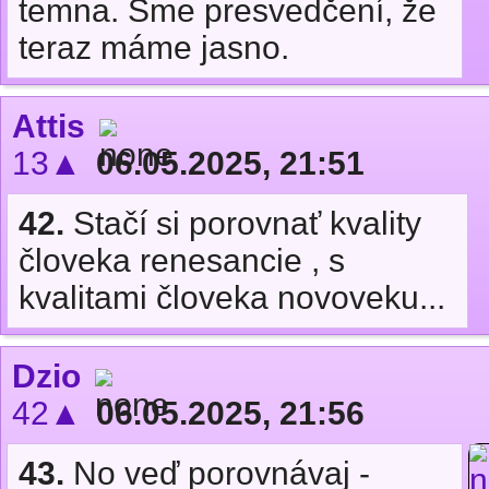
temna. Sme presvedčení, že
teraz máme jasno.
Attis
13▲
06.05.2025, 21:51
42.
Stačí si porovnať kvality
človeka renesancie , s
kvalitami človeka novoveku...
Dzio
42▲
06.05.2025, 21:56
43.
No veď porovnávaj -