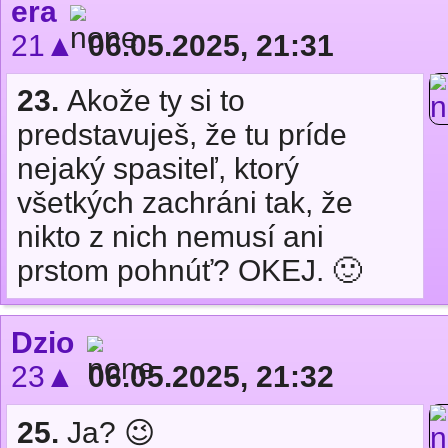
era
21▲
06.05.2025, 21:31
23.
Akože ty si to
predstavuješ, že tu príde
nejaký spasiteľ, ktorý
všetkých zachráni tak, že
nikto z nich nemusí ani
prstom pohnúť? OKEJ. 🙂
Dzio
23▲
06.05.2025, 21:32
25.
Ja? 😉