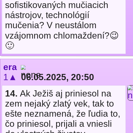
sofistikovaných mučiacich
nástrojov, technológií
mučenia? V neustálom
vzájomnom chlomaždení?😉
🙂
era
1▲
06.05.2025, 20:50
14.
Ak Ježiš aj priniesol na
zem nejaký zlatý vek, tak to
ešte neznamená, že ľudia to,
čo priniesol, prijali a vniesli