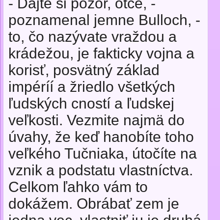
- Dajte si pozor, otče, -
poznamenal jemne Bulloch, -
to, čo nazývate vraždou a
krádežou, je fakticky vojna a
korisť, posvätný základ
impéríí a žriedlo všetkých
ľudských cností a ľudskej
veľkosti. Vezmite najmä do
úvahy, že keď hanobíte toho
veľkého Tučniaka, útočíte na
vznik a podstatu vlastníctva.
Celkom ľahko vám to
dokážem. Obrábať zem je