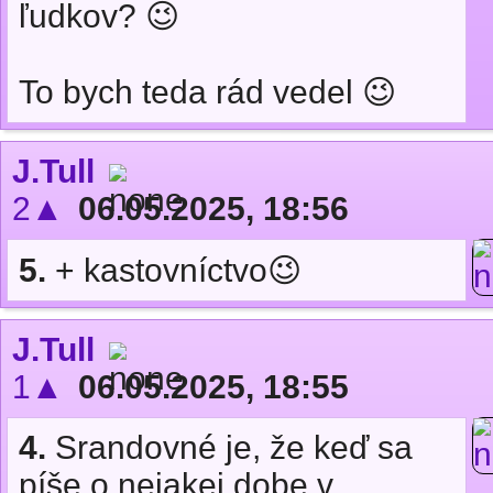
ľudkov? 😉
To bych teda rád vedel 😉
J.Tull
2▲
06.05.2025, 18:56
5.
+ kastovníctvo😉
J.Tull
1▲
06.05.2025, 18:55
4.
Srandovné je, že keď sa
píše o nejakej dobe v