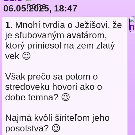
06.05.2025, 18:47
1.
Mnohí tvrdia o Ježišovi, že
je sľubovaným avatárom,
ktorý priniesol na zem zlatý
vek 😉
Však prečo sa potom o
stredoveku hovorí ako o
dobe temna? 😉
Najmä kvôli šíriteľom jeho
posolstva? 😉