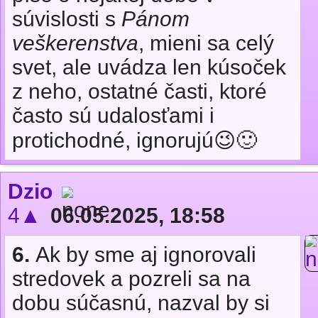
súvislosti s
Pánom
veškerenstva
, mieni sa celý
svet, ale uvádza len kúsoček
z neho, ostatné časti, ktoré
často sú udalosťami i
protichodné, ignorujú😉🙂
Dzio
4▲
06.05.2025, 18:58
6.
Ak by sme aj ignorovali
stredovek a pozreli sa na
dobu súčasnú, nazval by si