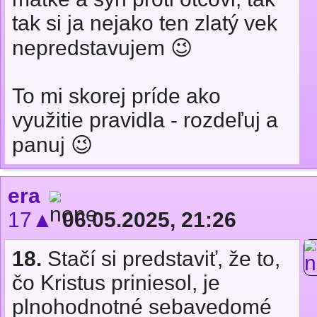
tak si ja nejako ten zlatý vek
nepredstavujem 😉
To mi skorej príde ako
využitie pravidla - rozdeľuj a
panuj 😉
era
17▲
06.05.2025, 21:26
18.
Stačí si predstaviť, že to,
čo Kristus priniesol, je
plnohodnotné sebavedomé