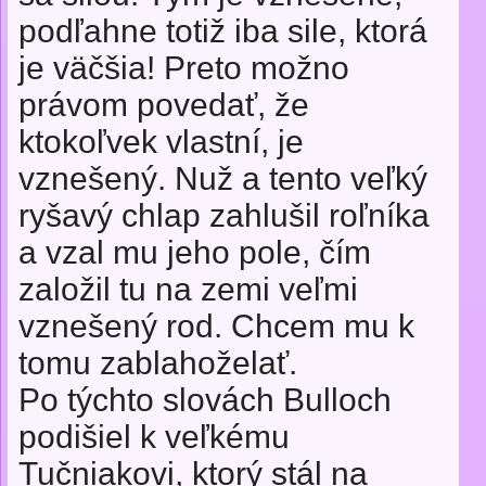
podľahne totiž iba sile, ktorá
je väčšia! Preto možno
právom povedať, že
ktokoľvek vlastní, je
vznešený. Nuž a tento veľký
ryšavý chlap zahlušil roľníka
a vzal mu jeho pole, čím
založil tu na zemi veľmi
vznešený rod. Chcem mu k
tomu zablahoželať.
Po týchto slovách Bulloch
podišiel k veľkému
Tučniakovi, ktorý stál na