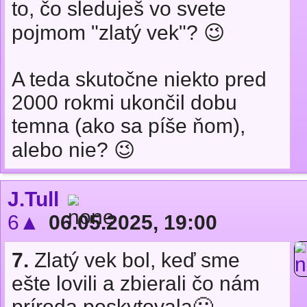
to, čo sleduješ vo svete
pojmom "zlatý vek"? 😉
A teda skutočne niekto pred
2000 rokmi ukončil dobu
temna (ako sa píše ňom),
alebo nie? 😉
J.Tull
6▲
06.05.2025, 19:00
7.
Zlatý vek bol, keď sme
ešte lovili a zbierali čo nám
príroda poskytovala🙂