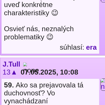
uveď konkrétne
charakteristiky 😉
Osvieť nás, neznalých
problematiky 😉
súhlasí:
era
J.Tull
13▲
07.05.2025, 10:08
59.
Ako sa prejavovala tá
duchovnosť? Vo
vynachádzaní