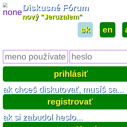
Diskusné Fórum
nový "Jeruzalem"
sk
|
en
|
ak chceš diskutovať, musíš sa...
registrovať
ak si zabudol heslo...