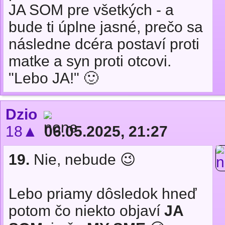
JA SOM pre všetkých - a
bude ti úplne jasné, prečo sa
následne dcéra postaví proti
matke a syn proti otcovi.
"Lebo JA!" 🙂
Dzio
18▲
06.05.2025, 21:27
19.
Nie, nebude 😉
Lebo priamy dôsledok hneď
potom čo niekto objaví
JA