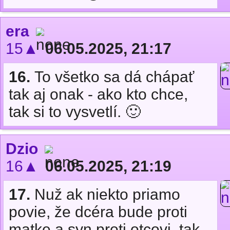
era
15▲
06.05.2025, 21:17
16.
To všetko sa dá chápať
tak aj onak - ako kto chce,
tak si to vysvetlí. 🙂
Dzio
16▲
06.05.2025, 21:19
17.
Nuž ak niekto priamo
povie, že dcéra bude proti
matke a syn proti otcovi, tak