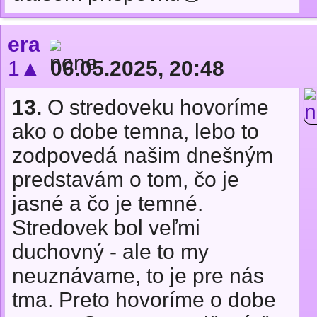
era
1▲
06.05.2025, 20:48
13.
O stredoveku hovoríme
ako o dobe temna, lebo to
zodpovedá našim dnešným
predstavám o tom, čo je
jasné a čo je temné.
Stredovek bol veľmi
duchovný - ale to my
neuznávame, to je pre nás
tma. Preto hovoríme o dobe