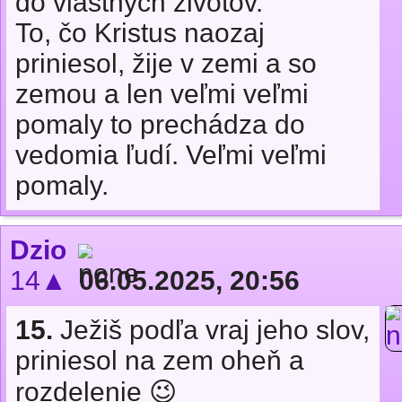
do vlastných životov.
To, čo Kristus naozaj
priniesol, žije v zemi a so
zemou a len veľmi veľmi
pomaly to prechádza do
vedomia ľudí. Veľmi veľmi
pomaly.
Dzio
14▲
06.05.2025, 20:56
15.
Ježiš podľa vraj jeho slov,
priniesol na zem oheň a
rozdelenie 😉