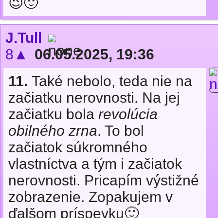
😉🙂
J.Tull
8▲
06.05.2025, 19:36
11.
Také nebolo, teda nie na
začiatku nerovnosti. Na jej
začiatku bola
revolúcia
obilného zrna
. To bol
začiatok súkromného
vlastníctva a tým i začiatok
nerovnosti. Pricapím výstižné
zobrazenie. Zopakujem v
ďalšom príspevku🙂