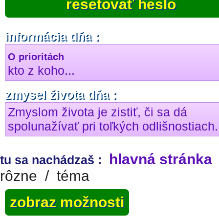
resetovať heslo
informácia dňa :
O prioritách
kto z koho...
zmysel života dňa :
Zmyslom života je zistiť, či sa dá
spolunažívať pri toľkých odlišnostiach.
hlavná stránka
tu sa nachádzaš :
rôzne
/
téma
zobraz možnosti