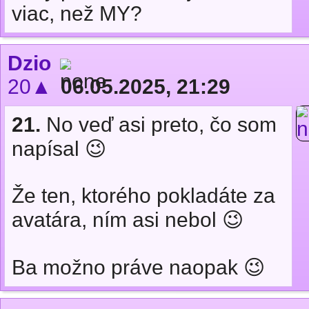
viac, než MY?
Dzio
20▲
06.05.2025, 21:29
21.
No veď asi preto, čo som
napísal 😉
Že ten, ktorého pokladáte za
avatára, ním asi nebol 😉
Ba možno práve naopak 😉