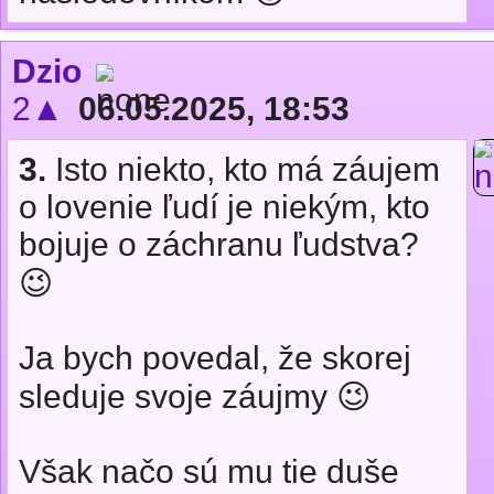
Dzio
2▲
06.05.2025, 18:53
3.
Isto niekto, kto má záujem
o lovenie ľudí je niekým, kto
bojuje o záchranu ľudstva?
😉
Ja bych povedal, že skorej
sleduje svoje záujmy 😉
Však načo sú mu tie duše