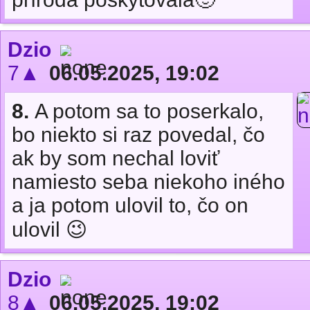
Dzio
7▲
06.05.2025, 19:02
8.
A potom sa to poserkalo,
bo niekto si raz povedal, čo
ak by som nechal loviť
namiesto seba niekoho iného
a ja potom ulovil to, čo on
ulovil 😉
Dzio
8▲
06.05.2025, 19:02