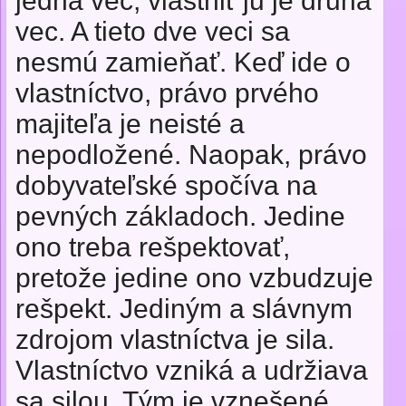
jedna vec, vlastniť ju je druhá
vec. A tieto dve veci sa
nesmú zamieňať. Keď ide o
vlastníctvo, právo prvého
majiteľa je neisté a
nepodložené. Naopak, právo
dobyvateľské spočíva na
pevných základoch. Jedine
ono treba rešpektovať,
pretože jedine ono vzbudzuje
rešpekt. Jediným a slávnym
zdrojom vlastníctva je sila.
Vlastníctvo vzniká a udržiava
sa silou. Tým je vznešené,