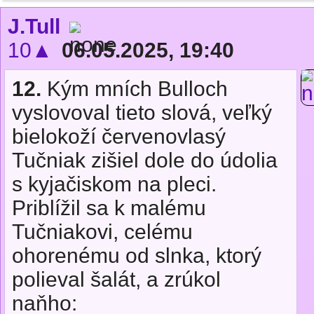
J.Tull
10▲
06.05.2025, 19:40
12.
Kým mních Bulloch
vyslovoval tieto slová, veľký
bielokoží červenovlasý
Tučniak zišiel dole do údolia
s kyjačiskom na pleci.
Priblížil sa k malému
Tučniakovi, celému
ohorenému od slnka, ktorý
polieval šalát, a zrúkol
naňho: