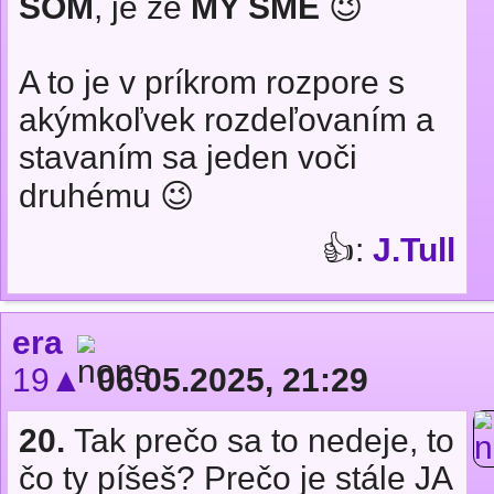
SOM
, je že
MY SME
😉
A to je v príkrom rozpore s
akýmkoľvek rozdeľovaním a
stavaním sa jeden voči
druhému 😉
👍:
J.Tull
era
19▲
06.05.2025, 21:29
20.
Tak prečo sa to nedeje, to
čo ty píšeš? Prečo je stále JA