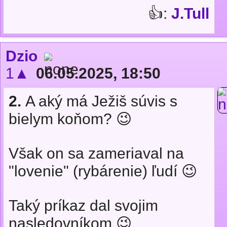
👍:
J.Tull
Dzio
1▲
06.05.2025, 18:50
2.
A aký má Ježiš súvis s
bielym koňom? 😉
Však on sa zameriaval na
"lovenie" (rybárenie) ľudí 😉
Taký príkaz dal svojim
nasledovníkom 😉