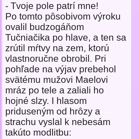
- Tvoje pole patrí mne!
Po tomto pôsobivom výroku
ovalil budzogáňom
Tučniačika po hlave, a ten sa
zrútil mŕtvy na zem, ktorú
vlastnoručne obrobil. Pri
pohľade na výjav prebehol
svätému mužovi Maelovi
mráz po tele a zaliali ho
hojné slzy. I hlasom
priduseným od hrôzy a
strachu vyslal k nebesám
takúto modlitbu: