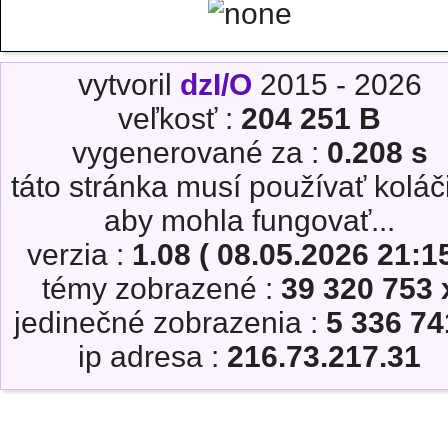
vytvoril
dzI/O
2015 - 2026
veľkosť :
204 251 B
vygenerované za :
0.208 s
táto stránka musí používať koláč
aby mohla fungovať...
verzia :
1.08 ( 08.05.2026 21:15
témy zobrazené :
39 320 753 
jedinečné zobrazenia :
5 336 74
ip adresa :
216.73.217.31