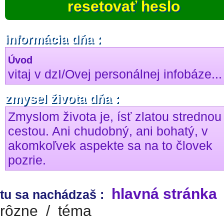
resetovať heslo
informácia dňa :
Úvod
vitaj v dzI/Ovej personálnej infobáze...
zmysel života dňa :
Zmyslom života je, ísť zlatou strednou
cestou. Ani chudobný, ani bohatý, v
akomkoľvek aspekte sa na to človek
pozrie.
hlavná stránka
tu sa nachádzaš :
rôzne
/
téma