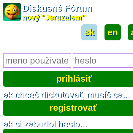
Diskusné Fórum
nový "Jeruzalem"
sk
|
en
|
ak chceš diskutovať, musíš sa...
registrovať
ak si zabudol heslo...