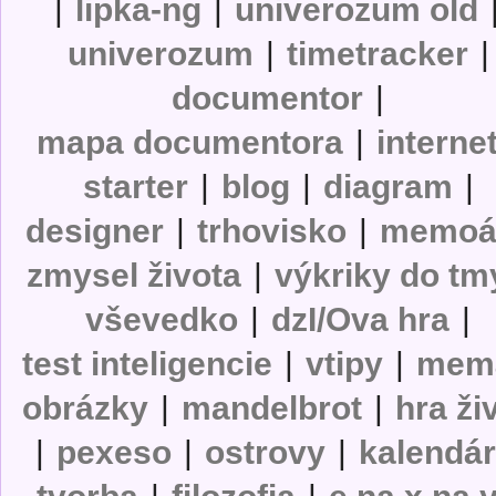
|
lipka-ng
|
univerozum old
univerozum
|
timetracker
|
documentor
|
mapa documentora
|
interne
starter
|
blog
|
diagram
|
designer
|
trhovisko
|
memoá
zmysel života
|
výkriky do tm
vševedko
|
dzI/Ova hra
|
test inteligencie
|
vtipy
|
mem
obrázky
|
mandelbrot
|
hra ži
|
pexeso
|
ostrovy
|
kalendá