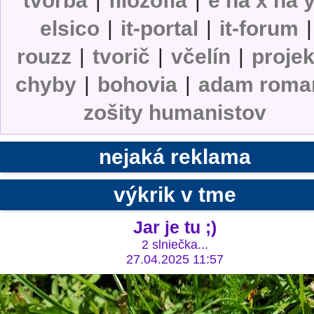
tvorba
|
filozofia
|
e na x na 
elsico
|
it-portal
|
it-forum
|
rouzz
|
tvorič
|
včelín
|
projek
chyby
|
bohovia
|
adam roma
zošity humanistov
nejaká reklama
výkrik v tme
Jar je tu ;)
2 slniečka...
27.04.2025 11:57