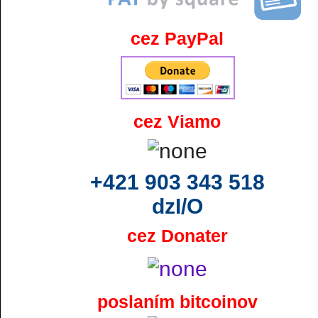
cez PayPal
cez Viamo
+421 903 343 518
dzI/O
cez Donater
poslaním bitcoinov