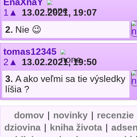
EnaXnaY
1▲
13.02.2021, 19:07
2.
Nie 😉
tomas12345
2▲
13.02.2021, 19:50
3.
A ako veľmi sa tie výsledky
líšia ?
domov
|
novinky
|
recenzie
dziovina
|
kniha života
|
adse