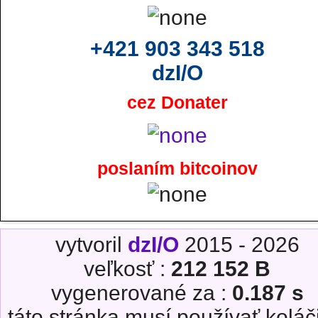
+421 903 343 518
dzI/O
cez Donater
poslaním bitcoinov
vytvoril
dzI/O
2015 - 2026
veľkosť :
212 152 B
vygenerované za :
0.187 s
táto stránka musí používať koláč