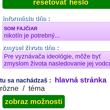
resetovať heslo
informácia dňa :
SOM FAJČIAR
nikotín je potrebný...
zmysel života dňa :
Pre vyznávača ideológie, môže byť
zmyslom života nasledovanie jej vodc
hlavná stránka
tu sa nachádzaš :
rôzne
/
téma
zobraz možnosti