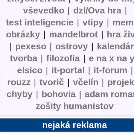
vševedko
|
dzI/Ova hra
|
test inteligencie
|
vtipy
|
mem
obrázky
|
mandelbrot
|
hra ži
|
pexeso
|
ostrovy
|
kalendá
tvorba
|
filozofia
|
e na x na 
elsico
|
it-portal
|
it-forum
|
rouzz
|
tvorič
|
včelín
|
projek
chyby
|
bohovia
|
adam roma
zošity humanistov
nejaká reklama