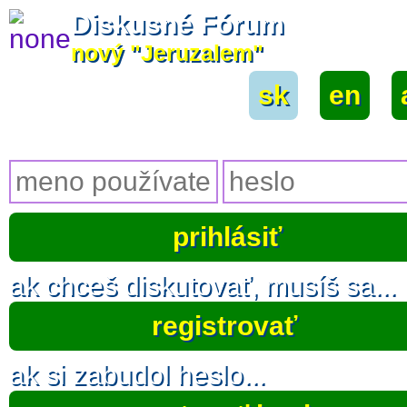
Diskusné Fórum
nový "Jeruzalem"
sk
|
en
|
ak chceš diskutovať, musíš sa...
registrovať
ak si zabudol heslo...