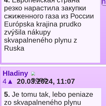
резко нарастила закупки
сжиженного газа из России
Európska krajina prudko
zvýšila nákupy
skvapalneného plynu z
Ruska
HIadiny
4▲
20.03.2024, 11:07
5.
Je tomu tak, lebo peniaze
zo skvapalneného plynu