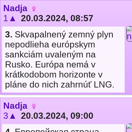
Nadja
1▲
20.03.2024, 08:57
3.
Skvapalnený zemný plyn
nepodlieha európskym
sankciám uvaleným na
Rusko. Európa nemá v
krátkodobom horizonte v
pláne do nich zahrnúť LNG.
Nadja
3▲
20.03.2024, 09:00
4.
Европейская страна