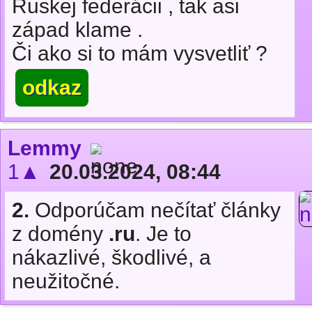
Ruskej federácii , tak asi
západ klame .
Či ako si to mám vysvetliť ?
odkaz
Lemmy
1▲
20.03.2024, 08:44
2.
Odporúčam nečítať články
z domény
.ru
. Je to
nákazlivé, škodlivé, a
neužitočné.