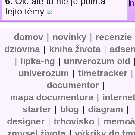
6.
Ok, ale to nie je pointa
tejto témy
domov
|
novinky
|
recenzie
dziovina
|
kniha života
|
adse
|
lipka-ng
|
univerozum old
univerozum
|
timetracker
|
documentor
|
mapa documentora
|
interne
starter
|
blog
|
diagram
|
designer
|
trhovisko
|
memoá
zmysel života
|
výkriky do tm