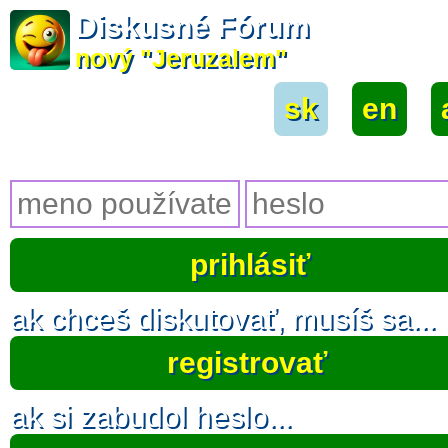
Diskusné Fórum
nový "Jeruzalem"
sk
|
en
|
ak chceš diskutovať, musíš sa...
registrovať
ak si zabudol heslo...