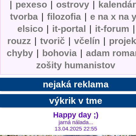
|
pexeso
|
ostrovy
|
kalendá
tvorba
|
filozofia
|
e na x na 
elsico
|
it-portal
|
it-forum
|
rouzz
|
tvorič
|
včelín
|
projek
chyby
|
bohovia
|
adam roma
zošity humanistov
nejaká reklama
výkrik v tme
Happy day ;)
jarná nálada...
13.04.2025 22:55