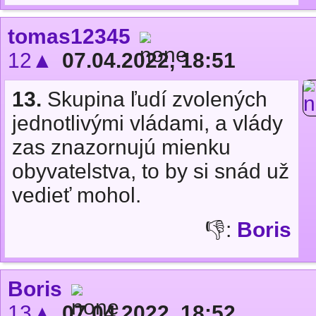
tomas12345
12▲
07.04.2022, 18:51
13.
Skupina ľudí zvolených
jednotlivými vládami, a vlády
zas znazornujú mienku
obyvatelstva, to by si snád už
vedieť mohol.
👎:
Boris
Boris
13▲
07.04.2022, 18:52