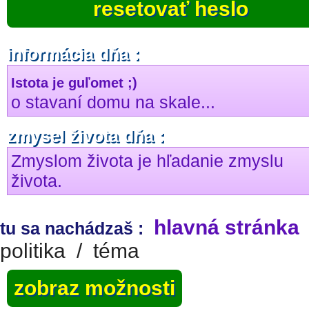
resetovať heslo
informácia dňa :
Istota je guľomet ;)
o stavaní domu na skale...
zmysel života dňa :
Zmyslom života je hľadanie zmyslu
života.
hlavná stránka
tu sa nachádzaš :
politika
/
téma
zobraz možnosti