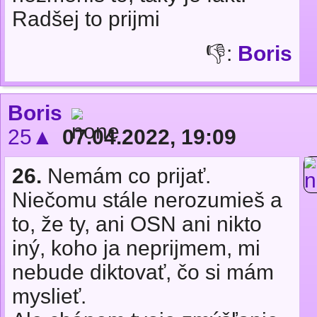
Radšej to prijmi
👎:
Boris
Boris
25▲
07.04.2022, 19:09
26.
Nemám co prijať.
Niečomu stále nerozumieš a
to, že ty, ani OSN ani nikto
iný, koho ja neprijmem, mi
nebude diktovať, čo si mám
myslieť.