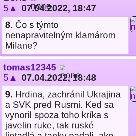
5▲
07.04.2022, 18:47
8.
Čo s týmto
nenapravitelným klamárom
Milane?
tomas12345
5▲
07.04.2022, 18:48
9.
Hrdina, zachránil Ukrajina
a SVK pred Rusmi. Ked sa
vynoril spoza toho kríka s
javelin ruke, tak ruské
lietadlá a tanky padali, ako