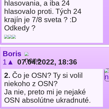
hlasovania, a iba 24
hlasovalo proti. Tých 24
krajín je 7/8 sveta ? :D
Odkedy ?
Boris
1▲
07.04.2022, 18:36
2.
Čo je OSN? Ty si volil
niekoho z OSN?
Ja nie, preto mi je nejaké
OSN absolútne ukradnuté.