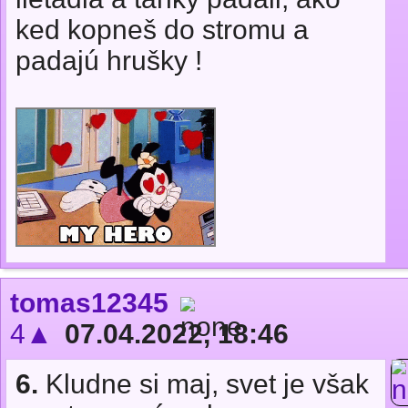
ked kopneš do stromu a
padajú hrušky !
tomas12345
4▲
07.04.2022, 18:46
6.
Kludne si maj, svet je však