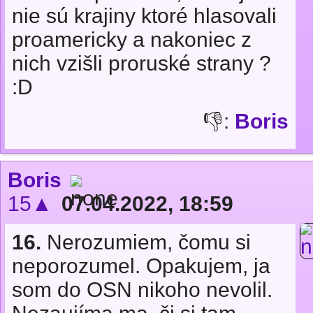
nie sú krajiny ktoré hlasovali
proamericky a nakoniec z
nich vzišli proruské strany ?
:D
👎:
Boris
Boris
15▲
07.04.2022, 18:59
16.
Nerozumiem, čomu si
neporozumel. Opakujem, ja
som do OSN nikoho nevolil.