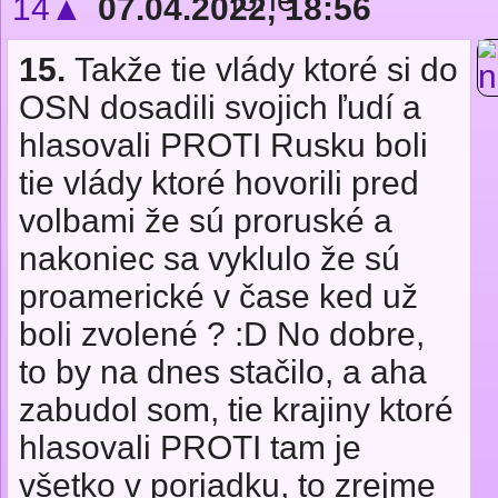
14▲
07.04.2022, 18:56
15.
Takže tie vlády ktoré si do
OSN dosadili svojich ľudí a
hlasovali PROTI Rusku boli
tie vlády ktoré hovorili pred
volbami že sú proruské a
nakoniec sa vyklulo že sú
proamerické v čase ked už
boli zvolené ? :D No dobre,
to by na dnes stačilo, a aha
zabudol som, tie krajiny ktoré
hlasovali PROTI tam je
všetko v poriadku, to zrejme