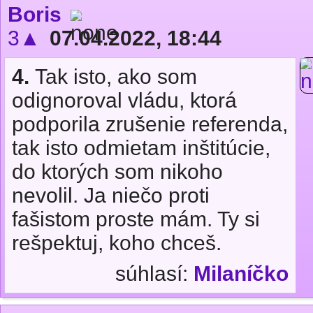
Boris
3▲
07.04.2022, 18:44
4.
Tak isto, ako som
odignoroval vládu, ktorá
podporila zrušenie referenda,
tak isto odmietam inštitúcie,
do ktorých som nikoho
nevolil. Ja niečo proti
fašistom proste mám. Ty si
rešpektuj, koho chceš.
súhlasí:
Milaníčko