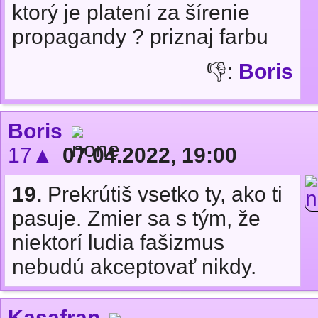
ktorý je platení za šírenie
propagandy ? priznaj farbu
👎:
Boris
Boris
17▲
07.04.2022, 19:00
19.
Prekrútiš vsetko ty, ako ti
pasuje. Zmier sa s tým, že
niektorí ludia fašizmus
nebudú akceptovať nikdy.
Kasafran