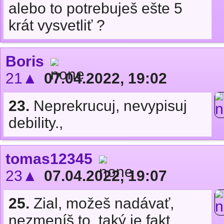
alebo to potrebuješ ešte 5
krát vysvetliť ?
Boris
21▲
07.04.2022, 19:02
23.
Neprekrucuj, nevypisuj
debility.,
tomas12345
23▲
07.04.2022, 19:07
25.
Zial, možeš nadávať,
nezmeníš to, taký je fakt.