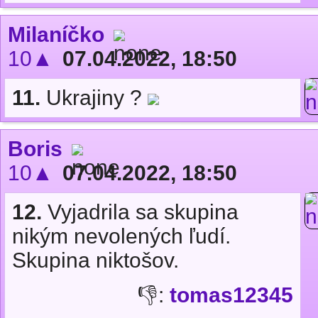
Milaníčko
10▲
07.04.2022, 18:50
11.
Ukrajiny ?
Boris
10▲
07.04.2022, 18:50
12.
Vyjadrila sa skupina
nikým nevolených ľudí.
Skupina niktošov.
👎:
tomas12345