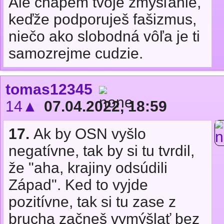
Ale chápem tvoje zmýšľanie,
keďže podporuješ fašizmus,
niečo ako slobodná vôľa je ti
samozrejme cudzie.
tomas12345
14▲
07.04.2022, 18:59
17.
Ak by OSN vyšlo
negatívne, tak by si tu tvrdil,
že "aha, krajiny odsúdili
Západ". Ked to vyjde
pozitívne, tak si tu zase z
brucha začneš vymýšlať bez