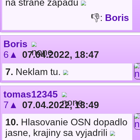
na strane západu
👎:
Boris
Boris
6▲
07.04.2022, 18:47
7.
Neklam tu.
tomas12345
7▲
07.04.2022, 18:49
10.
Hlasovanie OSN dopadlo
jasne, krajiny sa vyjadrili