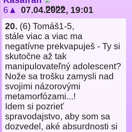
6▲
07.04.2022, 19:01
20.
(6) Tomáš1-5,
stále viac a viac ma
negatívne prekvapuješ - Ty si
skutočne až tak
manipulovateľný adolescent?
Nože sa trošku zamysli nad
svojimi názorovými
metamorfózami...!
Idem si pozrieť
spravodajstvo, aby som sa
dozvedel, aké absurdnosti si