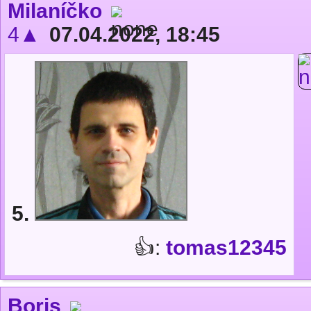
Milaníčko
4▲
07.04.2022, 18:45
5.
👍:
tomas12345
Boris