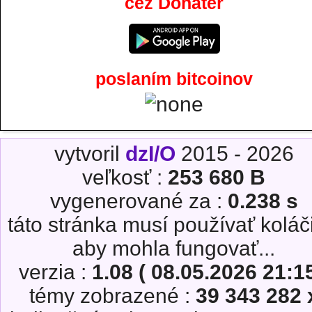
cez Donater
poslaním bitcoinov
vytvoril
dzI/O
2015 - 2026
veľkosť :
253 680 B
vygenerované za :
0.238 s
táto stránka musí používať koláč
aby mohla fungovať...
verzia :
1.08 ( 08.05.2026 21:15
témy zobrazené :
39 343 282 