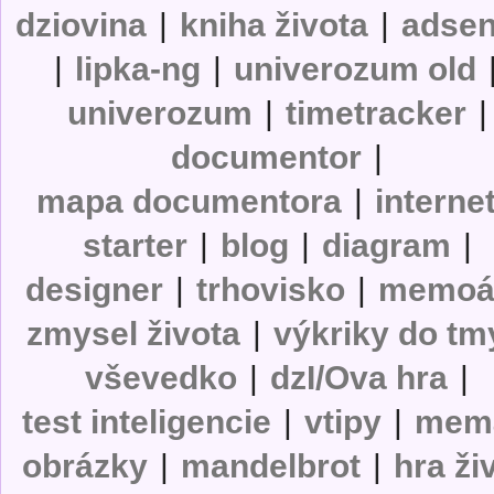
dziovina
|
kniha života
|
adse
|
lipka-ng
|
univerozum old
univerozum
|
timetracker
|
documentor
|
mapa documentora
|
interne
starter
|
blog
|
diagram
|
designer
|
trhovisko
|
memoá
zmysel života
|
výkriky do tm
vševedko
|
dzI/Ova hra
|
test inteligencie
|
vtipy
|
mem
obrázky
|
mandelbrot
|
hra ži