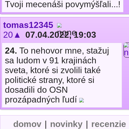
Tvoji mecenáši povymýšľali...!
tomas12345
20▲
07.04.2022, 19:03
24.
To nehovor mne, stažuj
sa ludom v 91 krajinách
sveta, ktoré si zvolili také
politické strany, ktoré si
dosadili do OSN
prozápadných ľudí
domov
|
novinky
|
recenzie