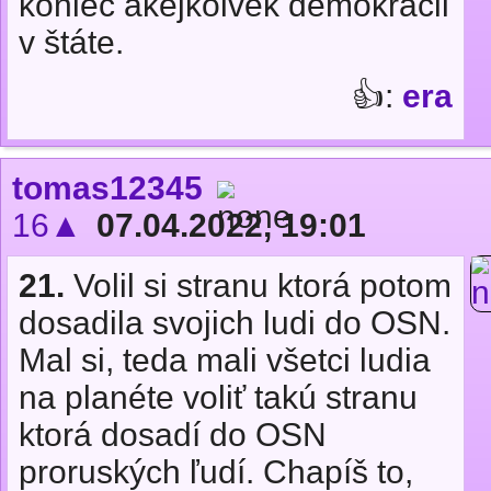
koniec akejkolvek demokracii
v štáte.
👍:
era
tomas12345
16▲
07.04.2022, 19:01
21.
Volil si stranu ktorá potom
dosadila svojich ludi do OSN.
Mal si, teda mali všetci ludia
na planéte voliť takú stranu
ktorá dosadí do OSN
proruských ľudí. Chapíš to,