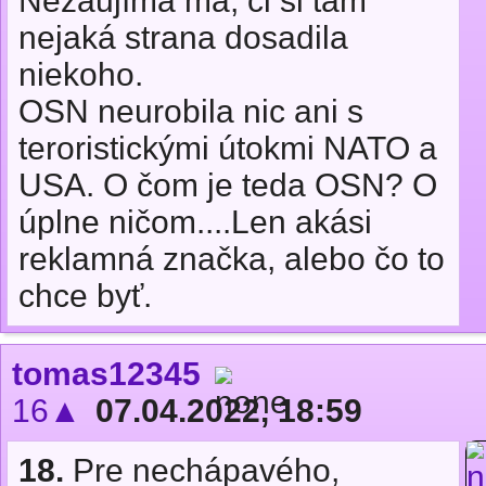
Nezaujíma ma, či si tam
nejaká strana dosadila
niekoho.
OSN neurobila nic ani s
teroristickými útokmi NATO a
USA. O čom je teda OSN? O
úplne ničom....Len akási
reklamná značka, alebo čo to
chce byť.
tomas12345
16▲
07.04.2022, 18:59
18.
Pre nechápavého,