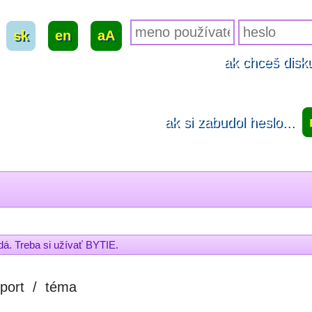
sk
|
en
|
aA
ak chceš disku
ak si zabudol heslo...
dá. Treba si užívať BYTIE.
port
/
téma