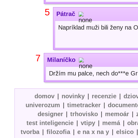
5
Pátrač
Napríklad muži bili ženy na
7
Milaníčko
Držím mu palce, nech do***e Gret
domov
|
novinky
|
recenzie
|
dzio
univerozum
|
timetracker
|
document
designer
|
trhovisko
|
memoár
|
test inteligencie
|
vtipy
|
memá
|
obr
tvorba
|
filozofia
|
e na x na y
|
elsico