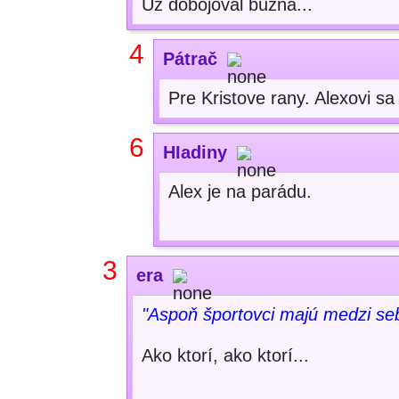
Už dobojoval buzna...
4
Pátrač
Pre Kristove rany. Alexovi s
6
HIadiny
Alex je na parádu.
3
era
"Aspoň športovci majú medzi se
Ako ktorí, ako ktorí...