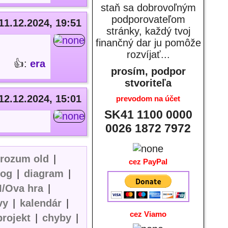
staň sa dobrovoľným
podporovateľom
11.12.2024, 19:51
stránky, každý tvoj
finančný dar ju pomôže
rozvíjať...
👍:
era
prosím, podpor
stvoriteľa
12.12.2024, 15:01
prevodom na účet
SK41 1100 0000
0026 1872 7972
erozum old
|
cez PayPal
log
|
diagram
|
I/Ova hra
|
vy
|
kalendár
|
cez Viamo
projekt
|
chyby
|