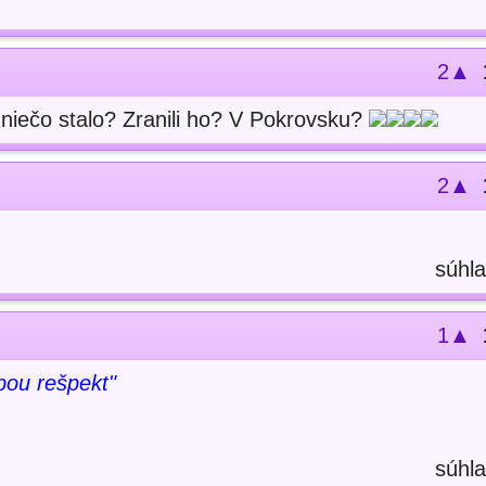
2▲
a niečo stalo? Zranili ho? V Pokrovsku?
2▲
súhla
1▲
bou rešpekt"
súhla