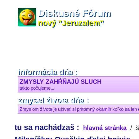
Diskusné Fórum
nový "Jeruzalem"
informácia dňa :
ZMYSLY ZAHŔŇAJÚ SLUCH
takto počujeme...
zmysel života dňa :
Zmyslom života je užívať si prítomný okamih koľko sa len 
tu sa nachádzaš :
hlavná stránka
/
š