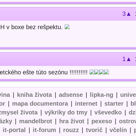
3▲
 OH v boxe bez rešpektu.
1▲
ckého ešte túto sezónu !!!!!!!!!!
vina
|
kniha života
|
adsense
|
lipka-ng
|
univ
or
|
mapa documentora
|
internet
|
starter
|
b
zmysel života
|
výkriky do tmy
|
vševedko
|
dz
ázky
|
mandelbrot
|
hra život
|
pexeso
|
ostro
|
it-portal
|
it-forum
|
rouzz
|
tvorič
|
včelín
|