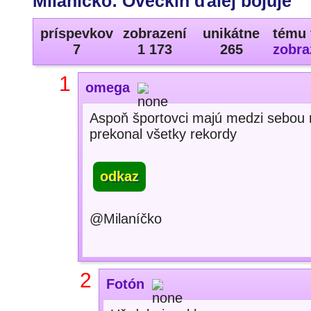
Milaníčko: Ovečkin ďalej bojuje
príspevkov
zobrazení
unikátne
tému 
7
1 173
265
zobra
1
omega
Aspoň športovci majú medzi sebou r
prekonal všetky rekordy
odkaz
@Milaníčko
2
Fotón