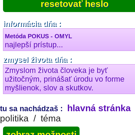
resetovať heslo
informácia dňa :
Metóda POKUS - OMYL
najlepší prístup...
zmysel života dňa :
Zmyslom života človeka je byť
užitočným, prinášať úrodu vo forme
myšlienok, slov a skutkov.
hlavná stránka
tu sa nachádzaš :
politika
/
téma
zobraz možnosti