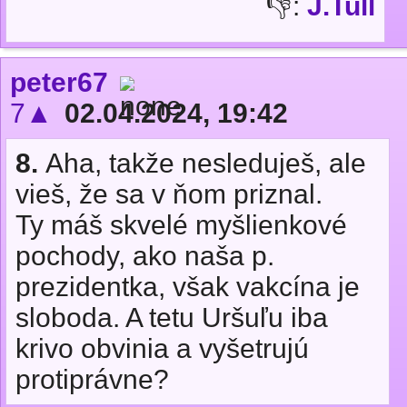
👎:
J.Tull
peter67
7▲
02.04.2024, 19:42
8.
Aha, takže nesleduješ, ale
vieš, že sa v ňom priznal.
Ty máš skvelé myšlienkové
pochody, ako naša p.
prezidentka, však vakcína je
sloboda. A tetu Uršuľu iba
krivo obvinia a vyšetrujú
protiprávne?