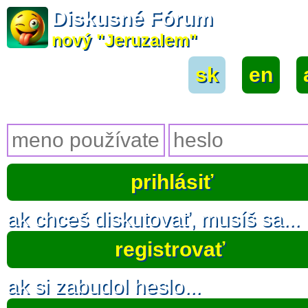
Diskusné Fórum
nový "Jeruzalem"
sk
|
en
|
ak chceš diskutovať, musíš sa...
registrovať
ak si zabudol heslo...