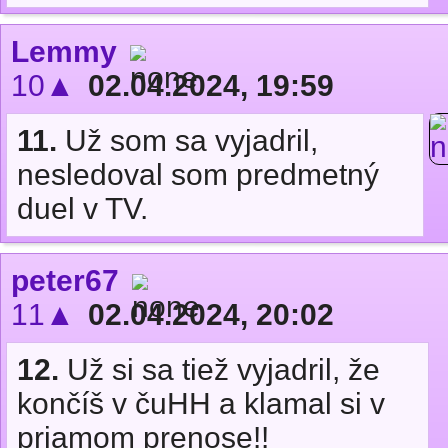
Lemmy
10▲
02.04.2024, 19:59
11.
Už som sa vyjadril,
nesledoval som predmetný
duel v TV.
peter67
11▲
02.04.2024, 20:02
12.
Už si sa tiež vyjadril, že
končíš v čuHH a klamal si v
priamom prenose!!