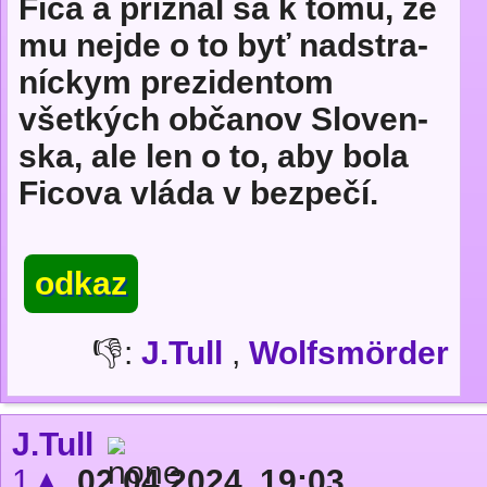
Fica a priznal sa k tomu, že
mu nejde o to byť nad­stra­
níckym pre­zi­den­tom
všetkých občanov Slo­ven­
ska, ale len o to, aby bola
Ficova vláda v bez­pečí.
odkaz
👎:
J.Tull
,
Wolfsmörder
J.Tull
1▲
02.04.2024, 19:03