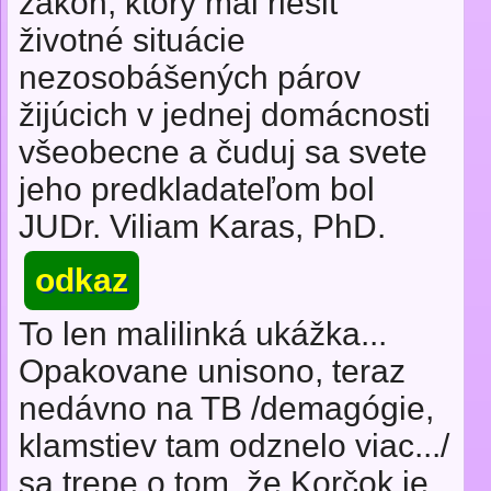
zákon, ktorý mal riešiť
životné situácie
nezosobášených párov
žijúcich v jednej domácnosti
všeobecne a čuduj sa svete
jeho predkladateľom bol
JUDr. Viliam Karas, PhD.
odkaz
To len malilinká ukážka...
Opakovane unisono, teraz
nedávno na TB /demagógie,
klamstiev tam odznelo viac.../
sa trepe o tom, že Korčok je