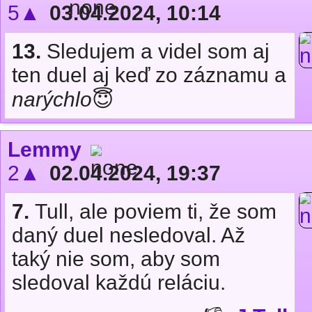
5▲
03.04.2024, 10:14
13.
Sledujem a videl som aj
ten duel aj keď zo záznamu a
narýchlo
😇
Lemmy
2▲
02.04.2024, 19:37
7.
Tull, ale poviem ti, že som
daný duel nesledoval. Až
taký nie som, aby som
sledoval každú reláciu.