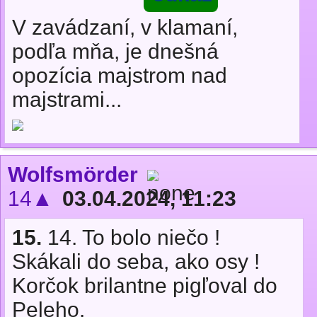
V zavádzaní, v klamaní,
podľa mňa, je dnešná
opozícia majstrom nad
majstrami...
Wolfsmörder
14▲
03.04.2024, 11:23
15.
14. To bolo niečo !
Skákali do seba, ako osy !
Korčok brilantne pigľoval do
Peleho.