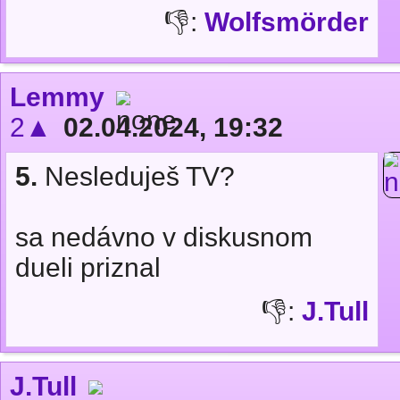
👎:
Wolfsmörder
Lemmy
2▲
02.04.2024, 19:32
5.
Nesleduješ TV?
sa nedávno v diskusnom
dueli priznal
👎:
J.Tull
J.Tull