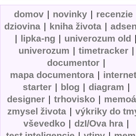
domov
|
novinky
|
recenzie
dziovina
|
kniha života
|
adse
|
lipka-ng
|
univerozum old
univerozum
|
timetracker
|
documentor
|
mapa documentora
|
interne
starter
|
blog
|
diagram
|
designer
|
trhovisko
|
memoá
zmysel života
|
výkriky do tm
vševedko
|
dzI/Ova hra
|
test inteligencie
|
vtipy
|
mem