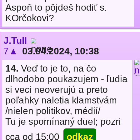
Aspoň to pôjdeš hodiť s.
KOrčokovi?
J.Tull
7▲
03.04.2024, 10:38
14.
Veď to je to, na čo
dlhodobo poukazujem - ľudia
si veci neoverujú a preto
poľahky naletia klamstvám
/nielen politikov, médií/
Tu je spomínaný duel; pozri
cca od 15:00
odkaz