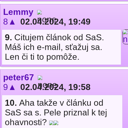
Lemmy
8▲
02.04.2024, 19:49
9.
Citujem článok od SaS.
Máš ich e-mail, sťažuj sa.
Len či ti to pomôže.
peter67
9▲
02.04.2024, 19:58
10.
Aha takže v článku od
SaS sa s. Pele priznal k tej
ohavnosti?