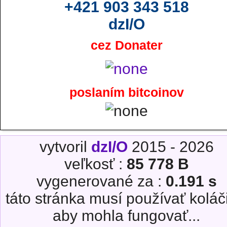
+421 903 343 518
dzI/O
cez Donater
poslaním bitcoinov
vytvoril
dzI/O
2015 - 2026
veľkosť :
85 778 B
vygenerované za :
0.191 s
táto stránka musí používať koláč
aby mohla fungovať...