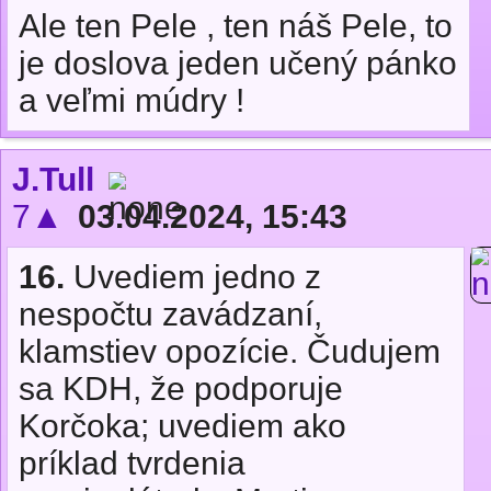
Ale ten Pele , ten náš Pele, to
je doslova jeden učený pánko
a veľmi múdry !
J.Tull
7▲
03.04.2024, 15:43
16.
Uvediem jedno z
nespočtu zavádzaní,
klamstiev opozície. Čudujem
sa KDH, že podporuje
Korčoka; uvediem ako
príklad tvrdenia