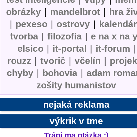
obrázky
|
mandelbrot
|
hra ži
|
pexeso
|
ostrovy
|
kalendá
tvorba
|
filozofia
|
e na x na 
elsico
|
it-portal
|
it-forum
|
rouzz
|
tvorič
|
včelín
|
projek
chyby
|
bohovia
|
adam roma
zošity humanistov
nejaká reklama
výkrik v tme
Trápi ma otázka ;)