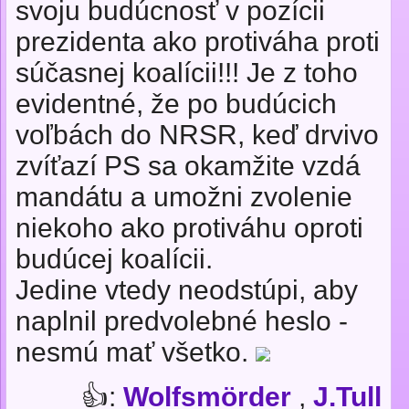
svoju budúcnosť v pozícii
prezidenta ako protiváha proti
súčasnej koalícii!!! Je z toho
evidentné, že po budúcich
voľbách do NRSR, keď drvivo
zvíťazí PS sa okamžite vzdá
mandátu a umožni zvolenie
niekoho ako protiváhu oproti
budúcej koalícii.
Jedine vtedy neodstúpi, aby
naplnil predvolebné heslo -
nesmú mať všetko.
👍:
Wolfsmörder
,
J.Tull