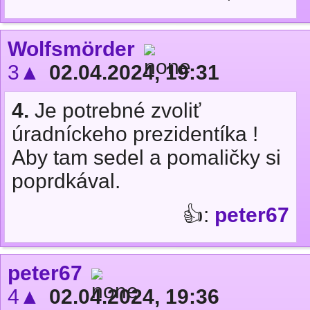
Wolfsmörder
3▲
02.04.2024, 19:31
4.
Je potrebné zvoliť
úradníckeho prezidentíka !
Aby tam sedel a pomaličky si
poprdkával.
👍:
peter67
peter67
4▲
02.04.2024, 19:36