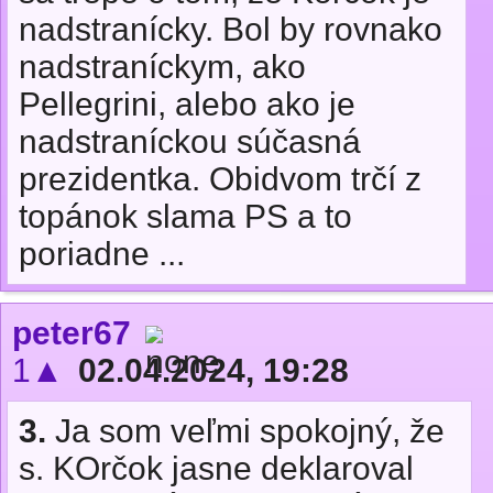
nadstranícky. Bol by rovnako
nadstraníckym, ako
Pellegrini, alebo ako je
nadstraníckou súčasná
prezidentka. Obidvom trčí z
topánok slama PS a to
poriadne ...
peter67
1▲
02.04.2024, 19:28
3.
Ja som veľmi spokojný, že
s. KOrčok jasne deklaroval