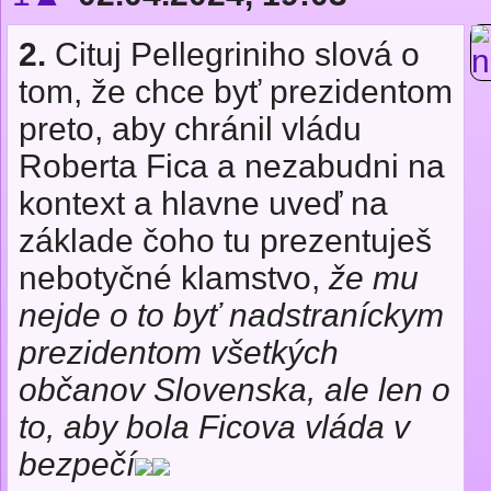
2.
Cituj Pellegriniho slová o
tom, že chce byť prezidentom
preto, aby chránil vládu
Roberta Fica a nezabudni na
kontext a hlavne uveď na
základe čoho tu prezentuješ
nebotyčné klamstvo,
že mu
nejde o to byť nad­stra­níckym
pre­zi­den­tom všetkých
občanov Slo­ven­ska, ale len o
to, aby bola Ficova vláda v
bez­pečí