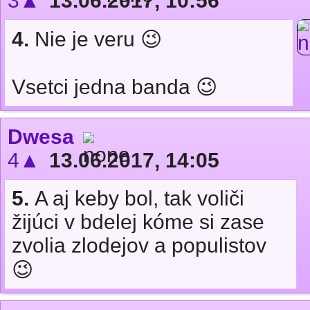
3▲
13.06.2017, 10:56
4.
Nie je veru 😉
Vsetci jedna banda 😉
Dwesa
4▲
13.06.2017, 14:05
5.
A aj keby bol, tak voliči
žijúci v bdelej kóme si zase
zvolia zlodejov a populistov
😉