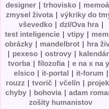
designer
|
trhovisko
|
memoá
zmysel života
|
výkriky do tm
vševedko
|
dzI/Ova hra
|
test inteligencie
|
vtipy
|
mem
obrázky
|
mandelbrot
|
hra ži
|
pexeso
|
ostrovy
|
kalendá
tvorba
|
filozofia
|
e na x na 
elsico
|
it-portal
|
it-forum
|
rouzz
|
tvorič
|
včelín
|
projek
chyby
|
bohovia
|
adam roma
zošity humanistov