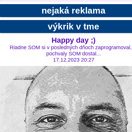
nejaká reklama
výkrik v tme
Happy day ;)
Riadne SOM si v posledných dňoch zaprogramoval,
pochvaly SOM dostal...
17.12.2023 20:27