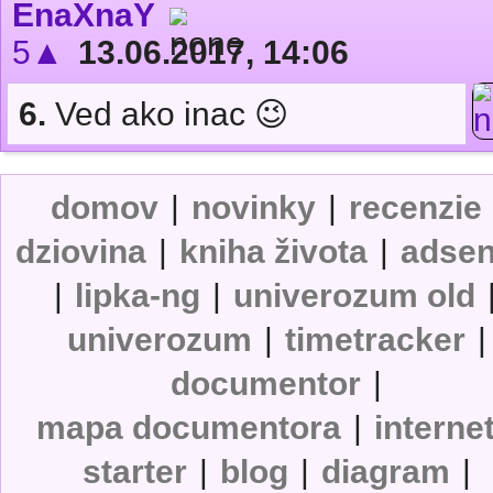
EnaXnaY
5▲
13.06.2017, 14:06
6.
Ved ako inac 😉
domov
|
novinky
|
recenzie
dziovina
|
kniha života
|
adse
|
lipka-ng
|
univerozum old
univerozum
|
timetracker
|
documentor
|
mapa documentora
|
interne
starter
|
blog
|
diagram
|