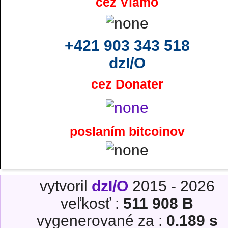
cez Viamo
+421 903 343 518
dzI/O
cez Donater
poslaním bitcoinov
vytvoril
dzI/O
2015 - 2026
veľkosť :
511 908 B
vygenerované za :
0.189 s