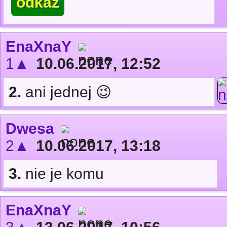
odkaz
EnaXnaY
1▲
10.06.2017, 12:52
2.
ani jednej 😉
Dwesa
2▲
10.06.2017, 13:18
3.
nie je komu
EnaXnaY