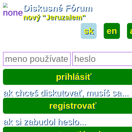
Diskusné Fórum
nový "Jeruzalem"
sk
|
en
|
ak chceš diskutovať, musíš sa...
registrovať
ak si zabudol heslo...