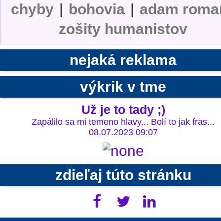
chyby
|
bohovia
|
adam roma
zošity humanistov
nejaká reklama
výkrik v tme
Už je to tady ;)
Zapálilo sa mi temeno hlavy... Bolí to jak fras...
08.07.2023 09:07
zdieľaj túto stránku