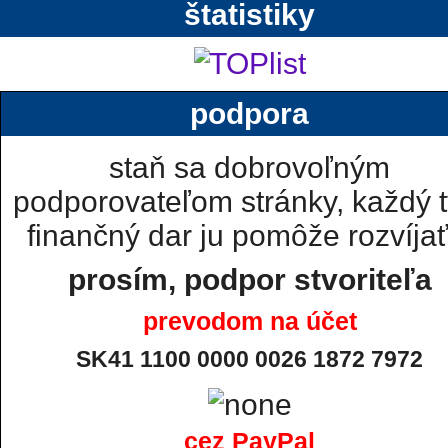
štatistiky
podpora
staň sa dobrovoľným
podporovateľom stránky, každý t
finančný dar ju pomôže rozvíjať.
prosím, podpor stvoriteľa
prevodom na účet
SK41 1100 0000 0026 1872 7972
cez PayPal