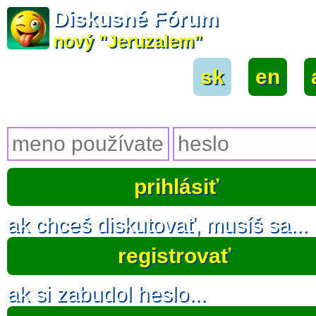
Diskusné Fórum
nový "Jeruzalem"
sk
|
en
|
ak chceš diskutovať, musíš sa...
registrovať
ak si zabudol heslo...