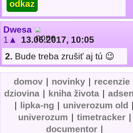
odkaz
Dwesa
1▲
13.06.2017, 10:05
2.
Bude treba zrušiť aj tú 😉
domov
|
novinky
|
recenzie
dziovina
|
kniha života
|
adse
|
lipka-ng
|
univerozum old
univerozum
|
timetracker
|
documentor
|