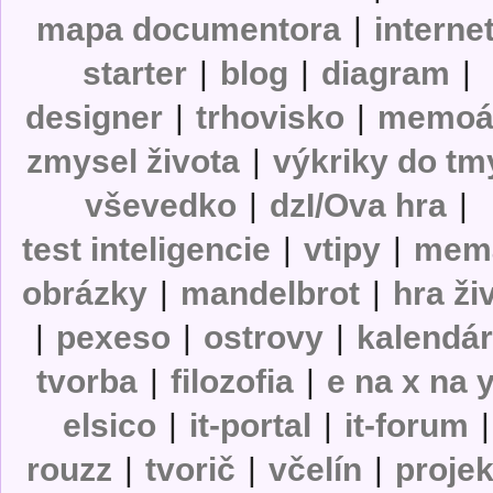
mapa documentora
|
interne
starter
|
blog
|
diagram
|
designer
|
trhovisko
|
memoá
zmysel života
|
výkriky do tm
vševedko
|
dzI/Ova hra
|
test inteligencie
|
vtipy
|
mem
obrázky
|
mandelbrot
|
hra ži
|
pexeso
|
ostrovy
|
kalendá
tvorba
|
filozofia
|
e na x na 
elsico
|
it-portal
|
it-forum
|
rouzz
|
tvorič
|
včelín
|
projek