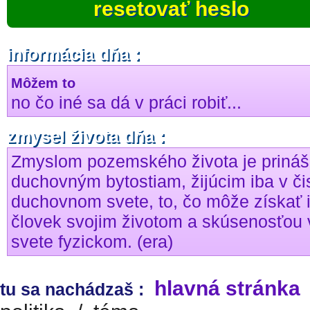
resetovať heslo
informácia dňa :
Môžem to
no čo iné sa dá v práci robiť...
zmysel života dňa :
Zmyslom pozemského života je prináš
duchovným bytostiam, žijúcim iba v či
duchovnom svete, to, čo môže získať 
človek svojim životom a skúsenosťou 
svete fyzickom. (era)
hlavná stránka
tu sa nachádzaš :