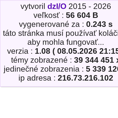
vytvoril
dzI/O
2015 - 2026
veľkosť :
56 604 B
vygenerované za :
0.243 s
táto stránka musí používať koláč
aby mohla fungovať...
verzia :
1.08 ( 08.05.2026 21:15
témy zobrazené :
39 344 451 
jedinečné zobrazenia :
5 339 12
ip adresa :
216.73.216.102