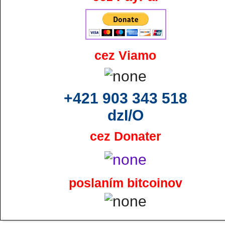
cez Viamo
+421 903 343 518
dzI/O
cez Donater
poslaním bitcoinov