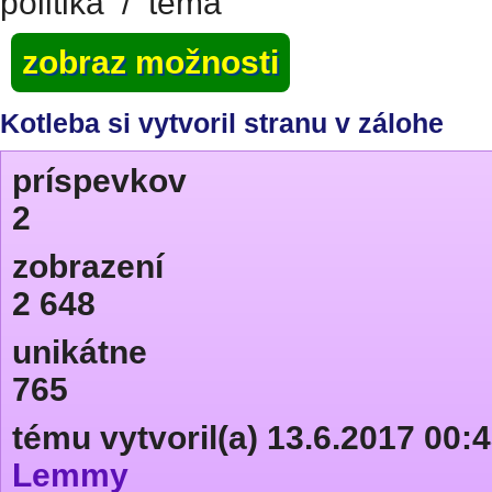
politika
/
téma
zobraz možnosti
Kotleba si vytvoril stranu v zálohe
príspevkov
2
zobrazení
2 648
unikátne
765
tému vytvoril(a) 13.6.2017 00:
Lemmy