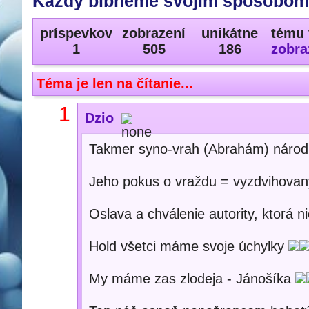
Každý blbneme svojim spôsobom 
príspevkov
zobrazení
unikátne
tému 
1
505
186
zobra
Téma je len na čítanie...
1
Dzio
Takmer syno-vrah (Abrahám) náro
Jeho pokus o vraždu = vyzdvihovan
Oslava a chválenie autority, ktorá n
Hold všetci máme svoje úchylky
My máme zas zlodeja - Jánošíka