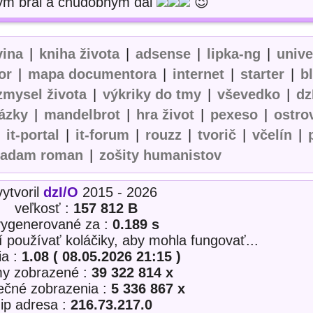
ým bral a chudobným dal
😉
vina
|
kniha života
|
adsense
|
lipka-ng
|
univ
or
|
mapa documentora
|
internet
|
starter
|
b
zmysel života
|
výkriky do tmy
|
vševedko
|
dz
ázky
|
mandelbrot
|
hra život
|
pexeso
|
ostro
|
it-portal
|
it-forum
|
rouzz
|
tvorič
|
včelín
|
adam roman
|
zošity humanistov
vytvoril
dzI/O
2015 - 2026
veľkosť :
157 812 B
vygenerované za :
0.189 s
í používať koláčiky, aby mohla fungovať...
ia :
1.08 ( 08.05.2026 21:15 )
my zobrazené :
39 322 814 x
nečné zobrazenia :
5 336 867 x
ip adresa :
216.73.217.0