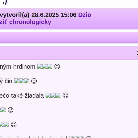
;)
vytvoril(a) 28.6.2025 15:06
Dzio
ziť chronologicky
dným hrdinom
😉
ý čin
😉
iečo také žiadala
😉
😉
😉