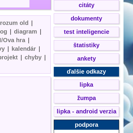
citáty
dokumenty
erozum old
|
log
|
diagram
|
test inteligencie
I/Ova hra
|
štatistiky
vy
|
kalendár
|
projekt
|
chyby
|
ankety
ďalšie odkazy
lipka
žumpa
lipka - android verzia
podpora