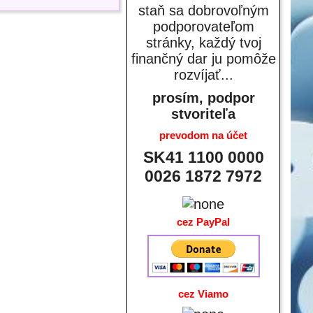
staň sa dobrovoľným
podporovateľom
stránky, každý tvoj
finančný dar ju pomôže
rozvíjať...
prosím, podpor
stvoriteľa
prevodom na účet
SK41 1100 0000
0026 1872 7972
cez PayPal
cez Viamo