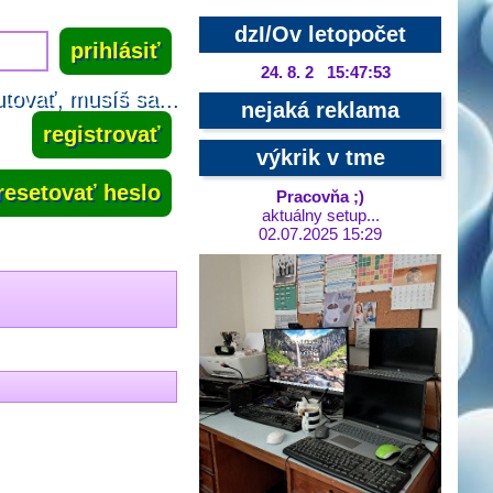
dzI/Ov letopočet
24. 8. 2 15:47:54
tovať, musíš sa...
nejaká reklama
registrovať
výkrik v tme
resetovať heslo
Pracovňa ;)
aktuálny setup...
02.07.2025 15:29