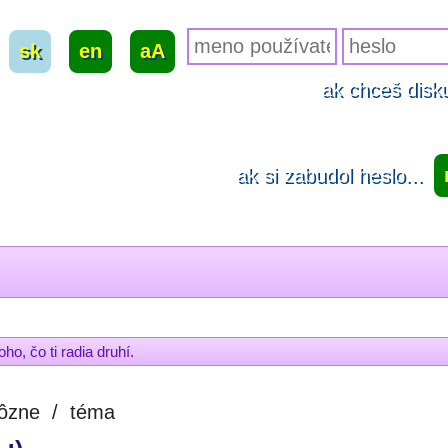
sk
|
en
|
aA
ak chceš disku
ak si zabudol heslo...
ho, čo ti radia druhí.
ôzne
/
téma