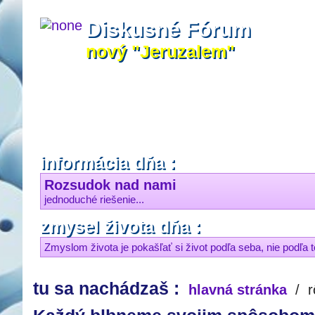
Diskusné Fórum
nový "Jeruzalem"
informácia dňa :
Rozsudok nad nami
jednoduché riešenie...
zmysel života dňa :
Zmyslom života je pokašľať si život podľa seba, nie podľa to
tu sa nachádzaš :
hlavná stránka
/
r