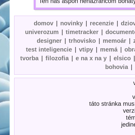
Ten náš aspoň nenažrancom bohat
domov
|
novinky
|
recenzie
|
dzio
univerozum
|
timetracker
|
document
designer
|
trhovisko
|
memoár
|
test inteligencie
|
vtipy
|
memá
|
obr
tvorba
|
filozofia
|
e na x na y
|
elsico
bohovia
|
táto stránka mus
verz
té
jedi