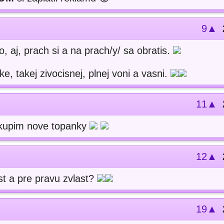
9▲
o, aj, prach si a na prach/y/ sa obratis.
e, takej zivocisnej, plnej voni a vasni.
11▲
kupim nove topanky
12▲
st a pre pravu zvlast?
19▲