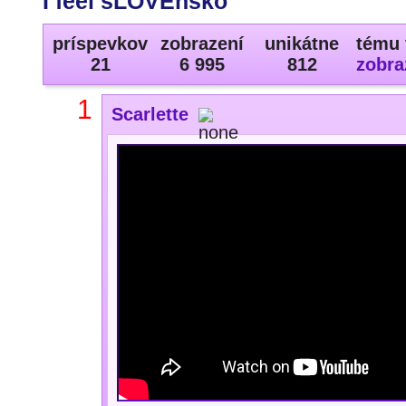
I feel sLOVEnsko
príspevkov
zobrazení
unikátne
tému 
21
6 995
812
zobra
1
Scarlette