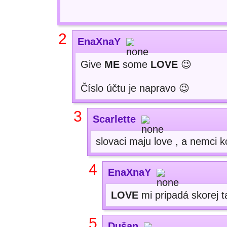
2
EnaXnaY
Give
ME
some
LOVE
😉
Číslo účtu je napravo 😉
3
Scarlette
slovaci maju love , a nemci 
4
EnaXnaY
LOVE
mi pripadá skorej 
5
Dušan