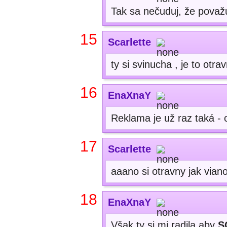
Tak sa nečuduj, že považ
15
Scarlette
ty si svinucha , je to otra
16
EnaXnaY
Reklama je už raz taká - 
17
Scarlette
aaano si otravny jak via
18
EnaXnaY
Však ty si mi radila aby
S