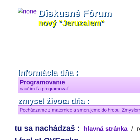
Diskusné Fórum
nový "Jeruzalem"
informácia dňa :
Programovanie
naučím ťa programovať...
zmysel života dňa :
Pochádzame z maternice a smerujeme do hrobu. Zmyslom ž
tu sa nachádzaš :
hlavná stránka
/
r