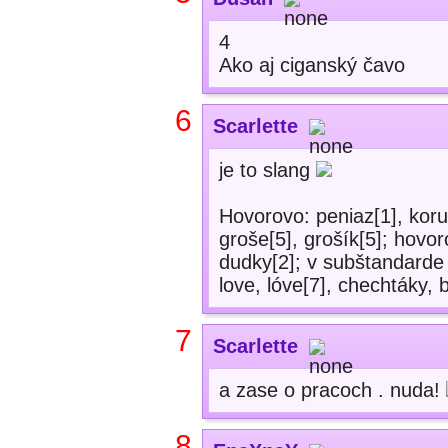
4
Ako aj ciganský čavo
6
Scarlette
je to slang
Hovorovo: peniaz[1], koru
groše[5], grošík[5]; hovor
dudky[2]; v subštandarde 
love, lóve[7], chechtáky, 
7
Scarlette
a zase o pracoch . nuda!
8