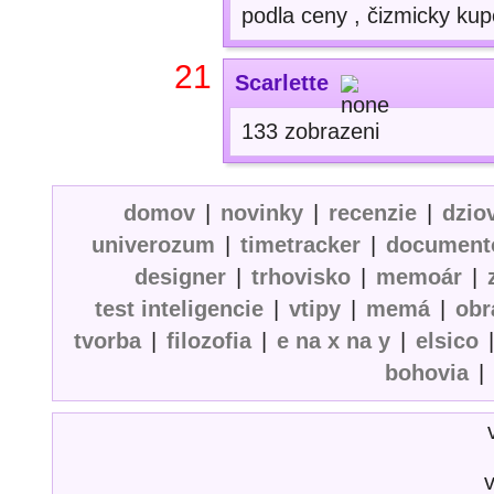
podla ceny , čizmicky ku
21
Scarlette
133 zobrazeni
domov
|
novinky
|
recenzie
|
dzio
univerozum
|
timetracker
|
document
designer
|
trhovisko
|
memoár
|
test inteligencie
|
vtipy
|
memá
|
obr
tvorba
|
filozofia
|
e na x na y
|
elsico
bohovia
|