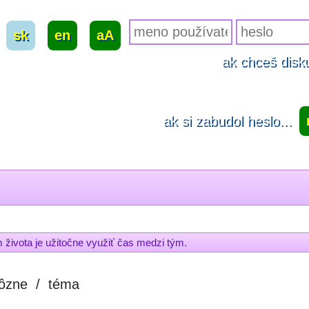
sk
|
en
|
aA
ak chceš disku
ak si zabudol heslo...
ivota je užitočne využiť čas medzi tým.
ôzne
/
téma