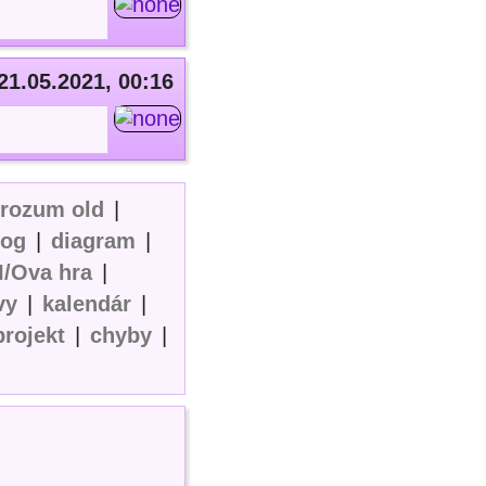
21.05.2021, 00:16
erozum old
|
log
|
diagram
|
I/Ova hra
|
vy
|
kalendár
|
projekt
|
chyby
|