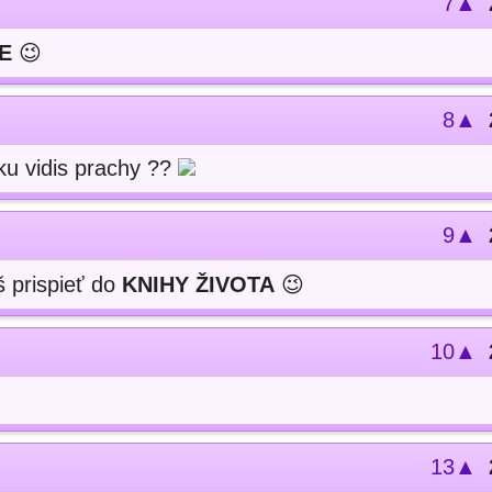
7▲
E
😉
8▲
ku vidis prachy ??
9▲
 prispieť do
KNIHY ŽIVOTA
😉
10▲
13▲