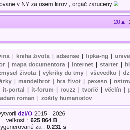
povane v NY za osem litrov , orgáč zaruceny
20▲
vina
|
kniha života
|
adsense
|
lipka-ng
|
univ
or
|
mapa documentora
|
internet
|
starter
|
b
zmysel života
|
výkriky do tmy
|
vševedko
|
dz
ázky
|
mandelbrot
|
hra život
|
pexeso
|
ostro
|
it-portal
|
it-forum
|
rouzz
|
tvorič
|
včelín
|
adam roman
|
zošity humanistov
vytvoril
dzI/O
2015 - 2026
veľkosť :
625 864 B
vygenerované za :
0.231 s