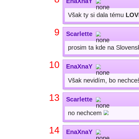
EnaXnaY
Však ty si dala tému
LOV
9
Scarlette
prosim ta kde na Slovens
10
EnaXnaY
Však nevidím, bo nechceš
13
Scarlette
no nechcem
14
EnaXnaY