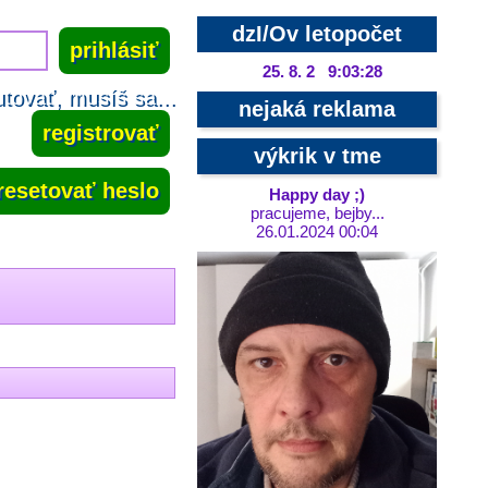
dzI/Ov letopočet
25. 8. 2 9:03:29
tovať, musíš sa...
nejaká reklama
registrovať
výkrik v tme
resetovať heslo
Happy day ;)
pracujeme, bejby...
26.01.2024 00:04