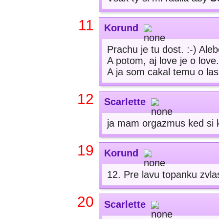
11
Korund
Prachu je tu dost. :-) Aleb
A potom, aj love je o love.
A ja som cakal temu o lask
12
Scarlette
ja mam orgazmus ked si 
19
Korund
12. Pre lavu topanku zvla
20
Scarlette