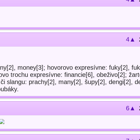
4▲
ny[2], money[3]; hovorovo expresívne: fuky[2], fuk
ovo trochu expresívne: financie[6], obeživo[2]; žar
či slangu: prachy[2], many[2], šupy[2], dengi[2], d
bubáky.
6▲