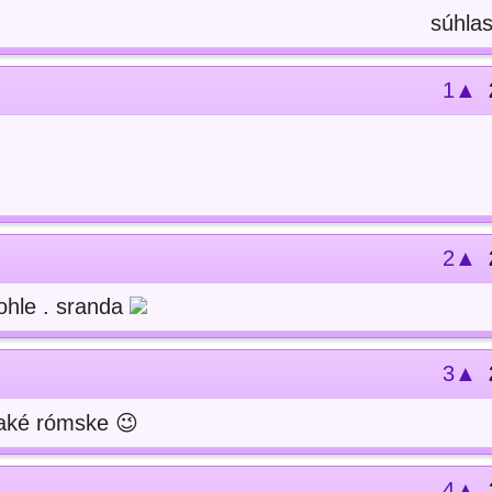
súhla
1▲
2▲
kohle . sranda
3▲
také rómske 😉
4▲