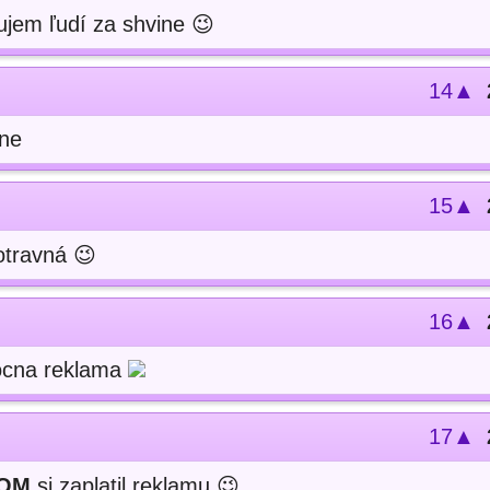
ujem ľudí za shvine 😉
14▲
vne
15▲
otravná 😉
16▲
nocna reklama
17▲
OM
si zaplatil reklamu 😉