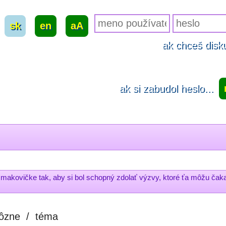
sk
|
en
|
aA
ak chceš disku
ak si zabudol heslo...
 makovičke tak, aby si bol schopný zdolať výzvy, ktoré ťa môžu čaka
ôzne
/
téma