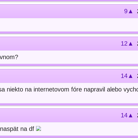
9▲
12▲
ovnom?
14▲
 sa niekto na internetovom fóre napravil alebo vych
14▲
 naspät na df