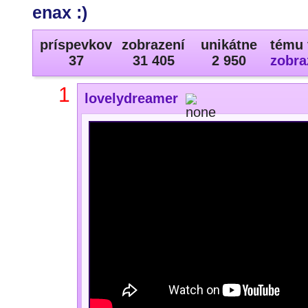
enax :)
príspevkov
zobrazení
unikátne
tému 
37
31 405
2 950
zobra
1
lovelydreamer