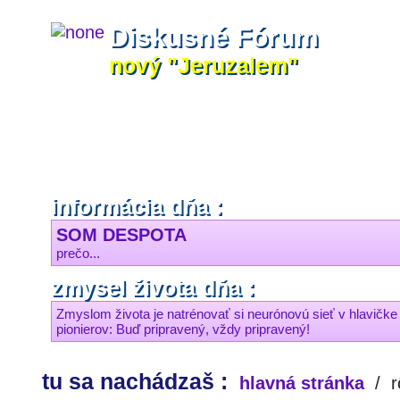
Diskusné Fórum
nový "Jeruzalem"
informácia dňa :
SOM DESPOTA
prečo...
zmysel života dňa :
Zmyslom života je natrénovať si neurónovú sieť v hlavičke
pionierov: Buď pripravený, vždy pripravený!
tu sa nachádzaš :
hlavná stránka
/
r