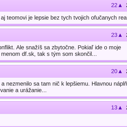
22▲
aj teomovi je lepsie bez tych tvojich ofučanych rea
23▲
nflikt. Ale snažíš sa zbytočne. Pokiaľ ide o moje
i menom df.sk, tak s tým som skončil...
20▲
 a nezmenilo sa tam nič k lepšiemu. Hlavnou nápl
ovanie a urážanie...
13▲