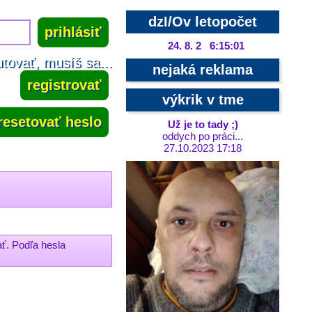
dzI/Ov letopočet
24. 8. 2 6:15:02
tovať, musíš sa...
nejaká reklama
registrovať
výkrik v tme
resetovať heslo
Už je to tady ;)
oddych po práci...
27.10.2023 17:18
ť. Podľa hesla