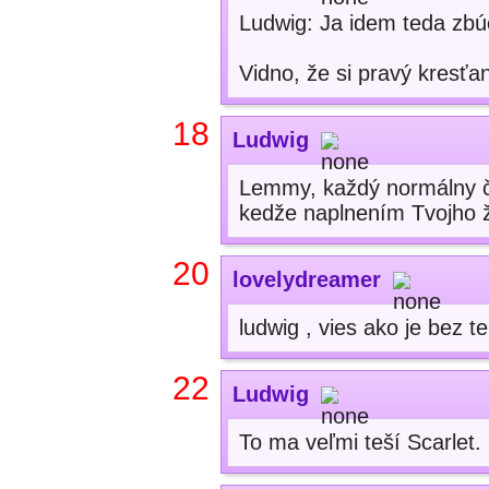
Ludwig: Ja idem teda zb
Vidno, že si pravý kresťa
18
Ludwig
Lemmy, každý normálny člo
kedže naplnením Tvojho ži
20
lovelydreamer
ludwig , vies ako je bez 
22
Ludwig
To ma veľmi teší Scarlet.