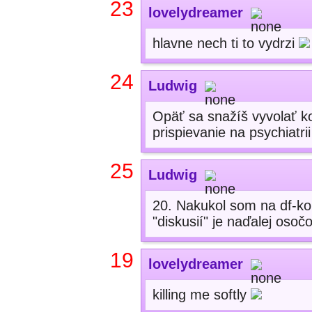
23
lovelydreamer
hlavne nech ti to vydrzi
24
Ludwig
Opäť sa snažíš vyvolať ko
prispievanie na psychiatri
25
Ludwig
20. Nakukol som na df-ko
"diskusií" je naďalej osoč
19
lovelydreamer
killing me softly