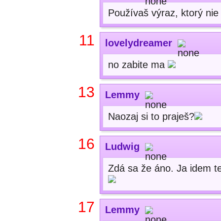
Používaš výraz, ktorý ni
11
lovelydreamer
no zabite ma
13
Lemmy
Naozaj si to praješ?
16
Ludwig
Zdá sa že áno. Ja idem te
17
Lemmy