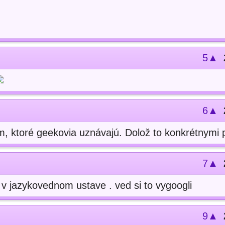
5▲
6▲
, ktoré geekovia uznávajú. Dolož to konkrétnymi p
7▲
 v jazykovednom ustave . ved si to vygoogli
9▲