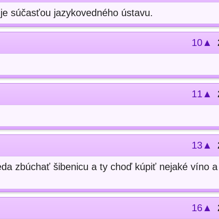
e je súčasťou jazykovedného ústavu.
10▲
11▲
13▲
da zbúchať šibenicu a ty choď kúpiť nejaké víno a 
16▲