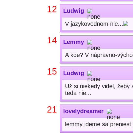
12
Ludwig
V jazykovednom nie...
14
Lemmy
A kde? V nápravno-vých
15
Ludwig
Už si niekedy videl, žeby
teda nie...
21
lovelydreamer
lemmy ideme sa preniest