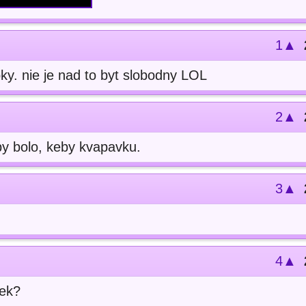
1▲
pky. nie je nad to byt slobodny LOL
2▲
by bolo, keby kvapavku.
3▲
4▲
eek?