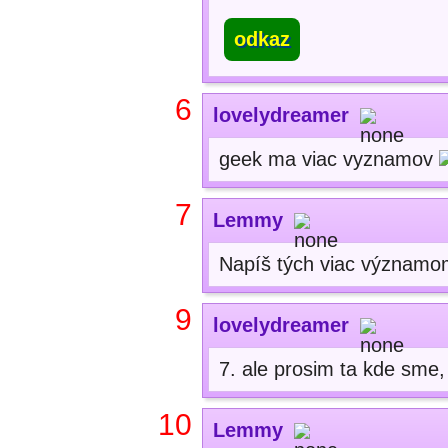
odkaz
6
lovelydreamer
geek ma viac vyznamov
7
Lemmy
Napíš tých viac významom
9
lovelydreamer
7. ale prosim ta kde sme,
10
Lemmy