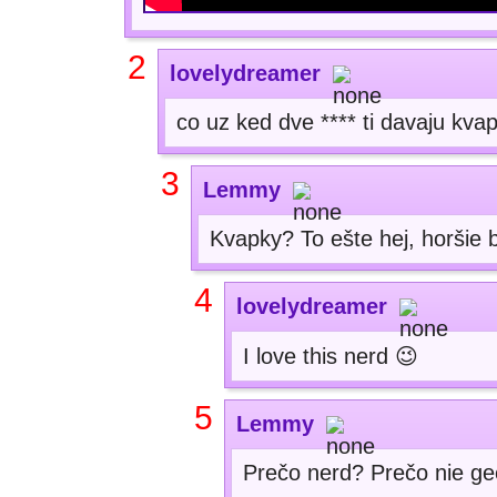
2
lovelydreamer
co uz ked dve **** ti davaju kva
3
Lemmy
Kvapky? To ešte hej, horšie 
4
lovelydreamer
I love this nerd 😉
5
Lemmy
Prečo nerd? Prečo nie g