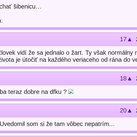
úchať šibenicu…
n.
17▲
vek vidí že sa jednalo o žart. Ty však normálny ni
vota je útočiť na každého veriaceho od rána do ve
18▲
teba teraz dobre na dfku ?
20▲
 Uvedomil som si že tam vôbec nepatrím...