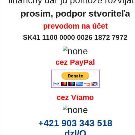
finančný dar ju pomôže rozvíjať.
prosím, podpor stvoriteľa
prevodom na účet
SK41 1100 0000 0026 1872 7972
cez PayPal
cez Viamo
+421 903 343 518
dzI/O