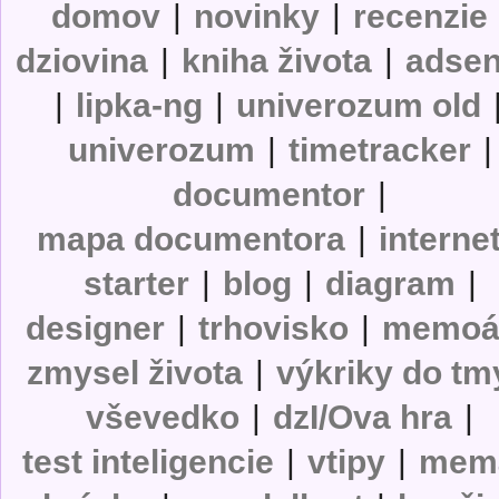
domov
|
novinky
|
recenzie
dziovina
|
kniha života
|
adse
|
lipka-ng
|
univerozum old
univerozum
|
timetracker
|
documentor
|
mapa documentora
|
interne
starter
|
blog
|
diagram
|
designer
|
trhovisko
|
memoá
zmysel života
|
výkriky do tm
vševedko
|
dzI/Ova hra
|
test inteligencie
|
vtipy
|
mem