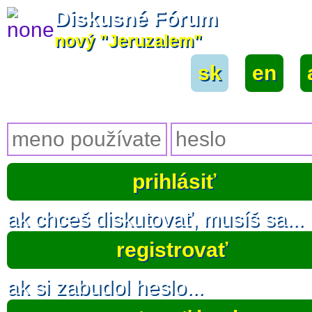
Diskusné Fórum
nový "Jeruzalem"
sk
|
en
|
ak chceš diskutovať, musíš sa...
registrovať
ak si zabudol heslo...