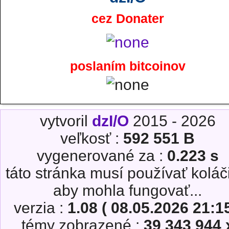
cez Donater
poslaním bitcoinov
vytvoril
dzI/O
2015 - 2026
veľkosť :
592 551 B
vygenerované za :
0.223 s
táto stránka musí používať koláč
aby mohla fungovať...
verzia :
1.08 ( 08.05.2026 21:15
témy zobrazené :
39 343 944 