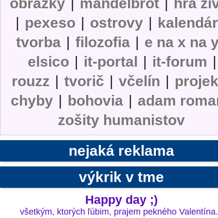
obrázky
|
mandelbrot
|
hra ži
|
pexeso
|
ostrovy
|
kalendá
tvorba
|
filozofia
|
e na x na 
elsico
|
it-portal
|
it-forum
|
rouzz
|
tvorič
|
včelín
|
projek
chyby
|
bohovia
|
adam roma
zošity humanistov
nejaká reklama
výkrik v tme
Happy day ;)
všetkým, ktorých ľúbim, prajem pekného Valentína.