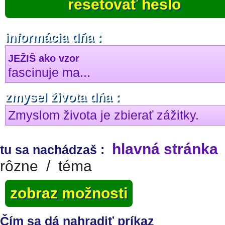
resetovať heslo
informácia dňa :
JEŽIŠ ako vzor
fascinuje ma...
zmysel života dňa :
Zmyslom života je zbierať zážitky.
hlavná stránka
tu sa nachádzaš :
rôzne
/
téma
zobraz možnosti
Čím sa dá nahradiť príkaz