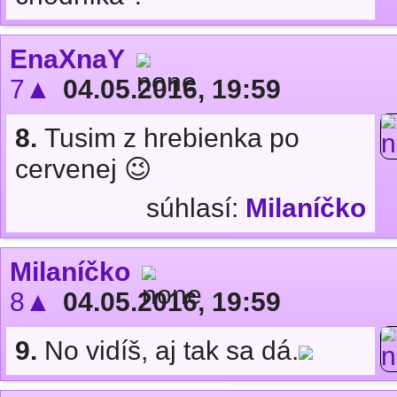
EnaXnaY
7▲
04.05.2016, 19:59
8.
Tusim z hrebienka po
cervenej 😉
súhlasí:
Milaníčko
Milaníčko
8▲
04.05.2016, 19:59
9.
No vidíš, aj tak sa dá.