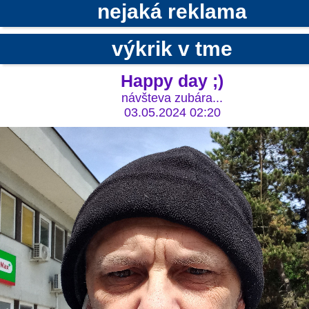
nejaká reklama
výkrik v tme
Happy day ;)
návšteva zubára...
03.05.2024 02:20