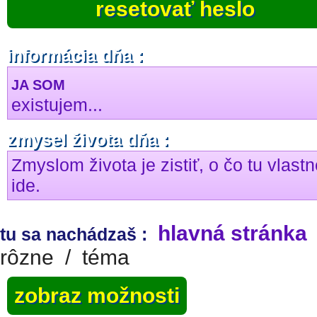
resetovať heslo
informácia dňa :
JA SOM
existujem...
zmysel života dňa :
Zmyslom života je zistiť, o čo tu vlast
ide.
hlavná stránka
tu sa nachádzaš :
rôzne
/
téma
zobraz možnosti