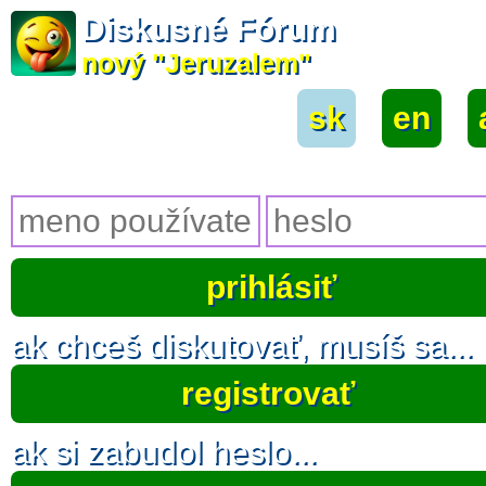
Diskusné Fórum
nový "Jeruzalem"
sk
|
en
|
ak chceš diskutovať, musíš sa...
registrovať
ak si zabudol heslo...