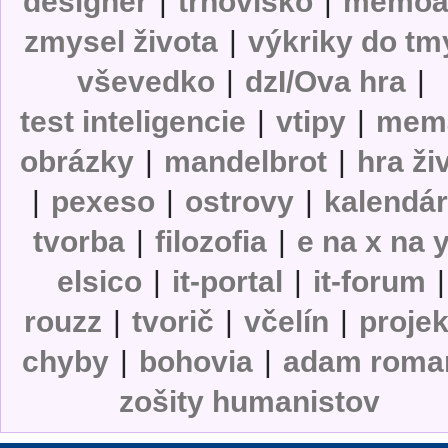
designer
|
trhovisko
|
memoá
zmysel života
|
výkriky do tm
vševedko
|
dzI/Ova hra
|
test inteligencie
|
vtipy
|
mem
obrázky
|
mandelbrot
|
hra ži
|
pexeso
|
ostrovy
|
kalendá
tvorba
|
filozofia
|
e na x na 
elsico
|
it-portal
|
it-forum
|
rouzz
|
tvorič
|
včelín
|
projek
chyby
|
bohovia
|
adam roma
zošity humanistov