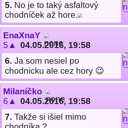
5.
No je to taký asfaltový
chodníček až hore.
EnaXnaY
5▲
04.05.2016, 19:58
6.
Ja som nesiel po
chodnicku ale cez hory 😉
Milaníčko
6▲
04.05.2016, 19:58
7.
Takže si išiel mimo
chodníka ?