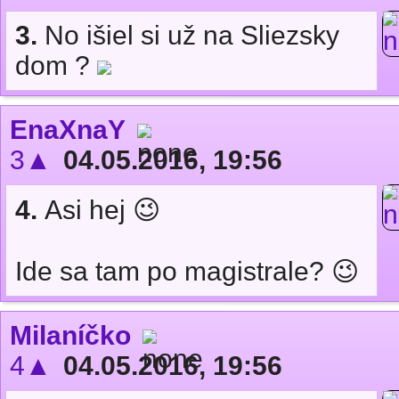
3.
No išiel si už na Sliezsky
dom ?
EnaXnaY
3▲
04.05.2016, 19:56
4.
Asi hej 😉
Ide sa tam po magistrale? 😉
Milaníčko
4▲
04.05.2016, 19:56