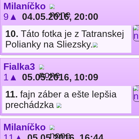
Milaníčko
9▲
04.05.2016, 20:00
10.
Táto fotka je z Tatranskej
Polianky na Sliezsky.
Fialka3
1▲
05.05.2016, 10:09
11.
fajn záber a ešte lepšia
prechádzka
Milaníčko
11▲
05.05.2016, 16:44