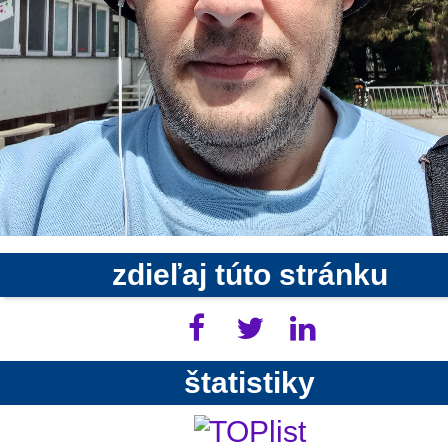
zdieľaj túto stránku
štatistiky