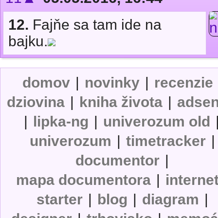
12.
Fajňe sa tam ide na
bajku.
domov
|
novinky
|
recenzie
dziovina
|
kniha života
|
adse
|
lipka-ng
|
univerozum old
univerozum
|
timetracker
|
documentor
|
mapa documentora
|
interne
starter
|
blog
|
diagram
|