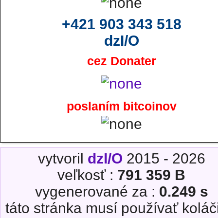
+421 903 343 518
dzI/O
cez Donater
poslaním bitcoinov
vytvoril
dzI/O
2015 - 2026
veľkosť :
791 359 B
vygenerované za :
0.249 s
táto stránka musí používať koláč