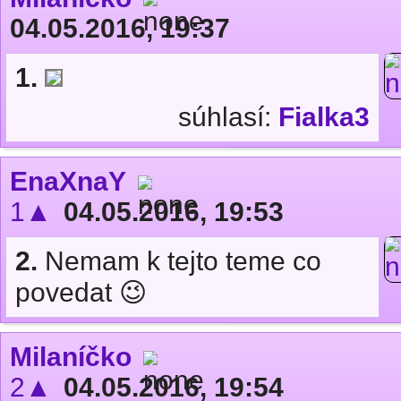
04.05.2016, 19:37
1.
súhlasí:
Fialka3
EnaXnaY
1▲
04.05.2016, 19:53
2.
Nemam k tejto teme co
povedat 😉
Milaníčko
2▲
04.05.2016, 19:54