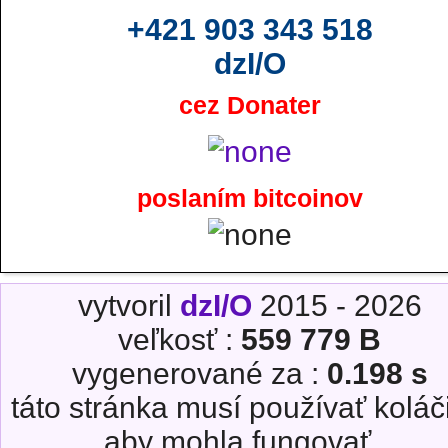
+421 903 343 518
dzI/O
cez Donater
poslaním bitcoinov
vytvoril
dzI/O
2015 - 2026
veľkosť :
559 779 B
vygenerované za :
0.198 s
táto stránka musí používať koláč
aby mohla fungovať...