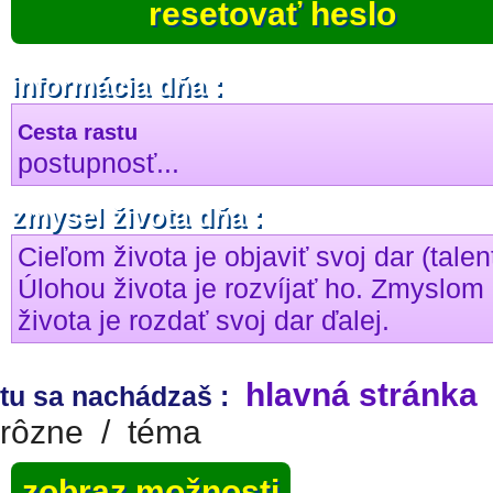
resetovať heslo
informácia dňa :
Cesta rastu
postupnosť...
zmysel života dňa :
Cieľom života je objaviť svoj dar (talen
Úlohou života je rozvíjať ho. Zmyslom
života je rozdať svoj dar ďalej.
hlavná stránka
tu sa nachádzaš :
rôzne
/
téma
zobraz možnosti