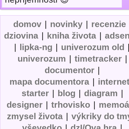
domov
|
novinky
|
recenzie
dziovina
|
kniha života
|
adse
|
lipka-ng
|
univerozum old
univerozum
|
timetracker
|
documentor
|
mapa documentora
|
interne
starter
|
blog
|
diagram
|
designer
|
trhovisko
|
memoá
zmysel života
|
výkriky do tm
vševedko
|
dzI/Ova hra
|