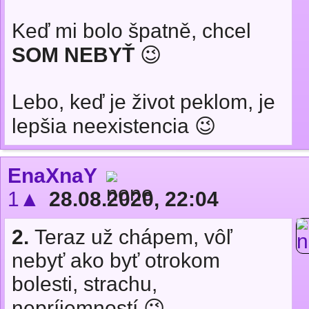
Keď mi bolo špatně, chcel
SOM NEBYŤ
😉
Lebo, keď je život peklom, je
lepšia neexistencia 😉
EnaXnaY
1▲
28.08.2020, 22:04
2.
Teraz už chápem, vôľ
nebyť ako byť otrokom
bolesti, strachu,
nepríjemností 😉