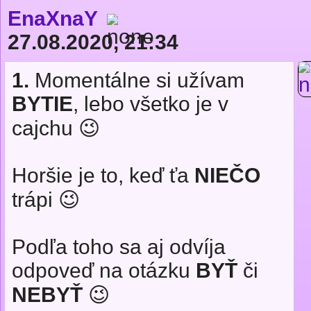
EnaXnaY
27.08.2020, 21:34
1.
Momentálne si užívam
BYTIE
, lebo všetko je v
cajchu 😉
Horšie je to, keď ťa
NIEČO
trápi 😉
Podľa toho sa aj odvíja
odpoveď na otázku
BYŤ
či
NEBYŤ
😉