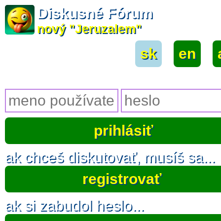
Diskusné Fórum
nový "Jeruzalem"
sk
|
en
|
ak chceš diskutovať, musíš sa...
registrovať
ak si zabudol heslo...