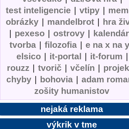
test inteligencie
|
vtipy
|
mem
obrázky
|
mandelbrot
|
hra ži
|
pexeso
|
ostrovy
|
kalendá
tvorba
|
filozofia
|
e na x na 
elsico
|
it-portal
|
it-forum
|
rouzz
|
tvorič
|
včelín
|
projek
chyby
|
bohovia
|
adam roma
zošity humanistov
nejaká reklama
výkrik v tme