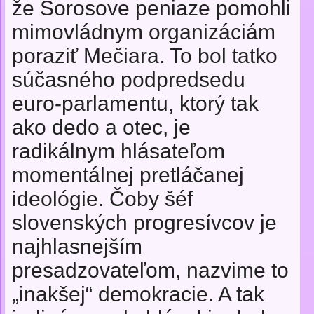
že Sorosove peniaze pomohli
mimovládnym organizáciám
poraziť Mečiara. To bol tatko
súčasného podpredsedu
euro-parlamentu, ktorý tak
ako dedo a otec, je
radikálnym hlásateľom
momentálnej pretláčanej
ideológie. Čoby šéf
slovenských progresívcov je
najhlasnejším
presadzovateľom, nazvime to
„inakšej“ demokracie. A tak