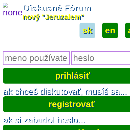
Diskusné Fórum
nový "Jeruzalem"
sk
|
en
|
ak chceš diskutovať, musíš sa...
registrovať
ak si zabudol heslo...