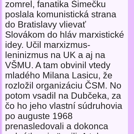
zomrel, fanatika Šimečku
poslala komunistická strana
do Bratislavy vlievať
Slovákom do hláv marxistické
idey. Učil marxizmus-
leninizmus na UK a aj na
VŠMU. A tam obvinil vtedy
mladého Milana Lasicu, že
rozložil organizáciu ČSM. No
potom vsadil na Dubčeka, za
čo ho jeho vlastní súdruhovia
po auguste 1968
prenasledovali a dokonca