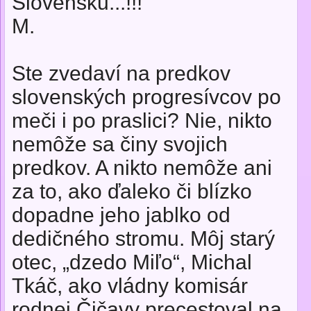
Slovensku...!!!
M.
Ste zvedaví na predkov
slovenských progresívcov po
meči i po praslici? Nie, nikto
nemôže sa činy svojich
predkov. A nikto nemôže ani
za to, ako ďaleko či blízko
dopadne jeho jablko od
dedičného stromu. Môj starý
otec, „dzedo Miľo“, Michal
Tkáč, ako vládny komisár
rodnej Čičavy precestoval na