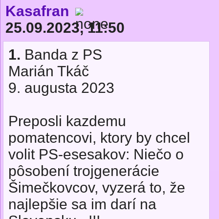
Kasafran
25.09.2023, 11:50
1.
Banda z PS
Marián Tkáč
9. augusta 2023
Preposli kazdemu
pomatencovi, ktory by chcel
volit PS-esesakov: Niečo o
pôsobení trojgenerácie
Šimečkovcov, vyzerá to, že
najlepšie sa im darí na