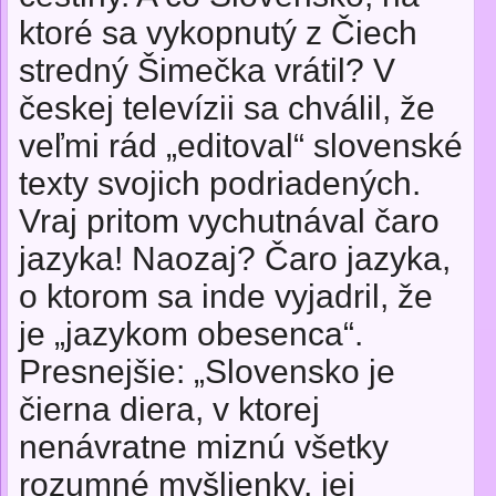
ktoré sa vykopnutý z Čiech
stredný Šimečka vrátil? V
českej televízii sa chválil, že
veľmi rád „editoval“ slovenské
texty svojich podriadených.
Vraj pritom vychutnával čaro
jazyka! Naozaj? Čaro jazyka,
o ktorom sa inde vyjadril, že
je „jazykom obesenca“.
Presnejšie: „Slovensko je
čierna diera, v ktorej
nenávratne miznú všetky
rozumné myšlienky, jej