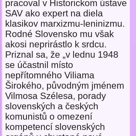
pracoval v Historickom ústave
SAV ako expert na diela
klasikov marxizmu-leninizmu.
Rodné Slovensko mu však
akosi neprirástlo k srdcu.
Priznal sa, že „v lednu 1948
se účastnil místo
nepřítomného Viliama
Širokého, původným jménem
Vilmosa Szélesa, porady
slovenských a českých
komunistů o omezení
kompetencí slovenských