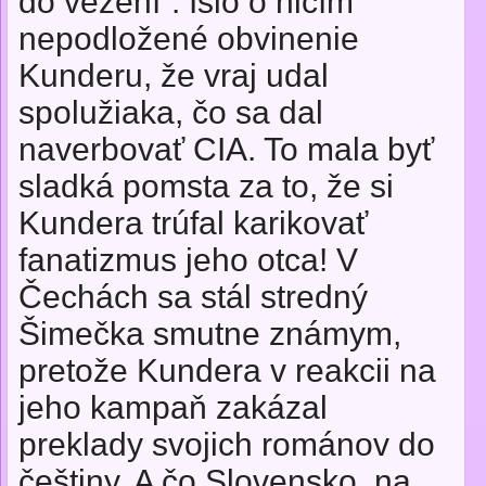
do vězení“. Išlo o ničím
nepodložené obvinenie
Kunderu, že vraj udal
spolužiaka, čo sa dal
naverbovať CIA. To mala byť
sladká pomsta za to, že si
Kundera trúfal karikovať
fanatizmus jeho otca! V
Čechách sa stál stredný
Šimečka smutne známym,
pretože Kundera v reakcii na
jeho kampaň zakázal
preklady svojich románov do
češtiny. A čo Slovensko, na