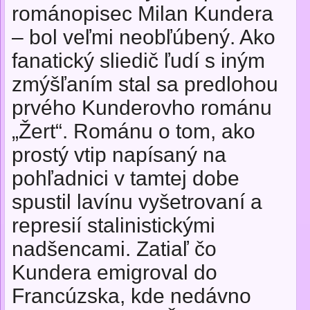
románopisec Milan Kundera
– bol veľmi neobľúbený. Ako
fanatický sliedič ľudí s iným
zmýšľaním stal sa predlohou
prvého Kunderovho románu
„Žert“. Románu o tom, ako
prostý vtip napísaný na
pohľadnici v tamtej dobe
spustil lavínu vyšetrovaní a
represií stalinistickými
nadšencami. Zatiaľ čo
Kundera emigroval do
Francúzska, kde nedávno