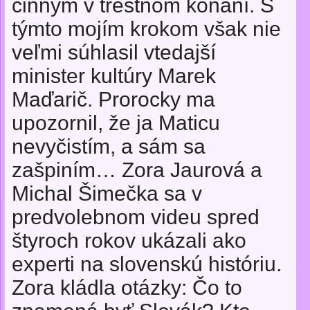
činným v trestnom konaní. S
týmto mojím krokom však nie
veľmi súhlasil vtedajší
minister kultúry Marek
Maďarič. Prorocky ma
upozornil, že ja Maticu
nevyčistím, a sám sa
zašpiním… Zora Jaurová a
Michal Šimečka sa v
predvolebnom videu spred
štyroch rokov ukázali ako
experti na slovenskú históriu.
Zora kládla otázky: Čo to