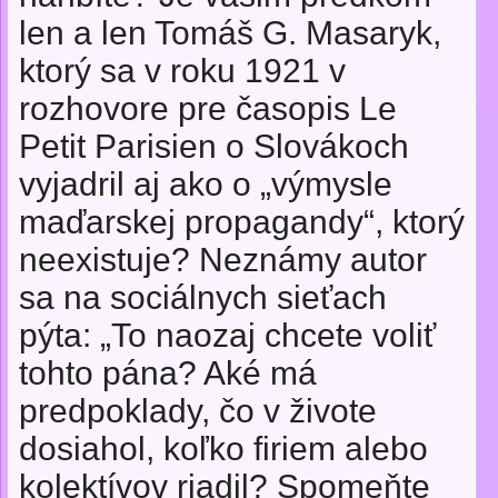
len a len Tomáš G. Masaryk,
ktorý sa v roku 1921 v
rozhovore pre časopis Le
Petit Parisien o Slovákoch
vyjadril aj ako o „výmysle
maďarskej propagandy“, ktorý
neexistuje? Neznámy autor
sa na sociálnych sieťach
pýta: „To naozaj chcete voliť
tohto pána? Aké má
predpoklady, čo v živote
dosiahol, koľko firiem alebo
kolektívov riadil? Spomeňte