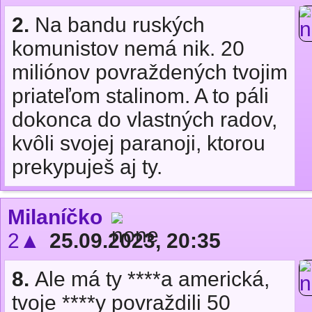
2.
Na bandu ruských
komunistov nemá nik. 20
miliónov povraždených tvojim
priateľom stalinom. A to páli
dokonca do vlastných radov,
kvôli svojej paranoji, ktorou
prekypuješ aj ty.
Milaníčko
2▲
25.09.2023, 20:35
8.
Ale má ty ****a americká,
tvoje ****y povraždili 50