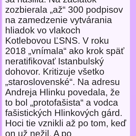
zozbierala „až“ 300 podpisov
na zamedzenie vytvárania
hliadok vo vlakoch
Kotlebovou ĽSNS. V roku
2018 „vnímala“ ako krok späť
neratifikovať Istanbulský
dohovor. Kritizuje všetko
„staroslovenské“. Na adresu
Andreja Hlinku povedala, že
to bol „protofašista“ a vodca
fašistických Hlinkových gárd.
Hoci tie vznikli až po tom, keď
on už nežil. A po