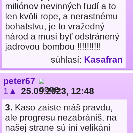
miliónov nevinných ľudí a to
len kvôli rope, a nerastnému
bohatstvu, je to vražedný
národ a musí byť odstránený
jadrovou bombou !!!!!!!!!!
súhlasí:
Kasafran
peter67
1▲
25.09.2023, 12:48
3.
Kaso zaiste máš pravdu,
ale progresu nezabrániš, na
našej strane sú iní velikáni