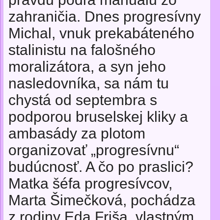
zahraničia. Dnes progresívny
Michal, vnuk prekabáteného
stalinistu na falošného
moralizátora, a syn jeho
nasledovníka, sa nám tu
chystá od septembra s
podporou bruselskej kliky a
ambasády za plotom
organizovať „progresívnu“
budúcnosť. A čo po praslici?
Matka šéfa progresívcov,
Marta Šimečková, pochádza
z rodiny Eda Friša, vlastným