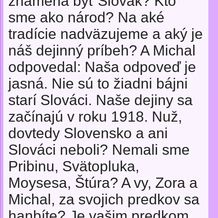
znamená byť Slovák? Kto
sme ako národ? Na aké
tradície nadväzujeme a aký je
náš dejinný príbeh? A Michal
odpovedal: Naša odpoveď je
jasná. Nie sú to žiadni bájni
starí Slováci. Naše dejiny sa
začínajú v roku 1918. Nuž,
dovtedy Slovensko a ani
Slováci neboli? Nemali sme
Pribinu, Svätopluka,
Moysesa, Štúra? A vy, Zora a
Michal, za svojich predkov sa
hanbíte? Je vašim predkom