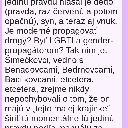
jedinú pravdu hlásal je dedo
(pravda, raz červenú a potom
opačnú), syn, a teraz aj vnuk.
Je moderné propagovať
drogy? Byť LGBTI a gender-
propagátorom? Tak ním je.
Šimečkovci, vedno s
Benadovcami, Bedrnovcami,
Bacílkovcami, etcetera,
etcetera, zrejme nikdy
nepochybovali o tom, že oni
majú v „tejto malej krajinke“
šíriť tú momentálne tú jedinú
pravdu podľa manuálu zo