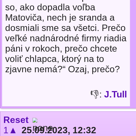
so, ako dopadla voľba
Matoviča, nech je sranda a
dosmiali sme sa všetci. Prečo
veľké nadnárodné firmy riadia
páni v rokoch, prečo chcete
voliť chlapca, ktorý na to
zjavne nemá?“ Ozaj, prečo?
👎:
J.Tull
Reset
1▲
25.09.2023, 12:32