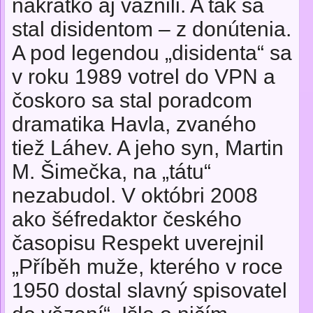
nakrátko aj väznili. A tak sa
stal disidentom – z donútenia.
A pod legendou „disidenta“ sa
v roku 1989 votrel do VPN a
čoskoro sa stal poradcom
dramatika Havla, zvaného
tiež Láhev. A jeho syn, Martin
M. Šimečka, na „tátu“
nezabudol. V októbri 2008
ako šéfredaktor českého
časopisu Respekt uverejnil
„Příběh muže, kterého v roce
1950 dostal slavný spisovatel