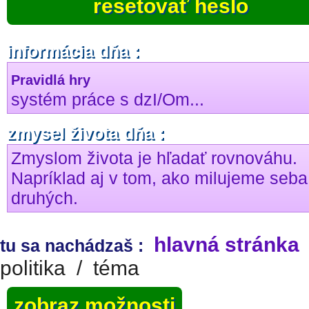
resetovať heslo
informácia dňa :
Pravidlá hry
systém práce s dzI/Om...
zmysel života dňa :
Zmyslom života je hľadať rovnováhu.
Napríklad aj v tom, ako milujeme seba
druhých.
hlavná stránka
tu sa nachádzaš :
politika
/
téma
zobraz možnosti