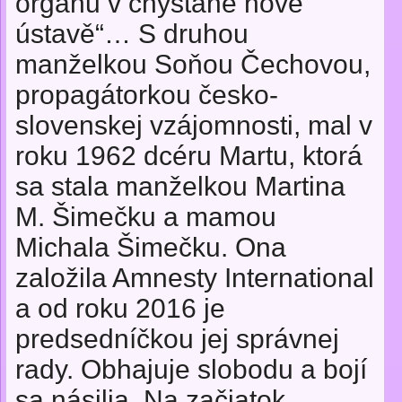
orgánů v chystané nové
ústavě“… S druhou
manželkou Soňou Čechovou,
propagátorkou česko-
slovenskej vzájomnosti, mal v
roku 1962 dcéru Martu, ktorá
sa stala manželkou Martina
M. Šimečku a mamou
Michala Šimečku. Ona
založila Amnesty International
a od roku 2016 je
predsedníčkou jej správnej
rady. Obhajuje slobodu a bojí
sa násilia. Na začiatok