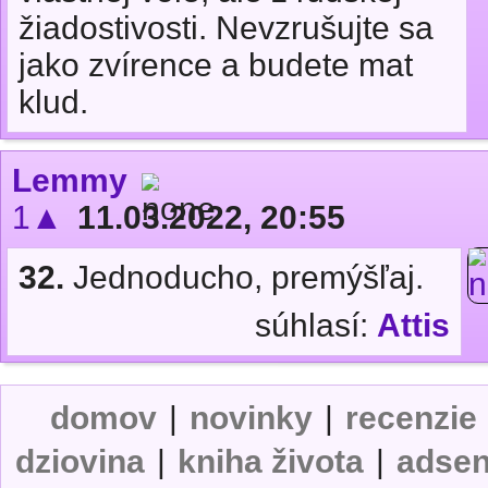
žiadostivosti. Nevzrušujte sa
jako zvírence a budete mat
klud.
Lemmy
1▲
11.03.2022, 20:55
32.
Jednoducho, premýšľaj.
súhlasí:
Attis
domov
|
novinky
|
recenzie
dziovina
|
kniha života
|
adse