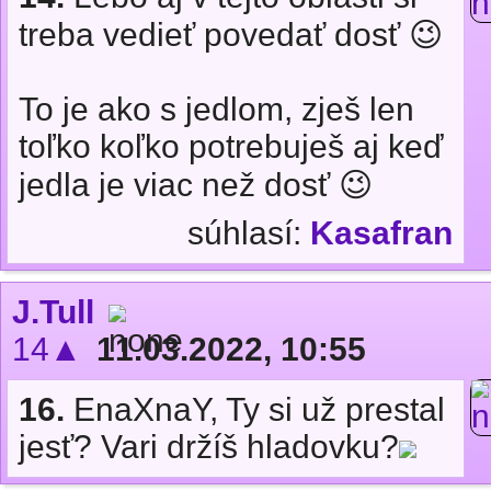
treba vedieť povedať dosť 😉
To je ako s jedlom, zješ len
toľko koľko potrebuješ aj keď
jedla je viac než dosť 😉
súhlasí:
Kasafran
J.Tull
14▲
11.03.2022, 10:55
16.
EnaXnaY, Ty si už prestal
jesť? Vari držíš hladovku?