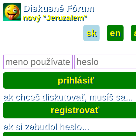
Diskusné Fórum
nový "Jeruzalem"
sk
|
en
|
ak chceš diskutovať, musíš sa...
registrovať
ak si zabudol heslo...