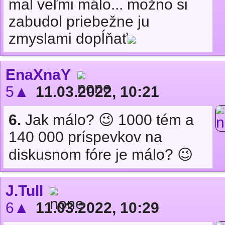
mal veľmi málo... možno si
zabudol priebežne ju
zmyslami dopĺňať
EnaXnaY
5▲
11.03.2022, 10:21
6.
Jak málo? 😉 1000 tém a
140 000 príspevkov na
diskusnom fóre je málo? 😉
J.Tull
6▲
11.03.2022, 10:29