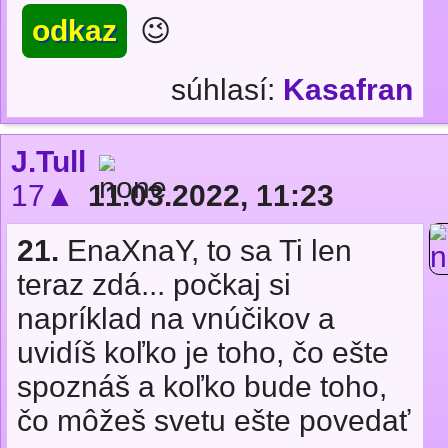
odkaz
😉
súhlasí:
Kasafran
J.Tull
17▲
11.03.2022, 11:23
21.
EnaXnaY, to sa Ti len
teraz zdá... počkaj si
napríklad na vnúčikov a
uvidíš koľko je toho, čo ešte
spoznáš a koľko bude toho,
čo môžeš svetu ešte povedať