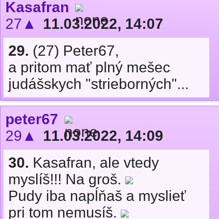
Kasafran
27▲
11.03.2022, 14:07
29.
(27) Peter67,
a pritom mať plný mešec
judášskych "strieborných"...
peter67
29▲
11.03.2022, 14:09
30.
Kasafran, ale vtedy
myslíš!!! Na groš.
Pudy iba napĺňaš a myslieť
pri tom nemusíš.