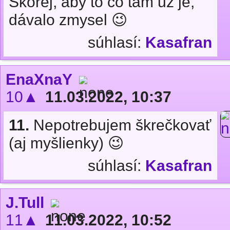
Skorej, aby to čo tam už je,
dávalo zmysel 😉
súhlasí:
Kasafran
EnaXnaY
10▲
11.03.2022, 10:37
11.
Nepotrebujem škrečkovať
(aj myšlienky) 😉
súhlasí:
Kasafran
J.Tull
11▲
11.03.2022, 10:52