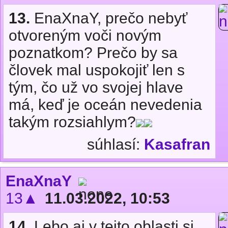
13.
EnaXnaY, prečo nebyť
otvoreným voči novým
poznatkom? Prečo by sa
človek mal uspokojiť len s
tým, čo už vo svojej hlave
má, keď je oceán nevedenia
takým rozsiahlym?
súhlasí:
Kasafran
EnaXnaY
13▲
11.03.2022, 10:53
14.
Lebo aj v tejto oblasti si