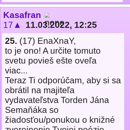
Kasafran
17▲
11.03.2022, 12:25
25.
(17) EnaXnaY,
to je ono! A určite tomuto
svetu povieš ešte oveľa
viac...
Teraz Ti odporúčam, aby si sa
obrátil na majiteľa
vydavateľstva Torden Jána
Semaňáka so
žiadosťou/ponukou o knižné
zverejnenie Tvojej poézie.