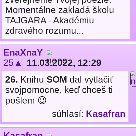
Momentálne zakladá školu
TAJGARA - Akadémiu
zdravého rozumu...
EnaXnaY
25▲
11.03.2022, 12:29
26.
Knihu
SOM
dal vytlačiť
svojpomocne, keď chceš ti
pošlem 😉
súhlasí:
Kasafran
Kasafran