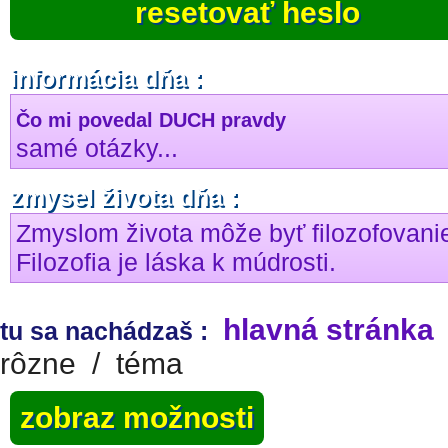
resetovať heslo
informácia dňa :
Čo mi povedal DUCH pravdy
samé otázky...
zmysel života dňa :
Zmyslom života môže byť filozofovani
Filozofia je láska k múdrosti.
hlavná stránka
tu sa nachádzaš :
rôzne
/
téma
zobraz možnosti