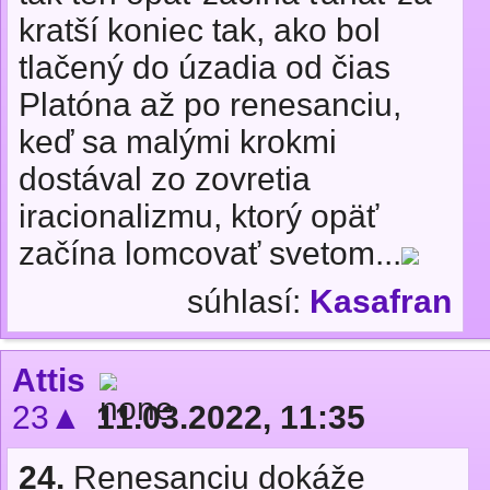
kratší koniec tak, ako bol
tlačený do úzadia od čias
Platóna až po renesanciu,
keď sa malými krokmi
dostával zo zovretia
iracionalizmu, ktorý opäť
začína lomcovať svetom...
súhlasí:
Kasafran
Attis
23▲
11.03.2022, 11:35
24.
Renesanciu dokáže