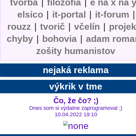
tvorba
|
filozofia
|
e na x na 
elsico
|
it-portal
|
it-forum
|
rouzz
|
tvorič
|
včelín
|
projek
chyby
|
bohovia
|
adam roma
zošity humanistov
nejaká reklama
výkrik v tme
Čo, že čo? ;)
Dnes som si výdatne zaprogramoval ;)
10.04.2022 19:10