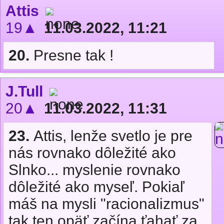
Attis
19▲
11.03.2022, 11:21
20.
Presne tak !
J.Tull
20▲
11.03.2022, 11:31
23.
Attis, lenže svetlo je pre
nás rovnako dôležité ako
Slnko... myslenie rovnako
dôležité ako myseľ. Pokiaľ
máš na mysli "racionalizmus"
tak ten opäť začína ťahať za