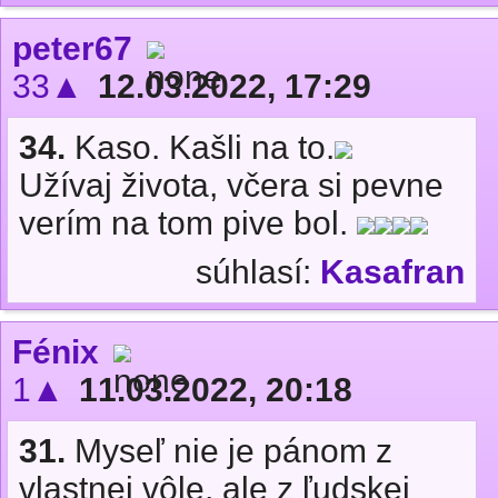
peter67
33▲
12.03.2022, 17:29
34.
Kaso. Kašli na to.
Užívaj života, včera si pevne
verím na tom pive bol.
súhlasí:
Kasafran
Fénix
1▲
11.03.2022, 20:18
31.
Myseľ nie je pánom z
vlastnej vôle, ale z ľudskej