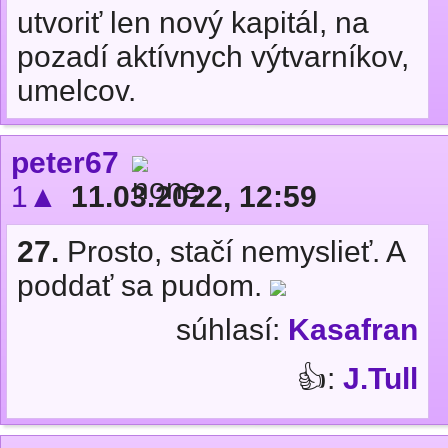
utvoriť len nový kapitál, na
pozadí aktívnych výtvarníkov,
umelcov.
peter67
1▲
11.03.2022, 12:59
27.
Prosto, stačí nemyslieť. A
poddať sa pudom.
súhlasí:
Kasafran
👍:
J.Tull