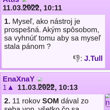
11.03.2022, 10:11
1.
Myseľ, ako nástroj je
prospešná. Akým spôsobom,
sa vyhnúť tomu aby sa myseľ
stala pánom ?
👎:
J.Tull
EnaXnaY
1▲
11.03.2022, 10:13
2.
11 rokov
SOM
dával zo
seba von, všetko čo sa