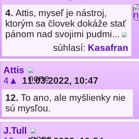
4.
Attis, myseľ je nástroj,
ktorým sa človek dokáže stať
pánom nad svojimi pudmi...
súhlasí:
Kasafran
Attis
4▲
11.03.2022, 10:47
12.
To ano, ale myšlienky nie
sú mysľou.
J.Tull