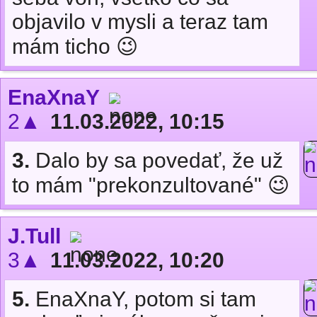
objavilo v mysli a teraz tam
mám ticho 😉
EnaXnaY
2▲
11.03.2022, 10:15
3.
Dalo by sa povedať, že už
to mám "prekonzultované" 😉
J.Tull
3▲
11.03.2022, 10:20
5.
EnaXnaY, potom si tam