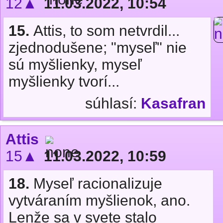
12▲
11.03.2022, 10:54
15.
Attis, to som netvrdil...
zjednodušene; "myseľ" nie
sú myšlienky, myseľ
myšlienky tvorí...
súhlasí:
Kasafran
Attis
15▲
11.03.2022, 10:59
18.
Myseľ racionalizuje
vytváraním myšlienok, ano.
Lenže sa v svete stalo