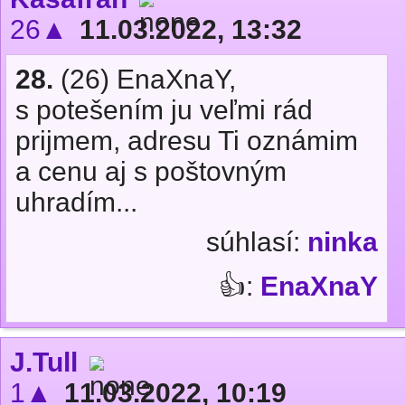
26▲
11.03.2022, 13:32
28.
(26) EnaXnaY,
s potešením ju veľmi rád
prijmem, adresu Ti oznámim
a cenu aj s poštovným
uhradím...
súhlasí:
ninka
👍:
EnaXnaY
J.Tull
1▲
11.03.2022, 10:19