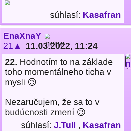
súhlasí:
Kasafran
EnaXnaY
21▲
11.03.2022, 11:24
22.
Hodnotím to na základe
toho momentálneho ticha v
mysli 😉
Nezaručujem, že sa to v
budúcnosti zmení 😉
súhlasí:
J.Tull
,
Kasafran