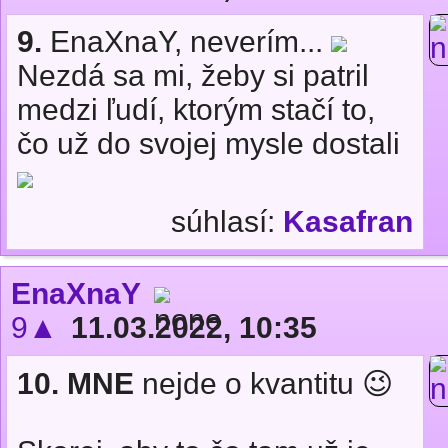
9.
EnaXnaY, neverím...
Nezdá sa mi, žeby si patril
medzi ľudí, ktorým stačí to,
čo už do svojej mysle dostali
súhlasí:
Kasafran
EnaXnaY
9▲
11.03.2022, 10:35
10.
MNE
nejde o kvantitu 😉