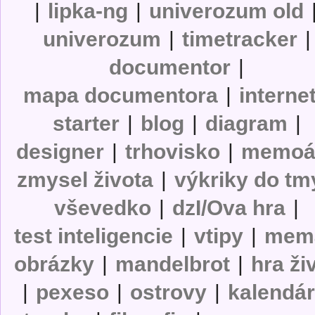
|
lipka-ng
|
univerozum old
univerozum
|
timetracker
|
documentor
|
mapa documentora
|
interne
starter
|
blog
|
diagram
|
designer
|
trhovisko
|
memoá
zmysel života
|
výkriky do tm
vševedko
|
dzI/Ova hra
|
test inteligencie
|
vtipy
|
mem
obrázky
|
mandelbrot
|
hra ži
|
pexeso
|
ostrovy
|
kalendá