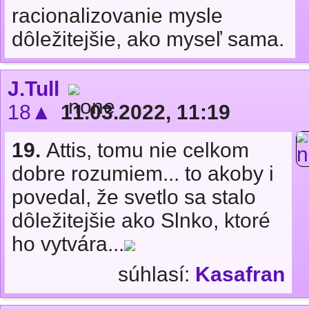
racionalizovanie mysle
dôležitejšie, ako myseľ sama.
J.Tull
18▲
11.03.2022, 11:19
19.
Attis, tomu nie celkom
dobre rozumiem... to akoby i
povedal, že svetlo sa stalo
dôležitejšie ako Slnko, ktoré
ho vytvára...
súhlasí:
Kasafran