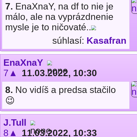
7.
EnaXnaY, na df to nie je
málo, ale na vyprázdnenie
mysle je to ničovaté..
súhlasí:
Kasafran
EnaXnaY
7▲
11.03.2022, 10:30
8.
No vidíš a predsa stačilo
😉
J.Tull
8▲
11.03.2022, 10:33