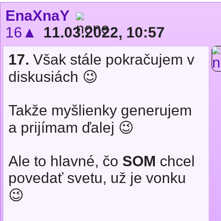
EnaXnaY
16▲
11.03.2022, 10:57
17.
Však stále pokračujem v
diskusiách 😉
Takže myšlienky generujem
a prijímam ďalej 😉
Ale to hlavné, čo
SOM
chcel
povedať svetu, už je vonku
😉