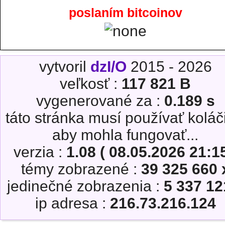
poslaním bitcoinov
vytvoril
dzI/O
2015 - 2026
veľkosť :
117 821 B
vygenerované za :
0.189 s
táto stránka musí používať koláč
aby mohla fungovať...
verzia :
1.08 ( 08.05.2026 21:15
témy zobrazené :
39 325 660 
jedinečné zobrazenia :
5 337 12
ip adresa :
216.73.216.124