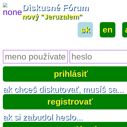
Diskusné Fórum
nový "Jeruzalem"
sk
|
en
|
ak chceš diskutovať, musíš sa...
registrovať
ak si zabudol heslo...