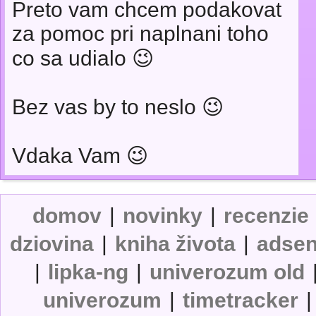
Preto vam chcem podakovat
za pomoc pri naplnani toho
co sa udialo 😉
Bez vas by to neslo 😉
Vdaka Vam 😉
domov
|
novinky
|
recenzie
dziovina
|
kniha života
|
adse
|
lipka-ng
|
univerozum old
univerozum
|
timetracker
|