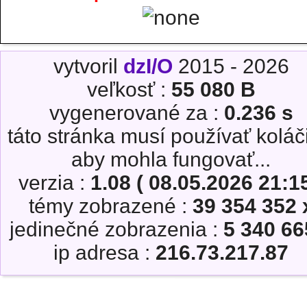
vytvoril
dzI/O
2015 - 2026
veľkosť :
55 080 B
vygenerované za :
0.236 s
táto stránka musí používať koláč
aby mohla fungovať...
verzia :
1.08 ( 08.05.2026 21:15
témy zobrazené :
39 354 352 
jedinečné zobrazenia :
5 340 66
ip adresa :
216.73.217.87