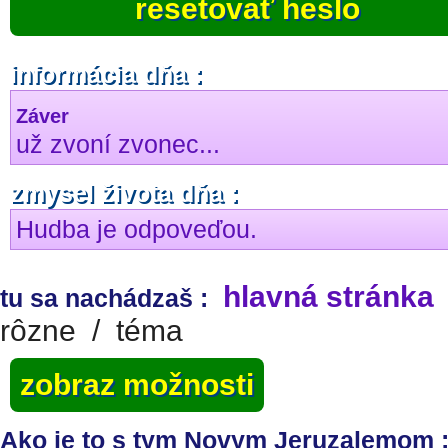
resetovať heslo
informácia dňa :
Záver
už zvoní zvonec...
zmysel života dňa :
Hudba je odpoveďou.
hlavná stránka
tu sa nachádzaš :
rôzne
/
téma
zobraz možnosti
Ako je to s tym Novym Jeruzalemom ;