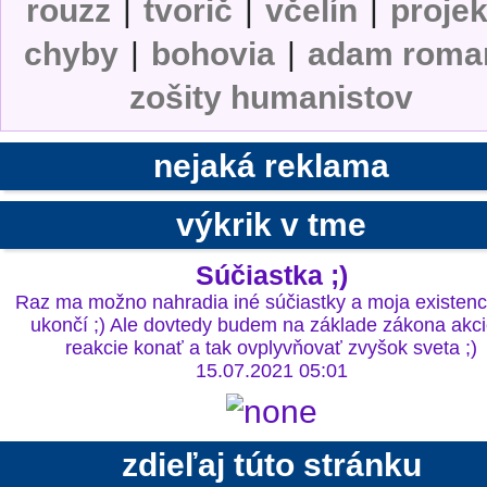
rouzz
|
tvorič
|
včelín
|
projek
chyby
|
bohovia
|
adam roma
zošity humanistov
nejaká reklama
výkrik v tme
Súčiastka ;)
Raz ma možno nahradia iné súčiastky a moja existenc
ukončí ;) Ale dovtedy budem na základe zákona akci
reakcie konať a tak ovplyvňovať zvyšok sveta ;)
15.07.2021 05:01
zdieľaj túto stránku