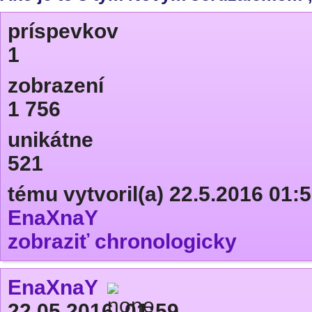
príspevkov
1
zobrazení
1 756
unikátne
521
tému vytvoril(a) 22.5.2016 01:
EnaXnaY
zobraziť chronologicky
EnaXnaY
22.05.2016, 01:59