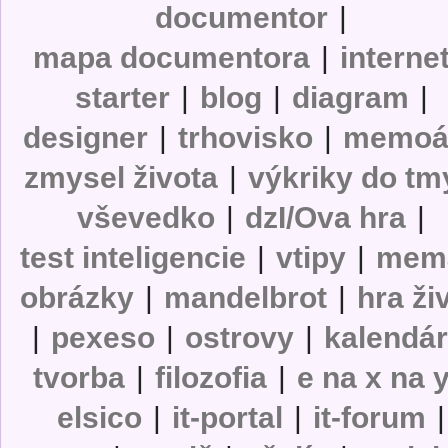
documentor
|
mapa documentora
|
interne
starter
|
blog
|
diagram
|
designer
|
trhovisko
|
memoá
zmysel života
|
výkriky do tm
vševedko
|
dzI/Ova hra
|
test inteligencie
|
vtipy
|
mem
obrázky
|
mandelbrot
|
hra ži
|
pexeso
|
ostrovy
|
kalendá
tvorba
|
filozofia
|
e na x na 
elsico
|
it-portal
|
it-forum
|