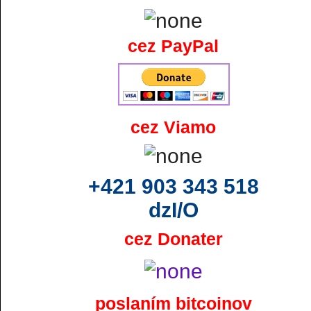
cez PayPal
cez Viamo
+421 903 343 518
dzI/O
cez Donater
poslaním bitcoinov