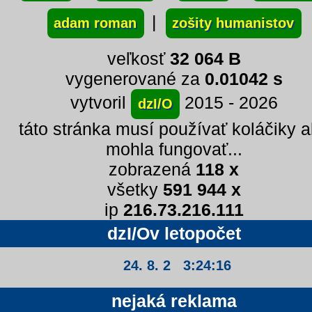
|
adam roman
zošity humanistov
veľkosť
32 064 B
vygenerované za
0.01042 s
vytvoril
2015 - 2026
dzI/O
táto stránka musí používať koláčiky 
mohla fungovať...
zobrazená
118 x
všetky
591 944 x
ip
216.73.216.111
dzI/Ov letopočet
24. 8. 2 3:24:16
nejaká reklama