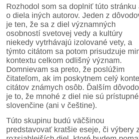
Rozhodol som sa doplniť túto stránku 
o diela iných autorov. Jeden z dôvodo
je ten, že sa z diel významných
osobností svetovej vedy a kultúry
niekedy vytrhávajú izolované vety, a
týmto citátom sa potom prisudzuje m
kontextu celkom odlišný význam.
Domnievam sa preto, že poslúžim
čitateľom, ak im poskytnem celý konte
citátov známych osôb. Ďalším dôvod
je to, že mnohé z diel nie sú prístupné
slovenčine (ani v češtine).
Túto skupinu budú väčšinou
predstavovať kratšie eseje, či výbery 
rozsiahlejších diel, ktoré budem poma