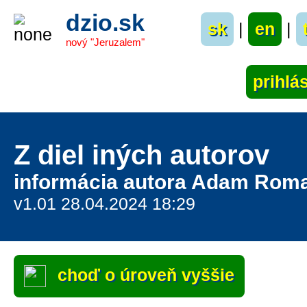
dzio.sk
sk
|
en
|
nový "Jeruzalem"
Z diel iných autorov
informácia autora Adam Rom
v1.01 28.04.2024 18:29
choď o úroveň vyššie