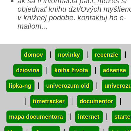
ak sa ti informácia páči, môžeš si
objednať knihu dzI/Ových myšlien
v knižnej podobe, kontaktuj ho e-
mailom...
xxx
|
|
|
domov
novinky
recenzie
|
|
dziovina
kniha života
adsense
|
|
lipka-ng
univerozum old
univeroz
|
|
|
timetracker
documentor
|
|
mapa documentora
internet
starte