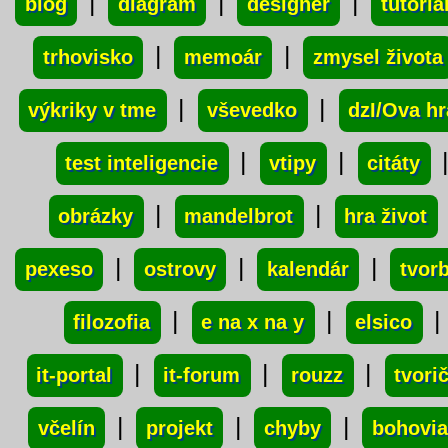
|
|
|
blog
diagram
designer
tutoriá
|
|
trhovisko
memoár
zmysel života
|
|
výkriky v tme
vševedko
dzI/Ova hr
|
|
test inteligencie
vtipy
citáty
|
|
obrázky
mandelbrot
hra život
|
|
|
pexeso
ostrovy
kalendár
tvor
|
|
|
filozofia
e na x na y
elsico
|
|
|
it-portal
it-forum
rouzz
tvori
|
|
|
včelín
projekt
chyby
bohovia