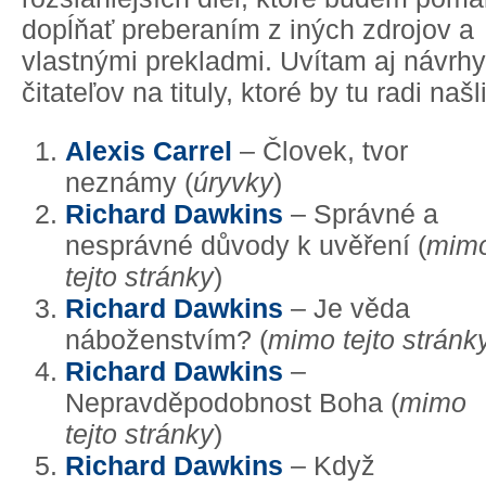
dopĺňať preberaním z iných zdrojov a
vlastnými prekladmi. Uvítam aj návrhy
čitateľov na tituly, ktoré by tu radi našli
Alexis Carrel
– Človek, tvor
neznámy (
úryvky
)
Richard Dawkins
– Správné a
nesprávné důvody k uvěření (
mim
tejto stránky
)
Richard Dawkins
– Je věda
náboženstvím? (
mimo tejto stránk
Richard Dawkins
–
Nepravděpodobnost Boha (
mimo
tejto stránky
)
Richard Dawkins
– Když