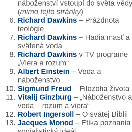
náboženství vstoupí do světa věd
(
mimo tejto stránky
)
Richard Dawkins
– Prázdnota
teológie
Richard Dawkins
– Hadia masť a
svätená voda
Richard Dawkins
v TV programe
„Viera a rozum“
Albert Einstein
– Veda a
náboženstvo
Sigmund Freud
– Filozofia života
Vitalij Ginzburg
– „Náboženstvo a
veda – rozum a viera“
Robert Ingersoll
– O svätej Biblii
Jacques Monod
– Etika poznania
socialistický ideál