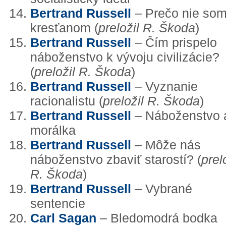
Bertrand Russell
– Prečo nie so
kresťanom (
preložil R. Škoda
)
Bertrand Russell
– Čím prispelo
náboženstvo k vývoju civilizácie?
(
preložil R. Škoda
)
Bertrand Russell
– Vyznanie
racionalistu (
preložil R. Škoda
)
Bertrand Russell
– Náboženstvo 
morálka
Bertrand Russell
– Môže nás
náboženstvo zbaviť starostí? (
prel
R. Škoda
)
Bertrand Russell
– Vybrané
sentencie
Carl Sagan
– Bledomodrá bodka