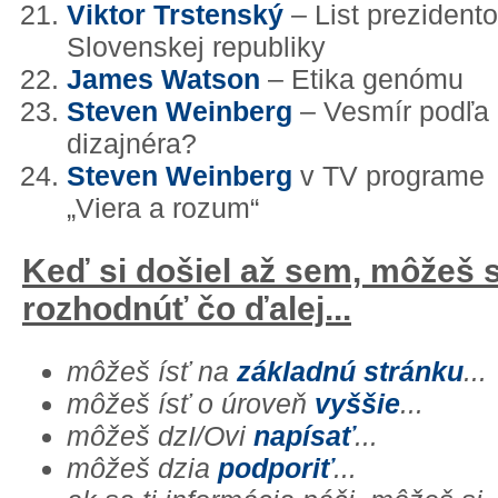
Viktor Trstenský
– List prezidento
Slovenskej republiky
James Watson
– Etika genómu
Steven Weinberg
– Vesmír podľa
dizajnéra?
Steven Weinberg
v TV programe
„Viera a rozum“
Keď si došiel až sem, môžeš 
rozhodnúť čo ďalej...
môžeš ísť na
základnú stránku
...
môžeš ísť o úroveň
vyššie
...
môžeš dzI/Ovi
napísať
...
môžeš dzia
podporiť
...