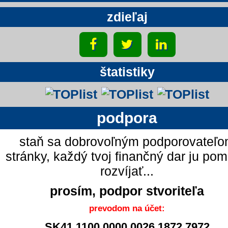
zdieľaj
štatistiky
podpora
staň sa dobrovoľným podporovateľ
stránky, každý tvoj finančný dar ju po
rozvíjať...
prosím, podpor stvoriteľa
prevodom na účet:
SK41 1100 0000 0026 1872 7972