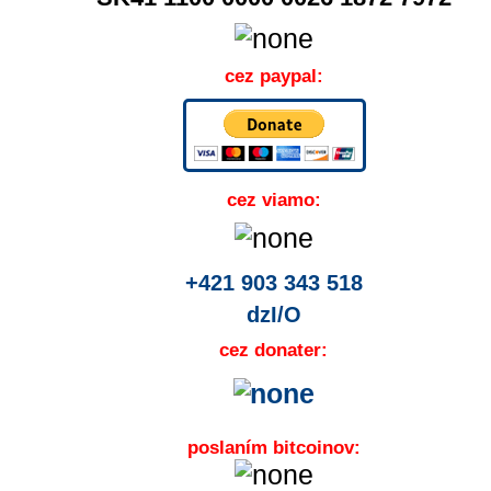
cez paypal:
cez viamo:
+421 903 343 518
dzI/O
cez donater:
poslaním bitcoinov: