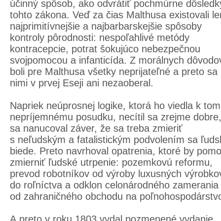
účinný spôsob, ako odvrátiť pochmúrne dôsledk
tohto zákona. Veď za čias Malthusa existovali le
najprimitívnejšie a najbarbarskejšie spôsoby
kontroly pôrodnosti: nespoľahlivé metódy
kontracepcie, potrat šokujúco nebezpečnou
svojpomocou a infanticída. Z morálnych dôvodo
boli pre Malthusa všetky neprijateľné a preto sa
nimi v prvej Eseji ani nezaoberal.
Napriek neúprosnej logike, ktorá ho viedla k to
nepríjemnému posudku, necítil sa zrejme dobre
sa nanucoval záver, že sa treba zmieriť
s neľudským a fatalistickým podvolením sa ľuds
biede. Preto navrhoval opatrenia, ktoré by pomo
zmierniť ľudské utrpenie: pozemkovú reformu,
prevod robotníkov od výroby luxusných výrobko
do roľníctva a odklon celonárodného zamerania
od zahraničného obchodu na poľnohospodárstv
A preto v roku 1803 vydal pozmenené vydanie