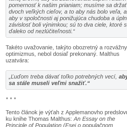
pomernosť k našim prianiam; musíme sa držať
dvoch veľkých cieľov, a to aby nás bolo veľa, a
aby v spoločnosti aj ponižujúca chudoba a úpl
závislosť boli výnimkou; sú to dva ciele, ktoré 
ďaleko od nezlúčiteľnosti.“
Takéto uvažovanie, takýto obozretný a rozvážny
optimizmus, nebol dosiaľ prekonaný. Malthus
uzatvára:
„Ľuďom treba dávať toľko potrebných vecí,
ab
sa stále museli veľmi snažiť.“
* * *
Tento článok je výťah z Applemanovho predslov
ku knihe Thomas Malthus:
An Essay on the
Principle of
Population
(Esej o populačnom