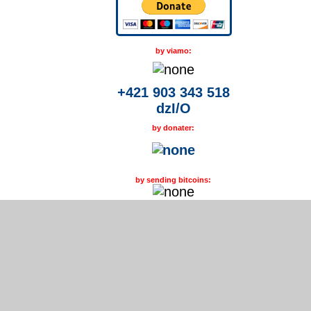
by viamo:
+421 903 343 518
dzI/O
by donater:
by sending bitcoins: