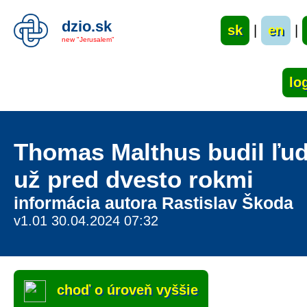
dzio.sk
sk
|
en
|
new "Jerusalem"
Thomas Malthus budil ľud
už pred dvesto rokmi
informácia autora Rastislav Škoda
v1.01 30.04.2024 07:32
choď o úroveň vyššie