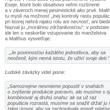
Eseje
,
ktoré bolo obsahovo veľmi rozšírené
a v záveroch menej pesimistické ako prvé. Malt
tu myslí na možnosť „inej kontroly rastu populáci
pri ktorej nehrá nijakú rolu ani necnosť, ani bied
Nazval ju „morálnou zdržanlivosťou“; v podstate
ide len o neskoršie vstupovanie do manželstva
a Malthus vysvetľuje:
„Je povinnosťou každého jednotlivca, aby sa
neoženil, kým nemá istotu, že uživí svoje deti.“
Ľudské záväzky videl jasne:
„Samozrejme nesmieme popustiť v snahách
o zvýšenie produkcie potravín, ale musíme s 
kombinovať aj druhú snahu: ak sa už raz
populácia rozrastá, musíme sa snažiť držať ju 
takej úrovni, aby sa zachovávala aspoň relatív