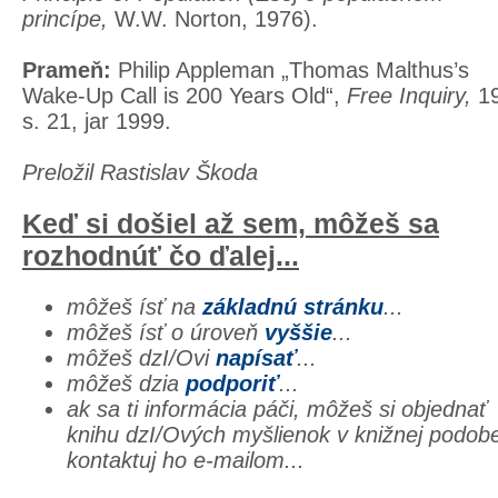
princípe,
W.W. Norton, 1976).
Prameň
:
Philip Appleman „Thomas Malthus’s
Wake-Up Call is 200 Years Old“,
Free
Inquiry
,
19
s. 21, jar 1999.
Preložil Rastislav Škoda
Keď si došiel až sem, môžeš sa
rozhodnúť čo ďalej...
môžeš ísť na
základnú stránku
...
môžeš ísť o úroveň
vyššie
...
môžeš dzI/Ovi
napísať
...
môžeš dzia
podporiť
...
ak sa ti informácia páči, môžeš si objednať
knihu dzI/Ových myšlienok v knižnej podob
kontaktuj ho e-mailom...