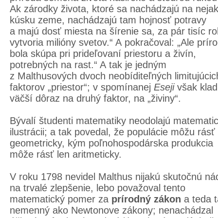
Ak zárodky života, ktoré sa nachádzajú na nej
kúsku zeme, nachádzajú tam hojnosť potravy
a majú dosť miesta na šírenie sa, za pár tisíc r
vytvoria milióny svetov.“ A pokračoval: „Ale prír
bola skúpa pri prideľovaní priestoru a živín,
potrebných na rast.“ A tak je jedným
z Malthusových dvoch neobíditeľných limitujúcic
faktorov „priestor“; v spomínanej
Eseji
však klad
väčší dôraz na druhý faktor, na „živiny“.
Bývalí študenti matematiky neodolajú matematic
ilustrácii; a tak povedal, že populácie môžu rásť
geometricky, kým poľnohospodárska produkcia
môže rásť len aritmeticky.
V roku 1798 nevidel Malthus nijakú skutočnú ná
na trvalé zlepšenie, lebo považoval tento
matematický pomer za
prírodný zákon
a teda 
nemenný ako Newtonove zákony; nenachádzal