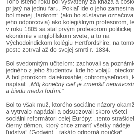
Toho istého roku bol vysvätený za kňaza a čosk
prijatý na jednu faru. Pokiaľ ide o jeho zamestna
bol menej „farárom“ (ako ho sústavne označoval
jeho odporcovia) ako kolegiálnym profesorom, l
v roku 1805 sa stal prvým profesorom politickej
ekonómie v anglofilskom svete, a to na
Východoindickom kolégiu Hertfordshire; na tomt
poste zotrval až do svojej smrti r. 1834.
Bol svedomitým učiteľom: zachovali sa poznám
jedného z jeho študentov, kde ho volajú „otecko
A bol prorokom ďalekosiahlej dobromyseľnosti, 
napísal:
„Môj konečný cieľ je zmenšiť neprávosti
a biedu medzi ľuďmi.“
Bol to však muž, ktorého sociálne názory okamž
a vytrvalo napádali a odsudzovali skoro všetci
sociálni reformátori celej Európy: „tento strašide
čierny démon, ktorý chce zmariť všetky nádeje
ľudstva” (Godwin), „takáto odporná poučka“