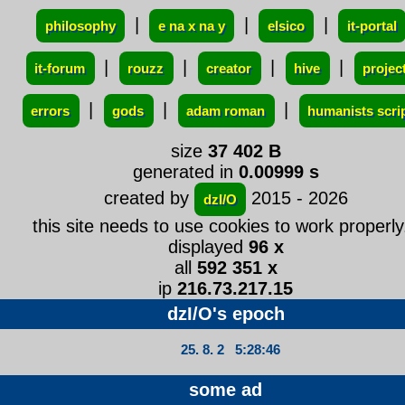
|
|
|
philosophy
e na x na y
elsico
it-portal
|
|
|
|
it-forum
rouzz
creator
hive
projec
|
|
|
errors
gods
adam roman
humanists scri
size
37 402 B
generated in
0.00999 s
created by
2015 - 2026
dzI/O
this site needs to use cookies to work properly.
displayed
96 x
all
592 351 x
ip
216.73.217.15
dzI/O's epoch
25. 8. 2 5:28:46
some ad