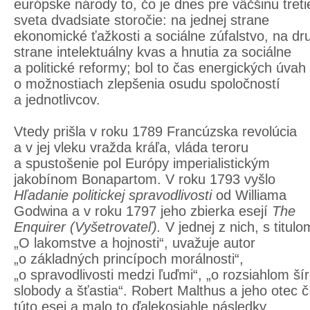
európske národy to, čo je dnes pre väčšinu tret
sveta dvadsiate storočie: na jednej strane
ekonomické ťažkosti a sociálne zúfalstvo, na dr
strane intelektuálny kvas a hnutia za sociálne
a politické reformy; bol to čas energických úvah
o možnostiach zlepšenia osudu spoločností
a jednotlivcov.
Vtedy prišla v roku 1789 Francúzska revolúcia
a v jej vleku vražda kráľa, vláda teroru
a spustošenie pol Európy imperialistickým
jakobínom Bonapartom. V roku 1793 vyšlo
Hľadanie politickej spravodlivosti
od Williama
Godwina a v roku 1797 jeho zbierka esejí
The
Enquirer
(Vyšetrovateľ).
V jednej z nich, s titulo
„O lakomstve a hojnosti“, uvažuje autor
„o základných princípoch morálnosti“,
„o spravodlivosti medzi ľuďmi“, „o rozsiahlom ší
slobody a šťastia“. Robert Malthus a jeho otec čí
túto esej a malo to ďalekosiahle následky.