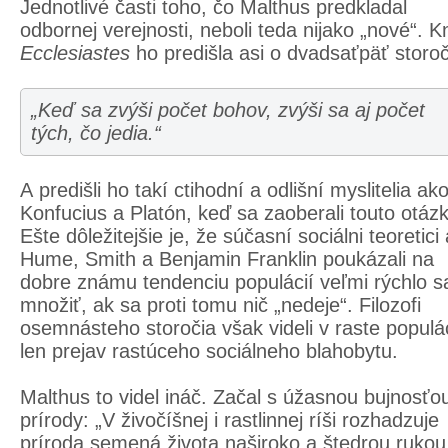
Jednotlivé časti toho, čo Malthus predkladal
odbornej verejnosti, neboli teda nijako „nové“. K
Ecclesiastes
ho predišla asi o dvadsaťpäť storoč
„Keď sa zvýši počet bohov, zvýši sa aj počet
tých, čo jedia.“
A predišli ho takí ctihodní a odlišní myslitelia ak
Konfucius a Platón, keď sa zaoberali touto otáz
Ešte dôležitejšie je, že súčasní sociálni teoretici
Hume, Smith a Benjamin Franklin poukázali na
dobre známu tendenciu populácií veľmi rýchlo s
množiť, ak sa proti tomu nič „nedeje“. Filozofi
osemnásteho storočia však videli v raste populác
len prejav rastúceho sociálneho blahobytu.
Malthus to videl ináč. Začal s úžasnou bujnosťo
prírody: „V živočíšnej i rastlinnej ríši rozhadzuje
príroda semená života naširoko a štedrou ruko