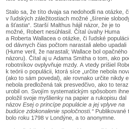
Stalo sa, že títo dvaja sa nedohodli na otázke, či
v ľudských záležitostiach možné „šírenie slobod
a šťastia“. Starší Malthus hájil názor, že je to
možné, Robert nesúhlasil. Čítal úvahy Huma
a Roberta Wallacea o otázke, či ľudské populáci
od dávnych čias počtom narastali alebo upadali
(Hume veril, že narastali; Wallace bol opačného
názoru). Čítal aj u Adama Smitha o tom, ako po
robotníkov ovplyvňuje mzdy. A vtedy prišiel Rob
k teórii o populácii, ktorá síce „určite nebola nov
(ako to sám povedal), ale rovnako určite nikdy e
nebola predložená tak presvedčivo, ako to teraz
urobil on. Svojím systematickým spôsobom ihn
položil svoje myšlienky na papier a rukopisu dal
názov
Esej o princípe populácie a jej vplyve na
budúce zdokonalenie spoločnosti.“
Publikované 
bolo roku 1798 v Londýne, a to anonymne.