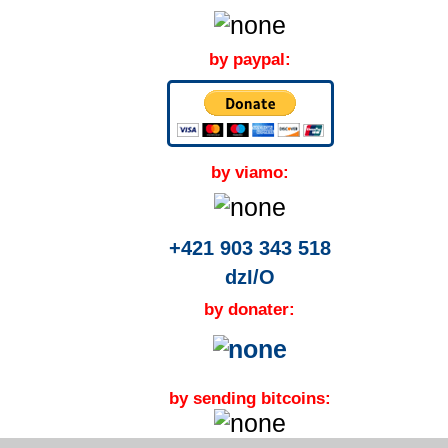
by paypal:
by viamo:
+421 903 343 518
dzI/O
by donater:
by sending bitcoins: