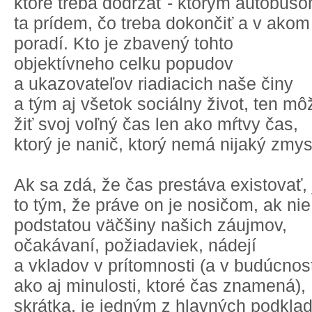
ktoré treba dodržať - ktorým autobus
ta prídem, čo treba dokončiť a v akom
poradí. Kto je zbavený tohto
objektívneho celku popudov
a ukazovateľov riadiacich naše činy
a tým aj všetok sociálny život, ten mô
žiť svoj voľný čas len ako mŕtvy čas,
ktorý je nanič, ktorý nemá nijaký zmys
Ak sa zdá, že čas prestáva existovať, 
to tým, že práve on je nosičom, ak nie
podstatou väčšiny našich záujmov,
očakávaní, požiadaviek, nádejí
a vkladov v prítomnosti (a v budúcnost
ako aj minulosti, ktoré čas znamená),
skrátka, je jedným z hlavných podkla