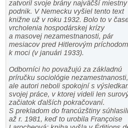
zatvoril svoje brány najväčší miestny
podnik. V Nemecku vyšiel tento text
knižne už v roku 1932. Bolo to v čas
vrcholenia hospodárskej krízy
a masovej nezamestnanosti, pár
mesiacov pred Hitlerovým príchodo
k moci (v januári 1933).
Odborníci ho považujú za základnú
príručku sociológie nezamestnanosti
ale autori neboli spokojní s výsledka
svojej práce, v ktorej videli len surov
začiatok ďalších pokračovaní.
S prekladom do francúzštiny súhlasil
až r. 1981, keď to urobila Françoise
Larocheová; kniha vyšla v Éditions d