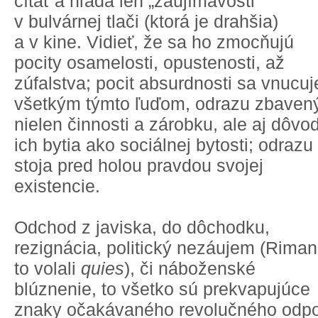
čítať a hľadá len „zaujímavosti"
v bulvárnej tlači (ktorá je drahšia)
a v kine. Vidieť, že sa ho zmocňujú
pocity osamelosti, opustenosti, až
zúfalstva; pocit absurdnosti sa vnucuj
všetkým týmto ľuďom, odrazu zbave
nielen činnosti a zárobku, ale aj dôvo
ich bytia ako sociálnej bytosti; odrazu
stoja pred holou pravdou svojej
existencie.
Odchod z javiska, do dôchodku,
rezignácia, politický nezáujem (Riman
to volali
quies
), či náboženské
blúznenie, to všetko sú prekvapujúce
znaky očakávaného revolučného odp