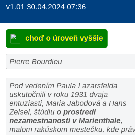
v1.01 30.04.2024 07:36
choď o úroveň vyššie
Pierre Bourdieu
Pod vedením Paula Lazarsfelda
uskutočnili v roku 1931 dvaja
entuziasti, Maria Jabodová a Hans
Zeisel, štúdiu
o prostredí
nezamestnanosti v Marienthale
,
malom rakúskom mestečku, kde prá