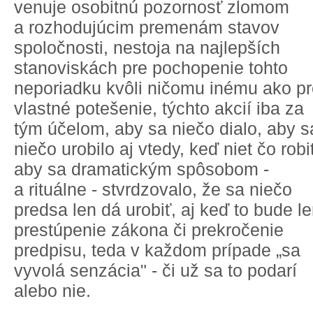
venuje osobitnú pozornosť zlomom
a rozhodujúcim premenám stavov
spoločnosti, nestoja na najlepších
stanoviskách pre pochopenie tohto
neporiadku kvôli ničomu inému ako p
vlastné potešenie, týchto akcií iba za
tým účelom, aby sa niečo dialo, aby s
niečo urobilo aj vtedy, keď niet čo robi
aby sa dramatickým spôsobom -
a rituálne - stvrdzovalo, že sa niečo
predsa len dá urobiť, aj keď to bude l
prestúpenie zákona či prekročenie
predpisu, teda v každom prípade „sa
vyvolá senzácia" - či už sa to podarí
alebo nie.