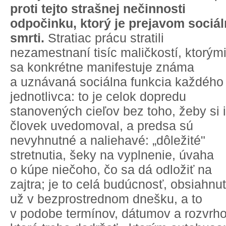
proti tejto strašnej nečinnosti
odpočinku, ktorý je prejavom sociál
smrti.
Stratiac prácu stratili
nezamestnaní tisíc maličkostí, ktorým
sa konkrétne manifestuje známa
a uznávaná sociálna funkcia každého
jednotlivca: to je celok dopredu
stanovených cieľov bez toho, žeby si 
človek uvedomoval, a predsa sú
nevyhnutné a naliehavé: „dôležité"
stretnutia, šeky na vyplnenie, úvaha
o kúpe niečoho, čo sa dá odložiť na
zajtra; je to celá budúcnosť, obsiahnu
už v bezprostrednom dnešku, a to
v podobe termínov, dátumov a rozvrho