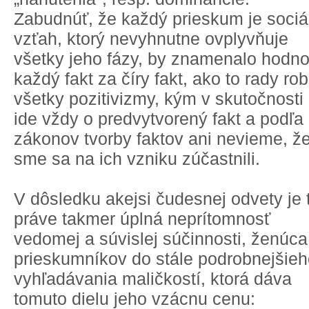
Zabudnúť, že každý prieskum je sociá
vzťah, ktorý nevyhnutne ovplyvňuje
všetky jeho fázy, by znamenalo hodnot
každý fakt za číry fakt, ako to rady rob
všetky pozitivizmy, kým v skutočnosti
ide vždy o predvytvorený fakt a podľa
zákonov tvorby faktov ani nevieme, ž
sme sa na ich vzniku zúčastnili.
V dôsledku akejsi čudesnej odvety je 
práve takmer úplná neprítomnosť
vedomej a súvislej súčinnosti, ženúca
prieskumníkov do stále podrobnejšie
vyhľadávania maličkostí, ktorá dáva
tomuto dielu jeho vzácnu cenu: