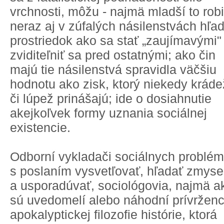
vrchnosti, môžu - najmä mladší to robi
neraz aj v zúfalých násilenstvách hľa
prostriedok ako sa stať „zaujímavými" 
zviditeľniť sa pred ostatnými; ako čin
majú tie násilenstvá spravidla väčšiu
hodnotu ako zisk, ktorý niekedy kráde
či lúpež prinášajú; ide o dosiahnutie
akejkoľvek formy uznania sociálnej
existencie.
Odborní vykladači sociálnych problé
s poslaním vysvetľovať, hľadať zmyse
a usporadúvať, sociológovia, najmä a
sú uvedomelí alebo náhodní prívrženc
apokalyptickej filozofie histórie, ktorá