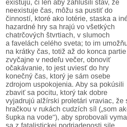
existujú, či len aby zahlušili stav, že
neexistuje čas, môžu sa pustiť do
činností, ktoré ako lotérie, staska a in
hazardné hry sa hrajú vo všetkých
chatrčových štvrtiach, v slumoch
a favelách celého sveta; to im umožň
na krátky čas, totiž až do konca partie
zvyčajne v nedeľu večer, obnoviť
očakávanie, to jest uviesť do hry
konečný čas, ktorý je sám osebe
zdrojom uspokojenia. Aby sa pokúsili
zbaviť sa pocitu, ktorý tak dobre
vyjadrujú alžírski proletári vraviac, že
hračkou v rukách cudzích síl („som a
šupka na vode"), aby sprobovali vyma
sa z fatalistickej podriadenosti sile