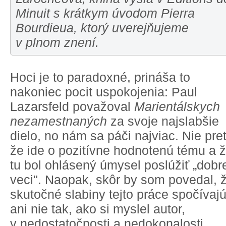
Minuit s krátkym úvodom Pierra
Bourdieua, ktorý uverejňujeme
v plnom znení.
Hoci je to paradoxné, prináša to
nakoniec pocit uspokojenia: Paul
Lazarsfeld považoval
Marientálskych
nezamestnaných
za svoje najslabšie
dielo, no nám sa páči najviac. Nie pre
že ide o pozitívne hodnotenú tému a 
tu bol ohlásený úmysel poslúžiť „dobr
veci". Naopak, skôr by som povedal, 
skutočné slabiny tejto práce spočívaj
ani nie tak, ako si myslel autor,
v nedostatočnosti a nedokonalosti