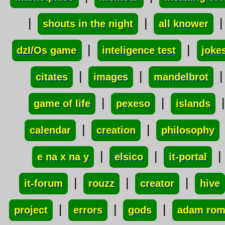
|
|
|
shouts in the night
all knower
|
|
dzI/Os game
inteligence test
joke
|
|
|
citates
images
mandelbrot
|
|
|
game of life
pexeso
islands
|
|
calendar
creation
philosophy
|
|
|
e na x na y
elsico
it-portal
|
|
|
it-forum
rouzz
creator
hive
|
|
|
project
errors
gods
adam ro