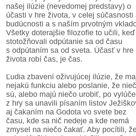
našej ilúzie (nevedomej predstavy) o
účasti v hre života, v celej súčasnosti 
budúcnosti a s naším prvotným vklad
Všetky doterajšie filozofie to učili, keď
stotožňovali odpútanie sa od času
s odpútaním sa od sveta. Účasť v hre
života robí čas, je čas.
Ľudia zbavení oživujúcej ilúzie, že ma
nejakú funkciu alebo poslanie, že nie
sú, alebo majú niečo urobiť, po vylúče
z hry sa unavili písaním listov Ježiško
aj čakaním na Godota vo svete bez
času, kde sa nič nedeje a kde nemá
zmysel na niečo čakať. Aby pocítili, ž