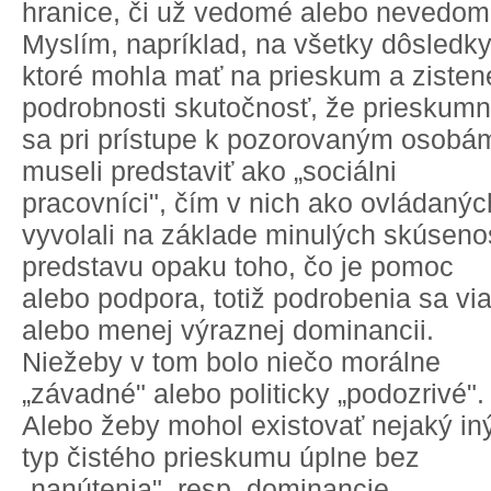
hranice, či už vedomé alebo nevedom
Myslím, napríklad, na všetky dôsledky
ktoré mohla mať na prieskum a zisten
podrobnosti skutočnosť, že prieskumn
sa pri prístupe k pozorovaným osobá
museli predstaviť ako „sociálni
pracovníci", čím v nich ako ovládanýc
vyvolali na základe minulých skúseno
predstavu opaku toho, čo je pomoc
alebo podpora, totiž podrobenia sa vi
alebo menej výraznej dominancii.
Niežeby v tom bolo niečo morálne
„závadné" alebo politicky „podozrivé".
Alebo žeby mohol existovať nejaký in
typ čistého prieskumu úplne bez
„nanútenia", resp. dominancie.