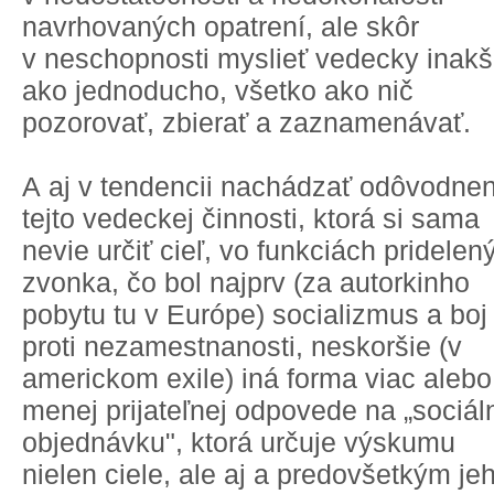
navrhovaných opatrení, ale skôr
v neschopnosti myslieť vedecky inakš
ako jednoducho, všetko ako nič
pozorovať, zbierať a zaznamenávať.
A aj v tendencii nachádzať odôvodnen
tejto vedeckej činnosti, ktorá si sama
nevie určiť cieľ, vo funkciách pridelen
zvonka, čo bol najprv (za autorkinho
pobytu tu v Európe) socializmus a boj
proti nezamestnanosti, neskoršie (v
americkom exile) iná forma viac alebo
menej prijateľnej odpovede na „sociál
objednávku", ktorá určuje výskumu
nielen ciele, ale aj a predovšetkým je