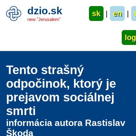
dzio.sk
sk
|
en
|
new "Jerusalem"
Tento strašný
odpočinok, ktorý je
prejavom sociálnej
smrti
informácia autora Rastislav
Škoda