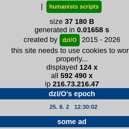
|
humanists scripts
size
37 180 B
generated in
0.01658 s
created by
2015 - 2026
dzI/O
this site needs to use cookies to wo
properly...
displayed
124 x
all
592 490 x
ip
216.73.216.47
dzI/O's epoch
25. 8. 2 12:30:03
some ad