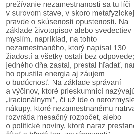
prežívanie nezamestnanosti sa tu líči
v surovom stave, v skoro metafyzicke
pravde o skúsenosti opustenosti. Na
základe životopisov alebo svedectiev 
myslím, napríklad, na tohto
nezamestnaného, ktorý napísal 130
žiadostí a všetky ostali bez odpovede
jedného dňa zastal, prestal hľadať, na
ho opustila energia aj záujem
o budúcnosť. Na základe správaní
a výčinov, ktoré prieskumníci nazývaj
„iracionálnymi", či už ide o nerozmysl
nákupy, ktoré nezamestnanému natrv
rozvrátia mesačný rozpočet, alebo
o politické noviny, ktoré naraz prestan