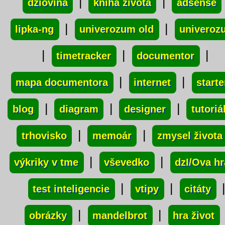
|
|
dziovina
kniha života
adsense
|
|
lipka-ng
univerozum old
univeroz
|
|
|
timetracker
documentor
|
|
mapa documentora
internet
starte
|
|
|
blog
diagram
designer
tutoriá
|
|
trhovisko
memoár
zmysel života
|
|
výkriky v tme
vševedko
dzI/Ova hr
|
|
test inteligencie
vtipy
citáty
|
|
obrázky
mandelbrot
hra život