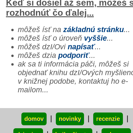
Keď si došiel až sem, môžeš 
rozhodnúť čo ďalej...
môžeš ísť na
základnú stránku
...
môžeš ísť o úroveň
vyššie
...
môžeš dzI/Ovi
napísať
...
môžeš dzia
podporiť
...
ak sa ti informácia páči, môžeš si
objednať knihu dzI/Ových myšlien
v knižnej podobe, kontaktuj ho e-
mailom...
xxx
|
|
|
domov
novinky
recenzie