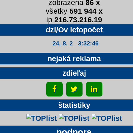
zobrazená
86 x
všetky
591 944 x
ip
216.73.216.19
dzI/Ov letopočet
24. 8. 2 3:32:46
nejaká reklama
zdieľaj
štatistiky
podpora