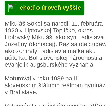
choď o úroveň vyššie
Mikuláš Sokol sa narodil 11. februára
1920 v Liptovskej Tepličke, okres
Liptovský Mikuláš, ako syn Ladislava 
Jozefíny (domácej). Raz sa otec udáv
ako zomretý Ladislav a matka ako
učiteľka. Bol slovenskej národnosti a
evanjelik augsburského vyznania.
Maturoval v roku 1939 na III.
slovenskom štátnom reálnom gymnáz
v Bratislave.
Veterinárstvo začal študovať na VŠV 