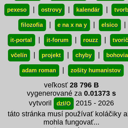
|
|
|
pexeso
ostrovy
kalendár
tvor
|
|
|
filozofia
e na x na y
elsico
|
|
|
it-portal
it-forum
rouzz
tvori
|
|
|
včelín
projekt
chyby
bohovia
|
adam roman
zošity humanistov
veľkosť
28 796 B
vygenerované za
0.01373 s
vytvoril
2015 - 2026
dzI/O
táto stránka musí používať koláčiky 
mohla fungovať...