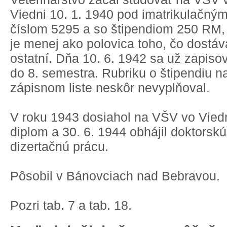
Viedni 10. 1. 1940 pod imatrikulačný
číslom 5295 a so štipendiom 250 RM,
je menej ako polovica toho, čo dostáva
ostatní. Dňa 10. 6. 1942 sa už zapiso
do 8. semestra. Rubriku o štipendiu n
zápisnom liste neskôr nevyplňoval.
V roku 1943 dosiahol na VŠV vo Vied
diplom a 30. 6. 1944 obhájil doktorskú
dizertačnú prácu.
Pôsobil v Bánovciach nad Bebravou.
Pozri
tab. 7
a
tab. 18
.