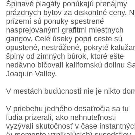
Špinavé plagáty ponúkajú prenájmy
prázdnych bytov za diskontné ceny. 
prízemí sú ponuky spestrené
nasprejovanými grafitmi miestnych
gangov. Celé úseky popri ceste sú
opustené, nestrážené, pokryté kaluža
špiny od zimných búrok, ktoré ešte
nedávno bičovali kalifornskú dolinu S
Joaquin Valley.
V mestách budúcnosti nie je nikto do
V priebehu jedného desaťročia sa tu
ľudia prizerali, ako nehnuteľnosti
vyzývali skutočnosť v čase instantnýc
(v momente vznikajúcich) susedstiev,