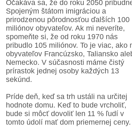
Očakáva sa, že do roku 2050 pribudn
Spojeným štátom imigráciou a
prirodzenou pôrodnosťou ďalších 100
miliónov obyvateľov. Ak mi neveríte,
spomeňte si, že od roku 1970 nás
pribudlo 105 miliónov. To je viac, ako
obyvateľov Francúzsko, Taliansko ale
Nemecko. V súčasnosti máme čistý
prírastok jednej osoby každých 13
sekúnd.
Príde deň, keď sa trh ustáli na určitej
hodnote domu. Keď to bude vrcholiť,
bude si môcť dovoliť len 11 % ľudí v
tomto údolí mať dom priemernej ceny.