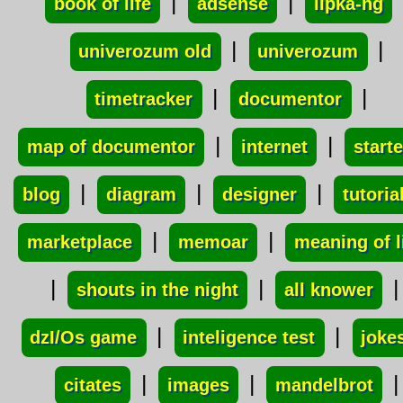
|
|
book of life
adsense
lipka-ng
|
|
univerozum old
univerozum
|
|
timetracker
documentor
|
|
map of documentor
internet
starte
|
|
|
blog
diagram
designer
tutoria
|
|
marketplace
memoar
meaning of l
|
|
|
shouts in the night
all knower
|
|
dzI/Os game
inteligence test
joke
|
|
|
citates
images
mandelbrot