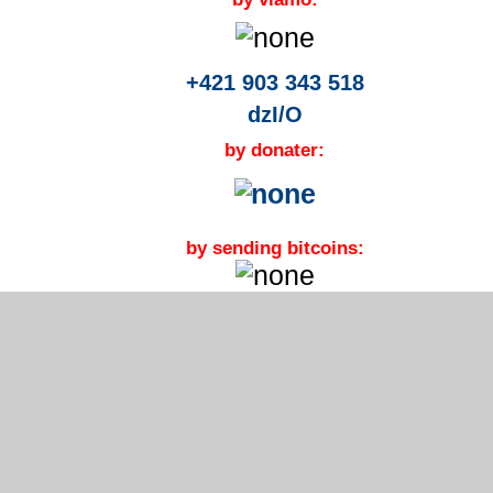
+421 903 343 518
dzI/O
by donater:
by sending bitcoins: