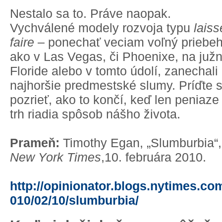
Nestalo sa to. Práve naopak.
Vychválené modely rozvoja typu
laiss
faire
– ponechať veciam voľný priebeh
ako v Las Vegas, či Phoenixe, na južn
Floride alebo v tomto údolí, zanechali
najhoršie predmestské slumy. Príďte 
pozrieť, ako to končí, keď len peniaze
trh riadia spôsob nášho života.
Prameň:
Timothy Egan, „Slumburbia“,
New York Times
,10. februára 2010.
http://opinionator.blogs.nytimes.co
010/02/10/slumburbia/