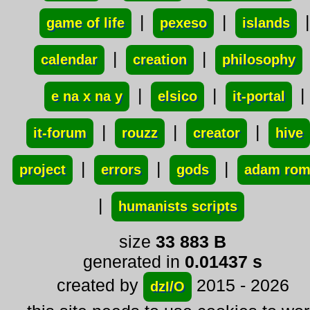
|
|
|
game of life
pexeso
islands
|
|
calendar
creation
philosophy
|
|
|
e na x na y
elsico
it-portal
|
|
|
it-forum
rouzz
creator
hive
|
|
|
project
errors
gods
adam ro
|
humanists scripts
size
33 883 B
generated in
0.01437 s
created by
2015 - 2026
dzI/O