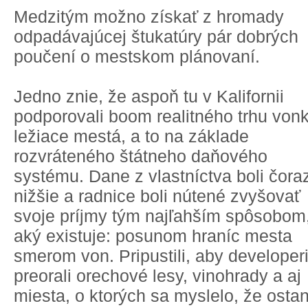
Medzitým možno získať z hromady
odpadávajúcej štukatúry pár dobrých
poučení o mestskom plánovaní.
Jedno znie, že aspoň tu v Kalifornii
podporovali boom realitného trhu von
ležiace mestá, a to na základe
rozvráteného štátneho daňového
systému. Dane z vlastníctva boli čora
nižšie a radnice boli nútené zvyšovať
svoje príjmy tým najľahším spôsobom
aký existuje: posunom hraníc mesta
smerom von. Pripustili, aby developer
preorali orechové lesy, vinohrady a aj
miesta, o ktorých sa myslelo, že osta