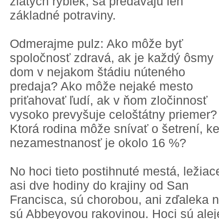
zlatých rybiek, sa predávajú len
základné potraviny.
Odmerajme pulz: Ako môže byť
spoločnosť zdravá, ak je každý ôsmy
dom v nejakom štádiu núteného
predaja? Ako môže nejaké mesto
priťahovať ľudí, ak v ňom zločinnosť
vysoko prevyšuje celoštátny priemer?
Ktorá rodina môže snívať o šetrení, k
nezamestnanosť je okolo 16 %?
No hoci tieto postihnuté mestá, ležiac
asi dve hodiny do krajiny od San
Francisca, sú chorobou, ani zďaleka n
sú Abbeyovou rakovinou. Hoci sú alej