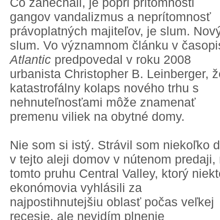
Čo zanechali, je popri prítomnosti
gangov vandalizmus a neprítomnosť
právoplatných majiteľov, je slum. Nov
slum. Vo významnom článku v časopi
Atlantic
predpovedal v roku 2008
urbanista Christopher B. Leinberger, ž
katastrofálny kolaps nového trhu s
nehnuteľnosťami môže znamenať
premenu viliek na obytné domy.
Nie som si istý. Strávil som niekoľko d
v tejto aleji domov v nútenom predaji,
tomto pruhu Central Valley, ktorý niekt
ekonómovia vyhlásili za
najpostihnutejšiu oblasť počas veľkej
recesie, ale nevidím plnenie