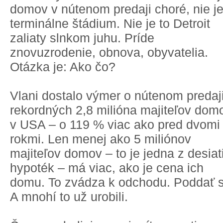
domov v nútenom predaji choré, nie je
terminálne štádium. Nie je to Detroit
zaliaty slnkom juhu. Príde
znovuzrodenie, obnova, obyvatelia.
Otázka je: Ako čo?
Vlani dostalo výmer o nútenom predaj
rekordných 2,8 milióna majiteľov dom
v USA – o 119 % viac ako pred dvomi
rokmi. Len menej ako 5 miliónov
majiteľov domov – to je jedna z desiat
hypoték – má viac, ako je cena ich
domu. To zvádza k odchodu. Poddať s
A mnohí to už urobili.