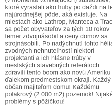
ktoré vyrastali ako huby po daždi na t
najúrodnejšej pôde, aká existuje. Na
miestach ako Lathrop, Manteca a Tra
sa počet obyvateľov za tých 10 rokov
temer zdvojnásobil a ceny domov sa
strojnásobili. Po nadýchnutí tohto héli
zvodných nehnuteľností niektorí
projektanti a ich hlásne trúby v
mestských stavebných referátoch
zdravili tento boom ako novú Ameriku
ďalekom predmestskom okraji. Každý
občan majiteľom domu! Každému
polakrový (2 000 m2) pozemok! Nijak
problémy s pôžičkou!