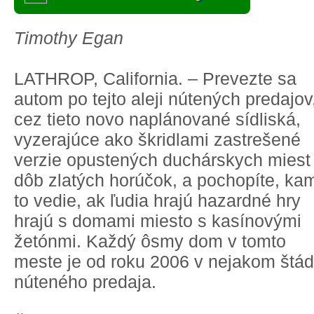
Timothy Egan
LATHROP, California. – Prevezte sa
autom po tejto aleji nútených predajov
cez tieto novo naplánované sídliská,
vyzerajúce ako škridlami zastrešené
verzie opustených duchárskych miest
dôb zlatých horúčok, a pochopíte, ka
to vedie, ak ľudia hrajú hazardné hry
hrajú s domami miesto s kasínovými
žetónmi. Každý ôsmy dom v tomto
meste je od roku 2006 v nejakom štád
núteného predaja.