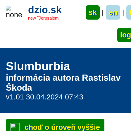
dzio.sk
sk
|
en
|
new "Jerusalem"
Slumburbia
informácia autora Rastislav
Škoda
v1.01 30.04.2024 07:43
choď o úroveň vyššie