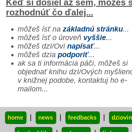
Keď si došiel až sem, môžeš 
rozhodnúť čo ďalej...
môžeš ísť na
základnú stránku
...
môžeš ísť o úroveň
vyššie
...
môžeš dzI/Ovi
napísať
...
môžeš dzia
podporiť
...
ak sa ti informácia páči, môžeš si
objednať knihu dzI/Ových myšlien
v knižnej podobe, kontaktuj ho e-
mailom...
xxx
|
|
|
home
news
feedbacks
dziovi