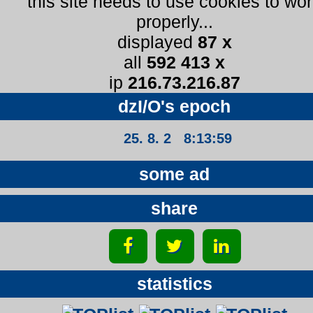
this site needs to use cookies to wo
properly...
displayed
87 x
all
592 413 x
ip
216.73.216.87
dzI/O's epoch
25. 8. 2 8:14:00
some ad
share
statistics