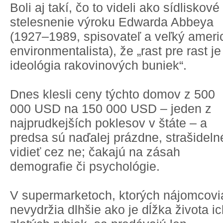
Boli aj takí, čo to videli ako sídliskové
stelesnenie výroku Edwarda Abbeya
(1927–1989, spisovateľ a veľký ameri
environmentalista), že „rast pre rast je
ideológia rakovinových buniek“.
Dnes klesli ceny týchto domov z 500
000 USD na 150 000 USD – jeden z
najprudkejších poklesov v štáte – a
predsa sú naďalej prázdne, strašideln
vidieť cez ne; čakajú na zásah
demografie či psychológie.
V supermarketoch, ktorých nájomcovi
nevydržia dlhšie ako je dĺžka života i