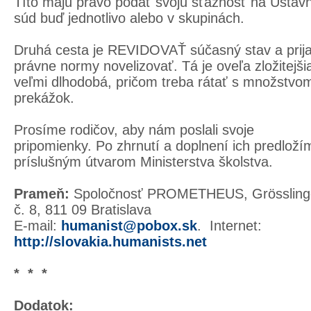
Títo majú právo podať svoju sťažnosť na Ústav
súd buď jednotlivo alebo v skupinách.
Druhá cesta je REVIDOVAŤ súčasný stav a prija
právne normy novelizovať. Tá je oveľa zložitejši
veľmi dlhodobá, pričom treba rátať s množstvo
prekážok.
Prosíme rodičov, aby nám poslali svoje
pripomienky. Po zhrnutí a doplnení ich predloží
príslušným útvarom Ministerstva školstva.
Prameň:
Spoločnosť PROMETHEUS, Grössling
č. 8, 811 09 Bratislava
E-mail:
humanist@pobox.sk
. Internet:
http://slovakia.humanists.net
* * *
Dodatok: