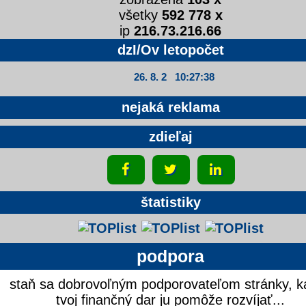
všetky
592 778 x
ip
216.73.216.66
dzI/Ov letopočet
26. 8. 2 10:27:39
nejaká reklama
zdieľaj
štatistiky
podpora
staň sa dobrovoľným podporovateľom stránky, k
tvoj finančný dar ju pomôže rozvíjať...