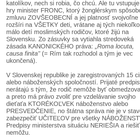
katolíkov, nech si robia, čo chcú. Ale tu vstupuj
hry minister FRONC, ktorý žonglérskym spôso
zmluvu ZOVŠEOBECNÍ a jej platnosť svojvoľne
rozšíri na VŠETKY deti, vrátane aj tých niekoľko
málo detí moslimských rodičov, ktoré žijú na
Slovensku. Zo zásuvky sa vytiahla stredoveká
zásada KANONICKÉHO práva:
„Roma locuta,
causa finita"
(= Rím tak rozhodol a tým je vec
ukončená).
V Slovenskej republike je zaregistrovaných 15 ci
alebo náboženských spoločností. Prijaté predpis
nerátajú s tým, že rodič nemôže byť obmedzov
a preto má právo zvoliť pre vzdelávanie svojho
dieťaťa KTORÉKOĽVEK náboženstvo alebo
PRESVEDČENIE, no štátna správa nie je v stav
zabezpečiť UČITEĽOV pre všetky NÁBOŽENST
Predpisy ministerstva situáciu NERIEŠIA a riešiť
nemôžu.