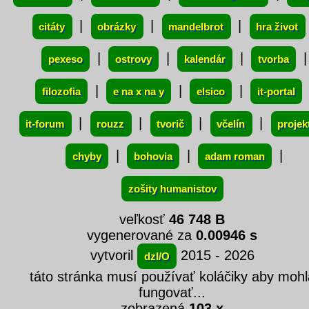
|
|
|
citáty
obrázky
mandelbrot
hra život
|
|
|
|
pexeso
ostrovy
kalendár
tvorba
|
|
|
filozofia
e na x na y
elsico
it-portal
|
|
|
|
it-forum
rouzz
tvorič
včelín
projek
|
|
|
chyby
bohovia
adam roman
zošity humanistov
veľkosť
46 748 B
vygenerované za
0.00946 s
vytvoril
2015 - 2026
dzI/O
táto stránka musí používať koláčiky aby mohl
fungovať...
zobrazená
103 x