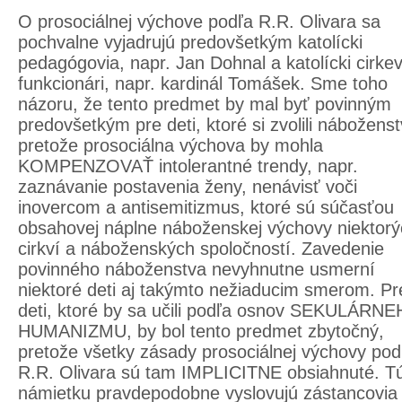
O prosociálnej výchove podľa R.R. Olivara sa
pochvalne vyjadrujú predovšetkým katolícki
pedagógovia, napr. Jan Dohnal a katolícki cirke
funkcionári, napr. kardinál Tomášek. Sme toho
názoru, že tento predmet by mal byť povinným
predovšetkým pre deti, ktoré si zvolili náboženst
pretože prosociálna výchova by mohla
KOMPENZOVAŤ intolerantné trendy, napr.
zaznávanie postavenia ženy, nenávisť voči
inovercom a antisemitizmus, ktoré sú súčasťou
obsahovej náplne náboženskej výchovy niektorý
cirkví a náboženských spoločností. Zavedenie
povinného náboženstva nevyhnutne usmerní
niektoré deti aj takýmto nežiaducim smerom. Pr
deti, ktoré by sa učili podľa osnov SEKULÁRN
HUMANIZMU, by bol tento predmet zbytočný,
pretože všetky zásady prosociálnej výchovy pod
R.R. Olivara sú tam IMPLICITNE obsiahnuté. T
námietku pravdepodobne vyslovujú zástancovia