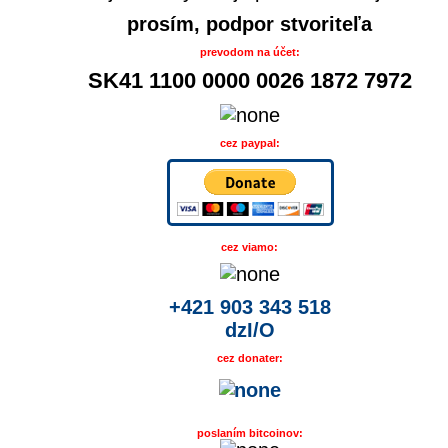
prosím, podpor stvoriteľa
prevodom na účet:
SK41 1100 0000 0026 1872 7972
cez paypal:
cez viamo:
+421 903 343 518
dzI/O
cez donater:
poslaním bitcoinov: