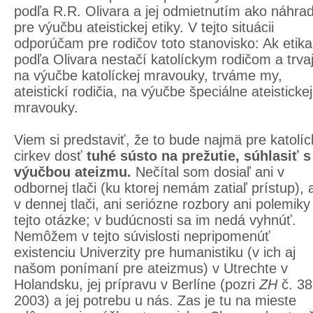
podľa R.R. Olivara a jej odmietnutím ako náhra
pre výučbu ateistickej etiky. V tejto situácii
odporúčam pre rodičov toto stanovisko: Ak etika
podľa Olivara nestačí katolíckym rodičom a trva
na výučbe katolíckej mravouky, trváme my,
ateistickí rodičia, na výučbe špeciálne ateistickej
mravouky.
Viem si predstaviť, že to bude najmä pre katolí
cirkev dosť
tuhé sústo na prežutie, súhlasiť s
výučbou ateizmu.
Nečítal som dosiaľ ani v
odbornej tlači (ku ktorej nemám zatiaľ prístup), 
v dennej tlači, ani seriózne rozbory ani polemiky
tejto otázke; v budúcnosti sa im nedá vyhnúť.
Nemôžem v tejto súvislosti nepripomenúť
existenciu Univerzity pre humanistiku (v ich aj
našom ponímaní pre ateizmus) v Utrechte v
Holandsku, jej prípravu v Berlíne (pozri
ZH
č. 38,
2003) a jej potrebu u nás. Zas je tu na mieste