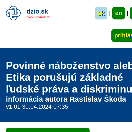
dzio.sk
sk
|
en
|
nový "Jeruzalem"
Povinné náboženstvo ale
Etika porušujú základné
ľudské práva a diskriminu
informácia autora Rastislav Škoda
v1.01 30.04.2024 07:35