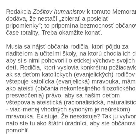
Redakcia
Zošitov humanistov
k tomuto Memora
dodáva, že nestačí „zbierať a posielať
pripomienky"; to pripomína bezmocnosť občano
čase totality. Treba okamžite konať.
Musia sa nájsť občania-rodičia, ktorí pôjdu za
riaditeľom a učiteľmi školy, na ktorú chodia ich d
aby si s nimi pohovorili o etickej výchove svojich
detí. Rodičia, ktorí vyslovia konkrétnu požiadavk
ak sa deťom katolíckych (evanjelických) rodičov
vštepuje katolícka (evanjelická) mravouka, má
ako ateisti (občania nekonfesijného filozofického
presvedčenia) právo, aby sa našim deťom
vštepovala ateistická (racionalistická, naturalisti
- viac-menej vhodných synoným je neúrekom)
mravouka. Existuje. Že neexistuje? Tak ju vytvor
nato ste tu ako štátni úradníci, aby ste občanovi
pomohli!