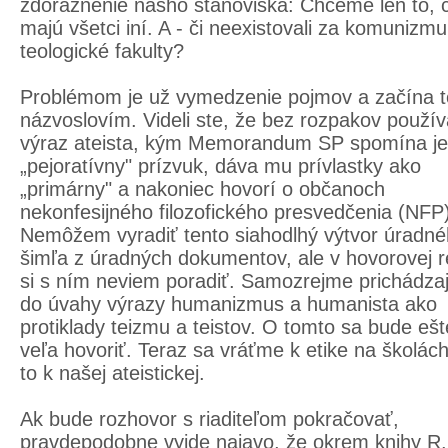
zdôraznenie nášho stanoviska: Chceme len to, 
majú všetci iní. A - či neexistovali za komunizmu
teologické fakulty?
Problémom je už vymedzenie pojmov a začína t
názvoslovím. Videli ste, že bez rozpakov použí
výraz ateista, kým Memorandum SP spomína j
„pejoratívny" prízvuk, dáva mu prívlastky ako
„primárny" a nakoniec hovorí o občanoch
nekonfesijného filozofického presvedčenia (NFP)
Nemôžem vyradiť tento siahodlhý výtvor úradn
šimľa z úradných dokumentov, ale v hovorovej r
si s ním neviem poradiť. Samozrejme prichádza
do úvahy výrazy humanizmus a humanista ako
protiklady teizmu a teistov. O tomto sa bude ešt
veľa hovoriť. Teraz sa vráťme k etike na školách
to k našej ateistickej.
Ak bude rozhovor s riaditeľom pokračovať,
pravdepodobne vyjde najavo, že okrem knihy R.