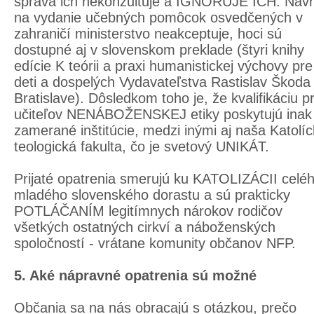
správa ich nekonzultuje a IGNORUJE ICH. Náv
na vydanie učebných pomôcok osvedčených v
zahraničí ministerstvo neakceptuje, hoci sú
dostupné aj v slovenskom preklade (štyri knihy
edície K teórii a praxi humanistickej výchovy pre
deti a dospelých Vydavateľstva Rastislav Škoda
Bratislave). Dôsledkom toho je, že kvalifikáciu p
učiteľov NENÁBOŽENSKEJ etiky poskytujú inak
zamerané inštitúcie, medzi inými aj naša Katolí
teologická fakulta, čo je svetový UNIKÁT.
Prijaté opatrenia smerujú ku KATOLIZÁCII celé
mladého slovenského dorastu a sú prakticky
POTLÁČANÍM legitímnych nárokov rodičov
všetkých ostatných cirkví a náboženských
spoločností - vrátane komunity občanov NFP.
5. Aké nápravné opatrenia sú možné
Občania sa na nás obracajú s otázkou, prečo