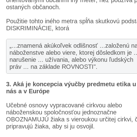
orientovanými občanmi iný meter, než používa p
ostaných občanoch.
Použitie tohto iného metra spĺňa skutkovú podst
DISKRIMINÁCIE, ktorá
„...znamená akúkoľvek odlišnosť ...založenú n
náboženstve alebo viere, ktorej dôsledkom je ..
narušenie ... užívania, alebo výkonu ľudských
práv ... na základe ROVNOSTI".
3. Aká je koncepcia výučby predmetu etika u
nás a v Európe
Učebné osnovy vypracované cirkvou alebo
náboženskou spoločnosťou jednoznačne
OBOZNAMUJÚ žiaka s vieroukou určitej cirkvi, 
pripravujú žiaka, aby si ju osvojil.