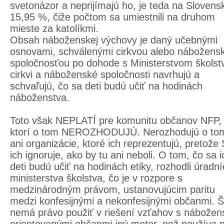
svetonázor a neprijímajú ho, je teda na Slovens
15,95 %, čiže počtom sa umiestnili na druhom
mieste za katolíkmi.
Obsah náboženskej výchovy je daný učebnými
osnovami, schválenými cirkvou alebo nábožens
spoločnosťou po dohode s Ministerstvom školst
cirkvi a náboženské spoločnosti navrhujú a
schvaľujú, čo sa deti budú učiť na hodinách
náboženstva.
Toto však NEPLATÍ pre komunitu občanov NFP,
ktorí o tom NEROZHODUJÚ. Nerozhodujú o to
ani organizácie, ktoré ich reprezentujú, pretože
ich ignoruje, ako by tu ani neboli. O tom, čo sa i
deti budú učiť na hodinách etiky, rozhodli úradní
ministerstva školstva, čo je v rozpore s
medzinárodným právom, ustanovujúcim paritu
medzi konfesijnými a nekonfesijnými občanmi. Š
nemá právo použiť v riešení vzťahov s nábožen