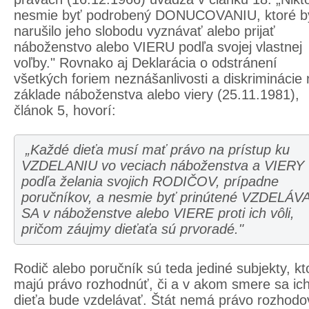
nesmie byť podrobený DONUCOVANIU, ktoré b
narušilo jeho slobodu vyznávať alebo prijať
náboženstvo alebo VIERU podľa svojej vlastnej
voľby." Rovnako aj Deklarácia o odstránení
všetkých foriem neznášanlivosti a diskriminácie
základe náboženstva alebo viery (25.11.1981),
článok 5, hovorí:
„Každé dieťa musí mať právo na prístup ku
VZDELANIU vo veciach náboženstva a VIERY
podľa želania svojich RODIČOV, prípadne
poručníkov, a nesmie byť prinútené VZDELÁV
SA v náboženstve alebo VIERE proti ich vôli,
pričom záujmy dieťaťa sú prvoradé."
Rodič alebo poručník sú teda jediné subjekty, kt
majú právo rozhodnúť, či a v akom smere sa ic
dieťa bude vzdelávať. Štát nemá právo rozhodo