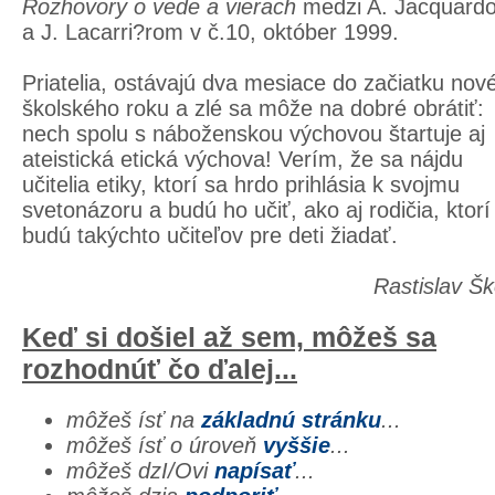
Rozhovory o vede a vierach
medzi A. Jacquard
a J. Lacarri?rom v č.10, október 1999.
Priatelia, ostávajú dva mesiace do začiatku nov
školského roku a zlé sa môže na dobré obrátiť:
nech spolu s náboženskou výchovou štartuje aj
ateistická etická výchova! Verím, že sa nájdu
učitelia etiky, ktorí sa hrdo prihlásia k svojmu
svetonázoru a budú ho učiť, ako aj rodičia, ktorí
budú takýchto učiteľov pre deti žiadať.
Rastislav Š
Keď si došiel až sem, môžeš sa
rozhodnúť čo ďalej...
môžeš ísť na
základnú stránku
...
môžeš ísť o úroveň
vyššie
...
môžeš dzI/Ovi
napísať
...