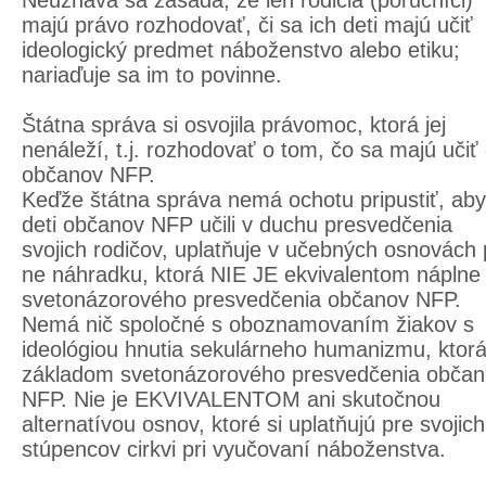
Neuznáva sa zásada, že len rodičia (poručníci)
majú právo rozhodovať, či sa ich deti majú učiť
ideologický predmet náboženstvo alebo etiku;
nariaďuje sa im to povinne.
Štátna správa si osvojila právomoc, ktorá jej
nenáleží, t.j. rozhodovať o tom, čo sa majú učiť 
občanov NFP.
Keďže štátna správa nemá ochotu pripustiť, aby
deti občanov NFP učili v duchu presvedčenia
svojich rodičov, uplatňuje v učebných osnovách 
ne náhradku, ktorá NIE JE ekvivalentom náplne
svetonázorového presvedčenia občanov NFP.
Nemá nič spoločné s oboznamovaním žiakov s
ideológiou hnutia sekulárneho humanizmu, ktorá
základom svetonázorového presvedčenia obča
NFP. Nie je EKVIVALENTOM ani skutočnou
alternatívou osnov, ktoré si uplatňujú pre svojich
stúpencov cirkvi pri vyučovaní náboženstva.