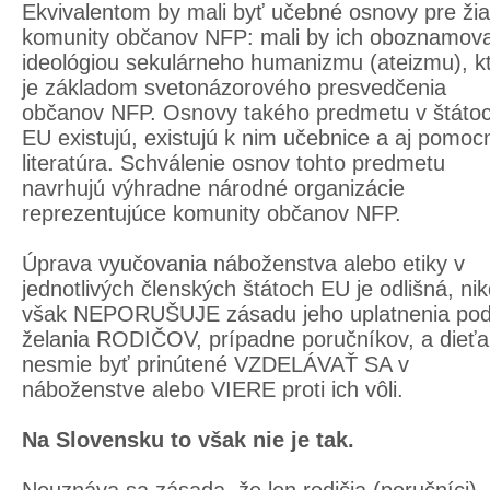
Ekvivalentom by mali byť učebné osnovy pre ži
komunity občanov NFP: mali by ich oboznamova
ideológiou sekulárneho humanizmu (ateizmu), k
je základom svetonázorového presvedčenia
občanov NFP. Osnovy takého predmetu v štáto
EU existujú, existujú k nim učebnice a aj pomoc
literatúra. Schválenie osnov tohto predmetu
navrhujú výhradne národné organizácie
reprezentujúce komunity občanov NFP.
Úprava vyučovania náboženstva alebo etiky v
jednotlivých členských štátoch EU je odlišná, ni
však NEPORUŠUJE zásadu jeho uplatnenia pod
želania RODIČOV, prípadne poručníkov, a dieťa
nesmie byť prinútené VZDELÁVAŤ SA v
náboženstve alebo VIERE proti ich vôli.
Na Slovensku to však nie je tak.