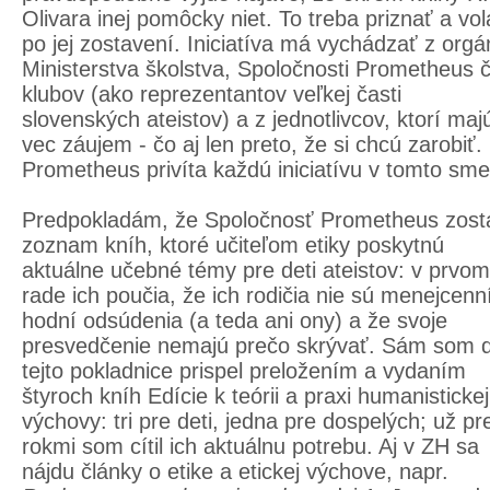
Olivara inej pomôcky niet. To treba priznať a vol
po jej zostavení. Iniciatíva má vychádzať z org
Ministerstva školstva, Spoločnosti Prometheus či
klubov (ako reprezentantov veľkej časti
slovenských ateistov) a z jednotlivcov, ktorí maj
vec záujem - čo aj len preto, že si chcú zarobiť.
Prometheus privíta každú iniciatívu v tomto sme
Predpokladám, že Spoločnosť Prometheus zost
zoznam kníh, ktoré učiteľom etiky poskytnú
aktuálne učebné témy pre deti ateistov: v prvom
rade ich poučia, že ich rodičia nie sú menejcenn
hodní odsúdenia (a teda ani ony) a že svoje
presvedčenie nemajú prečo skrývať. Sám som 
tejto pokladnice prispel preložením a vydaním
štyroch kníh Edície k teórii a praxi humanistickej
výchovy: tri pre deti, jedna pre dospelých; už pr
rokmi som cítil ich aktuálnu potrebu. Aj v ZH sa
nájdu články o etike a etickej výchove, napr.