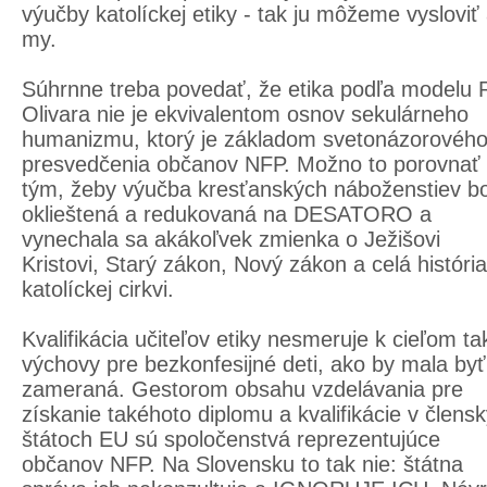
výučby katolíckej etiky - tak ju môžeme vysloviť 
my.
Súhrnne treba povedať, že etika podľa modelu 
Olivara nie je ekvivalentom osnov sekulárneho
humanizmu, ktorý je základom svetonázorovéh
presvedčenia občanov NFP. Možno to porovnať
tým, žeby výučba kresťanských náboženstiev bo
oklieštená a redukovaná na DESATORO a
vynechala sa akákoľvek zmienka o Ježišovi
Kristovi, Starý zákon, Nový zákon a celá história
katolíckej cirkvi.
Kvalifikácia učiteľov etiky nesmeruje k cieľom ta
výchovy pre bezkonfesijné deti, ako by mala byť
zameraná. Gestorom obsahu vzdelávania pre
získanie takéhoto diplomu a kvalifikácie v člens
štátoch EU sú spoločenstvá reprezentujúce
občanov NFP. Na Slovensku to tak nie: štátna