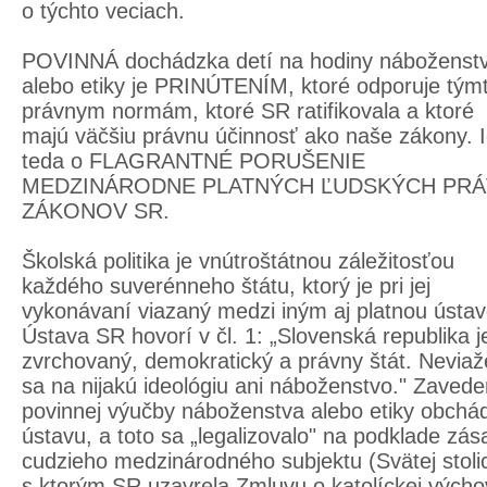
o týchto veciach.
POVINNÁ dochádzka detí na hodiny náboženst
alebo etiky je PRINÚTENÍM, ktoré odporuje tým
právnym normám, ktoré SR ratifikovala a ktoré
majú väčšiu právnu účinnosť ako naše zákony. 
teda o FLAGRANTNÉ PORUŠENIE
MEDZINÁRODNE PLATNÝCH ĽUDSKÝCH PRÁV
ZÁKONOV SR.
Školská politika je vnútroštátnou záležitosťou
každého suverénneho štátu, ktorý je pri jej
vykonávaní viazaný medzi iným aj platnou ústav
Ústava SR hovorí v čl. 1: „Slovenská republika j
zvrchovaný, demokratický a právny štát. Neviaž
sa na nijakú ideológiu ani náboženstvo." Zavede
povinnej výučby náboženstva alebo etiky obchá
ústavu, a toto sa „legalizovalo" na podklade zá
cudzieho medzinárodného subjektu (Svätej stoli
s ktorým SR uzavrela Zmluvu o katolíckej vých