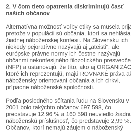
2. V čom tieto opatrenia diskriminujú časť
našich občanov
Alternatívna možnosť voľby etiky sa musela prij
pretože v populácii sú občania, ktorí sa nehlásia
žiadnej náboženskej konfesii. Na Slovensku ich
niekedy pejoratívne nazývajú aj „ateisti", ale
európske právne normy ich čestne nazývajú
občanmi nekonfesijného filozofického presvedče
(NFP) a ustanovujú, že títo, ako aj ORGANIZÁC
ktoré ich reprezentujú, majú ROVNAKÉ práva a
nábožensky orientovaní občania a ich cirkvi,
prípadne náboženské spoločnosti.
Podľa posledného sčítania ľudu na Slovensku v 
2001 bolo takýchto občanov 697 598, čo
predstavuje 12,96 % a 160 598 neuviedlo žiadn
náboženskú príslušnosť, čo predstavuje 2,99 %
Občanov, ktorí nemajú záujem o náboženský