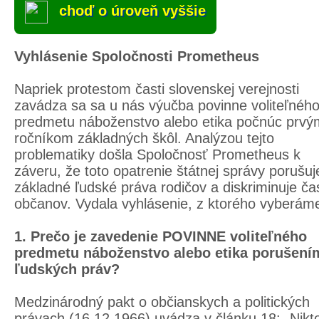
choď o úroveň vyššie
Vyhlásenie Spoločnosti Prometheus
Napriek protestom časti slovenskej verejnosti
zavádza sa sa u nás výučba povinne voliteľnéh
predmetu náboženstvo alebo etika počnúc prvý
ročníkom základných škôl. Analýzou tejto
problematiky došla Spoločnosť Prometheus k
záveru, že toto opatrenie štátnej správy porušuj
základné ľudské práva rodičov a diskriminuje ča
občanov. Vydala vyhlásenie, z ktorého vyberám
1. Prečo je zavedenie POVINNE voliteľného
predmetu náboženstvo alebo etika porušení
ľudských práv?
Medzinárodný pakt o občianskych a politických
právach (16.12.1966) uvádza v článku 18: „Nikt