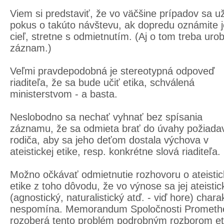
Viem si predstaviť, že vo väčšine prípadov sa u
pokus o takúto návštevu, ak dopredu oznámite j
cieľ, stretne s odmietnutím. (Aj o tom treba urob
záznam.)
Veľmi pravdepodobná je stereotypná odpoveď
riaditeľa, že sa bude učiť etika, schválená
ministerstvom - a basta.
Neslobodno sa nechať vyhnať bez spísania
záznamu, že sa odmieta brať do úvahy požiada
rodiča, aby sa jeho deťom dostala výchova v
ateistickej etike, resp. konkrétne slová riaditeľa.
Možno očkávať odmietnutie rozhovoru o ateistic
etike z toho dôvodu, že vo výnose sa jej ateistic
(agnostický, naturalistický atď. - viď hore) chara
nespomína. Memorandum Spoločnosti Prometh
rozoberá tento problém podrobným rozborom et