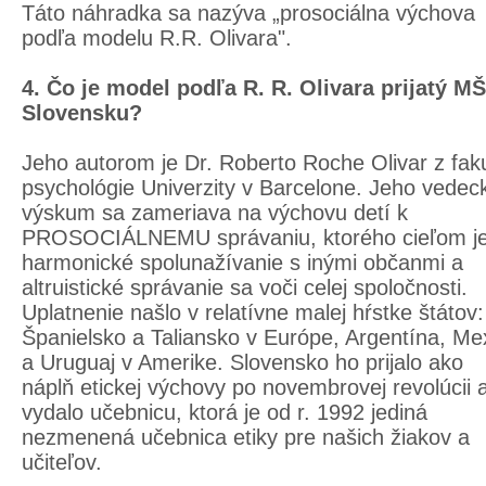
Táto náhradka sa nazýva „prosociálna výchova
podľa modelu R.R. Olivara".
4. Čo je model podľa R. R. Olivara prijatý M
Slovensku?
Jeho autorom je Dr. Roberto Roche Olivar z faku
psychológie Univerzity v Barcelone. Jeho vedec
výskum sa zameriava na výchovu detí k
PROSOCIÁLNEMU správaniu, ktorého cieľom j
harmonické spolunažívanie s inými občanmi a
altruistické správanie sa voči celej spoločnosti.
Uplatnenie našlo v relatívne malej hŕstke štátov:
Španielsko a Taliansko v Európe, Argentína, Me
a Uruguaj v Amerike. Slovensko ho prijalo ako
náplň etickej výchovy po novembrovej revolúcii 
vydalo učebnicu, ktorá je od r. 1992 jediná
nezmenená učebnica etiky pre našich žiakov a
učiteľov.