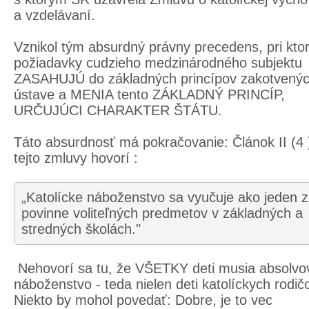
a vzdelávaní.
Vznikol tým absurdný právny precedens, pri kt
požiadavky cudzieho medzinárodného subjektu
ZASAHUJÚ do základných princípov zakotvenýc
ústave a MENIA tento ZÁKLADNÝ PRINCÍP,
URČUJÚCI CHARAKTER ŠTÁTU.
Táto absurdnosť má pokračovanie: Článok II (4 
tejto zmluvy hovorí :
„Katolícke náboženstvo sa vyučuje ako jeden z
povinne voliteľných predmetov v základných a
stredných školách."
Nehovorí sa tu, že VŠETKY deti musia absolvo
náboženstvo - teda nielen deti katolíckych rodič
Niekto by mohol povedať: Dobre, je to vec