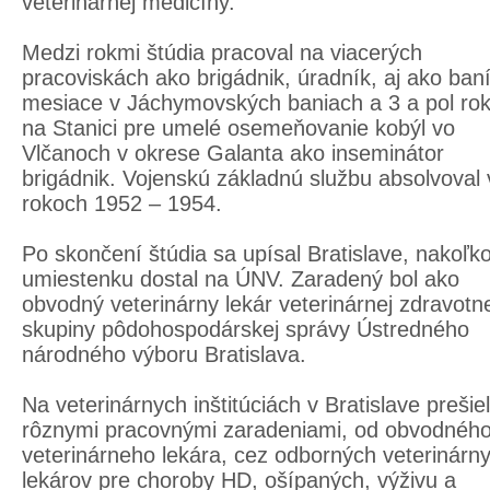
veterinárnej medicíny.
Medzi rokmi štúdia pracoval na viacerých
pracoviskách ako brigádnik, úradník, aj ako ban
mesiace v Jáchymovských baniach a 3 a pol ro
na Stanici pre umelé osemeňovanie kobýl vo
Vlčanoch v okrese Galanta ako inseminátor
brigádnik. Vojenskú základnú službu absolvoval 
rokoch 1952 – 1954.
Po skončení štúdia sa upísal Bratislave, nakoľk
umiestenku dostal na ÚNV. Zaradený bol ako
obvodný veterinárny lekár veterinárnej zdravotn
skupiny pôdohospodárskej správy Ústredného
národného výboru Bratislava.
Na veterinárnych inštitúciách v Bratislave prešiel
rôznymi pracovnými zaradeniami, od obvodnéh
veterinárneho lekára, cez odborných veterinárn
lekárov pre choroby HD, ošípaných, výživu a