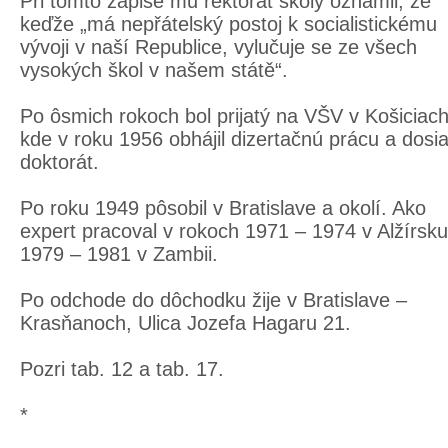
Pri tomto zápise mu rektorát školy oznámil, že
keďže „má nepřátelský postoj k socialistickému
vývoji v naší Republice, vylučuje se ze všech
vysokých škol v našem státě“.
Po ôsmich rokoch bol prijatý na VŠV v Košiciach
kde v roku 1956 obhájil dizertačnú prácu a dosi
doktorát.
Po roku 1949 pôsobil v Bratislave a okolí. Ako
expert pracoval v rokoch 1971 – 1974 v Alžírsku
1979 – 1981 v Zambii.
Po odchode do dôchodku žije v Bratislave –
Krasňanoch, Ulica Jozefa Hagaru 21.
Pozri
tab. 12
a
tab. 17
.
*