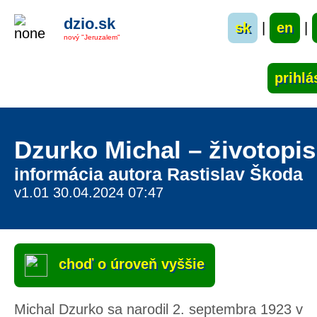
dzio.sk
sk
|
en
|
nový "Jeruzalem"
Dzurko Michal – životopis
informácia autora Rastislav Škoda
v1.01 30.04.2024 07:47
choď o úroveň vyššie
Michal Dzurko sa narodil 2. septembra 1923 v