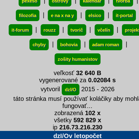
|
|
|
|
pexeso
ostrovy
kalendár
tvorba
|
|
|
filozofia
e na x na y
elsico
it-portal
|
|
|
|
it-forum
rouzz
tvorič
včelín
projek
|
|
|
chyby
bohovia
adam roman
zošity humanistov
veľkosť
32 640 B
vygenerované za
0.02084 s
vytvoril
2015 - 2026
dzI/O
táto stránka musí používať koláčiky aby mohl
fungovať...
zobrazená
102 x
všetky
592 829 x
ip
216.73.216.230
dzI/Ov letopočet