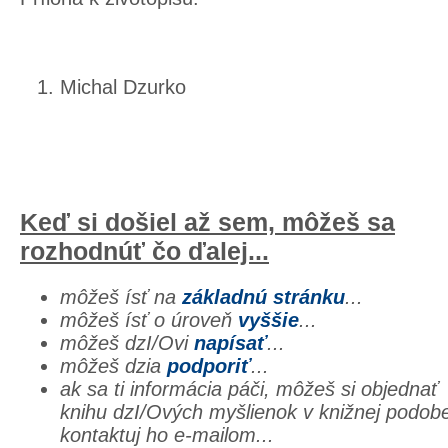
Michal Dzurko
Keď si došiel až sem, môžeš sa
rozhodnúť čo ďalej...
môžeš ísť na
základnú stránku
...
môžeš ísť o úroveň
vyššie
...
môžeš dzI/Ovi
napísať
...
môžeš dzia
podporiť
...
ak sa ti informácia páči, môžeš si objednať
knihu dzI/Ových myšlienok v knižnej podob
kontaktuj ho e-mailom...