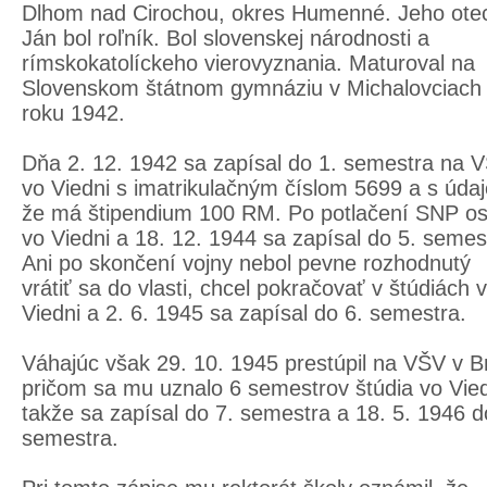
Dlhom nad Cirochou, okres Humenné. Jeho ote
Ján bol roľník. Bol slovenskej národnosti a
rímskokatolíckeho vierovyznania. Maturoval na
Slovenskom štátnom gymnáziu v Michalovciach
roku 1942.
Dňa 2. 12. 1942 sa zapísal do 1. semestra na 
vo Viedni s imatrikulačným číslom 5699 a s úda
že má štipendium 100 RM. Po potlačení SNP os
vo Viedni a 18. 12. 1944 sa zapísal do 5. semes
Ani po skončení vojny nebol pevne rozhodnutý
vrátiť sa do vlasti, chcel pokračovať v štúdiách 
Viedni a 2. 6. 1945 sa zapísal do 6. semestra.
Váhajúc však 29. 10. 1945 prestúpil na VŠV v B
pričom sa mu uznalo 6 semestrov štúdia vo Vied
takže sa zapísal do 7. semestra a 18. 5. 1946 d
semestra.