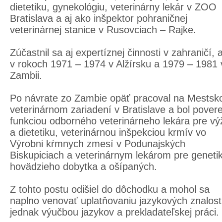
dietetiku, gynekológiu, veterinárny lekár v ZOO
Bratislava a aj ako inšpektor pohraničnej
veterinárnej stanice v Rusovciach – Rajke.
Zúčastnil sa aj expertíznej činnosti v zahraničí, a
v rokoch 1971 – 1974 v Alžírsku a 1979 – 1981 
Zambii.
Po návrate zo Zambie opäť pracoval na Mests
veterinárnom zariadení v Bratislave a bol pover
funkciou odborného veterinárneho lekára pre vý
a dietetiku, veterinárnou inšpekciou krmív vo
Výrobni kŕmnych zmesí v Podunajských
Biskupiciach a veterinárnym lekárom pre geneti
hovädzieho dobytka a ošípaných.
Z tohto postu odišiel do dôchodku a mohol sa
naplno venovať uplatňovaniu jazykových znalost
jednak výučbou jazykov a prekladateľskej práci.