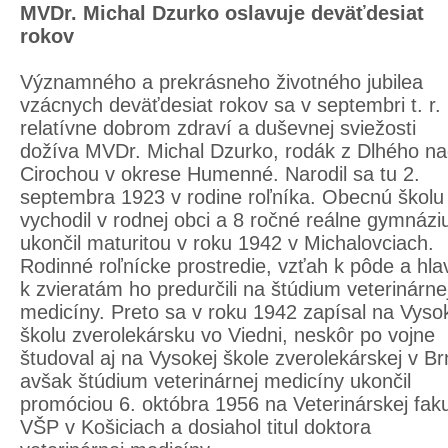
MVDr. Michal Dzurko oslavuje deväťdesiat
rokov
Významného a prekrásneho životného jubilea
vzácnych deväťdesiat rokov sa v septembri t. r. 
relatívne dobrom zdraví a duševnej sviežosti
dožíva MVDr. Michal Dzurko, rodák z Dlhého n
Cirochou v okrese Humenné. Narodil sa tu 2.
septembra 1923 v rodine roľníka. Obecnú školu
vychodil v rodnej obci a 8 ročné reálne gymnáz
ukončil maturitou v roku 1942 v Michalovciach.
Rodinné roľnícke prostredie, vzťah k pôde a hla
k zvieratám ho predurčili na štúdium veterinárne
medicíny. Preto sa v roku 1942 zapísal na Vyso
školu zverolekársku vo Viedni, neskôr po vojne
študoval aj na Vysokej škole zverolekárskej v Br
avšak štúdium veterinárnej medicíny ukončil
promóciou 6. októbra 1956 na Veterinárskej faku
VŠP v Košiciach a dosiahol titul doktora