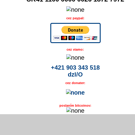
cez paypal:
cez viamo:
+421 903 343 518
dzI/O
cez donater:
poslaním bitcoinov: