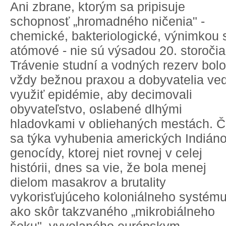
Ani zbrane, ktorým sa pripisuje
schopnosť „hromadného ničenia" -
chemické, bakteriologické, výnimkou 
atómové - nie sú výsadou 20. storočia
Trávenie studní a vodných rezerv bolo
vždy bežnou praxou a dobyvatelia ved
využiť epidémie, aby decimovali
obyvateľstvo, oslabené dlhými
hladovkami v obliehaných mestách. 
sa týka vyhubenia amerických Indiáno
genocídy, ktorej niet rovnej v celej
histórii, dnes sa vie, že bola menej
dielom masakrov a brutality
vykorisťujúceho koloniálneho systému
ako skôr takzvaného „mikrobiálneho