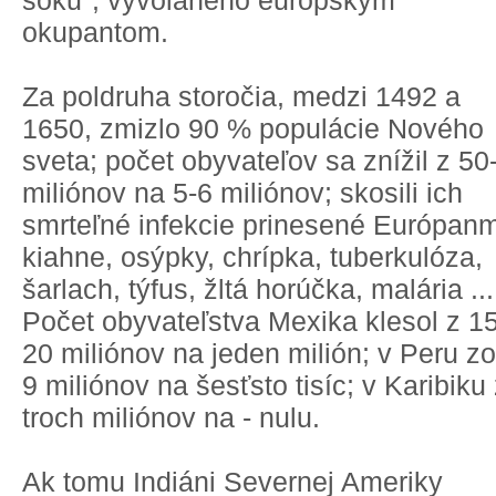
šoku", vyvolaného európskym
okupantom.
Za poldruha storočia, medzi 1492 a
1650, zmizlo 90 % populácie Nového
sveta; počet obyvateľov sa znížil z 50
miliónov na 5-6 miliónov; skosili ich
smrteľné infekcie prinesené Európanm
kiahne, osýpky, chrípka, tuberkulóza,
šarlach, týfus, žltá horúčka, malária ...
Počet obyvateľstva Mexika klesol z 15
20 miliónov na jeden milión; v Peru zo
9 miliónov na šesťsto tisíc; v Karibiku
troch miliónov na - nulu.
Ak tomu Indiáni Severnej Ameriky