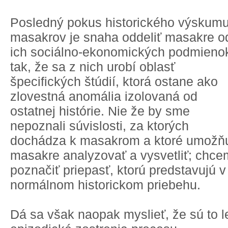
Posledný pokus historického výskum
masakrov je snaha oddeliť masakre o
ich sociálno-ekonomických podmieno
tak, že sa z nich urobí oblasť
špecifických štúdií, ktorá ostane ako
zlovestná anomália izolovaná od
ostatnej histórie. Nie že by sme
nepoznali súvislosti, za ktorých
dochádza k masakrom a ktoré umožň
masakre analyzovať a vysvetliť; chc
poznačiť priepasť, ktorú predstavujú v
normálnom historickom priebehu.
Dá sa však naopak myslieť, že sú to l