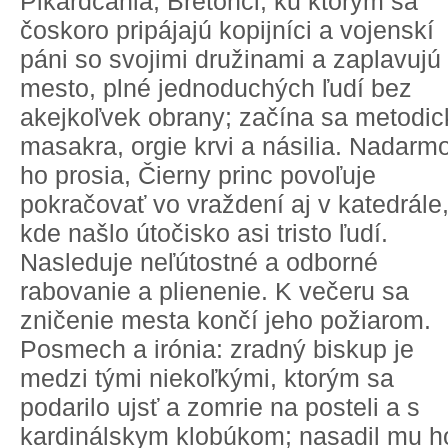
Pikardčania, Bretónci, ku ktorým sa
čoskoro pripájajú kopijníci a vojenskí
páni so svojimi družinami a zaplavujú
mesto, plné jednoduchých ľudí bez
akejkoľvek obrany; začína sa metodic
masakra, orgie krvi a násilia. Nadarm
ho prosia, Čierny princ povoľuje
pokračovať vo vraždení aj v katedrále
kde našlo útočisko asi tristo ľudí.
Nasleduje neľútostné a odborné
rabovanie a plienenie. K večeru sa
zničenie mesta končí jeho požiarom.
Posmech a irónia: zradný biskup je
medzi tými niekoľkými, ktorým sa
podarilo ujsť a zomrie na posteli a s
kardinálskym klobúkom; nasadil mu h