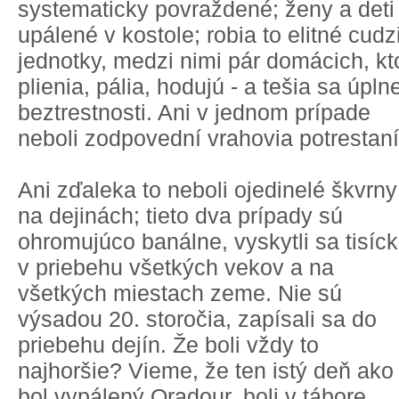
systematicky povraždené; ženy a deti
upálené v kostole; robia to elitné cudz
jednotky, medzi nimi pár domácich, kt
plienia, pália, hodujú - a tešia sa úplne
beztrestnosti. Ani v jednom prípade
neboli zodpovední vrahovia potrestaní
Ani zďaleka to neboli ojedinelé škvrny
na dejinách; tieto dva prípady sú
ohromujúco banálne, vyskytli sa tisíck
v priebehu všetkých vekov a na
všetkých miestach zeme. Nie sú
výsadou 20. storočia, zapísali sa do
priebehu dejín. Že boli vždy to
najhoršie? Vieme, že ten istý deň ako
bol vypálený Oradour, boli v tábore