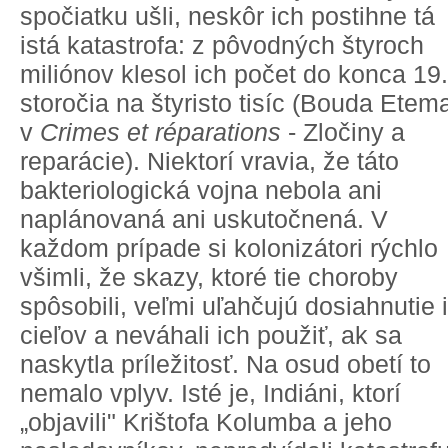
spočiatku ušli, neskôr ich postihne tá
istá katastrofa: z pôvodných štyroch
miliónov klesol ich počet do konca 19.
storočia na štyristo tisíc (Bouda Etem
v
Crimes et réparations
- Zločiny a
reparácie). Niektorí vravia, že táto
bakteriologická vojna nebola ani
naplánovaná ani uskutočnená. V
každom prípade si kolonizátori rýchlo
všimli, že skazy, ktoré tie choroby
spôsobili, veľmi uľahčujú dosiahnutie 
cieľov a neváhali ich použiť, ak sa
naskytla príležitosť. Na osud obetí to
nemalo vplyv. Isté je, Indiáni, ktorí
„objavili" Krištofa Kolumba a jeho