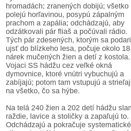
hromadách; zranených dobijú; všetko
polejú horľavinou, posypú zápalným
prachom a zapália; odchádzajú, aby
odzátkovali pár fliaš a počúvali rádio.
Tých pár zdesených, ktorým sa podari
ujsť do blízkeho lesa, počuje okolo 18
nárek mučených žien a detí z kostola.
Vojaci SS hádžu cez veľké okná
dymovnice, ktoré vnútri vybuchujú a
zabíjajú; potom tam vstupujú a strieľa
na všetko, čo sa hýbe.
Na telá 240 žien a 202 detí hádžu sla
raždie, lavice a stoličky a zapaľujú to.
Odchádzajú a pokračuje systematické