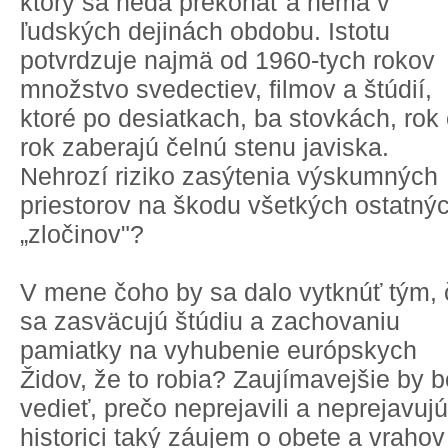
ktorý sa nedá prekonať a nemá v
ľudských dejinách obdobu. Istotu
potvrdzuje najmä od 1960-tych rokov
množstvo svedectiev, filmov a štúdií,
ktoré po desiatkach, ba stovkách, rok
rok zaberajú čelnú stenu javiska.
Nehrozí riziko zasýtenia výskumných
priestorov na škodu všetkých ostatný
„zločinov"?
V mene čoho by sa dalo vytknúť tým, 
sa zasväcujú štúdiu a zachovaniu
pamiatky na vyhubenie európskych
Židov, že to robia? Zaujímavejšie by b
vedieť, prečo neprejavili a neprejavujú
historici taký záujem o obete a vrahov