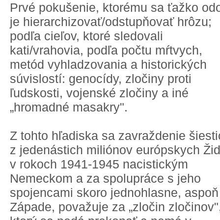
Prvé pokušenie, ktorému sa ťažko odo
je hierarchizovať/odstupňovať hrôzu;
podľa cieľov, ktoré sledovali
kati/vrahovia, podľa počtu mŕtvych,
metód vyhladzovania a historických
súvislostí: genocídy, zločiny proti
ľudskosti, vojenské zločiny a iné
„hromadné masakry".
Z tohto hľadiska sa zavraždenie šiest
z jedenástich miliónov európskych Ži
v rokoch 1941-1945 nacistickým
Nemeckom a za spolupráce s jeho
spojencami skoro jednohlasne, aspoň
Západe, považuje za „zločin zločinov"