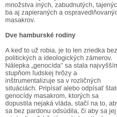
množstva iných, zabudnutých, tajenýc
ba aj zapieraných a ospravedlňovaný
masakrov.
Dve hamburské rodiny
A keď to už robia, je to len zriedka be
politických a ideologických zámerov.
Nálepka „genocída" sa stala najvyšší
stupňom ľudskej hrôzy a
inštrumentalizuje sa v rozličných
situáciách. Pripísať alebo odpísať štat
genocídy masakrom, ktorých sa
dopustila nejaká vláda, stačí na to, ab
sa bez pardonu odsúdila, či aby sa jej