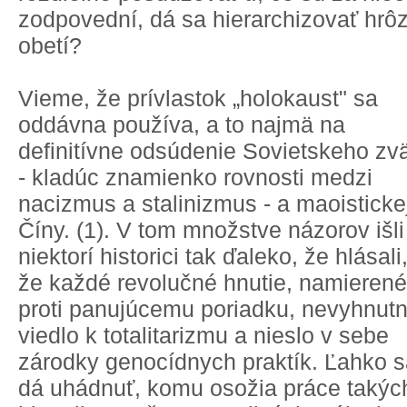
zodpovední, dá sa hierarchizovať hrô
obetí?
Vieme, že prívlastok „holokaust" sa
oddávna používa, a to najmä na
definitívne odsúdenie Sovietskeho zv
- kladúc znamienko rovnosti medzi
nacizmus a stalinizmus - a maoisticke
Číny. (1). V tom množstve názorov išli
niektorí historici tak ďaleko, že hlásali
že každé revolučné hnutie, namierené
proti panujúcemu poriadku, nevyhnut
viedlo k totalitarizmu a nieslo v sebe
zárodky genocídnych praktík. Ľahko 
dá uhádnuť, komu osožia práce takýc