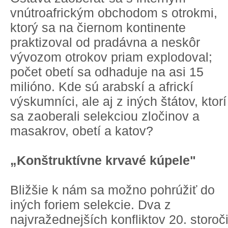
vnútroafrickým obchodom s otrokmi,
ktorý sa na čiernom kontinente
praktizoval od pradávna a neskôr
vývozom otrokov priam explodoval;
počet obetí sa odhaduje na asi 15
milióno. Kde sú arabskí a africkí
výskumníci, ale aj z iných štátov, ktorí
sa zaoberali selekciou zločinov a
masakrov, obetí a katov?
„Konštruktívne krvavé kúpele"
Bližšie k nám sa možno pohrúžiť do
iných foriem selekcie. Dva z
najvražednejších konfliktov 20. storoč