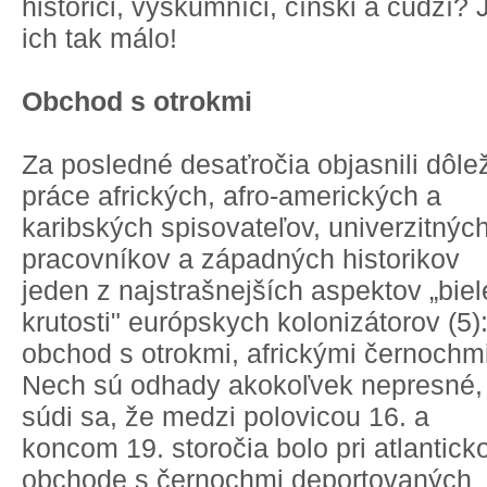
historici, výskumníci, čínski a cudzí? 
ich tak málo!
Obchod s otrokmi
Za posledné desaťročia objasnili dôlež
práce afrických, afro-amerických a
karibských spisovateľov, univerzitnýc
pracovníkov a západných historikov
jeden z najstrašnejších aspektov „biel
krutosti" európskych kolonizátorov (5)
obchod s otrokmi, africkými černochmi
Nech sú odhady akokoľvek nepresné,
súdi sa, že medzi polovicou 16. a
koncom 19. storočia bolo pri atlantic
obchode s černochmi deportovaných