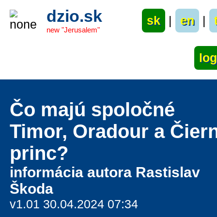
dzio.sk
sk
|
en
|
new "Jerusalem"
Čo majú spoločné
Timor, Oradour a Čier
princ?
informácia autora Rastislav
Škoda
v1.01 30.04.2024 07:34