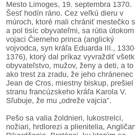
Mesto Limoges, 19. septembra 1370.
Šesť hodín ráno. Cez veľkú dieru v
múroch, ktoré mali chrániť mestečko s 
a pol tisíc obyvateľmi, sa rútia útokom
vojaci Čierneho princa (anglický
vojvodca, syn kráľa Eduarda III., 1330
1376), ktorý dal príkaz vyvraždiť všet
obyvateľstvo, mužov, ženy a deti, a to
ako trest za zradu, že jeho chránenec
Jean de Cros, miestny biskup, prešiel
stranu francúzskeho kráľa Karola V.
Sľubuje, že mu „odreže vajcia".
Pešo sa valia žoldnieri, lukostrelci,
nožiari, hrdlorezi a plienitelia, Angliča