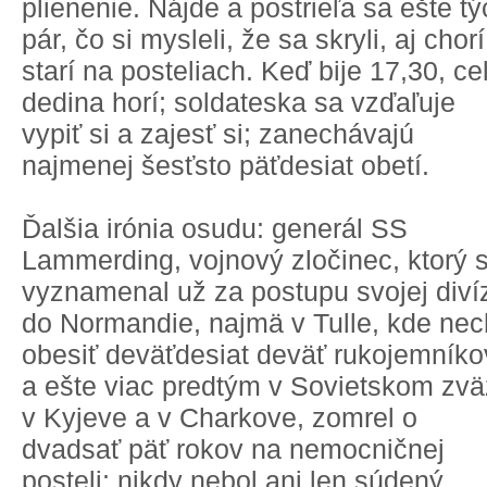
plienenie. Nájde a postrieľa sa ešte t
pár, čo si mysleli, že sa skryli, aj chorí
starí na posteliach. Keď bije 17,30, ce
dedina horí; soldateska sa vzďaľuje
vypiť si a zajesť si; zanechávajú
najmenej šesťsto päťdesiat obetí.
Ďalšia irónia osudu: generál SS
Lammerding, vojnový zločinec, ktorý 
vyznamenal už za postupu svojej diví
do Normandie, najmä v Tulle, kde nec
obesiť deväťdesiat deväť rukojemníko
a ešte viac predtým v Sovietskom zvä
v Kyjeve a v Charkove, zomrel o
dvadsať päť rokov na nemocničnej
posteli; nikdy nebol ani len súdený.