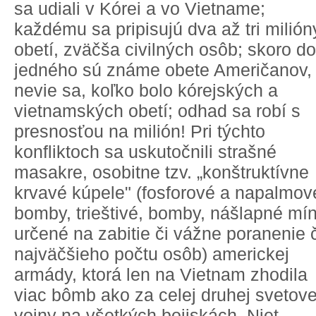
sa udiali v Kórei a vo Vietname;
každému sa pripisujú dva až tri milión
obetí, zväčša civilných osôb; skoro do
jedného sú známe obete Američanov,
nevie sa, koľko bolo kórejských a
vietnamských obetí; odhad sa robí s
presnosťou na milión! Pri týchto
konfliktoch sa uskutočnili strašné
masakre, osobitne tzv. „konštruktívne
krvavé kúpele" (fosforové a napalmov
bomby, trieštivé, bomby, nášlapné mín
určené na zabitie či vážne poranenie 
najväčšieho počtu osôb) americkej
armády, ktorá len na Vietnam zhodila
viac bômb ako za celej druhej svetove
vojny na všetkých bojiskách. Niet