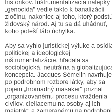
historikov. Inštrumentalizácia nálepky
„genocída" vedie takto k banalizácii
zločinu, nakoniec aj toho, ktorý podstú
židovský národ. Aj tu sa dá uhádnuť,
koho poteší táto úchylka.
Aby sa vyhlo juristickej výluke a osíd
politickej a ideologickej
inštrumentalizácie, hľadala sa
sociologická, neutrálna a globalizujúc
koncepcia. Jacques Sémelin navrhuje
po podrobnom rozbore látky, aby sa
pojem „hromadný masaker" priznal
„organizovanému procesu vraždenia
civilov, cieliacemu na osoby aj ich
majetok" a zameranému na podroben