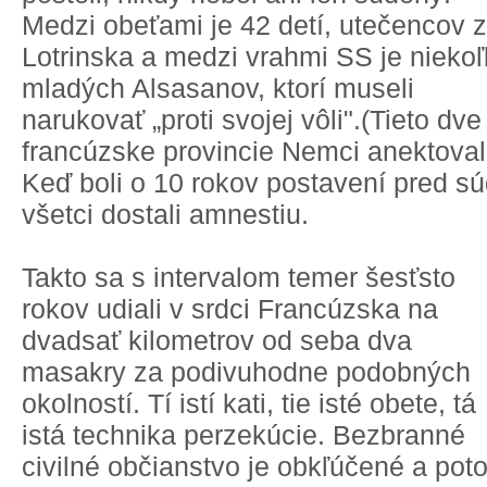
Medzi obeťami je 42 detí, utečencov z
Lotrinska a medzi vrahmi SS je nieko
mladých Alsasanov, ktorí museli
narukovať „proti svojej vôli".(Tieto dve
francúzske provincie Nemci anektovali
Keď boli o 10 rokov postavení pred sú
všetci dostali amnestiu.
Takto sa s intervalom temer šesťsto
rokov udiali v srdci Francúzska na
dvadsať kilometrov od seba dva
masakry za podivuhodne podobných
okolností. Tí istí kati, tie isté obete, tá
istá technika perzekúcie. Bezbranné
civilné občianstvo je obkľúčené a pot