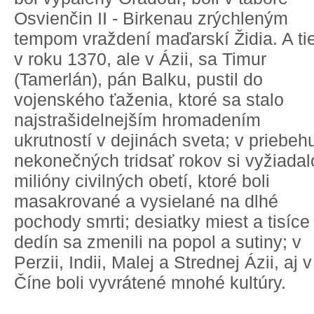
Osvienčin II - Birkenau zrýchleným
tempom vraždení maďarskí Židia. A ti
v roku 1370, ale v Ázii, sa Timur
(Tamerlán), pán Balku, pustil do
vojenského ťaženia, ktoré sa stalo
najstrašidelnejším hromadením
ukrutností v dejinách sveta; v priebeh
nekonečných tridsať rokov si vyžiadal
milióny civilných obetí, ktoré boli
masakrované a vysielané na dlhé
pochody smrti; desiatky miest a tisíce
dedín sa zmenili na popol a sutiny; v
Perzii, Indii, Malej a Strednej Ázii, aj v
Číne boli vyvrátené mnohé kultúry.