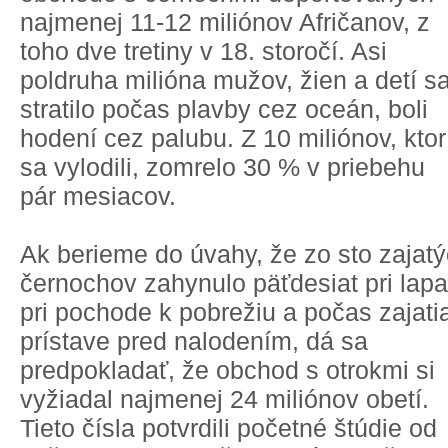
najmenej 11-12 miliónov Afričanov, z
toho dve tretiny v 18. storočí. Asi
poldruha milióna mužov, žien a detí s
stratilo počas plavby cez oceán, boli
hodení cez palubu. Z 10 miliónov, ktor
sa vylodili, zomrelo 30 % v priebehu
pár mesiacov.
Ak berieme do úvahy, že zo sto zajat
černochov zahynulo päťdesiat pri lapa
pri pochode k pobrežiu a počas zajati
prístave pred nalodením, dá sa
predpokladať, že obchod s otrokmi si
vyžiadal najmenej 24 miliónov obetí.
Tieto čísla potvrdili početné štúdie od