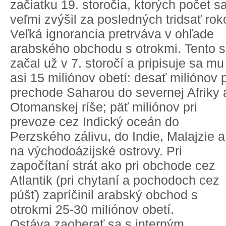
začiatku 19. storočia, ktorých počet s
veľmi zvýšil za posledných tridsať rok
Veľká ignorancia pretrváva v ohľade
arabského obchodu s otrokmi. Tento 
začal už v 7. storočí a pripisuje sa mu
asi 15 miliónov obetí: desať miliónov p
prechode Saharou do severnej Afriky 
Otomanskej ríše; päť miliónov pri
prevoze cez Indický oceán do
Perzského zálivu, do Indie, Malajzie a
na východoázijské ostrovy. Pri
započítaní strát ako pri obchode cez
Atlantik (pri chytaní a pochodoch cez
púšť) zapríčinil arabský obchod s
otrokmi 25-30 miliónov obetí.
Ostáva zaoberať sa s interným