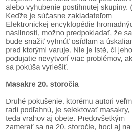
alebo vyhubenie postihnutej skupiny. 
Keďže je súčasne zakladateľom
Elektronickej encyklopédie hromadný
násilností, možno predpokladať, že sa
bude snažiť vyhnúť osídlam a úskalia
pred ktorými varuje. Nie je isté, či jeh
podujatie nevytvorí viac problémov, a
sa pokúša vyriešiť.
Masakre 20. storočia
Druhé pokušenie, ktorému autori veľm
radi podľahnú, je selektovať masakry,
teda vrahov aj obete. Predovšetkým
zamerať sa na 20. storočie, hoci aj na