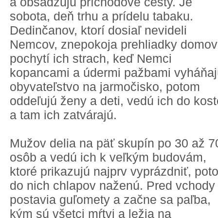
a obsadzujú príchodové cesty. Je
sobota, deň trhu a prídelu tabaku.
Dedinčanov, ktorí dosiaľ nevideli
Nemcov, znepokoja prehliadky domov
pochytí ich strach, keď Nemci
kopancami a údermi pažbami vyháňaj
obyvateľstvo na jarmočisko, potom
oddeľujú ženy a deti, vedú ich do kost
a tam ich zatvárajú.
Mužov delia na päť skupín po 30 až 7
osôb a vedú ich k veľkým budovám,
ktoré prikazujú najprv vyprázdniť, pot
do nich chlapov naženú. Pred vchody
postavia guľomety a začne sa paľba,
kým sú všetci mŕtvi a ležia na