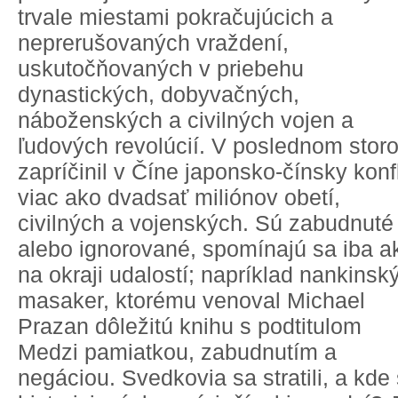
trvale miestami pokračujúcich a
neprerušovaných vraždení,
uskutočňovaných v priebehu
dynastických, dobyvačných,
náboženských a civilných vojen a
ľudových revolúcií. V poslednom storo
zapríčinil v Číne japonsko-čínsky konfl
viac ako dvadsať miliónov obetí,
civilných a vojenských. Sú zabudnuté
alebo ignorované, spomínajú sa iba a
na okraji udalostí; napríklad nankinsk
masaker, ktorému venoval Michael
Prazan dôležitú knihu s podtitulom
Medzi pamiatkou, zabudnutím a
negáciou. Svedkovia sa stratili, a kde