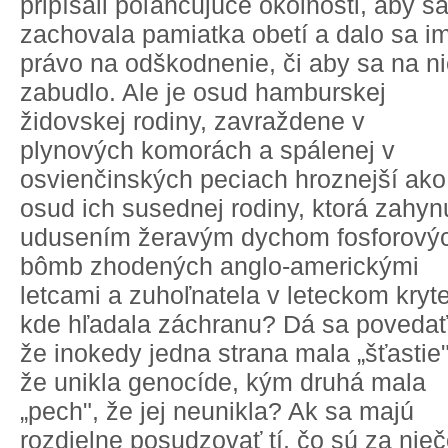
pripísali poľahčujúce okolnosti, aby s
zachovala pamiatka obetí a dalo sa i
právo na odškodnenie, či aby sa na n
zabudlo. Ale je osud hamburskej
židovskej rodiny, zavraždene v
plynových komorách a spálenej v
osvienčinských peciach hroznejší ako
osud ich susednej rodiny, ktorá zahyn
udusením žeravým dychom fosforový
bômb zhodených anglo-americkými
letcami a zuhoľnatela v leteckom kryte
kde hľadala záchranu? Dá sa povedať
že inokedy jedna strana mala „šťastie"
že unikla genocíde, kým druhá mala
„pech", že jej neunikla? Ak sa majú
rozdielne posudzovať tí, čo sú za nie