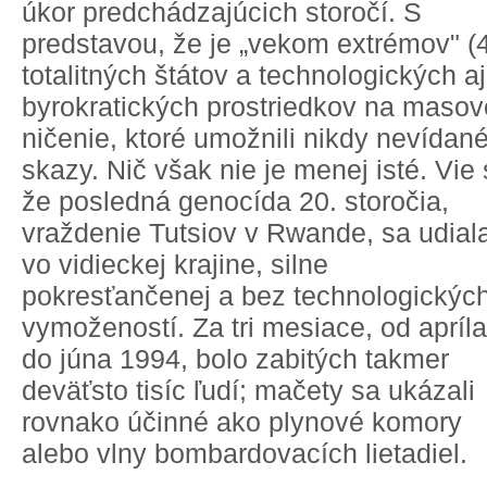
úkor predchádzajúcich storočí. S
predstavou, že je „vekom extrémov" (4
totalitných štátov a technologických aj
byrokratických prostriedkov na masov
ničenie, ktoré umožnili nikdy nevídan
skazy. Nič však nie je menej isté. Vie 
že posledná genocída 20. storočia,
vraždenie Tutsiov v Rwande, sa udial
vo vidieckej krajine, silne
pokresťančenej a bez technologickýc
vymožeností. Za tri mesiace, od apríla
do júna 1994, bolo zabitých takmer
deväťsto tisíc ľudí; mačety sa ukázali
rovnako účinné ako plynové komory
alebo vlny bombardovacích lietadiel.