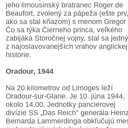
jeho limousinský bratranec Roger de
Beaufort, zvolený za pápeža (ešte prv
ako sa stal kňazom) s menom Gregor 
Čo sa týka Čierneho princa, veľkého
zabijáka Storočnej vojny, stal sa jedn
z najoslavovanejších vrahov anglickej
histórie.
Oradour, 1944
Na 20 kilometrov od Limoges leží
Oradour-sur-Glane. Je 10. júna 1944,
okolo 14,00. Jednotky pancierovej
divízie SS „Das Reich" generála Hein
Bernarda Lammerdinga obkľučujú me