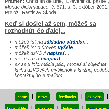
Prameň:
Christian de Brie, "L?avenir du passé"
Monde diplomatique
, č. 571, s. 3, október 2001.
Preložil Rastislav Škoda.
Keď si došiel až sem, môžeš sa
rozhodnúť čo ďalej...
môžeš ísť na
základnú stránku
...
môžeš ísť o úroveň
vyššie
...
môžeš dzI/Ovi
napísať
...
môžeš dzia
podporiť
...
ak sa ti informácia páči, môžeš si objednať
knihu dzI/Ových myšlienok v knižnej podob
kontaktuj ho e-mailom...
xxx
|
|
|
|
home
news
feedbacks
dziovina
|
|
|
book of life
adsense
lipka-ng
univerozum 