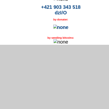
+421 903 343 518
dzI/O
by donater:
by sending bitcoins: