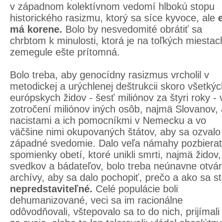
v západnom kolektívnom vedomí hlbokú stopu
historického rasizmu, ktorý sa síce kyvoce, ale
má korene.
Bolo by nesvedomité obrátiť sa
chrbtom k minulosti, ktorá je na toľkých miestac
zemegule ešte prítomná.
Bolo treba, aby genocídny rasizmus vrcholil v
metodickej a urýchlenej deštrukcii skoro všetký
európskych židov - šesť miliónov za štyri roky - 
zotročení miliónov iných osôb, najmä Slovanov, 
nacistami a ich pomocníkmi v Nemecku a vo
väčšine nimi okupovaných štátov, aby sa ozvalo
západné svedomie. Dalo veľa námahy pozbiera
spomienky obetí, ktoré unikli smrti, najmä židov,
svedkov a bádateľov, bolo treba neúnavne otvá
archívy, aby sa dalo pochopiť, prečo a ako sa st
nepredstaviteľné.
Celé populácie boli
dehumanizované, veci sa im racionálne
odôvodňovali, vštepovalo sa to do nich, prijímali