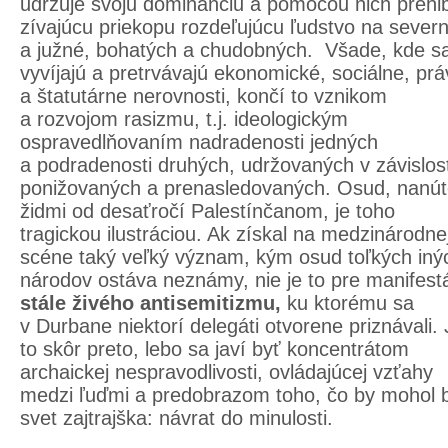
udržuje svoju dominanciu a pomocou nich prehl
zívajúcu priekopu rozdeľujúcu ľudstvo na sever
a južné, bohatých a chudobných. Všade, kde s
vyvíjajú a pretrvávajú ekonomické, sociálne, pr
a štatutárne nerovnosti, končí to vznikom
a rozvojom rasizmu, t.j. ideologickým
ospravedlňovaním nadradenosti jedných
a podradenosti druhých, udržovaných v závislost
ponižovaných a prenasledovaných. Osud, nanú
židmi od desaťročí Palestínčanom, je toho
tragickou ilustráciou. Ak získal na medzinárodne
scéne taký veľký význam, kým osud toľkých iný
národov ostáva neznámy, nie je to pre manifest
stále živého antisemitizmu,
ku ktorému sa
v Durbane niektorí delegáti otvorene priznávali. 
to skôr preto, lebo sa javí byť koncentrátom
archaickej nespravodlivosti, ovládajúcej vzťahy
medzi ľuďmi a predobrazom toho, čo by mohol 
svet zajtrajška: návrat do minulosti.