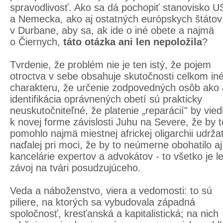
spravodlivosť. Ako sa dá pochopiť stanovisko U
a Nemecka, ako aj ostatných európskych štátov
v Durbane, aby sa, ak ide o iné obete a najmä
o Čiernych,
táto otázka ani len nepoložila
?
Tvrdenie, že problém nie je ten istý, že pojem
otroctva v sebe obsahuje skutočnosti celkom in
charakteru, že určenie zodpovedných osôb ako 
identifikácia oprávnených obetí sú prakticky
neuskutočniteľné, že platenie „reparácií" by vied
k novej forme závislosti Juhu na Severe, že by t
pomohlo najmä miestnej africkej oligarchii udrža
naďalej pri moci, že by to neúmerne obohatilo aj
kancelárie expertov a advokátov - to všetko je l
závoj na tvári posudzujúceho.
Veda a náboženstvo, viera a vedomosti: to sú
piliere, na ktorých sa vybudovala západná
spoločnosť, kresťanská a kapitalistická; na nich