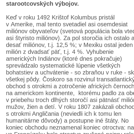
starootcovských výbojov.
Keď v roku 1492 Krištof Kolumbus pristál
v Amerike, mal tento svetadiel asi osemdesiat
miliónov obyvateľov (svetová populácia bola vte
asi štyristo miliónov). Za pol storočia ich ostalo a
desať miliónov, t.j. 12,5 %; v Mexiku ostal jeden
milión z dvadsať päť, t.j. 4 %. Vyhubenie
amerických Indiánov (ktoré dnes pokračuje)
sprevádzalo systematické lúpenie všetkých
bohatstiev a uchvátenie - so zbraňou v ruke - s
všetkej pôdy. Čoskoro sa rozvinul transatlantick
obchod s otrokmi a zotročenie afrických černoc
na americkom kontinente, ktorému padlo za ob
v priebehu troch dlhých storočí asi pätnásť mili
mužov, žien a detí. V roku 1807 zakázali obcho
s otrokmi Angličania (neviedli ich k tomu len
humanitárne dôvody) a postupne iné štáty. No
koniec obchodu neznamenal koniec otroctva: na