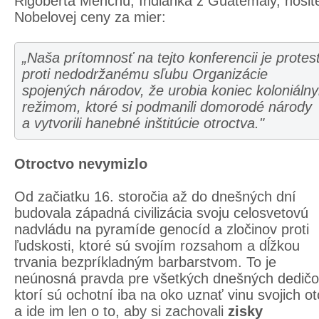
Rigoberta Menchú, Indiánka z Guatemaly, nosit
Nobelovej ceny za mier:
„Naša prítomnosť na tejto konferencii je protes
proti nedodržanému sľubu Organizácie
spojených národov, že urobia koniec koloniáln
režimom, ktoré si podmanili domorodé národy
a vytvorili hanebné inštitúcie otroctva."
Otroctvo nevymizlo
Od začiatku 16. storočia až do dnešných dní
budovala západná civilizácia svoju celosvetovú
nadvládu na pyramíde genocíd a zločinov proti
ľudskosti, ktoré sú svojím rozsahom a dĺžkou
trvania bezpríkladným barbarstvom. To je
neúnosná pravda pre všetkých dnešných dedičo
ktorí sú ochotní iba na oko uznať vinu svojich o
a ide im len o to, aby si zachovali
zisky