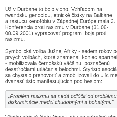
Už v Durbane to bolo vidno. Vzhľadom na
rwandskú genocídu, etnické čistky na Balkáne
a rastúcu xenofóbiu v Západnej Európe mala 3.
Konferencia proti rasizmu v Durbane (31.08-
08.09.2001) vypracovať program boja proti
rasizmu.
Symbolická voľba Južnej Afriky - sedem rokov p
prvých voľbách, ktoré znamenali koniec aparthe
- mobilizovala černošskú väčšinu, poznačenú
desaťročiami utláčania belochmi. Štyristo asociá
sa chystalo prehovoriť a zmobilizovali do ulíc m
dvanásť tisíc manifestujúcich pod heslom:
„Problém rasizmu sa nedá odlúčiť od problému
diskriminácie medzi chudobnými a bohatými."