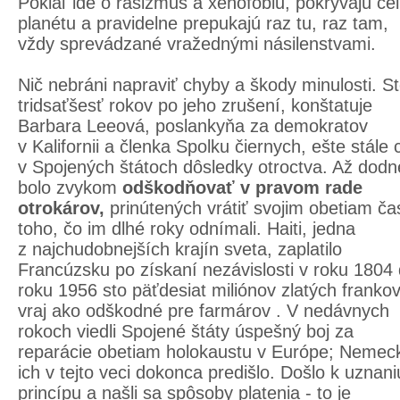
Pokiaľ ide o rasizmus a xenofóbiu, pokrývajú ce
planétu a pravidelne prepukajú raz tu, raz tam,
vždy sprevádzané vražednými násilenstvami.
Nič nebráni napraviť chyby a škody minulosti. S
tridsaťšesť rokov po jeho zrušení, konštatuje
Barbara Leeová, poslankyňa za demokratov
v Kalifornii a členka Spolku čiernych, ešte stále c
v Spojených štátoch dôsledky otroctva. Až dodn
bolo zvykom
odškodňovať v pravom rade
otrokárov,
prinútených vrátiť svojim obetiam ča
toho, čo im dlhé roky odnímali. Haiti, jedna
z najchudobnejších krajín sveta, zaplatilo
Francúzsku po získaní nezávislosti v roku 1804
roku 1956 sto päťdesiat miliónov zlatých frankov
vraj ako odškodné pre farmárov . V nedávnych
rokoch viedli Spojené štáty úspešný boj za
reparácie obetiam holokaustu v Európe; Nemec
ich v tejto veci dokonca predišlo. Došlo k uznani
princípu a našli sa spôsoby platenia - to je