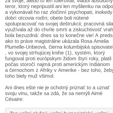
za svoje, alebo to len tolerovali; vládol absolútny
teror, ktorý nepripustil ani len myšlienku na odpo
a vykonávali ho raz zločinní psychopati, inokedy
dobrí otcovia rodín; obete boli nútené
spolupracovať na svojej deštrukcii; pracovná sil
využívala až do chvíle smrti a ziskuchtivosť vra
bola bezuzdná: dnes sa to konečne vie! A preds
ako to práve magistrálne ukázala Rosa Amelia
Plumelle-Uribeová, čierna kolumbijská spisovate
, vo svojej strhujúcej knihe (1), systém, ktorý
fungoval proti európskym židom štyri roky, platil
počas storočí najmä proti americkým Indiánom
a černochom z Afriky v Amerike - bez toho, žeby
toho biely muž všimol.
Ani dnes ešte nie je ochotný priznať to a uznať
svoju vinu, takže sa zdá, že sa nemýli Aimé
Césaire: