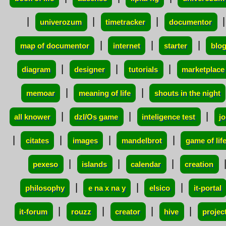
|
|
|
|
univerozum
timetracker
documentor
|
|
|
map of documentor
internet
starter
blo
|
|
|
diagram
designer
tutorials
marketplace
|
|
memoar
meaning of life
shouts in the night
|
|
|
all knower
dzI/Os game
inteligence test
j
|
|
|
|
citates
images
mandelbrot
game of lif
|
|
|
pexeso
islands
calendar
creation
|
|
|
philosophy
e na x na y
elsico
it-portal
|
|
|
|
it-forum
rouzz
creator
hive
projec