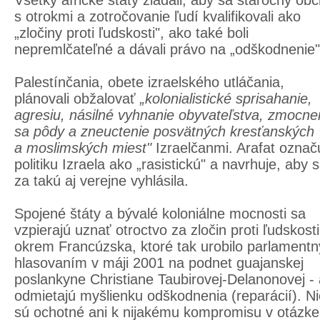
Všetky africké štáty žiadali, aby sa stáročný ob
s otrokmi a zotročovanie ľudí kvalifikovali ako
„zločiny proti ľudskosti", ako také boli
nepremlčateľné a dávali právo na „odškodnenie"
Palestínčania, obete izraelského utláčania,
plánovali obžalovať
„kolonialistické sprisahanie,
agresiu, násilné vyhnanie obyvateľstva, zmocne
sa pôdy a zneuctenie posvätných kresťanských
a moslimských miest"
Izraelčanmi. Arafat označ
politiku Izraela ako „rasistickú" a navrhuje, aby 
za takú aj verejne vyhlásila.
Spojené štáty a bývalé koloniálne mocnosti sa
vzpierajú uznať otroctvo za zločin proti ľudskosti
okrem Francúzska, ktoré tak urobilo parlament
hlasovaním v máji 2001 na podnet guajanskej
poslankyne Christiane Taubirovej-Delanonovej - 
odmietajú myšlienku odškodnenia (reparácií). Ni
sú ochotné ani k nijakému kompromisu v otázke