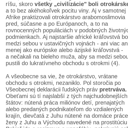
ríšu, skoro
všetky „civilizácie" boli otrokársk
a to bez akéhokoľvek pocitu viny. Aj v samotnej
Afrike praktizovali otrokárstvo arabomoslimovia
pred, súčasne a po Európanoch, a to na
rovnocenných populáciách v podobných životný
podmienkach. Aj najstaršie africké kráľovstvá bol
medzi sebou v ustavičných vojnách - ani viac an
menej ako európske alebo ázijské kráľovstvá -
a nečakali na bieleho muža, aby sa medzi sebo
pustili do lukratívneho obchodu s otrokmi (4).
A všeobecne sa vie, že otrokárstvo, vrátane
obchodu s otrokmi, nezaniklo. Pol storočia po
Všeobecnej deklarácii ľudských práv
pretrváva.
Obeťami sú tí najslabší z tých najchudobnejších
štátov: nútená práca miliónov detí, prenajatých
alebo predaných podnikateľom do vzdialených
krajín, dievčatá z Juhu nútené na domáce práce
ženy z Juhu a Východu navedené na prostitúciu 