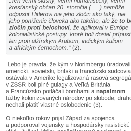
„Ten veľmi slušný, veľmi humanistický, veľmi
kresťanský občan 20. storočia ( ... ) nemôže
odpustiť Hitlerovi nie jeho zločin ako taký, nie
jeho poníženie človeka ako takého, ale
že to b
zločin proti belochovi,
že aplikoval v Európe
kolonialistické postupy, ktoré boli dosiaľ prípus
len proti alžírskym Arabom, indickým kuliom
a africkým černochom."
(2).
Lebo je pravda, že kým v Norimbergu úradovali
americkí, sovietski, britskí a francúzski sudcovia
ostávala v Amerike legalizovaná rasová segregá
v ZSSR boli plné gulagy a Veľká Británia
a Francúzsko potláčali bombami a
napalmom
túžby kolonizovaných národov po slobode; drah
nechali platiť vlastné oslobodenie (3).
O niekoľko rokov prijal Západ za spojenca
a podporoval vojensky a hospodársky rasistickú