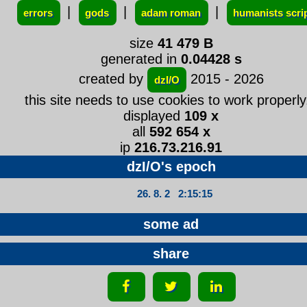
|
|
|
errors
gods
adam roman
humanists scri
size
41 479 B
generated in
0.04428 s
created by
2015 - 2026
dzI/O
this site needs to use cookies to work properly.
displayed
109 x
all
592 654 x
ip
216.73.216.91
dzI/O's epoch
26. 8. 2 2:15:15
some ad
share