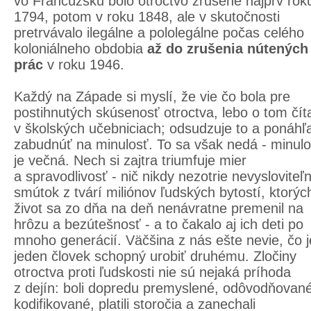
vo Francúzsku bolo otroctvo zrušené najprv rok
1794, potom v roku 1848, ale v skutočnosti
pretrvávalo ilegálne a pololegálne počas celého
koloniálneho obdobia
až do zrušenia nútených
prác
v roku 1946.
Každý na Západe si myslí, že vie čo bola pre
postihnutých skúsenosť otroctva, lebo o tom čít
v školských učebniciach; odsudzuje to a ponáhľ
zabudnúť na minulosť. To sa však nedá - minulo
je večná. Nech si zajtra triumfuje mier
a spravodlivosť - nič nikdy nezotrie nevysloviteľ
smútok z tvárí miliónov ľudských bytostí, ktorýc
život sa zo dňa na deň nenávratne premenil na
hrôzu a bezútešnosť - a to čakalo aj ich deti po
mnoho generácií. Väčšina z nás ešte nevie, čo j
jeden človek schopný urobiť druhému. Zločiny
otroctva proti ľudskosti nie sú nejaká príhoda
z dejín: boli dopredu premyslené, odôvodňované
kodifikované, platili storočia a zanechali