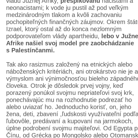
vládu Južnej Afriky,
prešpikovanú
nacistami a
neonacistami; k vode ju pustil až pod veľkým
medzinárodným tlakom a kvôli zachovaniu
pochopiteľných finančných záujmov. Okrem štát
Izrael, ktorý ostal až do konca nezlomným
podporovateľom vlády apartheidu,
lebo v Južne
Afrike našiel svoj model pre zaobchádzanie
s Palestínčanmi.
Tak ako rasizmus založený na etnických alebo
náboženských kritériách, ani otrokárstvo nie je a
výmyslom ani výnimočnosťou bieleho západnéh
človeka. Otrok je dôsledok prvej vojny, keď
porazený ponúkol svojmu nepriateľovi svoj krk,
ponechávajúc mu na rozhodnutie podrezať ho
alebo uviazať ho. Jednoducho korisť, on, jeho
žena, deti, zbavení ,ľudskosti využívateľní podľ
ľubovôle, predávaní a kupovaní na jarmokoch,
úplne podrobení svojmu majiteľovi. Od Egypta 
Čínu, od Grécka po Mongolsko alebo Otomans