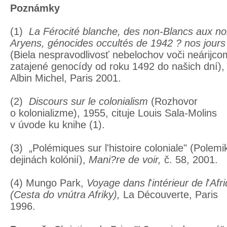
Poznámky
(1)
La Férocité
blanche, des non-Blancs aux no
Aryens, génocides occultés de 1942 ? nos jours
(Biela nespravodlivosť nebelochov voči neárijco
zatajené genocídy od roku 1492 do našich dní),
Albin Michel, Paris 2001.
(2)
Discours sur le colonialism
(Rozhovor
o kolonializme), 1955, cituje Louis Sala-Molins
v úvode ku knihe (1).
(3) „Polémiques sur l'histoire coloniale" (Polemi
dejinách kolónií),
Mani?re de voir,
č. 58, 2001.
(4) Mungo Park,
Voyage dans l
'
intérieur de l
'
Afr
(Cesta do vnútra Afriky),
La Découverte, Paris
1996.