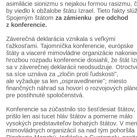
asimilácie sionizmu s nejakou formou rasizmu, 
by viedlo k obžalobe štátu Izrael. Tieto fakty slúži
Spojeným štátom
za zámienku pre odchod
z konferencie.
Záverečná deklarácia vznikala s veľkými
ťažkosťami. Tajomníčka konferencie, európske
štáty a viaceré mimovládne organizácie nakonie
hrozbou rozpadu konferencie dosiahli, že štát Iz
sa v záverečnej deklarácii neodsudzuje. Otroctv
sa síce uznáva za „zločin proti ľudskosti",
ale vyžaduje sa len „ospravedlnenie"; miesto
finančných náhrad sa hovorí o rozvojových plán
pre postihnuté spoločenstvá.
Konferencie sa zúčastnilo sto šesťdesiat štátov,
prišlo len asi tucet hláv štátov a pomerne málo
vysokých predstaviteľov bohatých štátov. V me
mimovládnych organizácií sa nad tým pohoršila