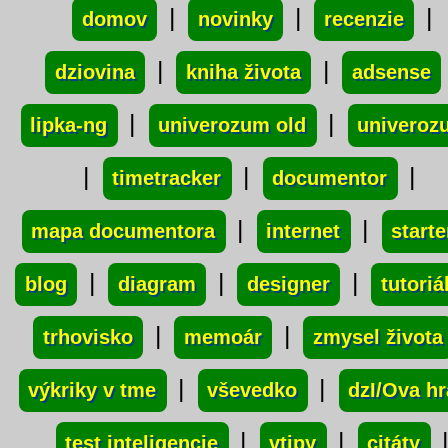
|
|
|
domov
novinky
recenzie
|
|
dziovina
kniha života
adsense
|
|
lipka-ng
univerozum old
univeroz
|
|
|
timetracker
documentor
|
|
mapa documentora
internet
starte
|
|
|
blog
diagram
designer
tutoriá
|
|
trhovisko
memoár
zmysel života
|
|
výkriky v tme
vševedko
dzI/Ova hr
|
|
test inteligencie
vtipy
citáty