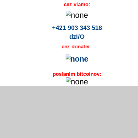
cez viamo:
+421 903 343 518
dzI/O
cez donater:
poslaním bitcoinov: