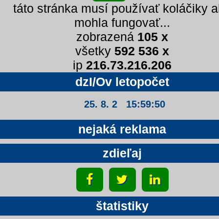
táto stránka musí používať koláčiky 
mohla fungovať...
zobrazená
105 x
všetky
592 536 x
ip
216.73.216.206
dzI/Ov letopočet
25. 8. 2 15:59:50
nejaká reklama
zdieľaj
štatistiky