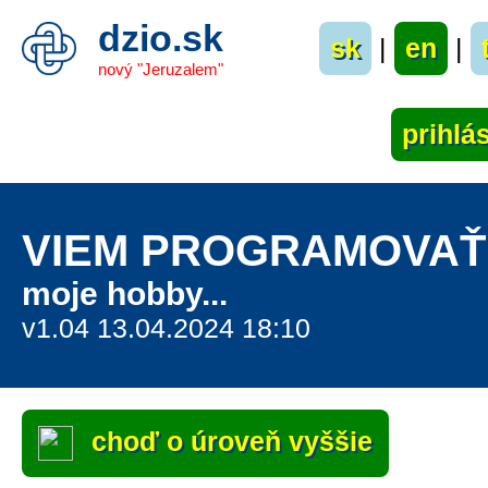
dzio.sk
sk
|
en
|
nový "Jeruzalem"
VIEM PROGRAMOVAŤ
moje hobby...
v1.04 13.04.2024 18:10
choď o úroveň vyššie