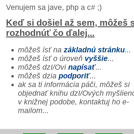
Venujem sa jave, php a c# ;)
Keď si došiel až sem, môžeš 
rozhodnúť čo ďalej...
môžeš ísť na
základnú stránku
...
môžeš ísť o úroveň
vyššie
...
môžeš dzI/Ovi
napísať
...
môžeš dzia
podporiť
...
ak sa ti informácia páči, môžeš si
objednať knihu dzI/Ových myšlien
v knižnej podobe, kontaktuj ho e-
mailom...
xxx