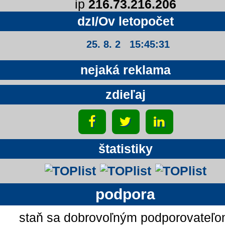
ip
216.73.216.206
dzI/Ov letopočet
25. 8. 2 15:45:32
nejaká reklama
zdieľaj
štatistiky
podpora
staň sa dobrovoľným podporovateľ