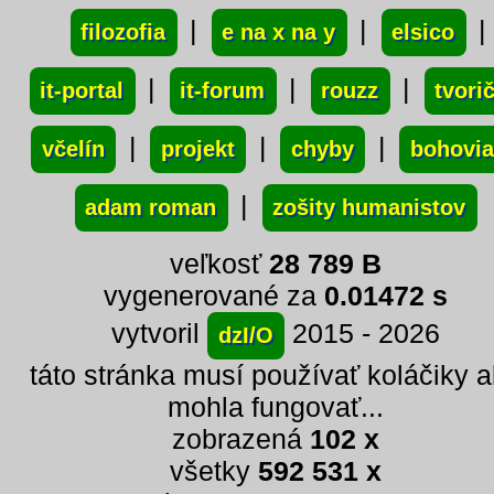
|
|
|
filozofia
e na x na y
elsico
|
|
|
it-portal
it-forum
rouzz
tvori
|
|
|
včelín
projekt
chyby
bohovia
|
adam roman
zošity humanistov
veľkosť
28 789 B
vygenerované za
0.01472 s
vytvoril
2015 - 2026
dzI/O
táto stránka musí používať koláčiky 
mohla fungovať...
zobrazená
102 x
všetky
592 531 x