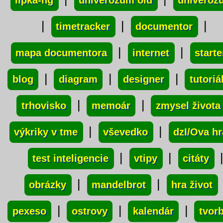
lipka-ng
univerozum old
univeroz
|
|
|
timetracker
documentor
|
|
mapa documentora
internet
starte
|
|
|
blog
diagram
designer
tutoriá
|
|
trhovisko
memoár
zmysel života
|
|
výkriky v tme
vševedko
dzI/Ova hr
|
|
test inteligencie
vtipy
citáty
|
|
obrázky
mandelbrot
hra život
|
|
|
pexeso
ostrovy
kalendár
tvor