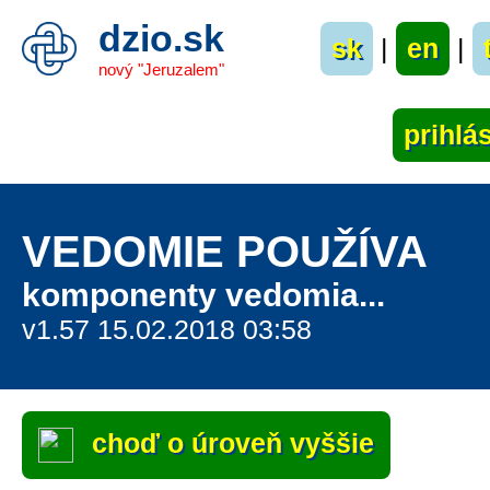
dzio.sk
sk
|
en
|
nový "Jeruzalem"
VEDOMIE POUŽÍVA
komponenty vedomia...
v1.57 15.02.2018 03:58
choď o úroveň vyššie