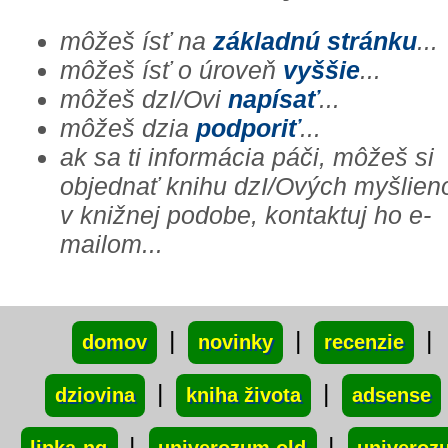
môžeš ísť na
základnú stránku
...
môžeš ísť o úroveň
vyššie
...
môžeš dzI/Ovi
napísať
...
môžeš dzia
podporiť
...
ak sa ti informácia páči, môžeš si
objednať knihu dzI/Ových myšlien
v knižnej podobe, kontaktuj ho e-
mailom...
xxx
|
|
|
domov
novinky
recenzie
|
|
dziovina
kniha života
adsense
|
|