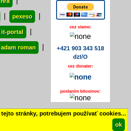
|
 hra
|
|
pexeso
cez viamo:
|
it-portal
|
adam roman
+421 903 343 518
dzI/O
cez donater:
poslaním bitcoinov:
tejto stránky, potrebujem používať cookies...
ok