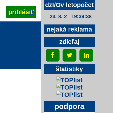
dzI/Ov letopočet
23. 8. 2 19:39:38
nejaká reklama
zdieľaj
štatistiky
podpora