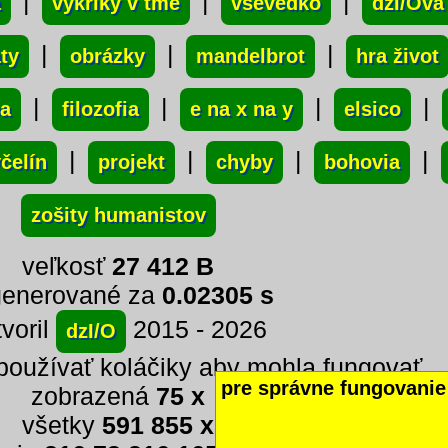
|
|
|
a
výkriky v tme
vševedko
dzI/Ova
|
|
|
áty
obrázky
mandelbrot
hra život
|
|
|
|
ba
filozofia
e na x na y
elsico
|
|
|
|
čelín
projekt
chyby
bohovia
zošity humanistov
veľkosť
27 412 B
generované za
0.02305 s
tvoril
2015 - 2026
dzI/O
používať koláčiky aby mohla fungovať...
pre správne fungovanie 
zobrazená
75 x
všetky
591 855 x