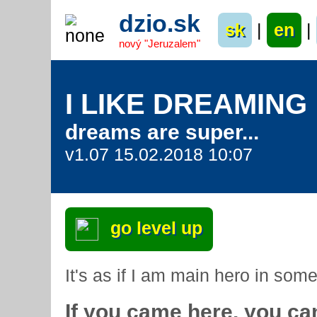
dzio.sk
sk
|
en
|
nový "Jeruzalem"
I LIKE DREAMING
dreams are super...
v1.07 15.02.2018 10:07
go level up
It's as if I am main hero in some
If you came here, you can