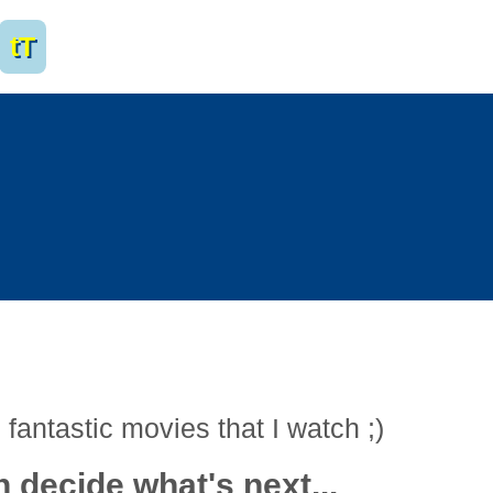
tT
 fantastic movies that I watch ;)
 decide what's next...