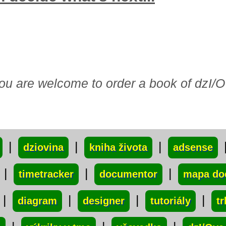
, you are welcome to order a book of dzI/O
|
|
|
dziovina
kniha života
adsense
|
|
|
timetracker
documentor
mapa do
|
|
|
|
diagram
designer
tutoriály
t