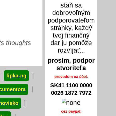
staň sa
dobrovoľným
podporovateľom
stránky, každý
tvoj finančný
's thoughts
dar ju pomôže
rozvíjať...
prosím, podpor
stvoriteľa
|
|
lipka-ng
prevodom na účet:
SK41 1100 0000
|
cumentora
0026 1872 7972
|
rhovisko
cez paypal: