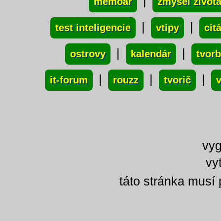
|
memoár
zmysel život
|
|
test inteligencie
vtipy
cit
|
|
ostrovy
kalendár
tvor
|
|
|
it-forum
rouzz
tvorič
v
vy
vy
táto stránka musí 