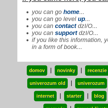
you can go
home
...
you can go level
up
...
you can
contact
dzI/O...
you can
support
dzI/O...
if you like this information
in a form of book...
xxx
|
|
domov
novinky
recenzie
|
univerozum old
univerozum
|
|
internet
starter
blog