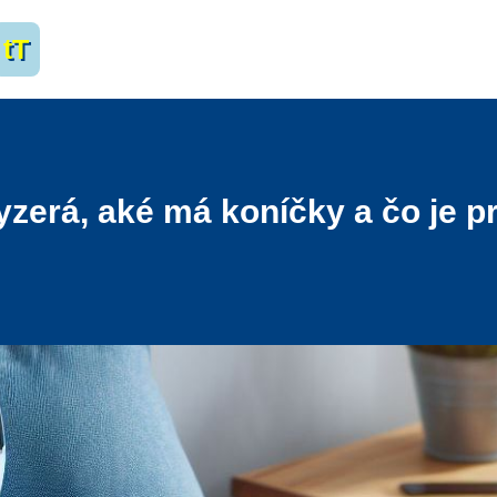
tT
yzerá, aké má koníčky a čo je p