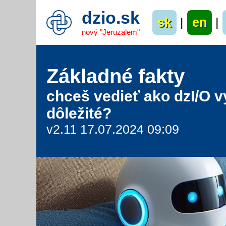
dzio.sk
sk
|
en
|
nový "Jeruzalem"
Základné fakty
chceš vedieť ako dzI/O v
dôležité?
v2.11 17.07.2024 09:09