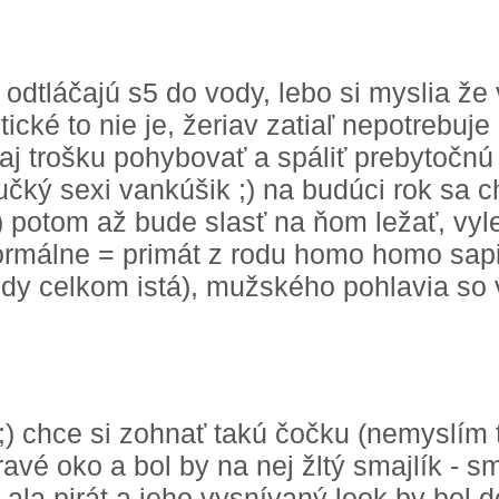
e odtláčajú s5 do vody, lebo si myslia ž
tické to nie je, žeriav zatiaľ nepotrebuje 
aj trošku pohybovať a spáliť prebytočnú 
ký sexi vankúšik ;) na budúci rok sa c
) potom až bude slasť na ňom ležať, vyl
ormálne = primát z rodu homo homo sapi
dy celkom istá), mužského pohlavia so 
 ;) chce si zohnať takú čočku (nemyslím
ravé oko a bol by na nej žltý smajlík - s
ala pirát a jeho vysnívaný look by bol d