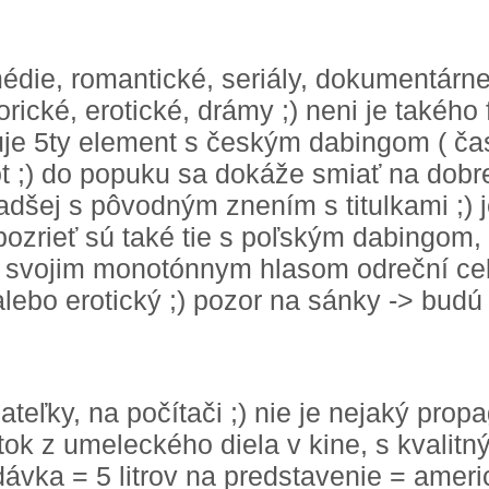
médie, romantické, seriály, dokumentárn
torické, erotické, drámy ;) neni je takého 
luje 5ty element s českým dabingom ( ča
vot ;) do popuku sa dokáže smiať na dobre
radšej s pôvodným znením s titulkami ;) 
 pozrieť sú také tie s poľským dabingom,
) svojim monotónnym hlasom odreční celý
lebo erotický ;) pozor na sánky -> budú b
iateľky, na počítači ;) nie je nejaký propa
itok z umeleckého diela v kine, s kvali
vka = 5 litrov na predstavenie = americ