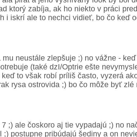
d ktorý zabíja, ak ho niekto v práci pr
 i iskrí ale to nechci vidieť, bo čo keď 
 mu neustále zlepšuje ;) no vážne - keď
epotrebuje (také dzI/Optrie ešte nevymysl
 keď to však robí príliš často, vyzerá ako
ak rysa ostrovida ;) bo čo môže byť zlé 
7 ;) ale čoskoro aj tie vypadajú ;) no n
al ;) postupne pribúdajú šediny a on nevi