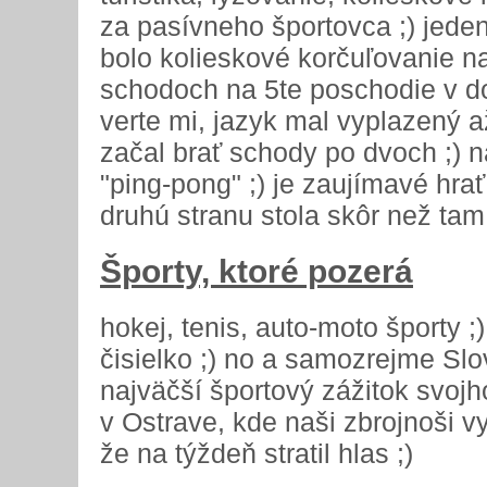
za pasívneho športovca ;) jeden
bolo kolieskové korčuľovanie na
schodoch na 5te poschodie v do
verte mi, jazyk mal vyplazený až
začal brať schody po dvoch ;) 
"ping-pong" ;) je zaujímavé hra
druhú stranu stola skôr než tam 
Športy, ktoré pozerá
hokej, tenis, auto-moto športy ;
čisielko ;) no a samozrejme Slo
najväčší športový zážitok svoj
v Ostrave, kde naši zbrojnoši vy
že na týždeň stratil hlas ;)