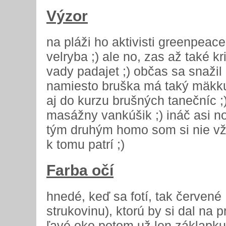
Výzor
na pláži ho aktivisti greenpeac
velryba ;) ale no, zas až také kri
vady padajet ;) občas sa snažil 
namiesto bruška má taký mäkkuč
aj do kurzu brušných tanečníc ;
masážny vankúšik ;) ináč asi n
tým druhým homo som si nie vž
k tomu patrí ;)
Farba očí
hnedé, keď sa fotí, tak červené
strukovinu), ktorú by si dal na p
ľavé oko potom už len záklapku 