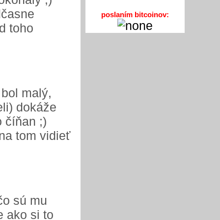
edčasne
poslaním bitcoinov:
od toho
 bol malý,
eli) dokáže
 číňan ;)
na tom vidieť
ačo sú mu
e ako si to