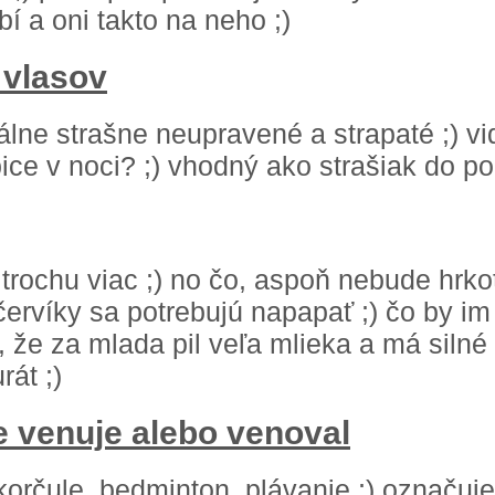
bí a oni takto na neho ;)
 vlasov
ne strašne neupravené a strapaté ;) vid
ice v noci? ;) vhodný ako strašiak do poľ
 trochu viac ;) no čo, aspoň nebude hrkot
červíky sa potrebujú napapať ;) čo by im
k, že za mlada pil veľa mlieka a má silné
rát ;)
e venuje alebo venoval
é korčule, bedminton, plávanie ;) označu