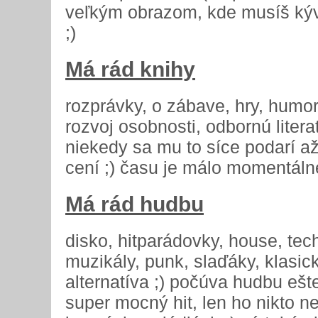
veľkým obrazom, kde musíš kýv
;)
Má rád knihy
rozprávky, o zábave, hry, humor, 
rozvoj osobnosti, odbornú literat
niekedy sa mu to síce podarí a
cení ;) času je málo momentálne
Má rád hudbu
disko, hitparádovky, house, tech
muzikály, punk, slaďáky, klasick
alternatíva ;) počúva hudbu ešte
super mocný hit, len ho nikto n