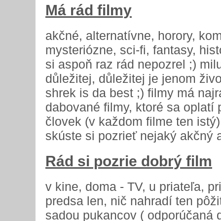
Má rád filmy
akčné, alternatívne, horory, ko
mysteriózne, sci-fi, fantasy, his
si aspoň raz rád nepozrel ;) mi
důležitej, důležitej je jenom ži
shrek is da best ;) filmy má naj
dabované filmy, ktoré sa oplatí
človek (v každom filme ten istý
skúste si pozrieť nejaký akčný a
Rád si pozrie dobrý film
v kine, doma - TV, u priateľa, pr
predsa len, nič nahradí ten pôž
sadou pukancov ( odporúčaná dá