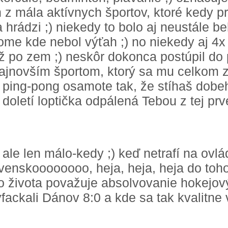
 z mála aktívnych športov, ktoré kedy p
 hrádzi ;) niekedy to bolo aj neustále b
me kde nebol výťah ;) no niekedy aj 4x 
 po zem ;) neskôr dokonca postúpil do pr
najnovším športom, ktorý sa mu celkom z
ť ping-pong osamote tak, že stíhaš dobe
doletí loptička odpálená Tebou z tej prve
) ale len málo-kedy ;) keď netrafí na ovl
venskoooooooo, heja, heja, heja do toho
ho života považuje absolvovanie hokej
fackali Dánov 8:0 a kde sa tak kvalitne 