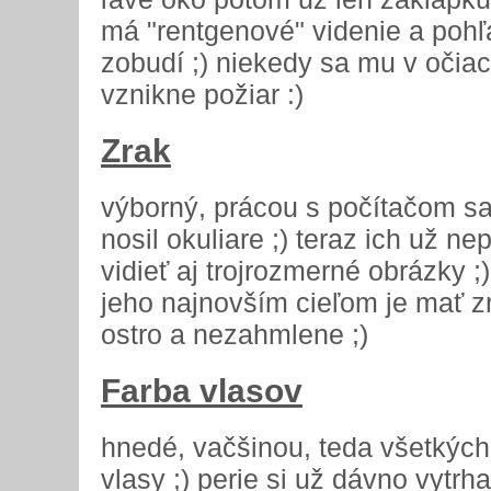
má "rentgenové" videnie a pohľa
zobudí ;) niekedy sa mu v očiach
vznikne požiar :)
Zrak
výborný, prácou s počítačom sa
nosil okuliare ;) teraz ich už n
vidieť aj trojrozmerné obrázky ;)
jeho najnovším cieľom je mať zr
ostro a nezahmlene ;)
Farba vlasov
hnedé, vačšinou, teda všetkých 
vlasy ;) perie si už dávno vytrh