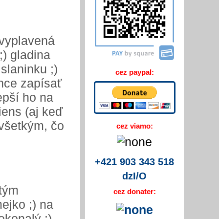
e vyplavená
;) gladina
slaninku ;)
cez paypal:
hce zapísať
epší ho na
ens (aj keď
všetkým, čo
cez viamo:
+421 903 343 518
dzI/O
 tým
cez donater:
mejko ;) na
okonalý ;)