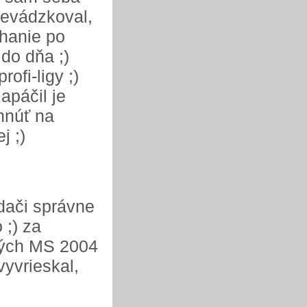
revádzkoval,
ehanie po
do dňa ;)
ofi-ligy ;)
apáčil je
hnúť na
j ;)
ádači správne
 ;) za
ových MS 2004
vyvrieskal,