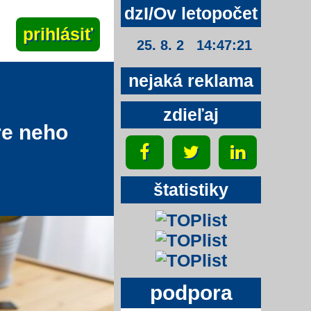
dzI/Ov letopočet
25. 8. 2 14:47:22
nejaká reklama
zdieľaj
re neho
štatistiky
podpora