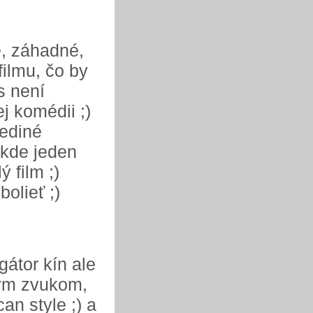
e, záhadné,
filmu, čo by
s není
j komédii ;)
jediné
 kde jeden
 film ;)
olieť ;)
gátor kín ale
tným zvukom,
an style ;) a