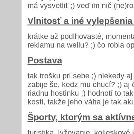
má vysvetliť ;) veď im nič (ne)ro
Vlnitosť a iné vylepšenia
krátke až podlhovasté, momentál
reklamu na wellu? ;) čo robia op
Postava
tak trošku pri sebe ;) niekedy aj
zabije še, kedz mu chucí? ;) aj 
riadnu hostinku ;) hodnotí to ta
kosti, takže jeho váha je tak aku
Športy, ktorým sa aktívn
turistika, lyžovanie, kolieskov