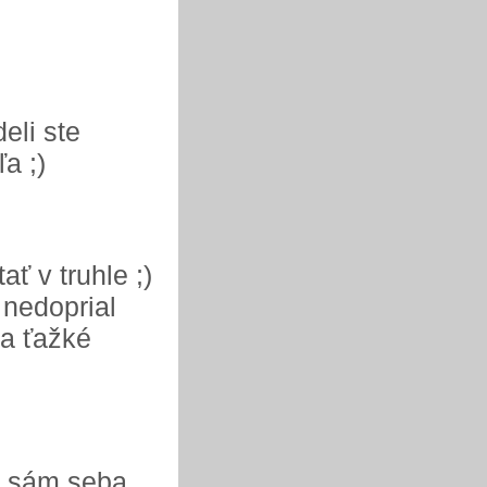
eli ste
a ;)
ať v truhle ;)
 nedoprial
 a ťažké
je sám seba