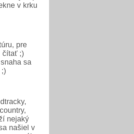
ekne v krku
túru, pre
čítať ;)
e snaha sa
;)
dtracky,
 country,
ží nejaký
sa našiel v