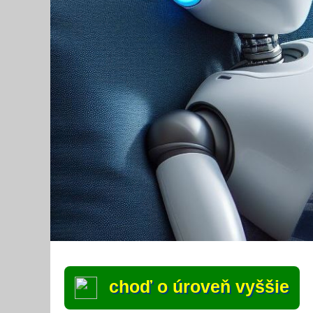
choď o úroveň vyššie