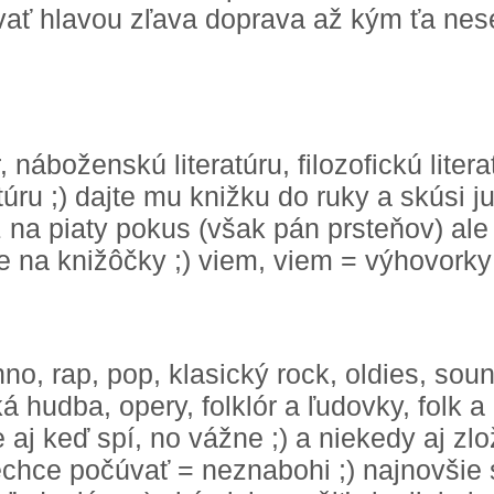
ať hlavou zľava doprava až kým ťa nes
náboženskú literatúru, filozofickú litera
úru ;) dajte mu knižku do ruky a skúsi ju 
ž na piaty pokus (však pán prsteňov) al
 na knižôčky ;) viem, viem = výhovorky 
no, rap, pop, klasický rock, oldies, soun
á hudba, opery, folklór a ľudovky, folk a
 aj keď spí, no vážne ;) a niekedy aj zlo
echce počúvať = neznabohi ;) najnovšie 