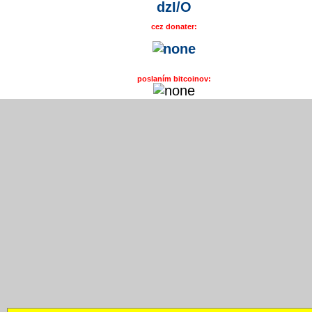
dzI/O
cez donater:
poslaním bitcoinov: