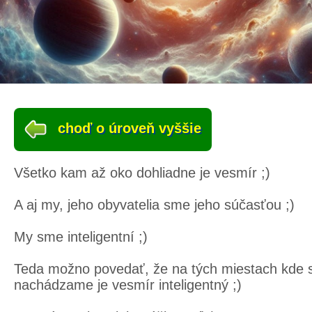
choď o úroveň vyššie
Všetko kam až oko dohliadne je vesmír ;)
A aj my, jeho obyvatelia sme jeho súčasťou ;)
My sme inteligentní ;)
Teda možno povedať, že na tých miestach kde 
nachádzame je vesmír inteligentný ;)