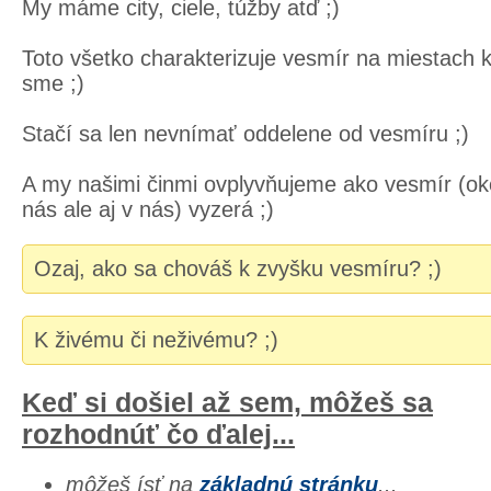
My máme city, ciele, túžby atď ;)
Toto všetko charakterizuje vesmír na miestach 
sme ;)
Stačí sa len nevnímať oddelene od vesmíru ;)
A my našimi činmi ovplyvňujeme ako vesmír (ok
nás ale aj v nás) vyzerá ;)
Ozaj, ako sa chováš k zvyšku vesmíru? ;)
K živému či neživému? ;)
Keď si došiel až sem, môžeš sa
rozhodnúť čo ďalej...
môžeš ísť na
základnú stránku
...