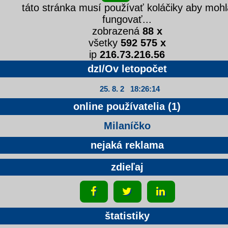
táto stránka musí používať koláčiky aby mohl
fungovať...
zobrazená
88 x
všetky
592 575 x
ip
216.73.216.56
dzI/Ov letopočet
25. 8. 2 18:26:15
online používatelia (1)
Milaníčko
nejaká reklama
zdieľaj
štatistiky