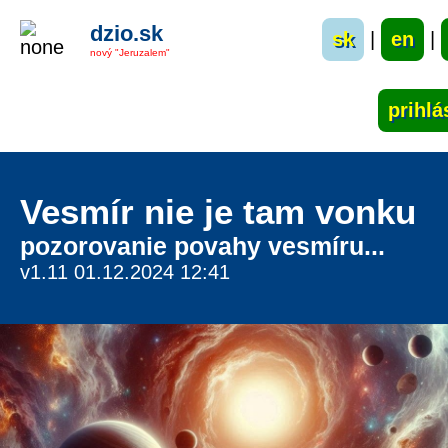
dzio.sk
sk
|
en
|
nový "Jeruzalem"
Vesmír nie je tam vonku
pozorovanie povahy vesmíru...
v1.11 01.12.2024 12:41