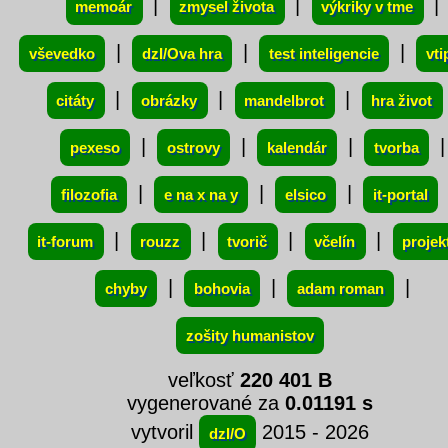
|
|
|
memoár
zmysel života
výkriky v tme
|
|
|
vševedko
dzI/Ova hra
test inteligencie
vti
|
|
|
citáty
obrázky
mandelbrot
hra život
|
|
|
|
pexeso
ostrovy
kalendár
tvorba
|
|
|
filozofia
e na x na y
elsico
it-portal
|
|
|
|
it-forum
rouzz
tvorič
včelín
projek
|
|
|
chyby
bohovia
adam roman
zošity humanistov
veľkosť
220 401 B
vygenerované za
0.01191 s
vytvoril
2015 - 2026
dzI/O