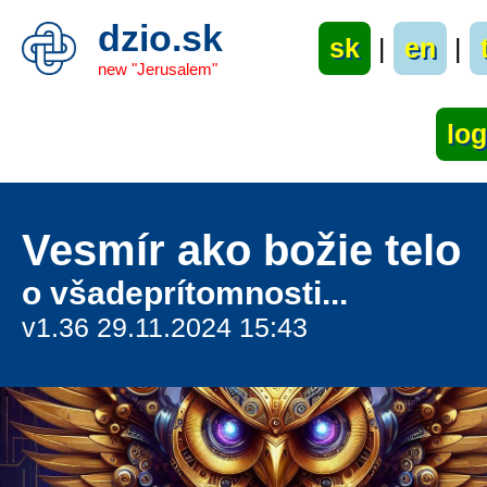
dzio.sk
sk
|
en
|
new "Jerusalem"
Vesmír ako božie telo
o všadeprítomnosti...
v1.36 29.11.2024 15:43