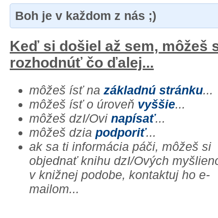
Boh je v každom z nás ;)
Keď si došiel až sem, môžeš 
rozhodnúť čo ďalej...
môžeš ísť na
základnú stránku
...
môžeš ísť o úroveň
vyššie
...
môžeš dzI/Ovi
napísať
...
môžeš dzia
podporiť
...
ak sa ti informácia páči, môžeš si
objednať knihu dzI/Ových myšlien
v knižnej podobe, kontaktuj ho e-
mailom...