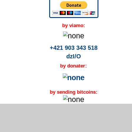
by viamo:
+421 903 343 518
dzI/O
by donater:
by sending bitcoins: