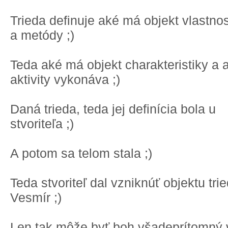
Trieda definuje aké má objekt vlastnos
a metódy ;)
Teda aké má objekt charakteristiky a 
aktivity vykonáva ;)
Daná trieda, teda jej definícia bola u
stvoriteľa ;)
A potom sa telom stala ;)
Teda stvoriteľ dal vzniknúť objektu tri
Vesmír ;)
Len tak môže byť boh všadeprítomný 