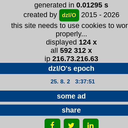
generated in
0.01295 s
created by
2015 - 2026
dzI/O
this site needs to use cookies to wo
properly...
displayed
124 x
all
592 312 x
ip
216.73.216.63
dzI/O's epoch
25. 8. 2 3:37:51
some ad
share