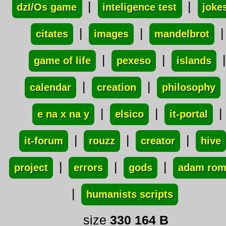
|
|
dzI/Os game
inteligence test
joke
|
|
|
citates
images
mandelbrot
|
|
|
game of life
pexeso
islands
|
|
calendar
creation
philosophy
|
|
|
e na x na y
elsico
it-portal
|
|
|
it-forum
rouzz
creator
hive
|
|
|
project
errors
gods
adam ro
|
humanists scripts
size
330 164 B