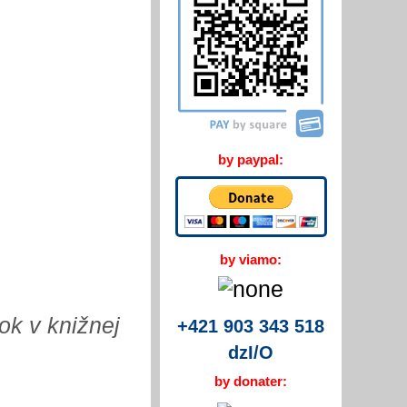
by paypal:
by viamo:
ok v knižnej
+421 903 343 518
dzI/O
by donater: