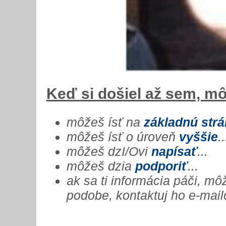
Keď si došiel až sem, mô
môžeš ísť na
základnú str
môžeš ísť o úroveň
vyššie
..
môžeš dzI/Ovi
napísať
...
môžeš dzia
podporiť
...
ak sa ti informácia páči, m
podobe, kontaktuj ho e-mail