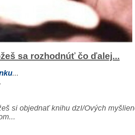
žeš sa rozhodnúť čo ďalej...
ánku
...
.
ôžeš si objednať knihu dzI/Ových myšlien
om...