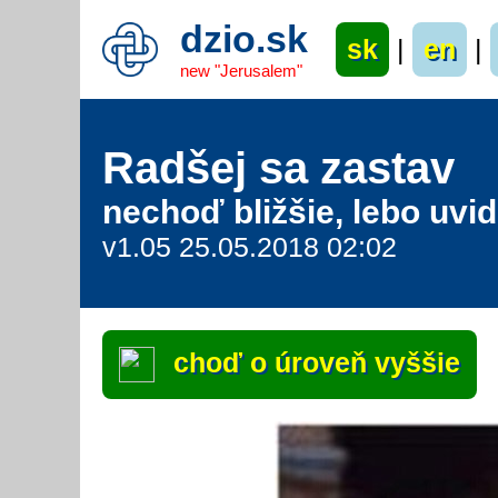
dzio.sk
sk
|
en
|
new "Jerusalem"
Radšej sa zastav
nechoď bližšie, lebo uvid
v1.05 25.05.2018 02:02
choď o úroveň vyššie