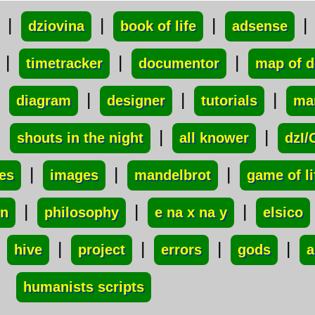
|
|
|
|
dziovina
book of life
adsense
|
|
|
timetracker
documentor
map of 
|
|
|
|
diagram
designer
tutorials
ma
|
|
|
shouts in the night
all knower
dzI/
|
|
|
tes
images
mandelbrot
game of li
|
|
|
on
philosophy
e na x na y
elsico
|
|
|
|
|
hive
project
errors
gods
a
humanists scripts