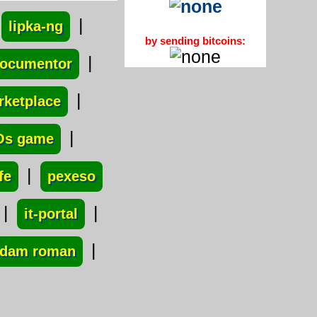
|
lipka-ng
by sending bitcoins:
|
documentor
|
rketplace
|
Os game
|
fe
pexeso
|
|
it-portal
|
dam roman