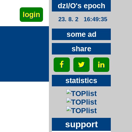
dzI/O's epoch
23. 8. 2 16:49:36
some ad
share
statistics
support