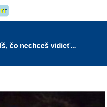
tT
íš, čo nechceš vidieť...