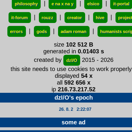
|
|
|
philosophy
e na x na y
elsico
it-portal
|
|
|
|
it-forum
rouzz
creator
hive
projec
|
|
|
errors
gods
adam roman
humanists scri
size
102 512 B
generated in
0.01403 s
created by
2015 - 2026
dzI/O
this site needs to use cookies to work properly.
displayed
54 x
all
592 656 x
ip
216.73.217.52
dzI/O's epoch
26. 8. 2 2:22:07
some ad