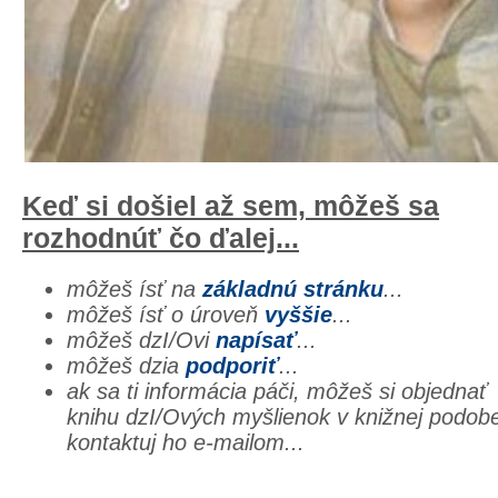
Keď si došiel až sem, môžeš sa
rozhodnúť čo ďalej...
môžeš ísť na
základnú stránku
...
môžeš ísť o úroveň
vyššie
...
môžeš dzI/Ovi
napísať
...
môžeš dzia
podporiť
...
ak sa ti informácia páči, môžeš si objednať
knihu dzI/Ových myšlienok v knižnej podob
kontaktuj ho e-mailom...