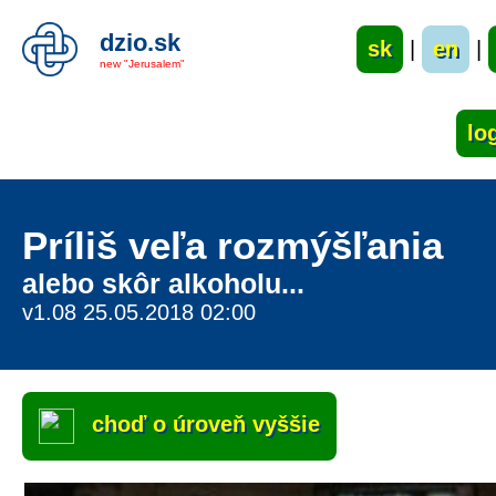
dzio.sk
sk
|
en
|
new "Jerusalem"
Príliš veľa rozmýšľania
alebo skôr alkoholu...
v1.08 25.05.2018 02:00
choď o úroveň vyššie