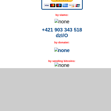
by viamo:
+421 903 343 518
dzI/O
by donater:
by sending bitcoins: