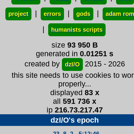
|
|
|
project
errors
gods
adam ro
|
humanists scripts
size
93 950 B
generated in
0.01251 s
created by
2015 - 2026
dzI/O
this site needs to use cookies to wo
properly...
displayed
83 x
all
591 736 x
ip
216.73.217.47
dzI/O's epoch
23. 8. 2 5:12:47