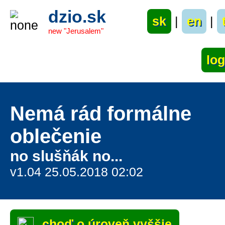
dzio.sk
sk
|
en
|
new "Jerusalem"
Nemá rád formálne
oblečenie
no slušňák no...
v1.04 25.05.2018 02:02
choď o úroveň vyššie