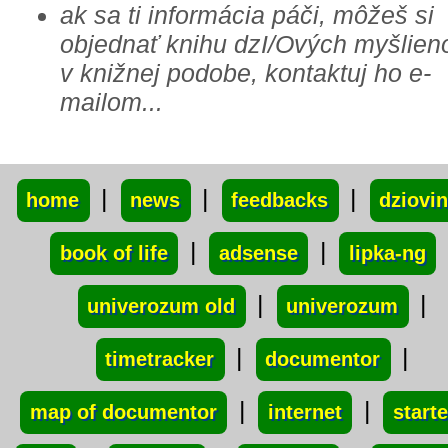
ak sa ti informácia páči, môžeš si
objednať knihu dzI/Ových myšlien
v knižnej podobe, kontaktuj ho e-
mailom...
xxx
|
|
|
home
news
feedbacks
dziovi
|
|
book of life
adsense
lipka-ng
|
|
univerozum old
univerozum
|
|
timetracker
documentor
|
|
map of documentor
internet
starte