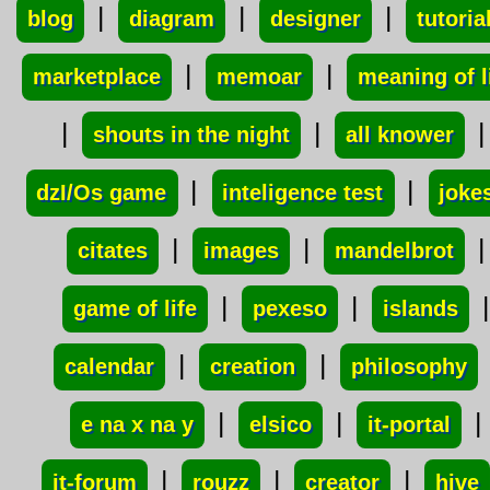
|
|
|
blog
diagram
designer
tutoria
|
|
marketplace
memoar
meaning of l
|
|
|
shouts in the night
all knower
|
|
dzI/Os game
inteligence test
joke
|
|
|
citates
images
mandelbrot
|
|
|
game of life
pexeso
islands
|
|
calendar
creation
philosophy
|
|
|
e na x na y
elsico
it-portal
|
|
|
it-forum
rouzz
creator
hive