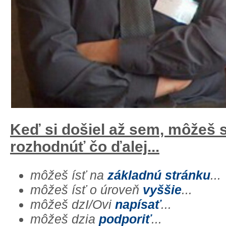
Keď si došiel až sem, môžeš 
rozhodnúť čo ďalej...
môžeš ísť na
základnú stránku
...
môžeš ísť o úroveň
vyššie
...
môžeš dzI/Ovi
napísať
...
môžeš dzia
podporiť
...